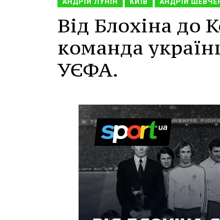
АНДРІЙ ЛУНІН
КИЇВ
АНДРІЙ ШЕВЧЕ
Від Блохіна до 
команда українц
УЄФА.