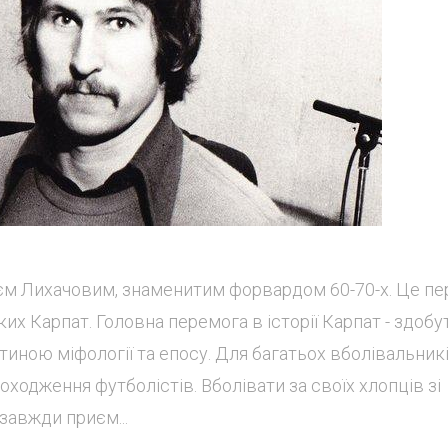
єм Лихачовим, знаменитим форвардом 60-70-х. Це пе
их Карпат. Головна перемога в історії Карпат - здобу
тиною міфології та епосу. Для багатьох вболівальник
ходження футболістів. Вболівати за своїх хлопців зі
завжди приєм...