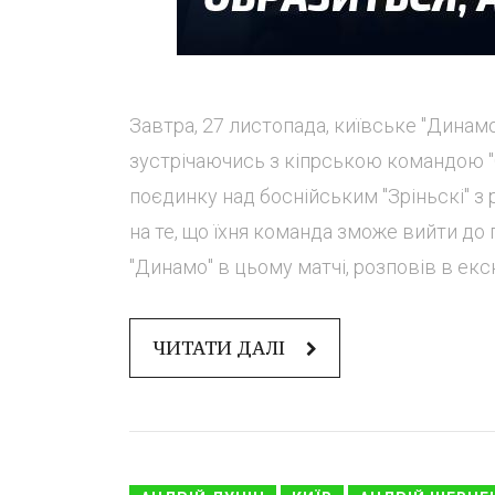
Завтра, 27 листопада, київське "Динамо
зустрічаючись з кіпрською командою "
поєдинку над боснійським "Зріньскі" з 
на те, що їхня команда зможе вийти до 
"Динамо" в цьому матчі, розповів в екск
ЧИТАТИ ДАЛІ