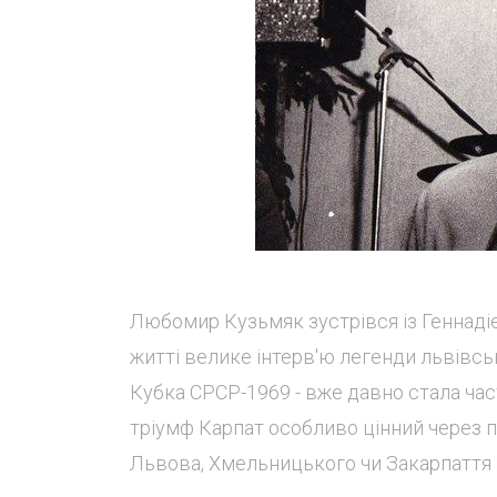
Любомир Кузьмяк зустрівся із Геннаді
житті велике інтерв'ю легенди львівськ
Кубка СРСР-1969 - вже давно стала час
тріумф Карпат особливо цінний через по
Львова, Хмельницького чи Закарпаття 