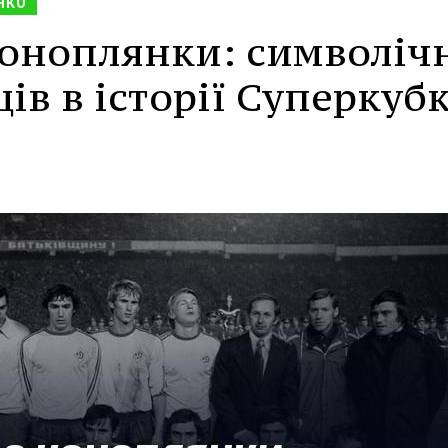
НКО
Коноплянки: символіч
ів в історії Суперкуб