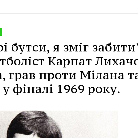
 бутси, я зміг забити
тболіст Карпат Лихач
, грав проти Мілана т
у фіналі 1969 року.