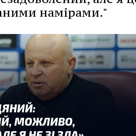
ганими намірами."