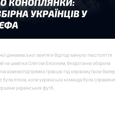
ої динамівської звитяги Відтоді минуло півстоліття...
ний на шматки Олегом Блохіним, бездоганна оборона
ена взаємопідтримка гравців під керівництвом Валер
 була епоха, коли українська команда була справжні
ршини українських футб...