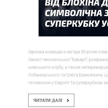
Зіркова команда з нагоди 50-річчя славн
Захист мюнхенської "Баварії", розірва
київського клубу, а також непереверш
Лобановського та Олега Базилевича. Це
гегемоном у Європі! Та суперкубкові ве
ЧИТАТИ ДАЛІ