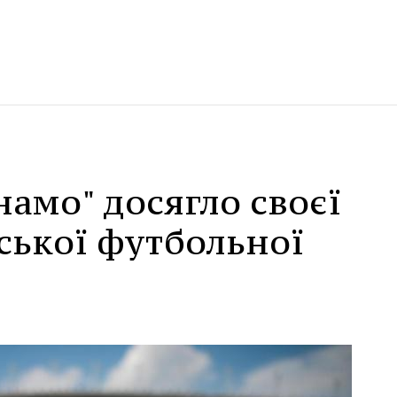
намо" досягло своєї
ської футбольної