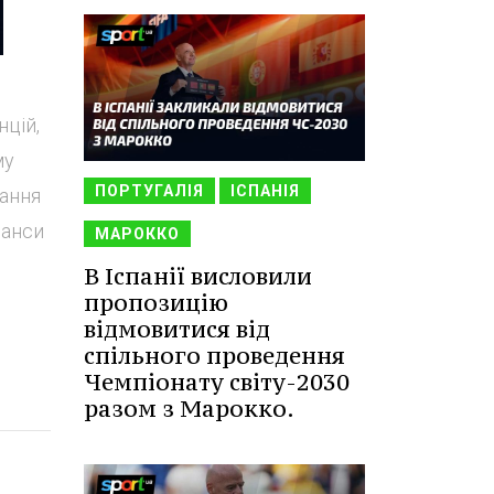
нцій,
му
ПОРТУГАЛІЯ
ІСПАНІЯ
вання
шанси
МАРОККО
В Іспанії висловили
пропозицію
відмовитися від
спільного проведення
Чемпіонату світу-2030
разом з Марокко.