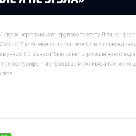
" зіграє черговий матч групового етапу Ліги конфере
Омонія". Після переконливої перемоги в попередньо
рахунком 6:0, фанати "біло-синіх" отримали нові споді
плей-оф турніру. Чи справді це можливо, а також які 
люз...