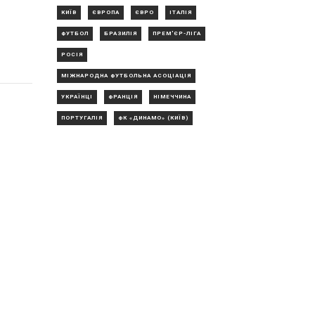
КИЇВ
ЄВРОПА
ЄВРО
ІТАЛІЯ
ФУТБОЛ
БРАЗИЛІЯ
ПРЕМ'ЄР-ЛІГА
РОСІЯ
МІЖНАРОДНА ФУТБОЛЬНА АСОЦІАЦІЯ
УКРАЇНЦІ
ФРАНЦІЯ
НІМЕЧЧИНА
ПОРТУГАЛІЯ
ФК «ДИНАМО» (КИЇВ)