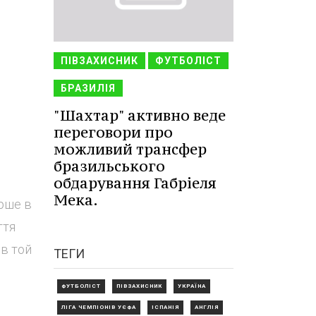
ПІВЗАХИСНИК
ФУТБОЛІСТ
БРАЗИЛІЯ
"Шахтар" активно веде
переговори про
можливий трансфер
бразильського
обдарування Габріеля
Мека.
рше в
ття
ів той
ТЕГИ
ФУТБОЛІСТ
ПІВЗАХИСНИК
УКРАЇНА
ЛІГА ЧЕМПІОНІВ УЄФА
ІСПАНІЯ
АНГЛІЯ