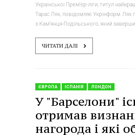
Української Прем'єр-ліги, титул найкр
Тарас Лях, повідомляє Укрінформ. Лях 
з Кам'янця-Подільського, який завершив
ЧИТАТИ ДАЛІ
ЄВРОПА
ІСПАНІЯ
ЛОНДОН
У "Барселони" і
отримав визнанн
нагорода і які 