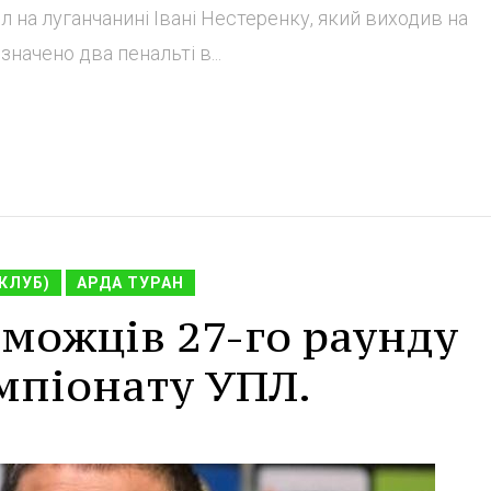
ол на луганчанині Івані Нестеренку, який виходив на
начено два пенальті в...
КЛУБ)
АРДА ТУРАН
можців 27-го раунду
мпіонату УПЛ.