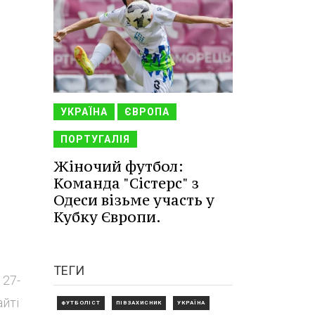
УКРАЇНА
ЄВРОПА
ПОРТУГАЛІЯ
Жіночий футбол:
Команда "Сістерс" з
Одеси візьме участь у
Кубку Європи.
ТЕГИ
 27-
айті
ФУТБОЛІСТ
ПІВЗАХИСНИК
УКРАЇНА