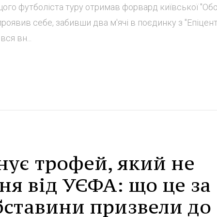
ащого футболіста туру отримав форвард київської "Обо
проявив себе, забивши два м'ячі в поєдинку з "Епіцен
ся вн...
снує трофей, який не
я від УЄФА: що це за
обставини призвели до