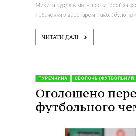
Микита Бурда в матчі проти "Зорі" за ф
побачення з воротарем. Також було приз
ЧИТАТИ ДАЛІ
ТУРЕЧЧИНА
ОБОЛОНЬ (ФУТБОЛЬНИЙ 
Оголошено пере
футбольного че