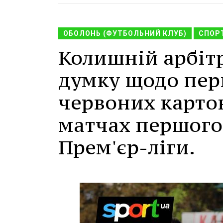
ОБОЛОНЬ (ФУТБОЛЬНИЙ КЛУБ)
СПОР
Колишній арбіт
думку щодо пер
червоних карток
матчах першого 
Прем'єр-ліги.