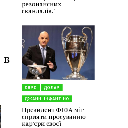
резонансних
скандалів."
 в
ЄВРО
ДОЛАР
ДЖАННІ ІНФАНТІНО
Президент ФІФА міг
сприяти просуванню
кар'єри своєї