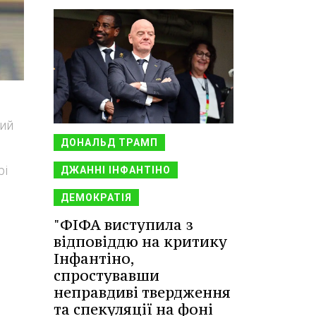
ший
ДОНАЛЬД ТРАМП
рі
ДЖАННІ ІНФАНТІНО
ДЕМОКРАТІЯ
"ФІФА виступила з
відповіддю на критику
Інфантіно,
спростувавши
неправдиві твердження
та спекуляції на фоні