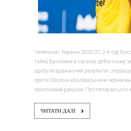
Чемпіонат України 2026/27, 2-й тур Буко
тайм) Буковина в своєму дебютному ма
здобула вражаючий результат, зігравши
проти Оболоні вболівальники чернівчан 
захопливий рахунок. Протягом всього м
ЧИТАТИ ДАЛІ