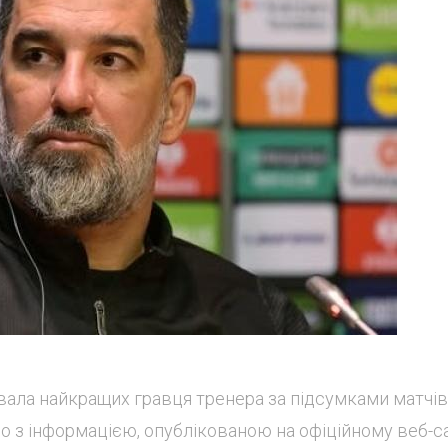
вала найкращих гравця тренера за підсумками матчів
но з інформацією, опублікованою на офіційному веб-с