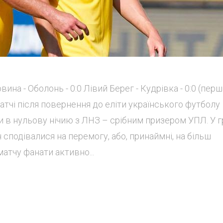
вина - Оболонь - 0:0 Лівий Берег - Кудрівка - 0:0 (пер
тчі після повернення до еліти українського футболу
 в нульову нічию з ЛНЗ – срібним призером УПЛ. У г
сподівалися на перемогу, або, принаймні, на більш
атчу фанати активно...