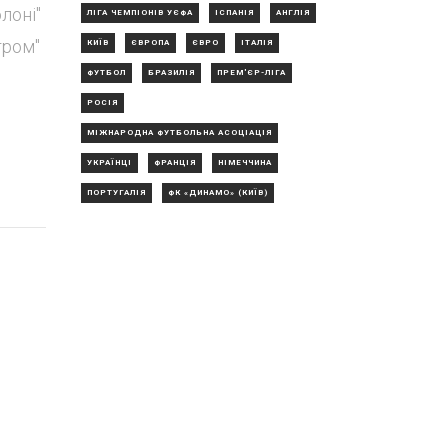
лоні"
ЛІГА ЧЕМПІОНІВ УЄФА
ІСПАНІЯ
АНГЛІЯ
тром"
КИЇВ
ЄВРОПА
ЄВРО
ІТАЛІЯ
ФУТБОЛ
БРАЗИЛІЯ
ПРЕМ'ЄР-ЛІГА
РОСІЯ
МІЖНАРОДНА ФУТБОЛЬНА АСОЦІАЦІЯ
УКРАЇНЦІ
ФРАНЦІЯ
НІМЕЧЧИНА
ПОРТУГАЛІЯ
ФК «ДИНАМО» (КИЇВ)