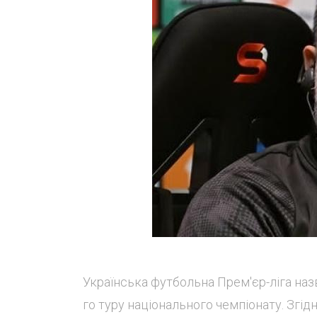
Українська футбольна Прем'єр-ліга наз
го туру національного чемпіонату. Згід