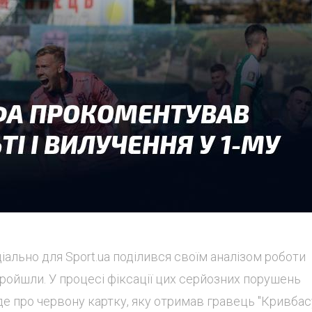
ально для Sport.ua поділився своїм аналізом роботи
пройшли. У процесі фіксації цих серйозних порушень
де про червону картку, яку отримав гравець "Кривбас