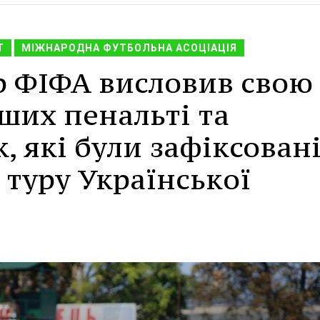
Т
МІЖНАРОДНА ФУТБОЛЬНА АСОЦІАЦІЯ
р ФІФА висловив свою
ших пенальті та
, які були зафіксовані
туру Української