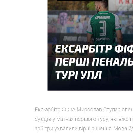
Екс-арбітр ФІФА Мирослав Ступар спеці
суддів у матчах першого туру, які вже 
арбітри ухвалили вірні рішення. Мова й