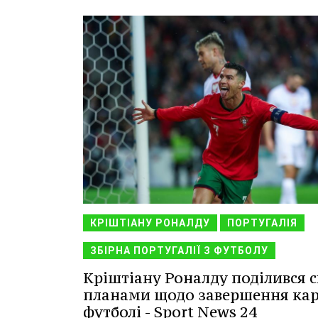
КРІШТІАНУ РОНАЛДУ
ПОРТУГАЛІЯ
ЗБІРНА ПОРТУГАЛІЇ З ФУТБОЛУ
Кріштіану Роналду поділився 
планами щодо завершення кар
футболі - Sport News 24