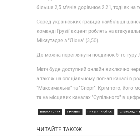
більше 2,5 м'ячів дорівнює 2,21, тоді як на 
Серед українських гравців найбільші шанси
команді Грузії акцент роблять на атакувальні
Мікаутадзе з "Ліона" (3,50).
Де можна переглянути поєдинок 5-го туру Л
Матч буде доступний онлайн виключно чере
а також на спеціальному поп-ап каналі в ро
"Максимальна" та "Спорт". Крім того, його 
та на місцевих каналах "Супільного" в цифр
ПІВЗАХИСНИК
ГРУЗИНИ
ГРУЗІЯ (КРАЇНА)
ОЛЕКСАНДР 
ЧИТАЙТЕ ТАКОЖ