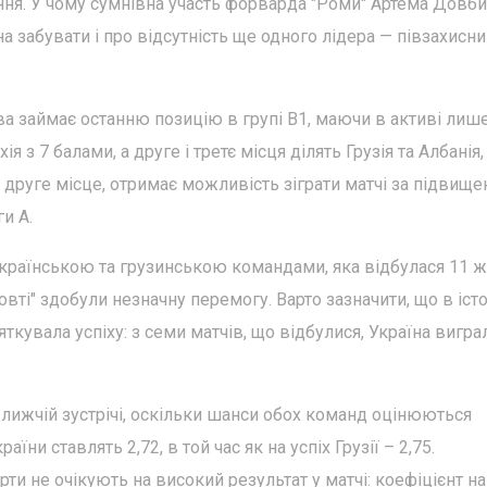
ня. У чому сумнівна участь форварда "Роми" Артема Довби
 забувати і про відсутність ще одного лідера — півзахисн
ва займає останню позицію в групі В1, маючи в активі лиш
 з 7 балами, а друге і третє місця ділять Грузія та Албанія,
 друге місце, отримає можливість зіграти матчі за підвище
и A.
 українською та грузинською командами, яка відбулася 11 
овті" здобули незначну перемогу. Варто зазначити, що в істо
яткувала успіху: з семи матчів, що відбулися, Україна вигра
лижчій зустрічі, оскільки шанси обох команд оцінюються
їни ставлять 2,72, в той час як на успіх Грузії – 2,75.
ти не очікують на високий результат у матчі: коефіцієнт на