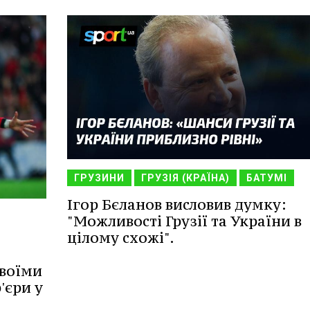
ГРУЗИНИ
ГРУЗІЯ (КРАЇНА)
БАТУМІ
Ігор Бєланов висловив думку:
"Можливості Грузії та України в
цілому схожі".
своїми
'єри у