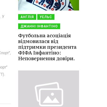
. У
АНГЛІЯ
УЕЛЬС
ДЖАННІ ІНФАНТІНО
Футбольна асоціація
відмовилася від
підтримки президента
ФІФА Інфантіно:
порт",
Неповернення довіри.
орт"
Т).