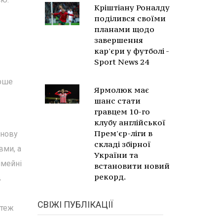
Кріштіану Роналду
поділився своїми
планами щодо
завершення
кар'єри у футболі -
Sport News 24
ерше
Ярмолюк має
шанс стати
гравцем 10-го
клубу англійської
Прем'єр-ліги в
знову
складі збірної
вми, а
України та
імейні
встановити новий
рекорд.
в
СВІЖІ ПУБЛІКАЦІЇ
 теж