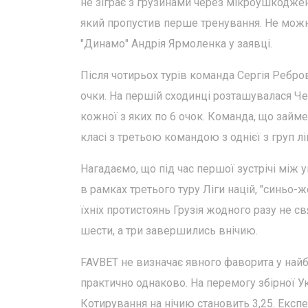
не зіграє з грузинами через мікроушкоджен
який пропустив перше тренування. Не можна
"Динамо" Андрія Ярмоленка у заявці.
Після чотирьох турів команда Сергія Ребро
очки. На першій сходинці розташувалася Чехія
кожної з яких по 6 очок. Команда, що займе
класі з третьою командою з однієї з груп ліг
Нагадаємо, що під час першої зустрічі між
в рамках третього туру Ліги націй, "синьо-ж
їхніх протистоянь Грузія жодного разу не св
шести, а три завершились внічию.
FAVBET не визначає явного фаворита у найб
практично однаково. На перемогу збірної Укра
Котирування на нічию становить 3,25. Експер