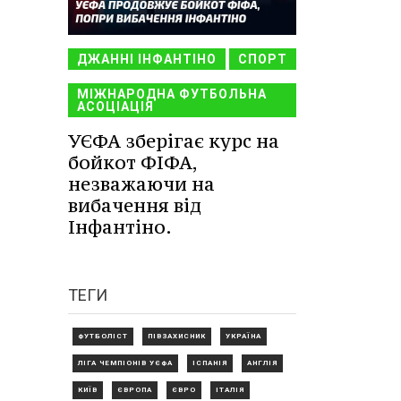
ДЖАННІ ІНФАНТІНО
СПОРТ
МІЖНАРОДНА ФУТБОЛЬНА
АСОЦІАЦІЯ
УЄФА зберігає курс на
бойкот ФІФА,
незважаючи на
вибачення від
Інфантіно.
ТЕГИ
ФУТБОЛІСТ
ПІВЗАХИСНИК
УКРАЇНА
ЛІГА ЧЕМПІОНІВ УЄФА
ІСПАНІЯ
АНГЛІЯ
КИЇВ
ЄВРОПА
ЄВРО
ІТАЛІЯ