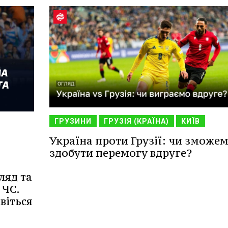
ГРУЗИНИ
ГРУЗІЯ (КРАЇНА)
КИЇВ
Україна проти Грузії: чи зможе
здобути перемогу вдруге?
ляд та
 ЧС.
віться