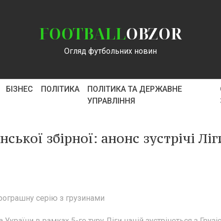
FOOTBALL
OBZOR
Огляд футбольних новин
БІЗНЕС
ПОЛІТИКА
ПОЛІТИКА ТА ДЕРЖАВНЕ
УПРАВЛІННЯ
нської збірної: анонс зустрічі Ліг
рограшну серію з грузинами
 України в рамках 5-го туру Ліги націй зустрінеться з Грузі