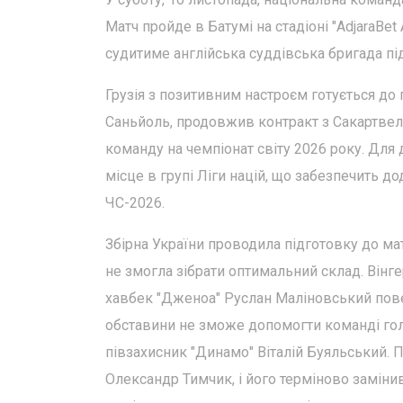
Матч пройде в Батумі на стадіоні "AdjaraBet 
судитиме англійська суддівська бригада пі
Грузія з позитивним настроєм готується до 
Саньйоль, продовжив контракт з Сакартвел
команду на чемпіонат світу 2026 року. Для
місце в групі Ліги націй, що забезпечить д
ЧС-2026.
Збірна України проводила підготовку до мат
не змогла зібрати оптимальний склад. Вінге
хавбек "Дженоа" Руслан Маліновський повер
обставини не зможе допомогти команді голк
півзахисник "Динамо" Віталій Буяльський. 
Олександр Тимчик, і його терміново заміни