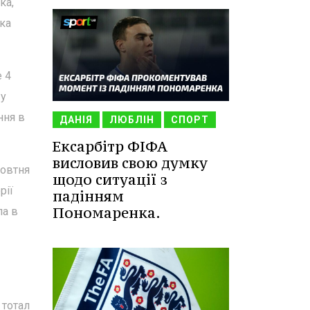
ка,
ика
е 4
 у
ння в
ДАНІЯ
ЛЮБЛІН
СПОРТ
Ексарбітр ФІФА
висловив свою думку
жовтня
щодо ситуації з
рії
падінням
Пономаренка.
ла в
 тотал