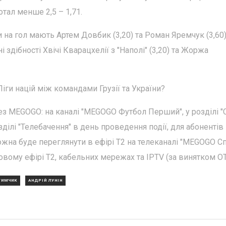
тотал менше 2,5 – 1,71.
 на гол мають Артем Довбик (3,20) та Роман Яремчук (3,60)
 здібності Хвічі Кварацхелії з "Наполі" (3,20) та Жоржа
іги націй між командами Грузії та України?
з MEGOGO: на каналі "MEGOGO Футбол Перший", у розділі "С
зділі "Телебачення" в день проведення події, для абонентів
можна буде переглянути в ефірі Т2 на телеканалі "MEGOGO Сп
овому ефірі Т2, кабельних мережах та IPTV (за винятком ОТ
ТИМЧИК
АНДРІЙ ЛУНІН