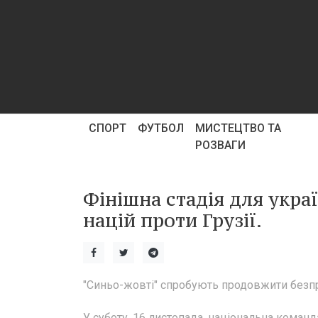
СПОРТ
ФУТБОЛ
МИСТЕЦТВО ТА
РОЗВАГИ
Фінішна стадія для украї
націй проти Грузії.
"Синьо-жовті" спробують продовжити безп
У суботу, 16 листопада, національна команда