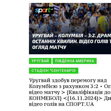
УРУГВАЙ
ПІВДЕННА АМЕРИКА
СТАДІОН "СЕНТЕНАРІО
Уругвай здобув перемогу над
Колумбією з рахунком 3:2 ⋆ Ог
відео матчу ≻ {Кваліфікація до
КОНМЕБОЛ} ≺{16.11.2024}≻ Ди
відео голів на СПОРТ.UA