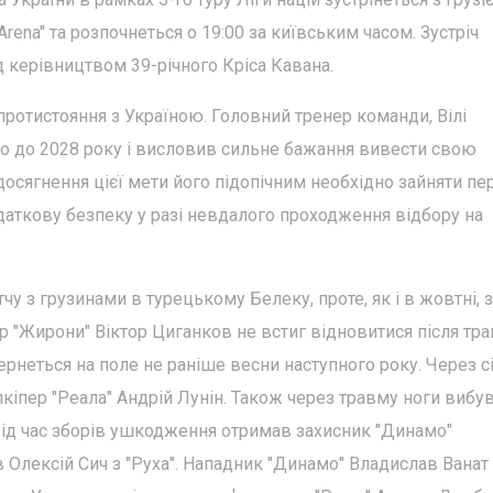
Arena" та розпочнеться о 19:00 за київським часом. Зустріч
д керівництвом 39-річного Кріса Кавана.
протистояння з Україною. Головний тренер команди, Вілі
о до 2028 року і висловив сильне бажання вивести свою
 досягнення цієї мети його підопічним необхідно зайняти п
одаткову безпеку у разі невдалого проходження відбору на
чу з грузинами в турецькому Белеку, проте, як і в жовтні, 
р "Жирони" Віктор Циганков не встиг відновитися після тра
неться на поле не раніше весни наступного року. Через с
іпер "Реала" Андрій Лунін. Також через травму ноги вибу
Під час зборів ушкодження отримав захисник "Динамо"
в Олексій Сич з "Руха". Нападник "Динамо" Владислав Ванат