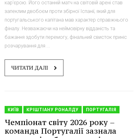
кар'єрою. Його останній матч на світовій арені став
запеклим двобоєм проти збірної Іспанії, який для
португальського капітана мав характер справжнього
фіналу. Незважаючи на неймовірну відданість та
бажання здобути перемогу, фінальний свисток приніс
розчарування для ...
ЧИТАТИ ДАЛІ
КИЇВ
КРІШТІАНУ РОНАЛДУ
ПОРТУГАЛІЯ
Чемпіонат світу 2026 року –
команда Португалії зазнала