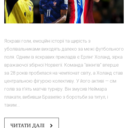
Яскраві голи, емоційні історії та щирість з
уболівальниками виходять далеко за межі футбольного
поля. Одним із яскравих прикладів є Ерлінг Холанд, зірка
вражаючої збірної Норвегії. Команда "вікінгів" вперше
за 28 років пробилася на чемпіонат світу, а Холанд став
центральною фігурою колективу. У його активі — сім
голів за п’ять матчів турніру. Він змусив Неймара
плакати, вибивши Бразилію з боротьби за титул, і
таким...
ЧИТАТИ ДАЛІ