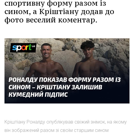
спортивну форму разом із
сином, а Кріштіану додав до
фото веселий коментар.
Кріштіану Роналду опублікував свіжий знімок, на якому
він зображений разом зі своїм старшим сином