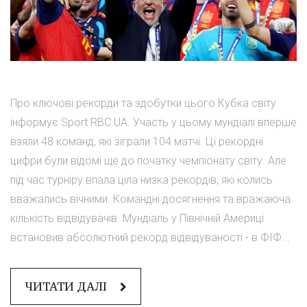
Про ключові рекорди та здобутки цього Кубка світу
інформує Sport RBC.UA. Участь у цьому мундіалі вперше
взяли 48 команд, які зіграли 104 матчі. Ці рекордні
цифри були відомі ще до початку чемпіонату світу. Але
під час турніру впала ціла низка рекордів, які колись
вважались вічними. Командні досягнення та вражаюча
кількість відвідувачів. Мундіаль у Північній Америці
встановив абсолютний рекорд відвідуваності - в ФІФ...
ЧИТАТИ ДАЛІ