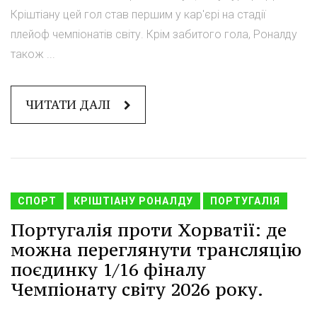
Кріштіану цей гол став першим у кар'єрі на стадії
плейоф чемпіонатів світу. Крім забитого гола, Роналду
також ...
ЧИТАТИ ДАЛІ
СПОРТ
КРІШТІАНУ РОНАЛДУ
ПОРТУГАЛІЯ
Португалія проти Хорватії: де
можна переглянути трансляцію
поєдинку 1/16 фіналу
Чемпіонату світу 2026 року.