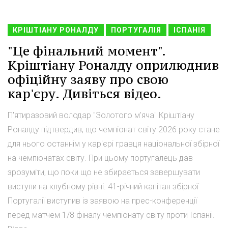
КРІШТІАНУ РОНАЛДУ
ПОРТУГАЛІЯ
ІСПАНІЯ
"Це фінальний момент".
Кріштіану Роналду оприлюднив
офіційну заяву про свою
кар'єру. Дивіться відео.
П'ятиразовий володар "Золотого м'яча" Кріштіану
Роналду підтвердив, що чемпіонат світу 2026 року стане
для нього останнім у кар'єрі гравця національної збірної
на чемпіонатах світу. При цьому португалець дав
зрозуміти, що поки що не збирається завершувати
виступи на клубному рівні. 41-річний капітан збірної
Португалії виступив із заявою на прес-конференції
перед матчем 1/8 фіналу чемпіонату світу проти Іспанії.