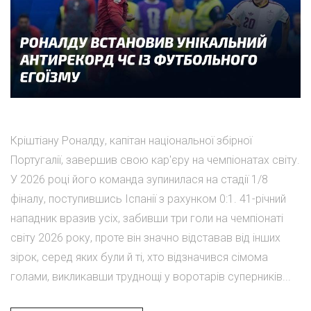
Кріштіану Роналду, капітан національної збірної
Португалії, завершив свою кар'єру на чемпіонатах світу.
У 2026 році його команда зупинилася на стадії 1/8
фіналу, поступившись Іспанії з рахунком 0:1. 41-річний
нападник вразив усіх, забивши три голи на чемпіонаті
світу 2026 року, проте він значно відставав від інших
зірок, серед яких були й ті, хто відзначився сімома
голами, викликавши труднощі у воротарів суперників...