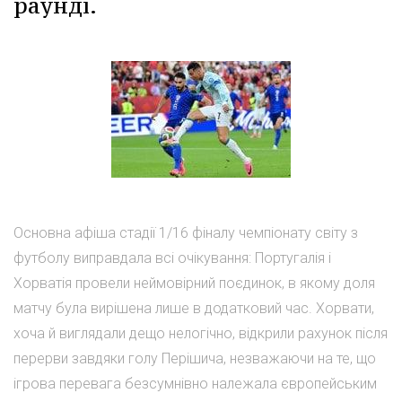
раунді.
Основна афіша стадії 1/16 фіналу чемпіонату світу з
футболу виправдала всі очікування: Португалія і
Хорватія провели неймовірний поєдинок, в якому доля
матчу була вирішена лише в додатковий час. Хорвати,
хоча й виглядали дещо нелогічно, відкрили рахунок після
перерви завдяки голу Перішича, незважаючи на те, що
ігрова перевага безсумнівно належала європейським