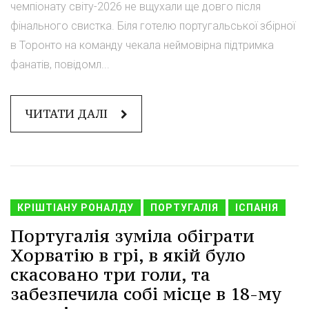
чемпіонату світу-2026 не вщухали ще довго після
фінального свистка. Біля готелю португальської збірної
в Торонто на команду чекала неймовірна підтримка
фанатів, повідомл...
ЧИТАТИ ДАЛІ
КРІШТІАНУ РОНАЛДУ
ПОРТУГАЛІЯ
ІСПАНІЯ
Португалія зуміла обіграти
Хорватію в грі, в якій було
скасовано три голи, та
забезпечила собі місце в 18-му