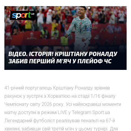
41-річний португалець Кріштіану Роналду зрівняв
рахунок у зустрічі з Хорватією на стадії 1/16 фіналу
Чемпіонату світу 2026 року. Усі найяскравіші моменти
матчу доступні в режимі LIVE у Telegram Sport.ua
Легендарний футболіст реалізував пенальті на 67-й
хвилині, забивши свій третій м'яч у цьому турнірі. Для