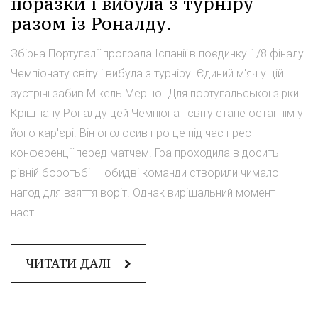
поразки і вибула з турніру
разом із Роналду.
Збірна Португалії програла Іспанії в поєдинку 1/8 фіналу
Чемпіонату світу і вибула з турніру. Єдиний м'яч у цій
зустрічі забив Мікель Меріно. Для португальської зірки
Кріштіану Роналду цей Чемпіонат світу стане останнім у
його кар'єрі. Він оголосив про це під час прес-
конференції перед матчем. Гра проходила в досить
рівній боротьбі — обидві команди створили чимало
нагод для взяття воріт. Однак вирішальний момент
наст...
ЧИТАТИ ДАЛІ