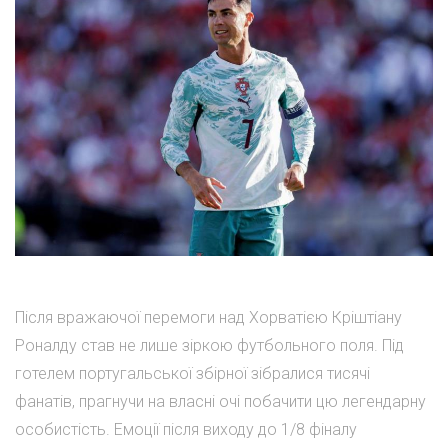
Після вражаючої перемоги над Хорватією Кріштіану
Роналду став не лише зіркою футбольного поля. Під
готелем португальської збірної зібралися тисячі
фанатів, прагнучи на власні очі побачити цю легендарну
особистість. Емоції після виходу до 1/8 фіналу