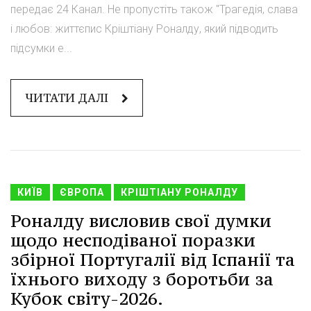
передає 24 Канал. Не пропустіть також "Трагедія, слава
і любов: життєпис Кріштіану Роналду, який підводить
підсумки е...
ЧИТАТИ ДАЛІ
КИЇВ
ЄВРОПА
КРІШТІАНУ РОНАЛДУ
Роналду висловив свої думки
щодо несподіваної поразки
збірної Португалії від Іспанії та
їхнього виходу з боротьби за
Кубок світу-2026.