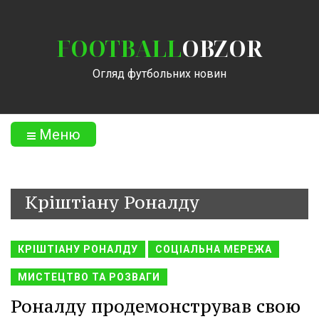
FOOTBALL
OBZOR
Огляд футбольних новин
Меню
Кріштіану Роналду
КРІШТІАНУ РОНАЛДУ
СОЦІАЛЬНА МЕРЕЖА
МИСТЕЦТВО ТА РОЗВАГИ
Роналду продемонстрував свою