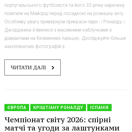
португальського футболіста та його 32-річну наречену
помітили на Майорці перед посадкою на розкішну яхту.
Особливу увагу привернули прикраси пари - і Роналду, і
Джорджина з'явилися з масивними каблучками з
діамантами на безіменних пальцях. Досліджуйте більше
захоплюючих фотографій з...
ЧИТАТИ ДАЛІ
ЄВРОПА
КРІШТІАНУ РОНАЛДУ
ІСПАНІЯ
Чемпіонат світу 2026: спірні
матчі та угоди за лаштунками