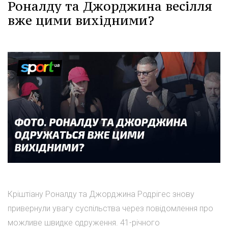
Роналду та Джорджина весілля
вже цими вихідними?
Кріштіану Роналду та Джорджина Родрігес знову
привернули увагу суспільства через повідомлення про
можливе швидке одруження. 41-річного