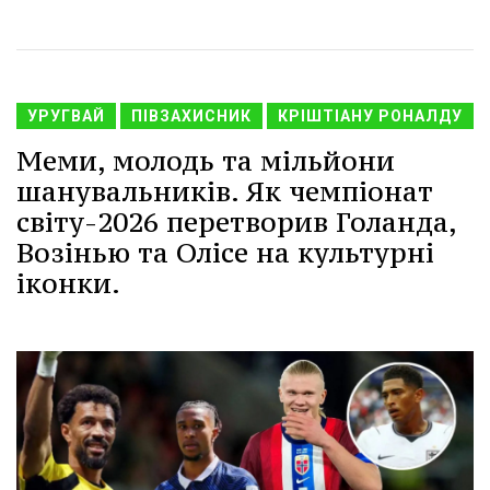
УРУГВАЙ
ПІВЗАХИСНИК
КРІШТІАНУ РОНАЛДУ
Меми, молодь та мільйони
шанувальників. Як чемпіонат
світу-2026 перетворив Голанда,
Возінью та Олісе на культурні
іконки.