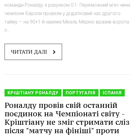
команди Роналду з рахунком 0:1. Переможний м'яч чинні
чемпіони Європи провели у додатковий час другого
тайму — на 90+1-й хвилині Мікель Меріно вразив ворота
п...
ЧИТАТИ ДАЛІ
КРІШТІАНУ РОНАЛДУ
ПОРТУГАЛІЯ
ІСПАНІЯ
Роналду провів свій останній
поєдинок на Чемпіонаті світу -
Кріштіану не зміг стримати сліз
після "матчу на фініші" проти