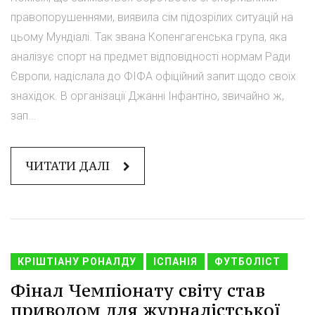
правопорушеннями, виявила сім підозрілих ситуацій на
цьому Мундіалі. Так звана Копенгагенська група, яка
аналізує спорт на предмет відповідності нормам Ради
Європи, надіслала до ФІФА офіційний запит щодо своїх
знахідок. В організації Джанні Інфантіно, звичайно ж,
зап...
ЧИТАТИ ДАЛІ
КРІШТІАНУ РОНАЛДУ
ІСПАНІЯ
ФУТБОЛІСТ
Фінал Чемпіонату світу став
приводом для журналістської