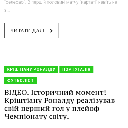
"селесао". В першій половині матчу "картаті" навіть не
з...
ЧИТАТИ ДАЛІ
КРІШТІАНУ РОНАЛДУ
ПОРТУГАЛІЯ
ФУТБОЛІСТ
ВІДЕО. Історичний момент!
Кріштіану Роналду реалізував
свій перший гол у плейоф
Чемпіонату світу.