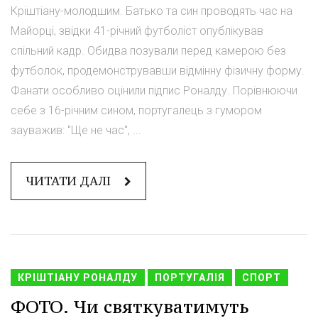
Кріштіану-молодшим. Батько та син проводять час на
Майорці, звідки 41-річний футболіст опублікував
спільний кадр. Обидва позували перед камерою без
футболок, продемонструвавши відмінну фізичну форму.
Фанати особливо оцінили підпис Роналду. Порівнюючи
себе з 16-річним сином, португалець з гумором
зауважив: "Ще не час", ...
ЧИТАТИ ДАЛІ
КРІШТІАНУ РОНАЛДУ
ПОРТУГАЛІЯ
СПОРТ
ФОТО. Чи святкуватимуть