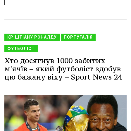
КРІШТІАНУ РОНАЛДУ
ПОРТУГАЛІЯ
ФУТБОЛІСТ
Хто досягнув 1000 забитих
м'ячів – який футболіст здобув
цю бажану віху – Sport News 24