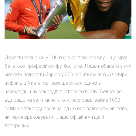
Досягти позначки у 100 голів за всю кар'єру — це мрія
багатьох професійних футболістів. Лише небагато з них
можуть подолати бар'єр у 500 забитих м'ячів, а чотири
цифри в цій категорії залишаються одним з
найскладніших рекордів в історії футболу. Водночас
відповідь на запитання, хто ж насправді забив 1000
голів, не така однозначна, адже все залежить від того,
які матчі враховувати - лише офіційні чи ще й
товариські....