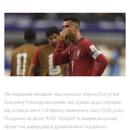
Легендарний нападник національної збірної Португалії
Кріштіану Роналду висловив свої думки щодо поразки
від Іспанії в матчі 1/8 фіналу чемпіонату світу 2026 року.
Поєдинок на арені "AT&T Stadium" в американському
Арлінгтоні завершився драматичною поразкою