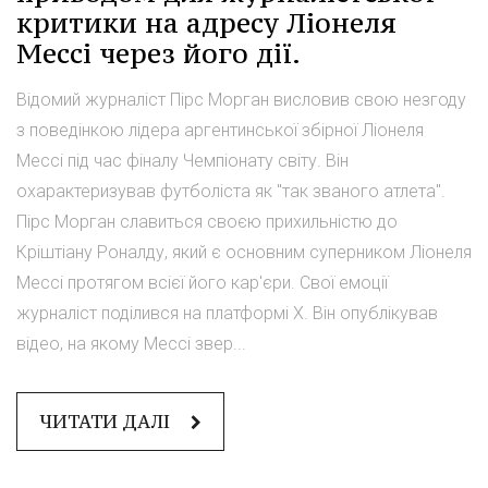
критики на адресу Ліонеля
Мессі через його дії.
Відомий журналіст Пірс Морган висловив свою незгоду
з поведінкою лідера аргентинської збірної Ліонеля
Мессі під час фіналу Чемпіонату світу. Він
охарактеризував футболіста як "так званого атлета".
Пірс Морган славиться своєю прихильністю до
Кріштіану Роналду, який є основним суперником Ліонеля
Мессі протягом всієї його кар'єри. Свої емоції
журналіст поділився на платформі X. Він опублікував
відео, на якому Мессі звер...
ЧИТАТИ ДАЛІ