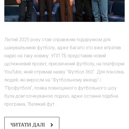
Лютий 2025 року став справжнім подарунком для
шанувальників футболу, адже багато хто вже втратив
надію на таку новину. УПЛ.ТБ представив новий
щотижневий проект, присвячений футболу, на платформі
YouTube, який отримав назву "Футбол 360". Для поколінь
людей, які виросли на "Футбольному вікенді" і
"Профутболі", поява повноцінного футбольного шоу
була довгоочікуваною подією, адже остання подібна
програма, "Великий фут...
ЧИТАТИ ДАЛІ