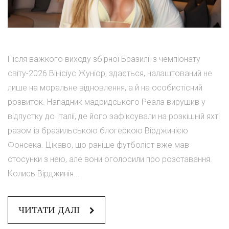
Після важкого виходу збірної Бразилії з чемпіонату
світу-2026 Вінісіус Жуніор, здається, налаштований не
лише на моральне відновлення, а й на особистісний
розвиток. Нападник мадридського Реала вирушив у
відпустку до Італії, де його зафіксували на розкішній яхті
разом із бразильською блогеркою Вірджинією
Фонсека. Цікаво, що раніше футболіст вже мав
стосунки з нею, але вони оголосили про розставання.
Колись Вірджинія...
ЧИТАТИ ДАЛІ