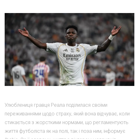
Улюблениця гравця Реала поділилася своїми
переживаннями щодо страху, який вона відчуває, коли
стикається з жорсткими нормами, що регламентують
життя футболіста як на полі, так і поза ним, інформує