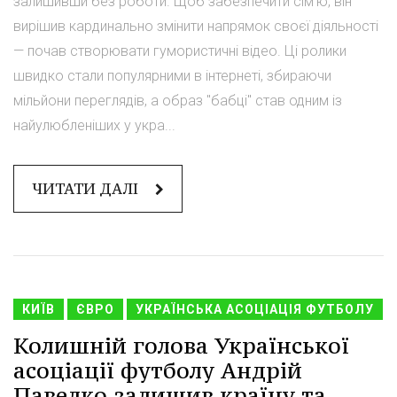
залишивши без роботи. Щоб забезпечити сім'ю, він
вирішив кардинально змінити напрямок своєї діяльності
— почав створювати гумористичні відео. Ці ролики
швидко стали популярними в інтернеті, збираючи
мільйони переглядів, а образ "бабці" став одним із
найулюбленіших у укра...
ЧИТАТИ ДАЛІ
КИЇВ
ЄВРО
УКРАЇНСЬКА АСОЦІАЦІЯ ФУТБОЛУ
Колишній голова Української
асоціації футболу Андрій
Павелко залишив країну та