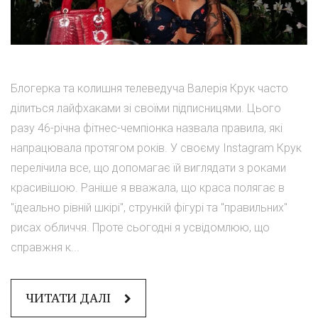
Блогерка та колишня телеведуча Валерія Крук часто
ділиться лайфхаками зі своїми підписницями. Цього
разу 46-річна фітнес-чемпіонка назвала правила, які
напрацювала протягом років. У своєму Instagram Крук
перелічила все, що допомагає їй виглядати з роками
красивішою. Раніше я вважала, що краса полягає в
"ідеально рівній шкірі", стрункій фігурі та "правильних"
рисах обличчя. Проте сьогодні я усвідомлюю, що
справжня к...
ЧИТАТИ ДАЛІ