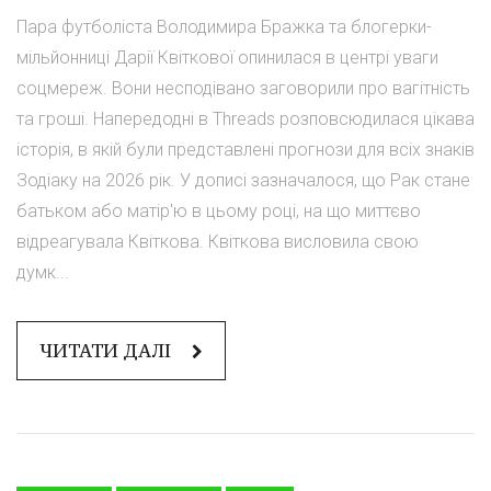
Пара футболіста Володимира Бражка та блогерки-
мільйонниці Дарії Квіткової опинилася в центрі уваги
соцмереж. Вони несподівано заговорили про вагітність
та гроші. Напередодні в Threads розповсюдилася цікава
історія, в якій були представлені прогнози для всіх знаків
Зодіаку на 2026 рік. У дописі зазначалося, що Рак стане
батьком або матір'ю в цьому році, на що миттєво
відреагувала Квіткова. Квіткова висловила свою
думк...
ЧИТАТИ ДАЛІ