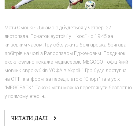
Матч Омонія - Динамо відбудеться у четвер, 27
листопада. Початок зустрічі у Нікосії - о 19:45 за
київським часом. Гру обслужить болгарська бригада
арбітрів на чолі з Радославом Гідженовим. Поєдинок
ексклюзивно покаже медіасервіс MEGOGO - офіційний
мовник єврокубків УЄФА в Україні. Гра буде доступна
на ОТТ-платформі за передплатою "Спорт" та в усіх
"MEGOPACK". Також матч можна переглянути безплатно
у прямому етері н...
ЧИТАТИ ДАЛІ