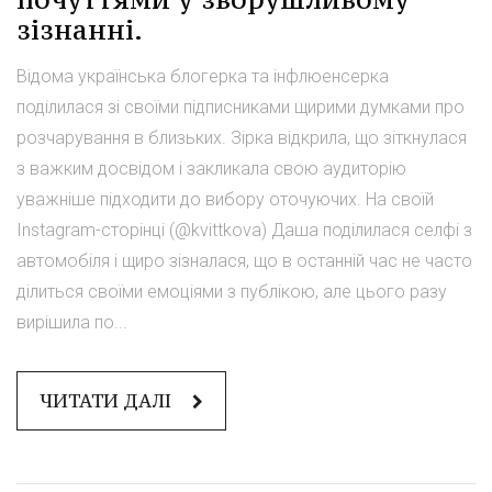
зізнанні.
Відома українська блогерка та інфлюенсерка
поділилася зі своїми підписниками щирими думками про
розчарування в близьких. Зірка відкрила, що зіткнулася
з важким досвідом і закликала свою аудиторію
уважніше підходити до вибору оточуючих. На своїй
Instagram-сторінці (@kvittkova) Даша поділилася селфі з
автомобіля і щиро зізналася, що в останній час не часто
ділиться своїми емоціями з публікою, але цього разу
вирішила по...
ЧИТАТИ ДАЛІ