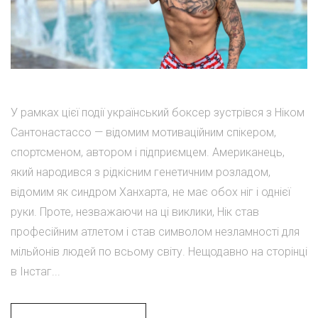
У рамках цієї події український боксер зустрівся з Ніком
Сантонастассо — відомим мотиваційним спікером,
спортсменом, автором і підприємцем. Американець,
який народився з рідкісним генетичним розладом,
відомим як синдром Ханхарта, не має обох ніг і однієї
руки. Проте, незважаючи на ці виклики, Нік став
професійним атлетом і став символом незламності для
мільйонів людей по всьому світу. Нещодавно на сторінці
в Інстаг...