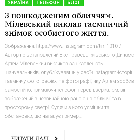
УКРАЇНА
ТЕЛЕФОН
БЛОГ
З пошкодженим обличчям.
Мілевський виклав таємничий
знімок особистого життя.
Зображення: https://www.instagram.com/timi1010 /
Автор не встановлений Екс-гравець київського Динамо
Артем Мілевський викликав зацікавленість
шанувальників, опублікувавши у своїй Instagram-історії
таємничу фотографію. На фотографії, яку Артем зробив
самостійно, тримаючи телефон перед дзеркалом, він
зображений з незвичайною раною на обличчі та в
просторому светрі. Судячи з його усмішки та
обстановки, що нагадує гример...
ЧИТАТИ ДАЛІ