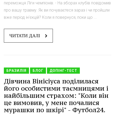
переможця Ліги чемпіонів. - На зборах клубів повідомив
про вашу травму. Як ви почуваєтеся зараз і чи пройшли
вже період ін'єкцій? Коли я повернуся, поки що ...
ЧИТАТИ ДАЛІ
БРАЗИЛІЯ
БЛОГ
ДОПІНГ-ТЕСТ
Дівчина Вінісіуса поділилася
його особистими таємницями і
найбільшим страхом: "Коли він
це вимовив, у мене почалися
мурашки по шкірі" - Футбол24.