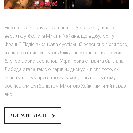
Українська співачка Світлана Лобода виступила на
весіллі футболіста Микити Хайкіна, що відбулося у
Франції. Подія викликала суспільний резонанс після того,
як відео з її виступом опублікував український шоубіз-
блогер Борис Беспалов. Українська співачка Світлана
Лобода стала темою гарячих дискусій після того, як
взяла участь у приватному заході, організованому
російським футболістом Микитою Хайкіним, який наразі
вис...
ЧИТАТИ ДАЛІ