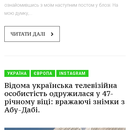
ознайомившись з моїм наступним постом у блозі. На
мою думку,...
ЧИТАТИ ДАЛІ
УКРАЇНА
ЄВРОПА
INSTAGRAM
Відома українська телевізійна
особистість одружилася у 47-
річному віці: вражаючі знімки з
Абу-Дабі.