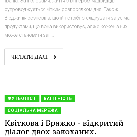
Ibahia. За її словами, життя з вінгером мадридців
супроводжується чітким розпорядком дня. Також
Вірджинія розповіла, що їй потрібно слідкувати за усіма
продуктами, що вона використовує, адже кожен з них
може становити заг...
ЧИТАТИ ДАЛІ
ФУТБОЛІСТ
ВАГІТНІСТЬ
СОЦІАЛЬНА МЕРЕЖА
Квіткова і Бражко - відкритий
діалог двох закоханих.