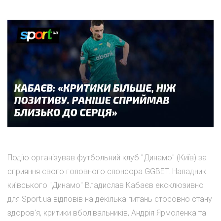
Подію організував футбольний клуб "Динамо" (Київ) за
сприяння свого головного спонсора GGBET. Нападник
київського "Динамо" Владислав Кабаєв ексклюзивно
для Sport.ua відповів на декілька питань стосовно стану
здоров'я, критики вболівальників, Андрія Ярмоленка та