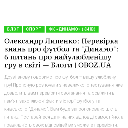
БЛОГ
СПОРТ
ФК «ДИНАМО» (КИЇВ)
Олександр Липенко: Перевірка
знань про футбол та "Динамо":
6 питань про найулюбленішу
гру в світі — Блоги | OBOZ.UA
Друзі, знову говоримо про футбол – вашу улюблену
гру! Пропоную розпочати з невеличкого тестування, яке
дозволить вам перевірити свої знання та освіжити в
пам’яті захоплюючі факти з історії футболу та
київського "Динамо". Вам буде запропоновано шість
питань. Постарайтеся дати на них відповіді самостійно, а
правильність своїх відповідей ви зможете перевірити,