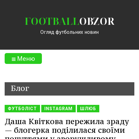
FOOTBALL
OBZOR
Огляд футбольних новин
Меню
Блог
ФУТБОЛІСТ
INSTAGRAM
ШЛЮБ
Даша Квіткова пережила зраду
— блогерка поділилася своїми
почуттями у зворушливому