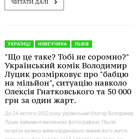
ЧИТАТИ ДАЛІ
УКРАЇНЦІ
НІМЕЧЧИНА
ЛЬВІВ
"Що це таке? Тобі не соромно?"
Український комік Володимир
Луцик розмірковує про "бабцю
на мільйон", ситуацію навколо
Олексія Гнатковського та 50 000
грн за один жарт.
До 24 лютого 2022 року український блогер Володимир
Луцик займався весільною фотографією. Проте
початок великої війни кардинально змінив його життя,