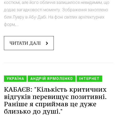
костюмі, але його обличчя залишилося невидимим, що
додає загадковості моменту. Зображення захоплено
біля Лувру в Абу-Дабі. На фоні світлих архітектурних
форм,...
ЧИТАТИ ДАЛІ
УКРАЇНА
АНДРІЙ ЯРМОЛЕНКО
ІНТЕРНЕТ
КАБАЄВ: "Кількість критичних
відгуків перевищує позитивні.
Раніше я сприймав це дуже
близько до душі."