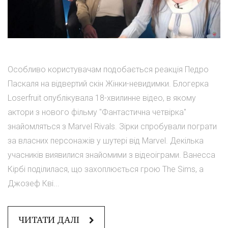
Особливо користувачам подобається реакція Педро
Паскаля на відвертий скін Жінки-невидимки. Блогерка
Loserfruit опублікувала 18-хвилинне відео, в якому
актори з нового фільму "Фантастична четвірка"
знайомляться з Marvel Rivals. Зірки спробували пограти
за власних персонажів у шутері від Marvel. Декілька
учасників виявилися знайомими з відеоіграми. Ванесса
Кірбі поділилася, що захоплюється грою The Sims, а
Джозеф Кві...
ЧИТАТИ ДАЛІ