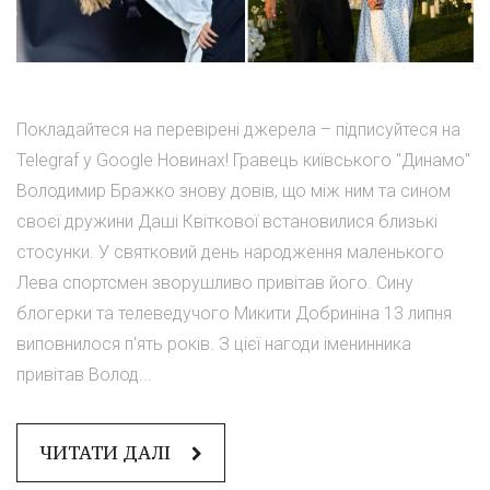
Покладайтеся на перевірені джерела – підписуйтеся на
Telegraf у Google Новинах! Гравець київського "Динамо"
Володимир Бражко знову довів, що між ним та сином
своєї дружини Даші Квіткової встановилися близькі
стосунки. У святковий день народження маленького
Лева спортсмен зворушливо привітав його. Сину
блогерки та телеведучого Микити Добриніна 13 липня
виповнилося п'ять років. З цієї нагоди іменинника
привітав Волод...
ЧИТАТИ ДАЛІ