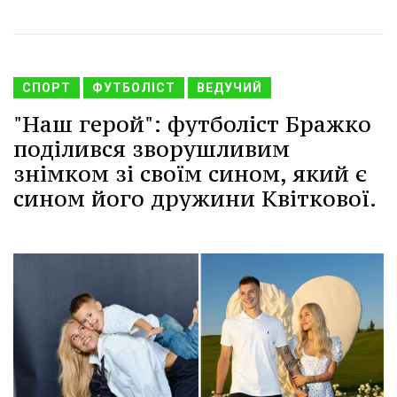
СПОРТ
ФУТБОЛІСТ
ВЕДУЧИЙ
"Наш герой": футболіст Бражко
поділився зворушливим
знімком зі своїм сином, який є
сином його дружини Квіткової.