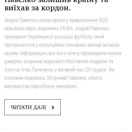
виїхав за кордон.
Андрія Павелка запідозрили у привласненні 9,32
мільйона євро, виділених УЄФА. Андрій Павелко,
президент Української асоціації футболу, який
підозрюється у корупційних злочинах, виїхав за межі
країни. Інформацію про його втечу підтвердили кілька
джерел, зокрема журналіст Костянтин Андріюк та
блогер Ігор Лаченков, у вечірній час 23 грудня. За
словами Андріюка, 50-річний Павелко, нібито,
використав підроблену інвалідніс...
ЧИТАТИ ДАЛІ