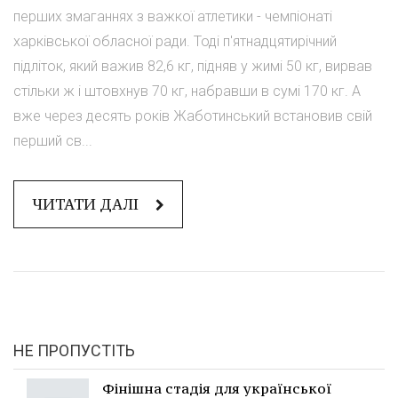
перших змаганнях з важкої атлетики - чемпіонаті
харківської обласної ради. Тоді п'ятнадцятирічний
підліток, який важив 82,6 кг, підняв у жимі 50 кг, вирвав
стільки ж і штовхнув 70 кг, набравши в сумі 170 кг. А
вже через десять років Жаботинський встановив свій
перший св...
ЧИТАТИ ДАЛІ
НЕ ПРОПУСТІТЬ
Фінішна стадія для української