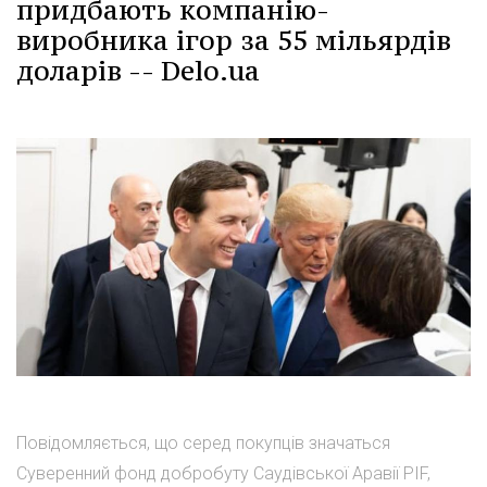
придбають компанію-
виробника ігор за 55 мільярдів
доларів -- Delo.ua
Повідомляється, що серед покупців значаться
Суверенний фонд добробуту Саудівської Аравії PIF,