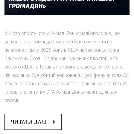
Міністр спорту Ірану Ахмад Доньямалі оголосив, що
національна команда Ірану не буде виступати на
чемпіонаті світу 2026 року в США через конфлікт на
Близькому Сході. За даними іранських властей, з 28
лютого США та Ізраїль проводять авіаудари по Ірану,
під час яких був убитий верховний лідер Ірану аятола Алі
Хаменеї. Країна також зазнавала атак минулого літа. В
інтерв'ю агентству DPA Ахмад Доньямалі поділився
своїми ...
ЧИТАТИ ДАЛІ