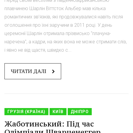
Перед своїм весіллям з південноафриканською
плавчинею Шарлін Віттсток Альбер мав кілька
романтичних зв’язків, які продовжувалися навіть після
оголошення про їхні заручини в 2011 році. У день
церемонії Шарлін отримала прізвисько "плачуна-
наречена", а кадри, на яких вона не може стримати сліз,
і явно не від щастя, швидко с...
ЧИТАТИ ДАЛІ
ГРУЗІЯ (КРАЇНА)
КИЇВ
ДНІПРО
Жаботинський: Під час
Олімпіади Шварценеггер