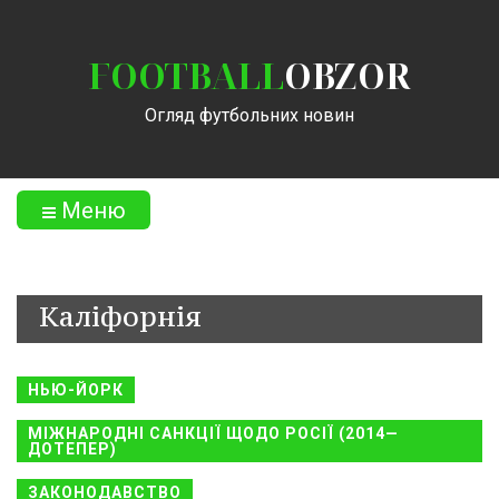
FOOTBALL
OBZOR
Огляд футбольних новин
Меню
Каліфорнія
НЬЮ-ЙОРК
МІЖНАРОДНІ САНКЦІЇ ЩОДО РОСІЇ (2014—
ДОТЕПЕР)
ЗАКОНОДАВСТВО