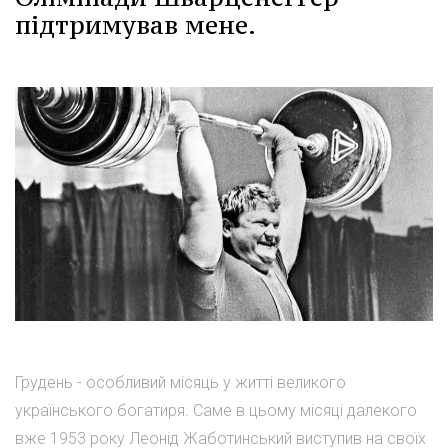
підтримував мене.
Грудень - особливий місяць у житті великого
українського богатиря. Саме в цьому місяці далекого
вже 1953 року Леонід Жаботинський виступив на своїх