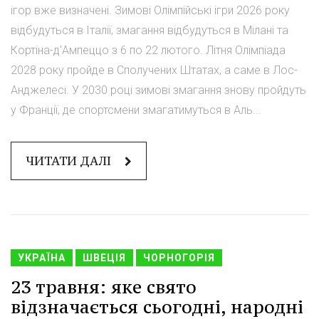
ігор вже визначені. Зимові Олімпійські ігри 2026 року
відбудуться в Італії, змагання відбудуться в Мілані та
Кортіна-д'Ампеццо з 6 по 22 лютого. Літня Олімпіада
2028 року пройде в Сполучених Штатах, а саме в Лос-
Анджелесі. У 2030 році зимові змагання знову пройдуть
у Франції, де спортсмени змагатимуться в Аль...
ЧИТАТИ ДАЛІ
УКРАЇНА
ШВЕЦІЯ
ЧОРНОГОРІЯ
23 травня: яке свято
відзначається сьогодні, народні