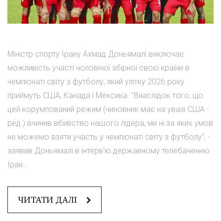
Міністр спорту Ірану Ахмад Доньямалі виключає
можливість участі чоловічої збірної своєї країни в
чемпіонаті світу з футболу, який улітку 2026 року
приймуть США, Канада і Мексика. "Внаслідок того, що
цей корумпований режим (чиновник має на увазі США -
ред.) вчинив вбивство нашого лідера, ми ні за яких умов
не можемо взяти участь у чемпіонаті світу з футболу", -
заявив Доньямалі в інтерв'ю державному телебаченню
Іран...
ЧИТАТИ ДАЛІ