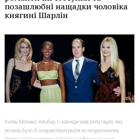
позашлюбні нащадки чоловіка
княгині Шарлін
Князь Монако Альбер II завжди мав репутацію, яку
можна було б охарактеризувати як неоднозначну.