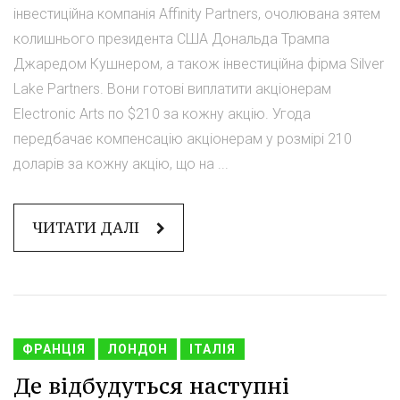
інвестиційна компанія Affinity Partners, очолювана зятем
колишнього президента США Дональда Трампа
Джаредом Кушнером, а також інвестиційна фірма Silver
Lake Partners. Вони готові виплатити акціонерам
Electronic Arts по $210 за кожну акцію. Угода
передбачає компенсацію акціонерам у розмірі 210
доларів за кожну акцію, що на ...
ЧИТАТИ ДАЛІ
ФРАНЦІЯ
ЛОНДОН
ІТАЛІЯ
Де відбудуться наступні