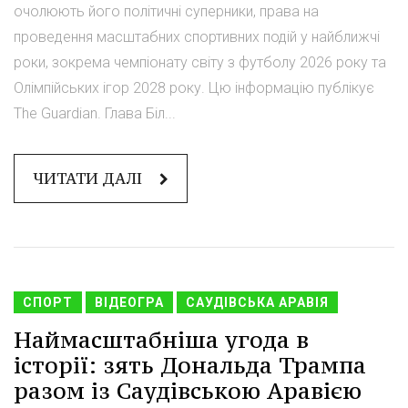
очолюють його політичні суперники, права на
проведення масштабних спортивних подій у найближчі
роки, зокрема чемпіонату світу з футболу 2026 року та
Олімпійських ігор 2028 року. Цю інформацію публікує
The Guardian. Глава Біл...
ЧИТАТИ ДАЛІ
СПОРТ
ВІДЕОГРА
САУДІВСЬКА АРАВІЯ
Наймасштабніша угода в
історії: зять Дональда Трампа
разом із Саудівською Аравією