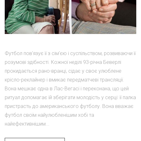
Футбол пов'язує її з сім'єю і суспільством, розвиваючи її
розумові здібності. Кожної неділі 93-річна Беверлі
прокидається рано-вранці, сідає у своє улюблене
крісло-реклайнер і вмикає передматчеві трансляції.
Вона мешкає одна в Лас-Вегасі і переконана, що цей
ритуал допомагає їй зберігати молодість у серці: її палка
пристрасть до американського футболу. Вона вважає
футбол своїм найулюбленішим хобі та
найефективнішим...