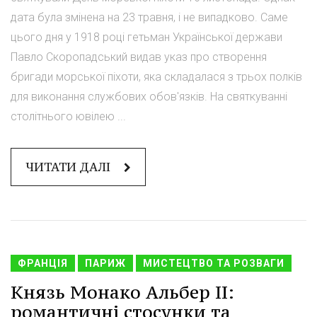
дата була змінена на 23 травня, і не випадково. Саме
цього дня у 1918 році гетьман Української держави
Павло Скоропадський видав указ про створення
бригади морської піхоти, яка складалася з трьох полків
для виконання службових обов'язків. На святкуванні
столітнього ювілею ...
ЧИТАТИ ДАЛІ
ФРАНЦІЯ
ПАРИЖ
МИСТЕЦТВО ТА РОЗВАГИ
Князь Монако Альбер II:
романтичні стосунки та