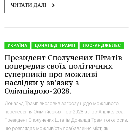
ЧИТАТИ ДАЛІ
УКРАЇНА
ДОНАЛЬД ТРАМП
ЛОС-АНДЖЕЛЕС
Президент Сполучених Штатів
попередив своїх політичних
суперників про можливі
наслідки у зв'язку з
Олімпіадою-2028.
Дональд Трамп висловив загрозу щодо можливого
перенесення Олімпійських ігор-2028 з Лос-Анджелеса.
Президент Сполучених Штатів Дональд Трамп оголосив,
що розглядає можливість позбавлення міст, які