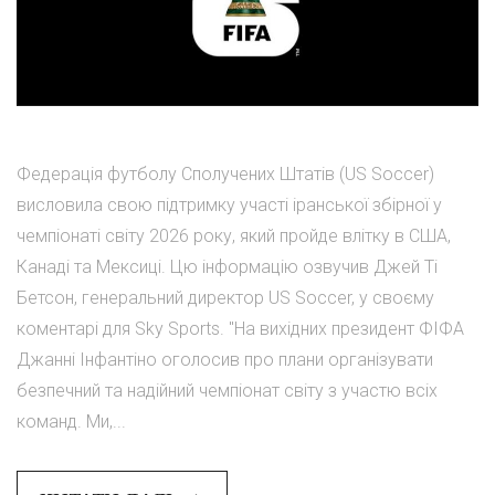
Федерація футболу Сполучених Штатів (US Soccer)
висловила свою підтримку участі іранської збірної у
чемпіонаті світу 2026 року, який пройде влітку в США,
Канаді та Мексиці. Цю інформацію озвучив Джей Ті
Бетсон, генеральний директор US Soccer, у своєму
коментарі для Sky Sports. "На вихідних президент ФІФА
Джанні Інфантіно оголосив про плани організувати
безпечний та надійний чемпіонат світу з участю всіх
команд. Ми,...