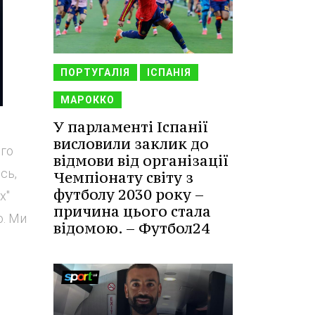
ПОРТУГАЛІЯ
ІСПАНІЯ
МАРОККО
У парламенті Іспанії
висловили заклик до
ого
відмови від організації
сь,
Чемпіонату світу з
футболу 2030 року –
х"
причина цього стала
о. Ми
відомою. – Футбол24