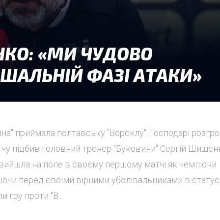
вина" приймала полтавську "Ворсклу". Господарі розгр
тчу підбив головний тренер "Буковини" Сергій Шищен
 вийшла на поле в своєму першому матчі як чемпіони
граючи перед своїми вірними уболівальниками в статус
 гру проти "В...