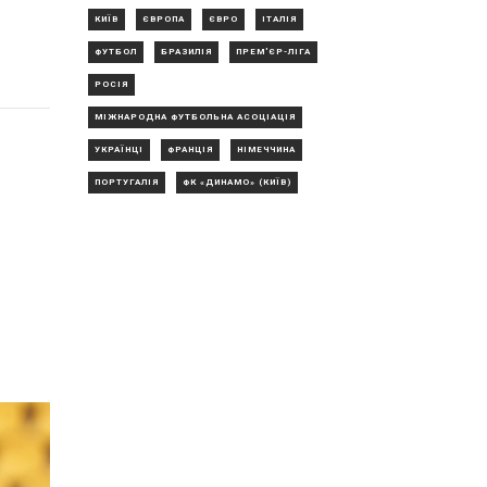
КИЇВ
ЄВРОПА
ЄВРО
ІТАЛІЯ
ФУТБОЛ
БРАЗИЛІЯ
ПРЕМ'ЄР-ЛІГА
РОСІЯ
МІЖНАРОДНА ФУТБОЛЬНА АСОЦІАЦІЯ
УКРАЇНЦІ
ФРАНЦІЯ
НІМЕЧЧИНА
ПОРТУГАЛІЯ
ФК «ДИНАМО» (КИЇВ)