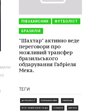
ПІВЗАХИСНИК
ФУТБОЛІСТ
БРАЗИЛІЯ
"Шахтар" активно веде
переговори про
можливий трансфер
бразильського
обдарування Габріеля
омили
Мека.
ко.
ТЕГИ
і
ФУТБОЛІСТ
ПІВЗАХИСНИК
УКРАЇНА
ЛІГА ЧЕМПІОНІВ УЄФА
ІСПАНІЯ
АНГЛІЯ