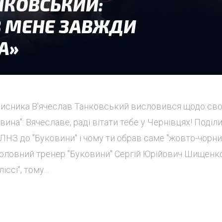
захисника В'ячеслав Танковський висловився щодо св
ина": Вячеславе, раді вітати тебе у Чернівцях! Поділи
з ЛНЗ до "Буковини" і чому ти обрав саме "жовто-чорни
оловний тренер "Буковини" Сергій Юрійович Шищенк
сі", тому...