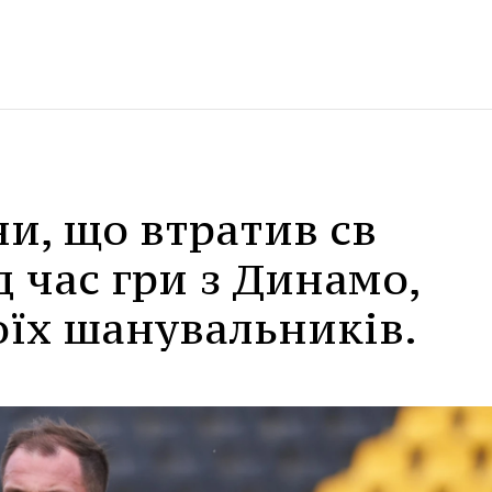
и, що втратив св
д час гри з Динамо,
оїх шанувальників.