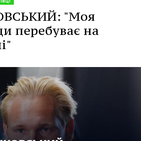
ІВЦІ
ОВСЬКИЙ: "Моя
ди перебуває на
і"