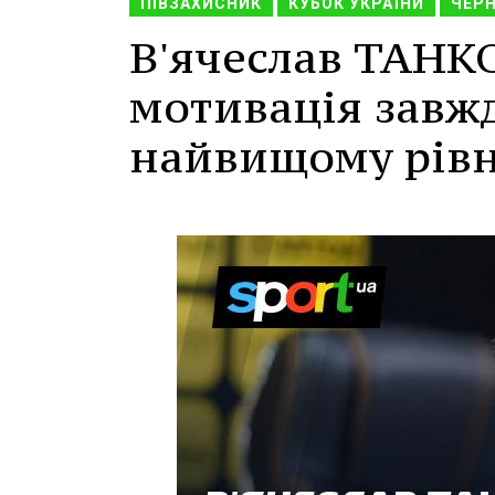
ПІВЗАХИСНИК
КУБОК УКРАЇНИ
ЧЕРН
В'ячеслав ТАНК
мотивація завж
найвищому рівн