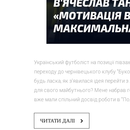
Український футболіст на позиції пів
переходу до чернівецького клубу "Буков
будь ласка, як з'явилася ідея перейти 
для свого майбутнього? Мене набрав г
вже мали спільний досвід роботи в "Поліс
ЧИТАТИ ДАЛІ