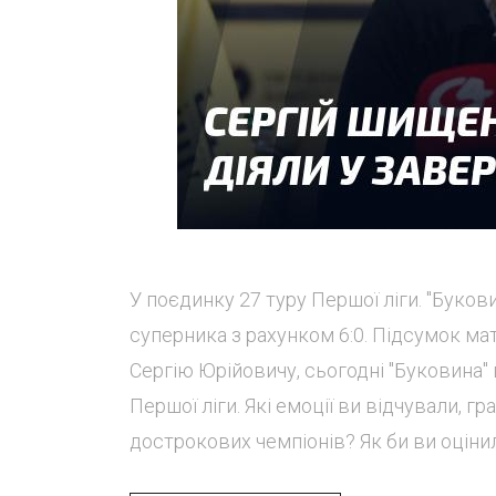
У поєдинку 27 туру Першої ліги. "Буко
суперника з рахунком 6:0. Підсумок ма
Сергію Юрійовичу, сьогодні "Буковина"
Першої ліги. Які емоції ви відчували, 
дострокових чемпіонів? Як би ви оцінили