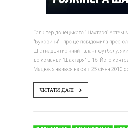
Голкіпер донецького "Шахтаря" Артем 
"Буковини" - про це повідомила прес-сл
Шістнадцятирічний талант футболу, як
до команди "Шахтаря" U-16. Його контра
Мацюк з'явився на світ 25 січня 2010 ро
ЧИТАТИ ДАЛІ