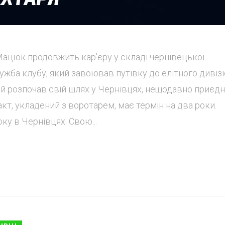
Мацюк продовжить кар'єру у складі чернівецької
ужба клубу, який завоював путівку до елітного дивізі
ий розпочав свій шлях у Чернівцях, нещодавно приєд
кт, укладений з воротарем, має термін на два роки.
ку в Чернівцях. Свою...