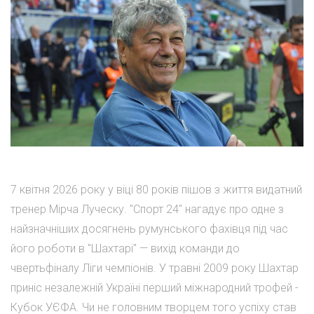
7 квітня 2026 року у віці 80 років пішов з життя видатний
тренер Мірча Луческу. "Спорт 24" нагадує про одне з
найзначніших досягнень румунського фахівця під час
його роботи в "Шахтарі" — вихід команди до
чвертьфіналу Ліги чемпіонів. У травні 2009 року Шахтар
приніс незалежній Україні перший міжнародний трофей -
Кубок УЄФА. Чи не головним творцем того успіху став