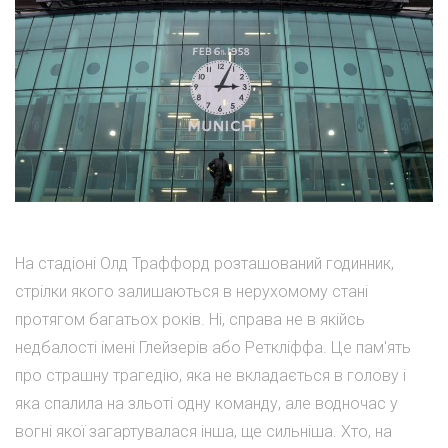
На стадіоні Олд Траффорд розташований годинник,
стрілки якого залишаються в нерухомому стані
протягом багатьох років. Ні, справа не в якійсь
недбалості імені Глейзерів або Реткліффа. Це пам'ять
про страшну трагедію, яка не вкладається в голову і
яка спалила на зльоті одну команду, але водночас у
вогні якої загартувалася інша, ще сильніша. Хто, на