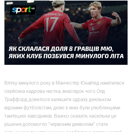
Влітку минулого року в Манчестер Юнайтед намітилася
серйозна кадрова чистка, внаслідок чого Олд
Траффорд довелося залишити одразу декільком
відомим футболістам, деякі з яких були улюбленцями
тамтешніх завсідників. Важко сказати, наскільки це
рішення допомогло "червоним дияволам" стати