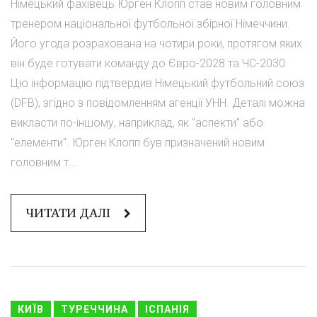
Німецький фахівець Юрген Клопп став новим головним
тренером національної футбольної збірної Німеччини.
Його угода розрахована на чотири роки, протягом яких
він буде готувати команду до Євро-2028 та ЧС-2030.
Цю інформацію підтвердив Німецький футбольний союз
(DFB), згідно з повідомленням агенції УНН. Деталі можна
викласти по-іншому, наприклад, як "аспекти" або
"елементи". Юрген Клопп був призначений новим
головним т...
ЧИТАТИ ДАЛІ
КИЇВ
ТУРЕЧЧИНА
ІСПАНІЯ