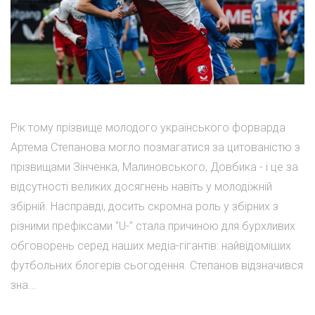
Рік тому прізвище молодого українського форварда
Артема Степанова могло позмагатися за цитованістю з
прізвищами Зінченка, Малиновського, Довбика - і це за
відсутності великих досягнень навіть у молодіжній
збірній. Насправді, досить скромна роль у збірних з
різними префіксами "U-" стала причиною для бурхливих
обговорень серед наших медіа-гігантів: найвідоміших
футбольних блогерів сьогодення. Степанов відзначився
зна...