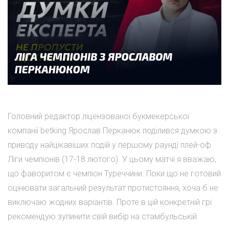
Головний редактор ліцензованої букмекерської
компанії betking Ярослав Перканюк поділився думкою з
приводу найцікавіших подій у першому раунді плей-оф
Ліги чемпіонів (17-18 лютого). У цьому матчі я вважаю,
що фаворитом є чемпіон Туреччини. Поки що не готовий
оцінювати загальний результат протистояння, хоча б не
виключаю жодних варіантів. Проте в цій конкретній грі
рекомендую зупинити свій вибір на стамбульській