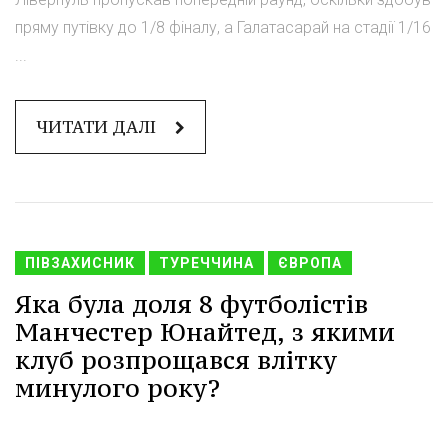
пряму путівку до 1/8 фіналу, а Галатасарай на стадії 1/16
...
ЧИТАТИ ДАЛІ
ПІВЗАХИСНИК
ТУРЕЧЧИНА
ЄВРОПА
Яка була доля 8 футболістів
Манчестер Юнайтед, з якими
клуб розпрощався влітку
минулого року?