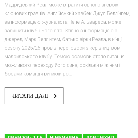
Мадридський Реал може втратити одного зі своїх
ключових гравців. Англійський хавбек Джуд Беллінгем,
за інформацією журналіста Пепе Альвареса, може
залишити клуб цього літа. Згідно з інформацією з
джерел, Марк Беллінгем, батько зірки Реала, в кінці
сезону 2025/26 провів переговори з керівництвом
мадридського клубу. Темою розмови стало питання
можливого переходу його сина, оскільки між ним і
босами команди виникли ро...
ЧИТАТИ ДАЛІ
ПРЕМ'ЄР-ЛІГА
НІМЕЧЧИНА
ДОРТМУНД