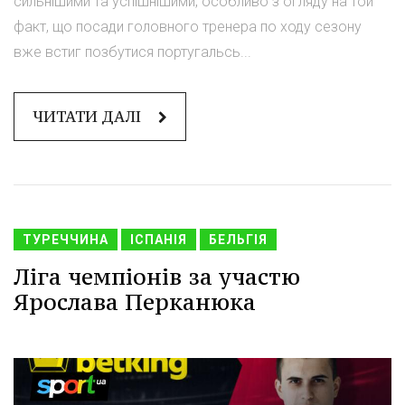
сильнішими та успішнішими, особливо з огляду на той
факт, що посади головного тренера по ходу сезону
вже встиг позбутися португальсь...
ЧИТАТИ ДАЛІ
ТУРЕЧЧИНА
ІСПАНІЯ
БЕЛЬГІЯ
Ліга чемпіонів за участю
Ярослава Перканюка