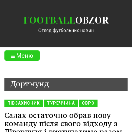
FOOTBALL
OBZOR
Огляд футбольних новин
Меню
Дортмунд
ПІВЗАХИСНИК
ТУРЕЧЧИНА
ЄВРО
Салах остаточно обрав нову
команду після свого відходу з
Ліверпуля і виступатиме разом