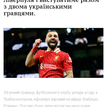
з двома українськими
гравцями.
34-річний гравець футбольного клубу укладе угоду з
Трабзонспором, інформує відомий інсайдер Фабріціо
Романо. Договір буде діяти протягом двох років.