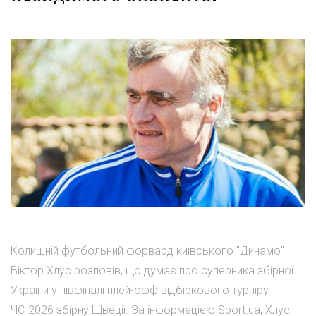
Колишній футбольний форвард київського "Динамо"
Віктор Хлус розповів, що думає про суперника збірної
України у півфіналі плей-офф відбіркового турніру
ЧС-2026 збірну Швеції. За інформацією Sport.ua, Хлус,