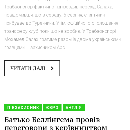
Трабзонспор фактично підтвердив перехід Салаха,
повідомивши, що в середу, 5 серпня, єгиптянин
прибуває до Туреччини. Утім, офіційного оголошення
трансферу клуб поки що не зробив. У Трабзонспорі
Мохамед Салах гратиме разом із двома українськими
гравцями — захисником Арс...
ЧИТАТИ ДАЛІ
ПІВЗАХИСНИК
ЄВРО
АНГЛІЯ
Батько Беллінгема провів
переговори з керівництвом