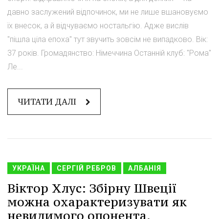
давно заслужений відпочинок, ми не лише вшановуємо
їх внесок, а й відчуваємо ностальгію. Адже вислів
"пішла ціла епоха" тут звучить зовсім не випадково. Вік:
37 років. Громадянство: Німеччина Останній клуб: "Рома"
Ле...
ЧИТАТИ ДАЛІ
УКРАЇНА
СЕРГІЙ РЕБРОВ
АЛБАНІЯ
Віктор Хлус: Збірну Швеції
можна охарактеризувати як
невидимого опонента.