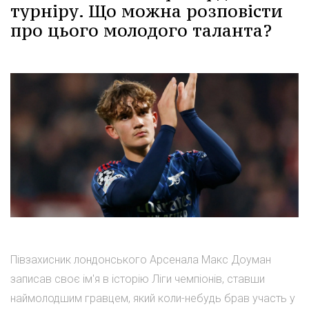
турніру. Що можна розповісти
про цього молодого таланта?
Півзахисник лондонського Арсенала Макс Доуман
записав своє ім'я в історію Ліги чемпіонів, ставши
наймолодшим гравцем, який коли-небудь брав участь у