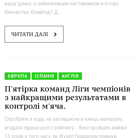
вашу думку, є найзначнішим наставником в історії
Манчестер Юнайтед? Д...
ЧИТАТИ ДАЛІ
ЄВРОПА
ІСПАНІЯ
АНГЛІЯ
П'ятірка команд Ліги чемпіонів
з найкращими результатами в
контролі м'яча.
Спробуйте з ходу, не заглядаючи в кінець матеріалу,
вгадати лідера цього рейтингу... Вже пройшло майже
15 років з того часу, як Жузеп Гвардіола покинув