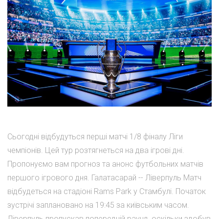
Сьогодні відбудуться перші матчі 1/8 фіналу Ліги
чемпіонів. Цей тур розтягнеться на два ігрові дні.
Пропонуємо вам прогноз та анонс футбольних матчів
першого ігрового дня. Галатасарай -- Ліверпуль Матч
відбудеться на стадіоні Rams Park у Стамбулі. Початок
зустрічі заплановано на 19:45 за київським часом.
Ліверпуль пропускав попередній раунд, оскільки здобув