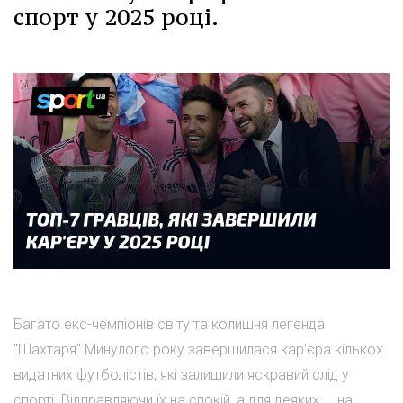
спорт у 2025 році.
Багато екс-чемпіонів світу та колишня легенда
"Шахтаря" Минулого року завершилася кар'єра кількох
видатних футболістів, які залишили яскравий слід у
спорті. Відправляючи їх на спокій, а для деяких — на