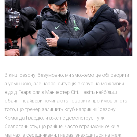
В кінці сезону, безумовно, ми зможемо це обговорити
з усмішкою, але наразі ситуація вказує на можливий
відхід Гвардіоли з Манчестер Сіті. Навіть найбільш
обачні інсайдери починають говорити про ймовірність
того, що тренер залишить клуб наприкінці сезону.
Команда Гвардіоли вже не демонструє ту ж
бездоганність, що раніше, часто втрачаючи очки в
матчах із середняками, і наразі знаходиться на межі