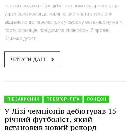
котрий прожив в Швеції багато років, підкреслив, що
українська команда повинна виступати з такою ж
відданістю до перемоги, як у своєму останньому матчі
проти ісландців, повідомляє Укрінформ. Я провів
близько десят...
ЧИТАТИ ДАЛІ
ПІВЗАХИСНИК
ПРЕМ'ЄР-ЛІГА
ЛОНДОН
У Лізі чемпіонів дебютував 15-
річний футболіст, який
встановив новий рекорд