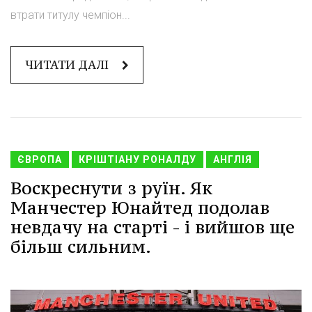
втрати титулу чемпіон...
ЧИТАТИ ДАЛІ
ЄВРОПА
КРІШТІАНУ РОНАЛДУ
АНГЛІЯ
Воскреснути з руїн. Як
Манчестер Юнайтед подолав
невдачу на старті - і вийшов ще
більш сильним.