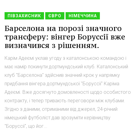
ПІВЗАХИСНИК
ЄВРО
НІМЕЧЧИНА
Барселона на порозі значного
трансферу: вінгер Боруссії вже
визначився з рішенням.
Карім Адеємі уклав угоду з каталонською командою і
має намір покинути дортмундський клуб. Каталонський
клуб "Барселона" здійснив значний крок у напрямку
придбання вінгера дортмундської "Боруссії" Каріма
Адеємі. Вже досягнуто домовленості щодо особистого
контракту, і тепер тривають переговори між клубами.
Згідно з даними, отриманими від джерел, 24-річний
німецький футболіст дав зрозуміти керівництву
"Боруссії", що йог...