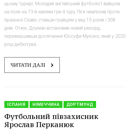
цьому турнірі. Молодий англійський футболіст вийшов
на поле на 73-й хвилині гри 4 туру Ліги чемпіонів проти
празької Славії, ставши гравцем у віці 15 років і 308
днів. Отже, Доуман встановив новий рекорд,
перевершивши досягнення Юссуфи Мукоко, який у 2020
році дебютува...
ЧИТАТИ ДАЛІ
ІСПАНІЯ
НІМЕЧЧИНА
ДОРТМУНД
Футбольний півзахисник
Ярослав Перканюк