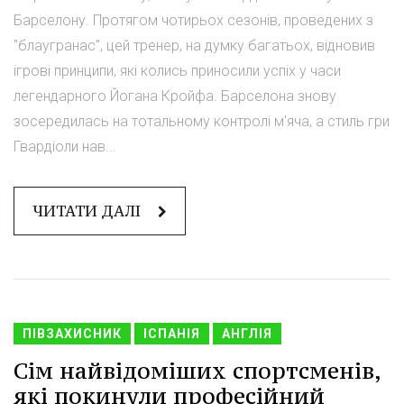
Барселону. Протягом чотирьох сезонів, проведених з
"блаугранас", цей тренер, на думку багатьох, відновив
ігрові принципи, які колись приносили успіх у часи
легендарного Йогана Кройфа. Барселона знову
зосередилась на тотальному контролі м'яча, а стиль гри
Гвардіоли нав...
ЧИТАТИ ДАЛІ
ПІВЗАХИСНИК
ІСПАНІЯ
АНГЛІЯ
Сім найвідоміших спортсменів,
які покинули професійний