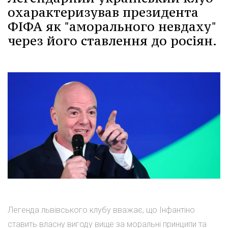
охарактеризував президента
ФІФА як "аморального невдаху"
через його ставлення до росіян.
Легенда львівського клубу вважає, що Інфантіно
ставить власну вигоду вище за моральні принципи та