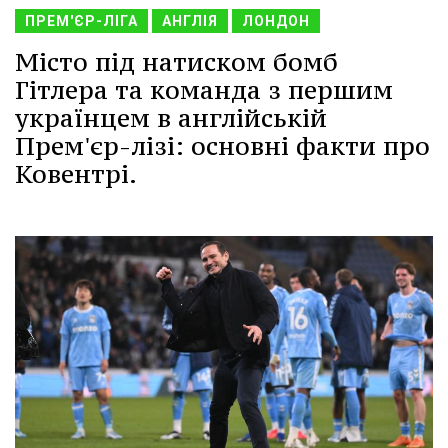
ПРЕМ'ЄР-ЛІГА
АНГЛІЯ
ЛОНДОН
Місто під натиском бомб
Гітлера та команда з першим
українцем в англійській
Прем'єр-лізі: основні факти про
Ковентрі.