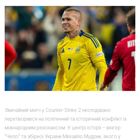
Звичайний матч у Counter-Strike 2 несподівано
перетворився на політичний та історичний конфлікт із
міжнародним резонансом. У центрі історії -- вінгер
"Челсі" та збірної України Михайло Мудрик, якого у