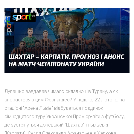
Лупашко завдавав чимало складнощів Турану, а як
впорається з цим Фернандес? У неділю, 22 лютого, на
стадіоні "Арена Львів" відбудеться поєдинок
сімнадцятого туру Української Прем'єр-ліги з футболу,
де зустрінуться донецький "Шахтар" і львівські
"Карпати". Суддя Олександр Афанасьєв з Харкова