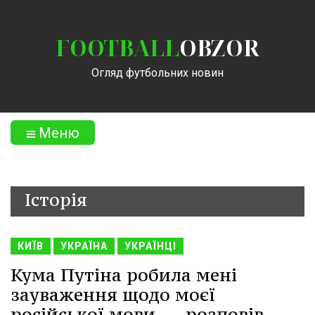
FOOTBALL
OBZOR
Огляд футбольних новин
Меню
Історія
КИЇВ
УКРАЇНА
УКРАЇНЦІ
Кума Путіна робила мені
зауваження щодо моєї
російської мови, -- розповів