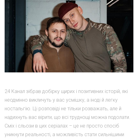
24 Канал зібрав добірку щирих і позитивних історій, які
неодмінно викличуть у вас усмішку, а іноді й легку
ностальгію. Ці розповіді не тільки розважать, але й
надихнуть вас вірити, що всі труднощі можна подолати.
Сміх і сльози в цих серіалах – це не просто спосіб
уникнути реальності, а можливість стати сильнішими