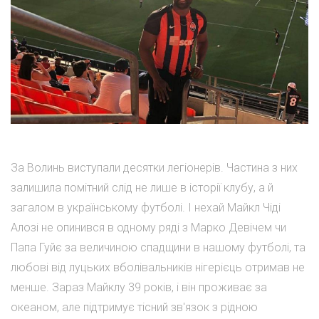
За Волинь виступали десятки легіонерів. Частина з них
залишила помітний слід не лише в історії клубу, а й
загалом в українському футболі. І нехай Майкл Чіді
Алозі не опинився в одному ряді з Марко Девічем чи
Папа Гуйє за величиною спадщини в нашому футболі, та
любові від луцьких вболівальників нігерієць отримав не
менше. Зараз Майклу 39 років, і він проживає за
океаном, але підтримує тісний зв'язок з рідною