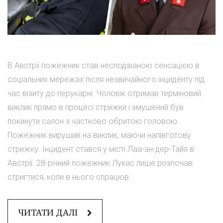
В Австрії пожежник став несподіваною сенсацією в
соціальних мережах після незвичайного інциденту під
час візиту до перукарні. Чоловік отримав терміновий
виклик прямо в процесі стрижки і змушений був
покинути салон з частково обритою головою.
Пожежник вирушив на виклик, маючи напівготову
стрижку. Інцидент стався у місті Лаа-ан-дер-Тайя в
Австрії. 28-річний пожежник Лукас лише розпочав
стригтися, коли в нього спрацюв...
ЧИТАТИ ДАЛІ