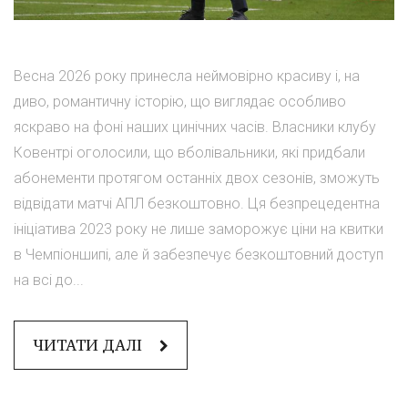
Весна 2026 року принесла неймовірно красиву і, на
диво, романтичну історію, що виглядає особливо
яскраво на фоні наших цинічних часів. Власники клубу
Ковентрі оголосили, що вболівальники, які придбали
абонементи протягом останніх двох сезонів, зможуть
відвідати матчі АПЛ безкоштовно. Ця безпрецедентна
ініціатива 2023 року не лише заморожує ціни на квитки
в Чемпіоншипі, але й забезпечує безкоштовний доступ
на всі до...
ЧИТАТИ ДАЛІ