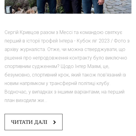
Сергій Кривцов разом з Мессі та командою святкує
перший в історії трофей Інтера - Кубок ліг 2023 / Фото з
архіву журналіста. Отже, чи можна стверджувати, що
рішення про непродовження контракту було виключно
спортивним судженням? Щодо Інтер Маямі, це,
безумовно, спортивний крок, який також пов'язаний із
новим напрямком у трансферній політиці клубу.
Водночас, у випадках з іншими варіантами, на перший
план виходили жи...
ЧИТАТИ ДАЛІ