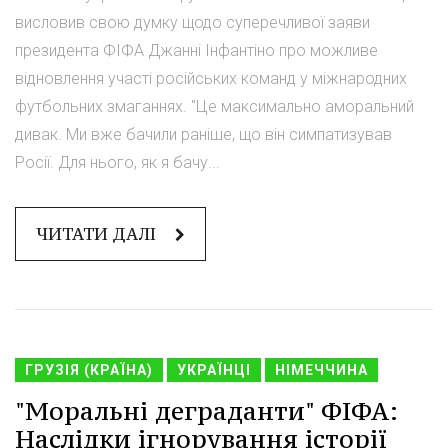
висловив свою думку щодо суперечливої заяви
президента ФІФА Джанні Інфантіно про можливе
відновлення участі російських команд у міжнародних
футбольних змаганнях. "Це максимально аморальний
дивак. Ми вже бачили раніше, що він симпатизував
Росії. Для нього, як я бачу...
ЧИТАТИ ДАЛІ
ГРУЗІЯ (КРАЇНА)
УКРАЇНЦІ
НІМЕЧЧИНА
"Моральні деграданти" ФІФА:
Наслідки ігнорування історії