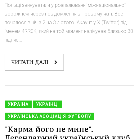
Польщі звинуватили у розпалюванні міжнаціональної
ворожнечі через повідомлення в ігровому чаті. Все
почалося в ніч з 2 на 3 лютого. Акаунт у X (Twitter) під
іменем 4RR0K, який на той момент налічував близько 30
підпис...
ЧИТАТИ ДАЛІ
УКРАЇНА
УКРАЇНЦІ
УКРАЇНСЬКА АСОЦІАЦІЯ ФУТБОЛУ
"Карма його не мине".
Легендарний український клуб