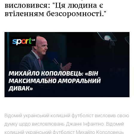
висловився: "Ця людина є
втіленням безсоромності."
Відомий український колишній футболіст висловив свою
думку щодо висловлювань Джанні Інфантіно. Відомий
колишній український футболіст Михайло Кополовець