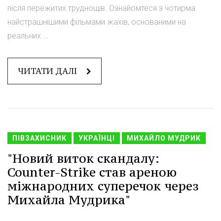
після пережитих труднощів. Ознайомтеся з чотирма
найстрашнішими фільмами жахів, основаними на
реальних ...
ЧИТАТИ ДАЛІ
ПІВЗАХИСНИК
УКРАЇНЦІ
МИХАЙЛО МУДРИК
"Новий виток скандалу:
Counter-Strike став ареною
міжнародних суперечок через
Михайла Мудрика"