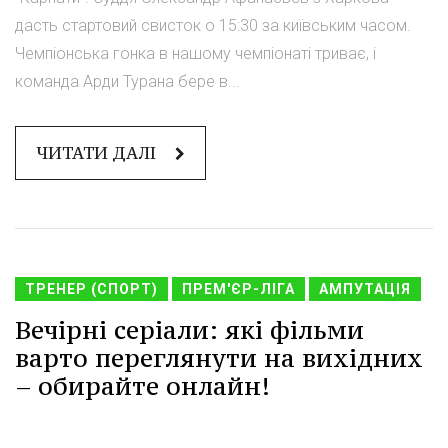
дасть стартовий свисток о 15:30 за київським часом.
Чемпіонська гонка в нашому чемпіонаті триває, і
команда Арди Турана бере в...
ЧИТАТИ ДАЛІ
ТРЕНЕР (СПОРТ)
ПРЕМ'ЄР-ЛІГА
АМПУТАЦІЯ
Вечірні серіали: які фільми
варто переглянути на вихідних
– обирайте онлайн!