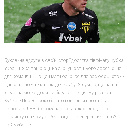
Буковина вдруге в своїй історії досягла півфіналу Кубка
України. Яка ваша оцінка значущості цього досягнення
для команди, і що цей матч означає для вас особисто? -
Однозначно - це історія для клубу. Я думаю, що наша
команда може досягти більшого в цьому розіграші
Кубка. - Перед грою багато говорили про статус
фаворита ЛНЗ. Як команда готувалася до цього
поєдинку і на чому робив акцент тренерський штаб?
Цей Кубок є ...