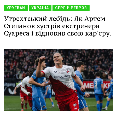
УРУГВАЙ
УКРАЇНА
СЕРГІЙ РЕБРОВ
Утрехтський лебідь: Як Артем
Степанов зустрів екстренера
Суареса і відновив свою кар'єру.