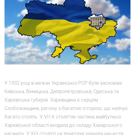
У 1932 році в межах Української РСР були засновані
Київська, Вінницька, Дніпропетровська, Одеська та
Харківська губернії. Харківщина є серцем
Слобожанщини, регіону з багатою історією, що налічує
багато століть. У VII-X століттях частина майбутньої
Харківської області входила до складу Хазарського
каганату. У XIII столітті ця територія зазнала нашестя