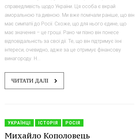
справедливість щодо України. Ця особа є вкрай
аморальною та дивною. Ми вже помічали раніше, що він
має симпатії до Росії. Схоже, що для нього єдине, що
має значення – це гроші. Рано чи пізно він понесе
відповідальність за свої дії. Те, що він підтримує їхні
інтереси, очевидно, адже за це отримує фінансову
винагороду. Н...
ЧИТАТИ ДАЛІ
УКРАЇНЦІ
ІСТОРІЯ
РОСІЯ
Михайло Кополовець