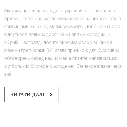
Рік тому прізвище молодого українського форварда
Артема Степанова могло позмагатися за цитованістю з
прізвищами Зінченка, Малиновського, Довбика - і це за
відсутності великих досягнень навіть у молодіжній
збірній. Насправді, досить скромна роль у збірних з
різними префіксами "U-" стала причиною для бурхливих
обговорень серед наших медіа-гігантів: найвідоміших
футбольних блогерів сьогодення. Степанов відзначився
зна...
ЧИТАТИ ДАЛІ