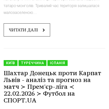
татаро-монголів. Тривалий час територія залишалася
малозаселеною....
ЧИТАТИ ДАЛІ
КИЇВ
ТУРЕЧЧИНА
ІСПАНІЯ
Шахтар Донецьк проти Карпат
Львів - аналіз та прогноз на
матч ≻ Прем'єр-ліга ≺
22.02.2026 ≻ Футбол на
СПОРТ.UA