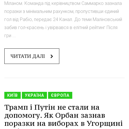
Міланом. Команда під керівництвом Саммарко зазнала
поразки з мінімальним рахунком, пропустивши єдиний
гол від Рабіо, передає 24 Канал. До теми Маліновський
забив гол-красень і увірвався в елітний рейтинг Після
гри ...
ЧИТАТИ ДАЛІ
КИЇВ
УКРАЇНА
ЄВРОПА
Трамп і Путін не стали на
допомогу. Як Орбан зазнав
поразки на виборах в Угорщині