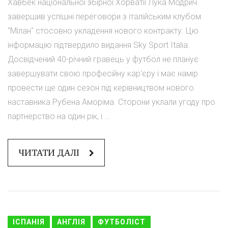
Хавбек національної збірної Хорватії Лука Модрич
завершив успішні переговори з італійським клубом
"Мілан" стосовно укладення нового контракту. Цю
інформацію підтвердило видання Sky Sport Italia.
Досвідчений 40-річний гравець у футбол не планує
завершувати свою професійну кар'єру і має намір
провести ще один сезон під керівництвом нового
наставника Рубена Аморіма. Сторони уклали угоду про
партнерство на один рік, і ...
ЧИТАТИ ДАЛІ
ІСПАНІЯ
АНГЛІЯ
ФУТБОЛІСТ