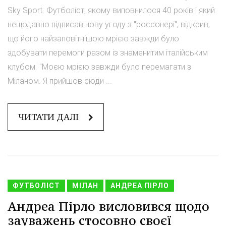
Sky Sport. Футболіст, якому виповнилося 40 років і який
нещодавно підписав нову угоду з "россонері", відкрив,
що його найзаповітнішою мрією завжди було
здобувати перемоги разом із знаменитим італійським
клубом. "Моєю мрією завжди було перемагати з
Міланом. Я прийшов сюди ...
ЧИТАТИ ДАЛІ
ФУТБОЛІСТ
МІЛАН
АНДРЕА ПІРЛО
Андреа Пірло висловився щодо
зауважень стосовно своєї