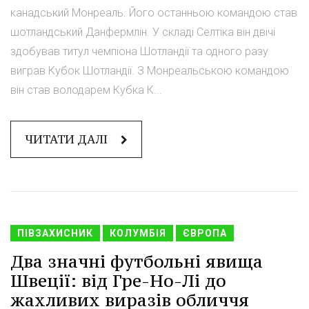
канадський Монреаль. Його останньою командою став
шотландський Данфермлін. У складі Селтіка він двічі
здобував титул чемпіона Шотландії та одного разу
виграв Кубок Шотландії. З Монреальською командою
він став володарем Кубка К...
ЧИТАТИ ДАЛІ
ПІВЗАХИСНИК
КОЛУМБІЯ
ЄВРОПА
Два значні футбольні явища
Швеції: від Гре-Но-Лі до
жахливих виразів обличчя