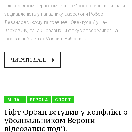
Олександром Серлотом. Раніше "россонері" проявляли
зацікавленість у нападнику Барселони Роберті
Левандовському та гравцеві Ювентуса Душані
Влаховичу, однак наразі їхній фокус зосередився на
форварді Атлетіко Мадрид. Вибір на к...
ЧИТАТИ ДАЛІ
МІЛАН
ВЕРОНА
СПОРТ
Гіфт Орбан вступив у конфлікт з
уболівальником Верони –
відеозапис події.