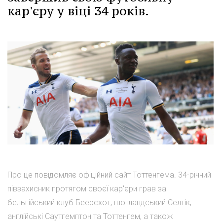
кар'єру у віці 34 років.
Про це повідомляє офіційний сайт Тоттенгема. 34-річний
півзахисник протягом своєї кар'єри грав за
бельгійський клуб Беерсхот, шотландський Селтік,
англійські Саутгемптон та Тоттенгем, а також