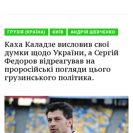
ГРУЗІЯ (КРАЇНА)
КИЇВ
АНДРІЙ ШЕВЧЕНКО
Каха Каладзе висловив свої
думки щодо України, а Сергій
Федоров відреагував на
проросійські погляди цього
грузинського політика.