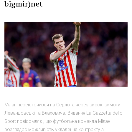
bigmir)net
Мілан переключився на Серлота через високі вимоги
Левандовські та Влаховича. Видання La Gazzetta dello
Sport повідомляє , що футбольна команда Мілан
розглядає можливість укладення контракту з