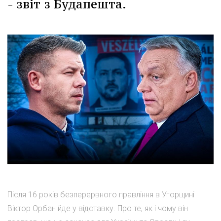
- звіт з Будапешта.
Після 16 років безперервного правління в Угорщині
Віктор Орбан йде у відставку. Про те, як і чому він