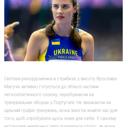
Світова рекордсменка в стрибках у висоту Ярослава
Магучіх активно готується до літньої частини
легкоатлетичного сезону, перебуваючи на
тренувальних зборах у Португалії. Не зважаючи на
щільний графік тренувань, вона змогла знайти час для
того, щоб спробувати щось нове для себе. У своєму
інстаграмі чемпіонка світу поділилася сторіс, як вона