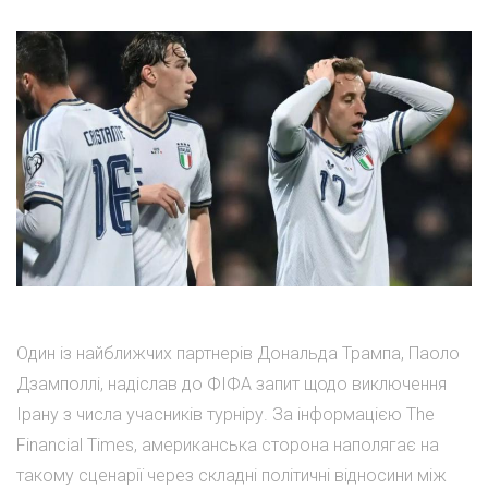
Один із найближчих партнерів Дональда Трампа, Паоло
Дзамполлі, надіслав до ФІФА запит щодо виключення
Ірану з числа учасників турніру. За інформацією The
Financial Times, американська сторона наполягає на
такому сценарії через складні політичні відносини між