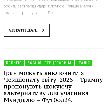
робить свої перші удари ключкою. Раніше Магучіх
ніколи не грала у гольф. Диві...
ЧИТАТИ ДАЛІ
БЕЛЬГІЯ
БОСНІЯ І ГЕРЦЕГОВИНА
ІТАЛІЯ
Іран можуть виключити з
Чемпіонату світу-2026 – Трампу
пропонують шокуючу
альтернативу для учасника
Мундіалю – Футбол24.