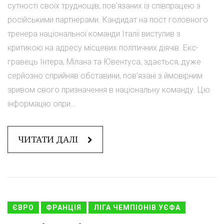
сутності своїх труднощів, пов'язаних із співпрацею з
російськими партнерами. Кандидат на пост головного
тренера національної команди Італії виступив з
критикою на адресу місцевих політичних діячів. Екс-
гравець Інтера, Мілана та Ювентуса, здається, дуже
серйозно сприйняв обставини, пов'язані з ймовірним
зривом свого призначення в національну команду. Цю
інформацію опри...
ЧИТАТИ ДАЛІ
ЄВРО
ФРАНЦІЯ
ЛІГА ЧЕМПІОНІВ УЄФА