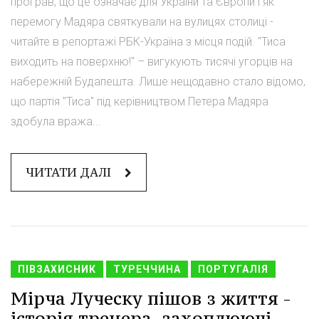
програв, що це означає для України та Європи і як
перемогу Мадяра святкували на вулицях столиці -
читайте в репортажі РБК-Україна з місця подій. "Тиса
виходить на поверхню!" – вигукують тисячі угорців на
набережній Будапешта. Лише нещодавно стало відомо,
що партія "Тиса" під керівництвом Петера Мадяра
здобула вража...
ЧИТАТИ ДАЛІ
ПІВЗАХИСНИК
ТУРЕЧЧИНА
ПОРТУГАЛІЯ
Мірча Луческу пішов з життя -
історія тренера, захоплюючі