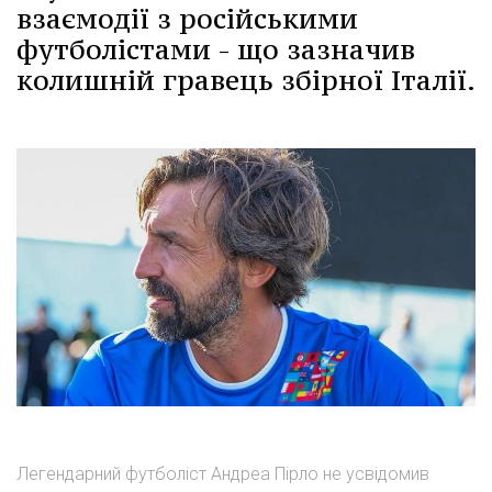
взаємодії з російськими
футболістами - що зазначив
колишній гравець збірної Італії.
Легендарний футболіст Андреа Пірло не усвідомив