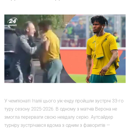
У чемпіонаті Італії цього уїк-енду пройшли зустрічі 33-го
туру сезону 2025-2026. В одному з матчів Верона не
змогла перервати свою невдалу серію. Аутсайдер
турніру зустрічався вдома з одним з фаворитів —