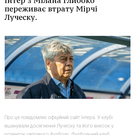
Інтер з Мілана глибоко
переживає втрату Мірчі
Луческу.
Про це повідомляє офіційний сайт Інтера. У клубі
вшанували досягнення Луческу та його внесок у
розвиток світового футболу. Футбольний клуб