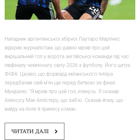
Нападник аргентинської збірної Лаутаро Мартінес
відкрив журналістам, що давно мріяв про цей
вирішальний гол у ворота англійської команди під час
півфіналу чемпіонату світу-2026 з футболу. Його цитує
ФІФА. Цікаво, що форвард міланського Інтера
передбачив свій м'яч ще перед битвою за фінал
Мундіалю. "Я мріяв про цей гол, клянусь. Я сказав
Алексісу Мак Аллістеру, що заб'ю. Сказав йому, що
вийду на поле й принесу коман...
ЧИТАТИ ДАЛІ