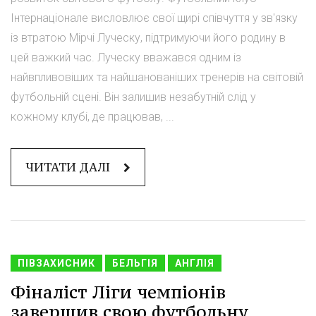
Інтернаціонале висловлює свої щирі співчуття у зв'язку
із втратою Мірчі Луческу, підтримуючи його родину в
цей важкий час. Луческу вважався одним із
найвпливовіших та найшанованіших тренерів на світовій
футбольній сцені. Він залишив незабутній слід у
кожному клубі, де працював, ...
ЧИТАТИ ДАЛІ
ПІВЗАХИСНИК
БЕЛЬГІЯ
АНГЛІЯ
Фіналіст Ліги чемпіонів
завершив свою футбольну