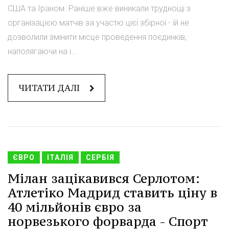
США та Іраном. Раніше вже виникали труднощі з
організацією матчів за участю цієї збірної - їй не
дозволили змінити місце проведення поєдинків,
наполягаючи на і...
ЧИТАТИ ДАЛІ
ЄВРО
ІТАЛІЯ
СЕРБІЯ
Мілан зацікавився Серлотом:
Атлетіко Мадрид ставить ціну в
40 мільйонів євро за
норвезького форварда - Спорт