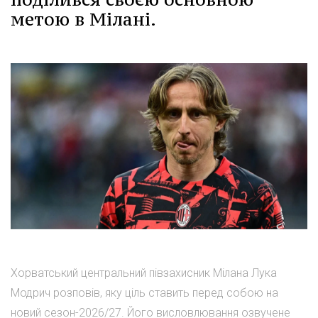
метою в Мілані.
Хорватський центральний півзахисник Мілана Лука
Модрич розповів, яку ціль ставить перед собою на
новий сезон-2026/27. Його висловлювання озвучене