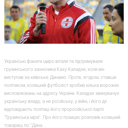
Українські фанати щиро вітали та підтримували
грузинського захисника Каху Каладзе, коли він
виступав за київське Динамо. Проте, згодом, ставши
політиком, колишній футболіст зробив кілька ворожих
висловлювань на адресу України. Каладзе звинувачує
українську владу, а не російську, у війні, і його дії
відповідають політиці його проросійської партії
"Грузинська мрія". Про його позицію розповів колишній
товариш по "Дина...