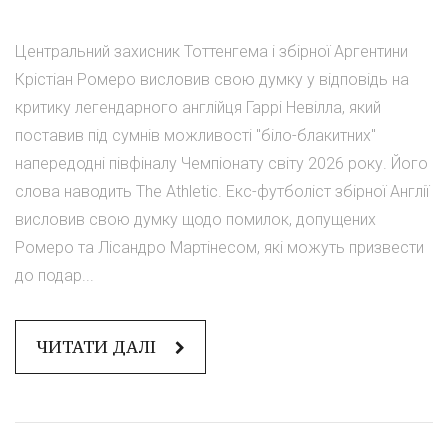
Центральний захисник Тоттенгема і збірної Аргентини
Крістіан Ромеро висловив свою думку у відповідь на
критику легендарного англійця Гаррі Невілла, який
поставив під сумнів можливості "біло-блакитних"
напередодні півфіналу Чемпіонату світу 2026 року. Його
слова наводить The Athletic. Екс-футболіст збірної Англії
висловив свою думку щодо помилок, допущених
Ромеро та Лісандро Мартінесом, які можуть призвести
до подар...
ЧИТАТИ ДАЛІ