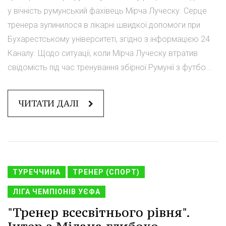
у вічність румунський фахівець Мірча Луческу. Серце
тренера зупинилося в лікарні швидкої допомоги при
Бухарестському університеті, згідно з інформацією 24
Каналу. Щодо ситуації, коли Мірча Луческу втратив
свідомість під час тренування збірної Румунії з футбо...
ЧИТАТИ ДАЛІ
ТУРЕЧЧИНА
ТРЕНЕР (СПОРТ)
ЛІГА ЧЕМПІОНІВ УЄФА
"Тренер всесвітнього рівня".