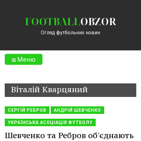
FOOTBALL
OBZOR
Огляд футбольних новин
Меню
Віталій Кварцяний
СЕРГІЙ РЕБРОВ
АНДРІЙ ШЕВЧЕНКО
УКРАЇНСЬКА АСОЦІАЦІЯ ФУТБОЛУ
Шевченко та Ребров об'єднають