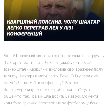
Віталій Кварцяний висловив свої враження після тріумфу
Шахтаря в матчі проти Леха. Відомий український
тренер Віталій Кварцяний висловив свої враження після
тріумфу Шахтаря в матчі проти Леха. (3:1) у першому
матчі 1/8 фіналу Ліги конференцій. Віталію
Володимировичу, як вам сподобалася гра? Ну, в
общем-то, так. Гра вийшла досить цікавою. Моменти,
коли було приємно спостерігати за футболом, дійсно