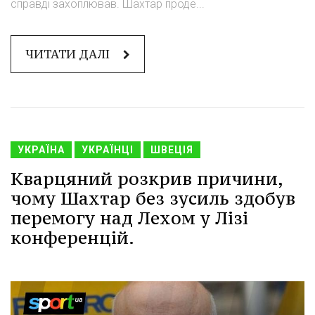
справді захоплював. Шахтар проде...
ЧИТАТИ ДАЛІ
УКРАЇНА
УКРАЇНЦІ
ШВЕЦІЯ
Кварцяний розкрив причини,
чому Шахтар без зусиль здобув
перемогу над Лехом у Лізі
конференцій.