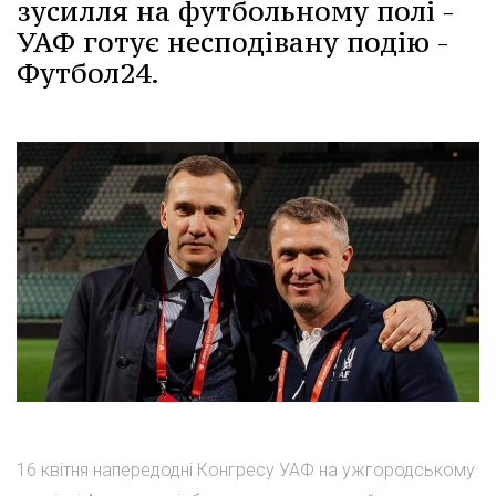
зусилля на футбольному полі -
УАФ готує несподівану подію -
Футбол24.
16 квітня напередодні Конгресу УАФ на ужгородському