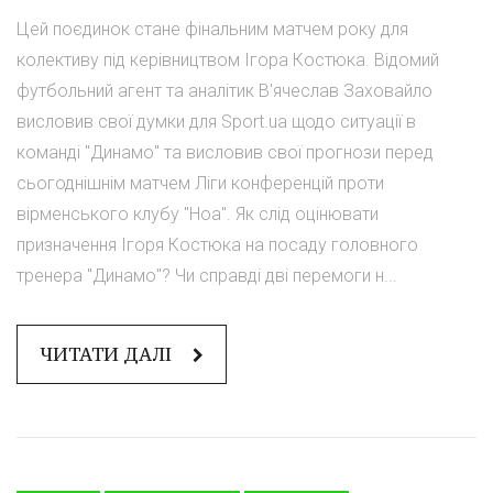
Цей поєдинок стане фінальним матчем року для
колективу під керівництвом Ігора Костюка. Відомий
футбольний агент та аналітик В'ячеслав Заховайло
висловив свої думки для Sport.ua щодо ситуації в
команді "Динамо" та висловив свої прогнози перед
сьогоднішнім матчем Ліги конференцій проти
вірменського клубу "Ноа". Як слід оцінювати
призначення Ігоря Костюка на посаду головного
тренера "Динамо"? Чи справді дві перемоги н...
ЧИТАТИ ДАЛІ