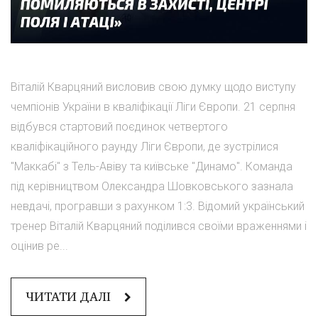
Віталій Кварцяний висловив свою думку щодо виступу
чемпіонів України в кваліфікації Ліги Європи. 21 серпня
відбувся стартовий поєдинок четвертого
кваліфікаційного раунду Ліги Європи, де зустрілися
"Маккабі" з Тель-Авіву та київське "Динамо". Команда
під керівництвом Олександра Шовковського зазнала
невдачі, програвши з рахунком 1:3. Відомий український
тренер Віталій Кварцяний поділився своїми враженнями і
оцінив ре...
ЧИТАТИ ДАЛІ