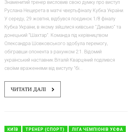
Знаменитий тренер висловив свою думку про виступ
Руслана Нещерета в матчі чвертьфіналу Кубка України.
У середу, 29 жовтня, відбувся поєдинок 1/8 фіналу
Кубка України, в якому зійшлися київське "Динамо" та
донецький "Шахтар". Команда під керівництвом
Олександра Шовковського здобула перемогу,
обігравши опонента з рахунком 2:1. Відомий
український наставник Віталій Кварцяний поділився
своїми враженнями від виступу "бі...
ЧИТАТИ ДАЛІ
КИЇВ
ТРЕНЕР (СПОРТ)
ЛІГА ЧЕМПІОНІВ УЄФА