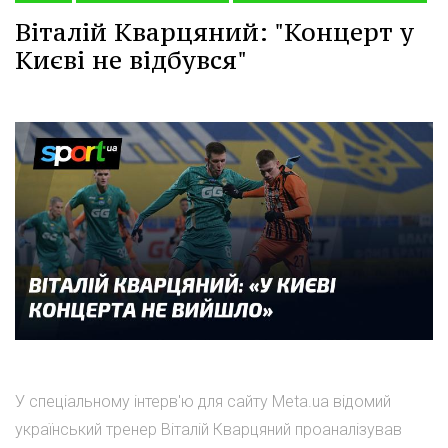
Віталій Кварцяний: "Концерт у
Києві не відбувся"
У спеціальному інтерв'ю для сайту Meta.ua відомий
український тренер Віталій Кварцяний проаналізував