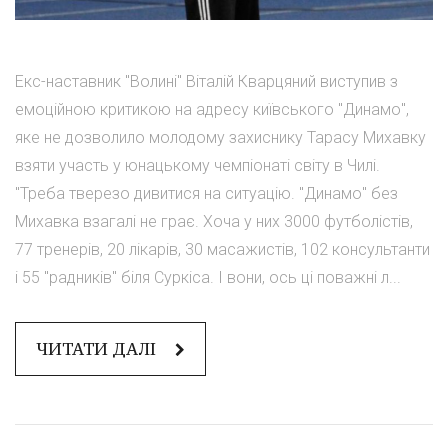
Екс-наставник "Волині" Віталій Кварцяний виступив з
емоційною критикою на адресу київського "Динамо",
яке не дозволило молодому захиснику Тарасу Михавку
взяти участь у юнацькому чемпіонаті світу в Чилі.
"Треба тверезо дивитися на ситуацію. "Динамо" без
Михавка взагалі не грає. Хоча у них 3000 футболістів,
77 тренерів, 20 лікарів, 30 масажистів, 102 консультанти
і 55 "радників" біля Суркіса. І вони, ось ці поважні л...
ЧИТАТИ ДАЛІ