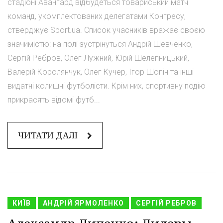
стадіоні Авангард відбудеться товариський матч
команд, укомплектованих делегатами Конгресу,
стверджує Sport.ua. Список учасників вражає своєю
значимістю: на полі зустрінуться Андрій Шевченко,
Сергій Ребров, Олег Лужний, Юрій Шелепницький,
Валерій Королянчук, Олег Кучер, Ігор Шопін та інші
видатні колишні футболісти. Крім них, спортивну подію
прикрасять відомі футб...
ЧИТАТИ ДАЛІ
КИЇВ
АНДРІЙ ЯРМОЛЕНКО
СЕРГІЙ РЕБРОВ