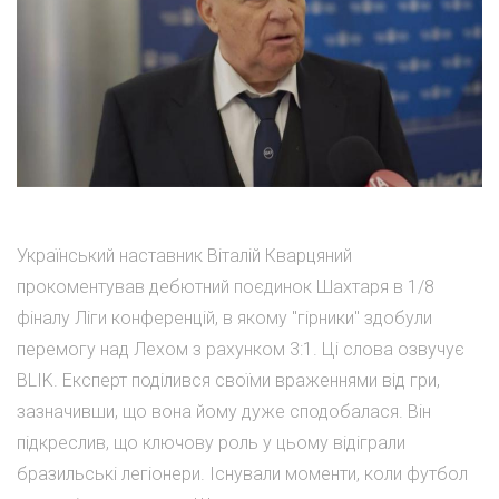
Український наставник Віталій Кварцяний
прокоментував дебютний поєдинок Шахтаря в 1/8
фіналу Ліги конференцій, в якому "гірники" здобули
перемогу над Лехом з рахунком 3:1. Ці слова озвучує
BLIK. Експерт поділився своїми враженнями від гри,
зазначивши, що вона йому дуже сподобалася. Він
підкреслив, що ключову роль у цьому відіграли
бразильські легіонери. Існували моменти, коли футбол