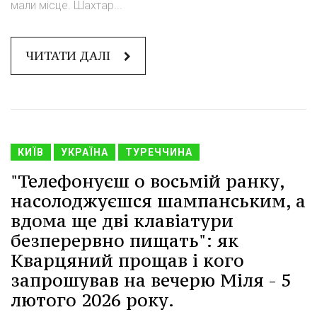
мали місце. Шахтар...
ЧИТАТИ ДАЛІ
КИЇВ
УКРАЇНА
ТУРЕЧЧИНА
"Телефонуєш о восьмій ранку,
насолоджуєшся шампанським, а
вдома ще дві клавіатури
безперервно пищать": як
Кварцяний прощав і кого
запрошував на вечерю Міля - 5
лютого 2026 року.