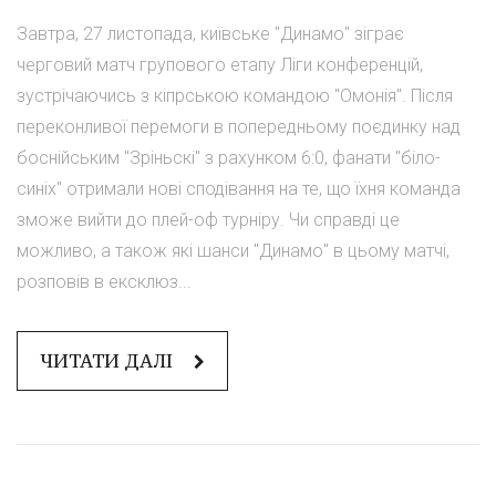
Завтра, 27 листопада, київське "Динамо" зіграє
черговий матч групового етапу Ліги конференцій,
зустрічаючись з кіпрською командою "Омонія". Після
переконливої перемоги в попередньому поєдинку над
боснійським "Зріньскі" з рахунком 6:0, фанати "біло-
синіх" отримали нові сподівання на те, що їхня команда
зможе вийти до плей-оф турніру. Чи справді це
можливо, а також які шанси "Динамо" в цьому матчі,
розповів в ексклюз...
ЧИТАТИ ДАЛІ