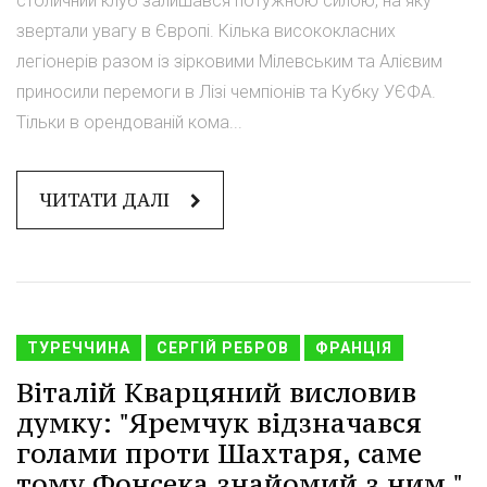
столичний клуб залишався потужною силою, на яку
звертали увагу в Європі. Кілька висококласних
легіонерів разом із зірковими Мілевським та Алієвим
приносили перемоги в Лізі чемпіонів та Кубку УЄФА.
Тільки в орендованій кома...
ЧИТАТИ ДАЛІ
ТУРЕЧЧИНА
СЕРГІЙ РЕБРОВ
ФРАНЦІЯ
Віталій Кварцяний висловив
думку: "Яремчук відзначався
голами проти Шахтаря, саме
тому Фонсека знайомий з ним."