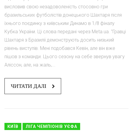
висловив свою незадоволеність стосовно гри
бразильських футболістів донецького Шахтаря після
їхнього поєдинку з київським Динамо в 1/8 фіналу
Кубка України. Ці слова передані через Meta.ua. "Гравці
Шахтаря з Бразилії демонструють досить низький
рівень виступів. Мені подобався Кевін, але він вже
пішов з команди. Цього сезону на себе звернув увагу
Аліссон, але, на жаль,...
ЧИТАТИ ДАЛІ
КИЇВ
ЛІГА ЧЕМПІОНІВ УЄФА