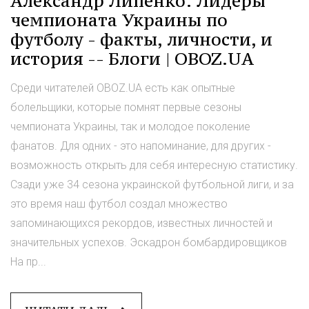
Александр Липенко: Лидеры
чемпионата Украины по
футболу - факты, личности, и
история -- Блоги | OBOZ.UA
Среди читателей OBOZ.UA есть как опытные
болельщики, которые помнят первые сезоны
чемпионата Украины, так и молодое поколение
фанатов. Для одних - это напоминание, для других -
возможность открыть для себя интересную статистику.
Сзади уже 34 сезона украинской футбольной лиги, и за
это время наш футбол создал множество
запоминающихся рекордов, известных личностей и
значительных успехов. Эскадрон бомбардировщиков
На пр...