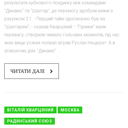
результати кубкового поєдинку між командами
"Динамо" та "Шахтар", де перемогу здобули кияни з
рахунком 2:1. - Перший тайм однозначно був за
"Шахтарем", - сказав Кварцяний. - "Гірники" мали
перевагу, створили чимало гольових моментів, під час
яких вище усяких похвал зіграв Руслан Нещерет. А в
атакуючих діях "Динамо" ...
ЧИТАТИ ДАЛІ
ВІТАЛІЙ КВАРЦЯНИЙ
МОСКВА
РАДЯНСЬКИЙ СОЮЗ