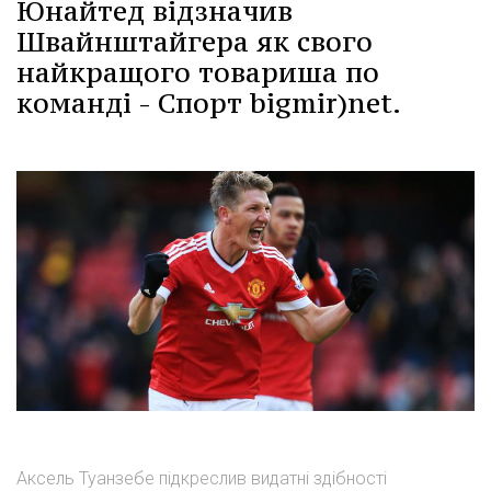
Юнайтед відзначив
Швайнштайгера як свого
найкращого товариша по
команді - Спорт bigmir)net.
Аксель Туанзебе підкреслив видатні здібності