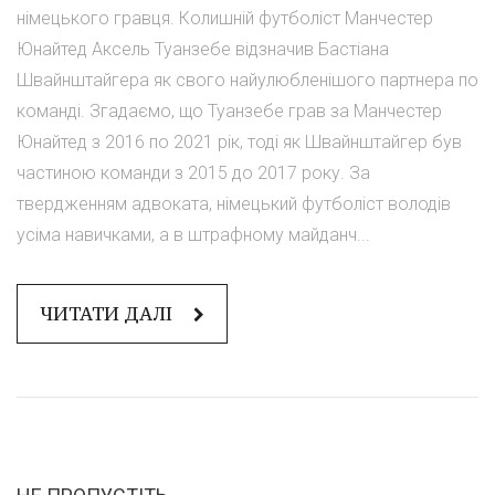
німецького гравця. Колишній футболіст Манчестер
Юнайтед Аксель Туанзебе відзначив Бастіана
Швайнштайгера як свого найулюбленішого партнера по
команді. Згадаємо, що Туанзебе грав за Манчестер
Юнайтед з 2016 по 2021 рік, тоді як Швайнштайгер був
частиною команди з 2015 до 2017 року. За
твердженням адвоката, німецький футболіст володів
усіма навичками, а в штрафному майданч...
ЧИТАТИ ДАЛІ