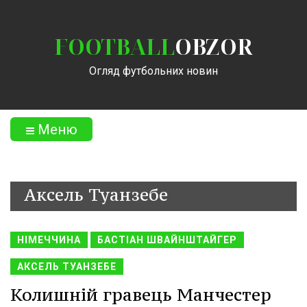
FOOTBALL
OBZOR
Огляд футбольних новин
Меню
Аксель Туанзебе
НІМЕЧЧИНА
БАСТІАН ШВАЙНШТАЙГЕР
АКСЕЛЬ ТУАНЗЕБЕ
Колишній гравець Манчестер