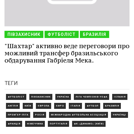
ПІВЗАХИСНИК
ФУТБОЛІСТ
БРАЗИЛІЯ
"Шахтар" активно веде переговори про
можливий трансфер бразильського
обдарування Габріеля Мека.
ТЕГИ
ФУТБОЛІСТ
ПІВЗАХИСНИК
УКРАЇНА
ЛІГА ЧЕМПІОНІВ УЄФА
ІСПАНІЯ
АНГЛІЯ
КИЇВ
ЄВРОПА
ЄВРО
ІТАЛІЯ
ФУТБОЛ
БРАЗИЛІЯ
ПРЕМ'ЄР-ЛІГА
РОСІЯ
МІЖНАРОДНА ФУТБОЛЬНА АСОЦІАЦІЯ
УКРАЇНЦІ
ФРАНЦІЯ
НІМЕЧЧИНА
ПОРТУГАЛІЯ
ФК «ДИНАМО» (КИЇВ)