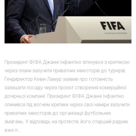
Президент ФІФА Джанні Інфантіно зіткнувся з критикою
через плани залучити приватних інвесторів до турнірів.
Гендиректор Кевін Ламур заявив про готовність
залишити посаду через проєкт створення комерційної
дочірньої компанії. Президент ФІФА Джанні Інфантіно
опинився під вогнем критики через свої наміри залучити
приватних інвесторів до організації футбольних
змагань. У відповідь на протести, його старший радник
вже п...