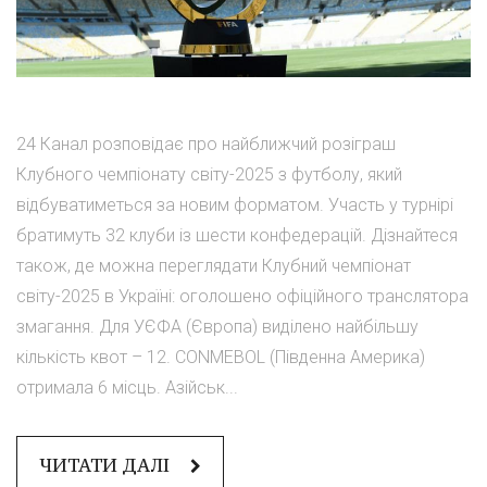
24 Канал розповідає про найближчий розіграш
Клубного чемпіонату світу-2025 з футболу, який
відбуватиметься за новим форматом. Участь у турнірі
братимуть 32 клуби із шести конфедерацій. Дізнайтеся
також, де можна переглядати Клубний чемпіонат
світу-2025 в Україні: оголошено офіційного транслятора
змагання. Для УЄФА (Європа) виділено найбільшу
кількість квот – 12. CONMEBOL (Південна Америка)
отримала 6 місць. Азійськ...
ЧИТАТИ ДАЛІ