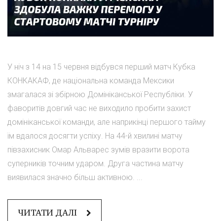
У ніч з 14 на 15 червня відбувся перший матч Кубка
КОНКАКАФ, де національна команда Мексики
змагалася зі збірною Домініканської Республіки. У
фаворитів довгий час не виходило пробити захист
домініканської команди, але наприкінці першого тайму
їм вдалося досягти успіху. На 44-й хвилині матчу
півзахисник Омар Альварес зумів вразити ворота
суперників точним ударом. Друга частина матчу
виявилася значно більш активною. ...
ЧИТАТИ ДАЛІ