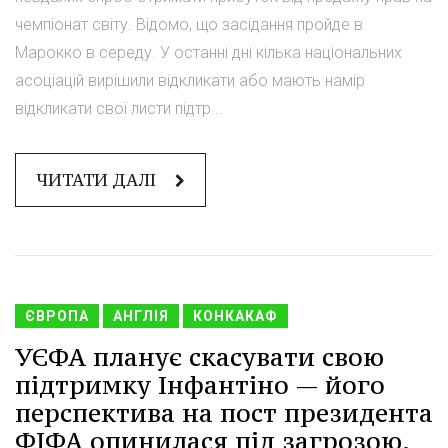
чемпіонат світу. Відомо, що засідання пройде в
Марокко в середу. У останні дні кілька національних
асоціацій вирішили відкликати або мають намір
відкликати свої листи підтр...
ЧИТАТИ ДАЛІ
ЄВРОПА
АНГЛІЯ
КОНКАКАФ
УЄФА планує скасувати свою
підтримку Інфантіно — його
перспектива на пост президента
ФІФА опинилася під загрозою.