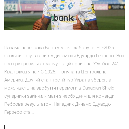
Панама переграла Беліз у матчі відбору на ЧС-2026
завдяки голу та асисту динамівця Едуардо Герреро. Звіт
про гру і результат матчу - в цій новині на "Футбол 24".
Кваліфікація на ЧС-2026. Північна та Центральна
Америка. Другий етап, третій тур Україна зберегла
можливість на здобуття перемоги в Canadian Shield -
суперники закінчили матч з необхідним для команди
Реброва результатом. Нападник Динамо Едуардо
Герреро ста...