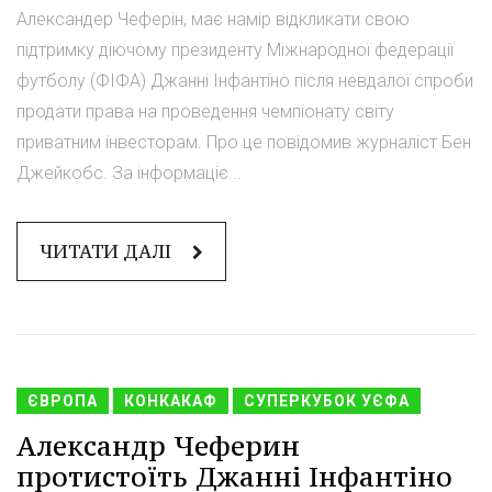
Александер Чеферін, має намір відкликати свою
підтримку діючому президенту Міжнародної федерації
футболу (ФІФА) Джанні Інфантіно після невдалої спроби
продати права на проведення чемпіонату світу
приватним інвесторам. Про це повідомив журналіст Бен
Джейкобс. За інформаціє...
ЧИТАТИ ДАЛІ
ЄВРОПА
КОНКАКАФ
СУПЕРКУБОК УЄФА
Александр Чеферин
протистоїть Джанні Інфантіно