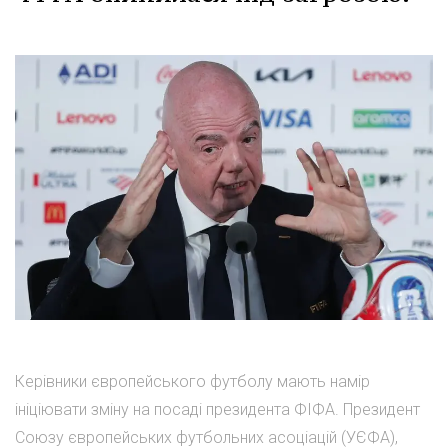
Керівники європейського футболу мають намір
ініціювати зміну на посаді президента ФІФА. Президент
Союзу європейських футбольних асоціацій (УЄФА),