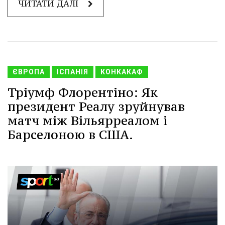
ЧИТАТИ ДАЛІ
ЄВРОПА
ІСПАНІЯ
КОНКАКАФ
Тріумф Флорентіно: Як
президент Реалу зруйнував
матч між Вільярреалом і
Барселоною в США.