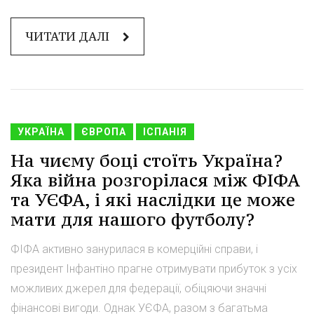
ЧИТАТИ ДАЛІ
УКРАЇНА
ЄВРОПА
ІСПАНІЯ
На чиєму боці стоїть Україна?
Яка війна розгорілася між ФІФА
та УЄФА, і які наслідки це може
мати для нашого футболу?
ФІФА активно занурилася в комерційні справи, і
президент Інфантіно прагне отримувати прибуток з усіх
можливих джерел для федерації, обіцяючи значні
фінансові вигоди. Однак УЄФА, разом з багатьма