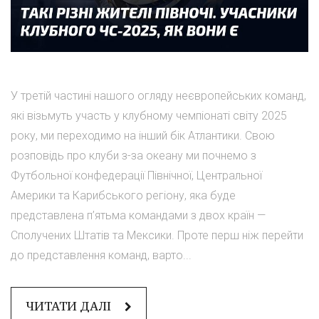
У третій частині нашого огляду неєвропейських команд,
які візьмуть участь у клубному чемпіонаті світу 2025
року, ми переходимо на інший бік Атлантики. Свою
розповідь про клуби з-за океану ми почнемо з
Футбольної конфедерації Північної, Центральної
Америки та Карибського регіону, яка буде
представлена п’ятьма командами з двох країн —
Сполучених Штатів та Мексики. Проте перш ніж перейти
до представлення команд, варто...
ЧИТАТИ ДАЛІ