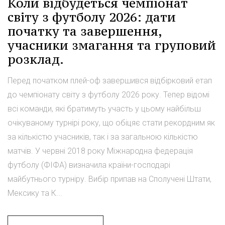
Коли відбудеться чемпіонат
світу з футболу 2026: дати
початку та завершення,
учасники змагання та груповий
розклад.
Перед початком плей-оф завершився відбірковий етап
до чемпіонату світу з футболу 2026 року. Тепер відомі
всі команди, які братимуть участь у цьому найбільш
очікуваному турнірі року, що обіцяє стати рекордним як
за кількістю учасників, так і за загальною кількістю
матчів. У червні 2018 року Міжнародна федерація
футболу (ФІФА) визначила країни-господарі
майбутнього турніру. Вибір припав на Сполучені Штати,
Мексику та К...