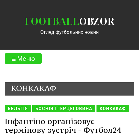
FOOTBALL
OBZOR
Огляд футбольних новин
Меню
КОНКАКАФ
БЕЛЬГІЯ
БОСНІЯ І ГЕРЦЕГОВИНА
КОНКАКАФ
Інфантіно організовує
термінову зустріч - Футбол24