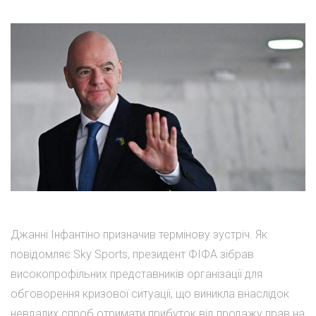
Джанні Інфантіно призначив термінову зустріч. Як
повідомляє Sky Sports, президент ФІФА зібрав
високопрофільних представників організації для
обговорення кризової ситуації, що виникла внаслідок
невдалих спроб отримати прибуток від продажу прав на