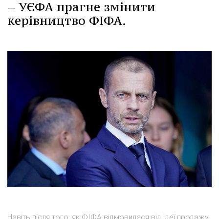
– УЄФА прагне змінити
керівництво ФІФА.
Навіть після того, як ФІФА відмовилася від ідеї продажу