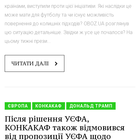
країнами, виступили проти цієї ініціативи. Які наслідки це
може мати для футболу та чи існує можливість
повернення до колишніх підходів? OBOZ.UA розглянув
цю ситуацію детальніше. Звідки ж усе це почалося? На
цьому тижні прези...
ЧИТАТИ ДАЛІ
ЄВРОПА
КОНКАКАФ
ДОНАЛЬД ТРАМП
Після рішення УЄФА,
КОНКАКАФ також відмовився
від пропозиції УЄФА щодо