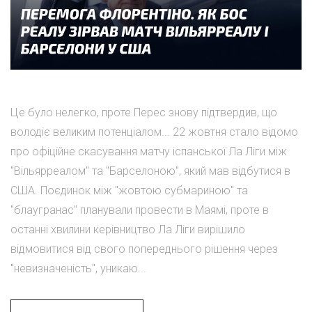
Це було нелегко, проте Перес знову підтвердив, що
володіє великим потенціалом... 22 жовтня стало відомо
про офіційне скасування матчу іспанської Ла Ліги між
"Вільярреалом" та "Барселоною", який мав відбутися в
США. Поєдинок між "жовтою субмариною" та
"блаугранас" планували провести в Маямі, проте в
останні хвилини керівництво Ла Ліги вирішило
відмовитися від свого попереднього рішення через
"невизначеність", уникаю...