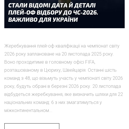
Жеребкування плей-оф кваліфікації на чемпіонат світу
2026 року заплановане на 20 листопада 2025 року.
Воно проходитиме в головному офісі FIFA,
розташованому в Цюриху, Швейцарія. Останні шість
команд з 48, що візьмуть участь у чемпіонаті світу 2026
року, будуть обрані в березні 2026 року. 20 листопада
відбудеться жеребкування, яке визначить шляхи для 22
національних команд: 6 з них змагатимуться у
міжконтинентальном...