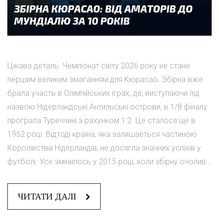
Цікава деталь. Чемпіонат світу 2026 року не стане
першим великим змаганням для Кюрасао. Збірна вже
брала участь в Олімпійських іграх, де, виступаючи під
назвою Нідерландські Антильські острови, в 1/8 фіналу
програла Туреччині з рахунком 1:2. Це сталося ще в
1952 році. Відтоді країна, яка залишається частиною
Королівства Нідерландів, не досягла значних успіхів у
футболі. Усе змінилось у 2015 році, коли збірну очолив...
ЧИТАТИ ДАЛІ