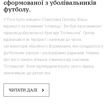
сформованої з уболівальників
футболу.
У Росії було знищено Станіслава Орлова, більш
відомого за позивним "Іспанець". Він був засновником і
лідером добровольчої бригади "Еспаньола". Орлов
відзначався як терорист і належав до числа
організаторів збройного формування, яке складалося з
футбольних ультрас і ультраправих радикалів. Новина
про його смерть вперше з'явилася від учасників
"Еспаньоли". Вони підтвердили втрату свого лідера,
зазначивши, що деталі тра...
ЧИТАТИ ДАЛІ