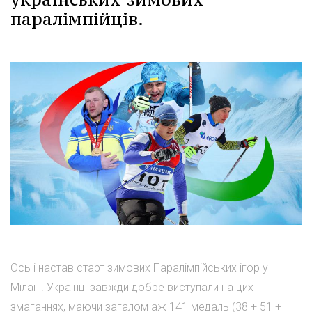
паралімпійців.
Ось і настав старт зимових Паралімпійських ігор у
Мілані. Українці завжди добре виступали на цих
змаганнях, маючи загалом аж 141 медаль (38 + 51 +