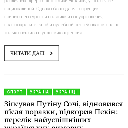
различных сферах экономики Украины, угрожая ее
национальной. Однако благодаря коррупции
наивысшего уровня политики и госуправления,
правоохранительной и судебной ветвей власти она не
только выжила в условиях агрессии...
ЧИТАТИ ДАЛІ
СПОРТ
УКРАЇНА
УКРАЇНЦІ
Зіпсував Путіну Сочі, відновився
після поразки, підкорив Пекін:
перелік найуспішніших
українських зимових