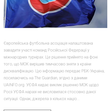
Європейська футбольна асоціація налаштована
завадити участі команд Російської Федерації у
міжнародних турнірах. Це рішення прийнято на фоні
того, що МОК вирішив тимчасово зняти з країни
дискваліфікацію. Цю інформацію передає РБК-Україна,
посилаючись на The Guardian, згідно з даними
UAINFO.org. УЄФА кидає виклик рішенню МОК щодо
Росії УЄФА наразі не висловилася стосовно даної
ситуації. Однак, джерела з кількох націо...