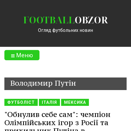
FOOTBALL
OBZOR
Огляд футбольних новин
Меню
Володимир Путін
ФУТБОЛІСТ
ІТАЛІЯ
МЕКСИКА
"Обнулив себе сам": чемпіон
Олімпійських ігор з Росії та
прихильник Путіна в