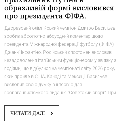
образливій формі висловився
про президента ФІФА.
Дворазовий олімпійський чемпіон Дмитро Васильєв
зробив абсолютно абсурдний коментар щодо
президента Міжнародної федерації футболу (ФІФА)
Джанні Інфантіно. Російський спортсмен висловив
незадоволення італійським функціонером у зв'язку з
подіями, що відбулися на чемпіонаті світу 2026 року,
який пройде в США, Канаді та Мексиці. Васильєв
висловив свою думку в інтерв'ю для
пропагандистського видання "Советский спорт". При...
ЧИТАТИ ДАЛІ