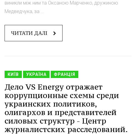
виникли між ним та Оксаною Марченко, дружиною
Медведчука, за ...
ЧИТАТИ ДАЛІ
КИЇВ
УКРАЇНА
ФРАНЦІЯ
Дело VS Energy отражает
коррупционные схемы среди
украинских политиков,
олигархов и представителей
силовых структур - Центр
журналистских расследований.