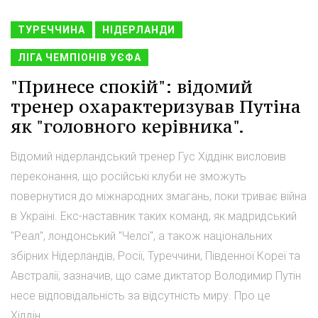
ТУРЕЧЧИНА
НІДЕРЛАНДИ
ЛІГА ЧЕМПІОНІВ УЄФА
"Принесе спокій": відомий
тренер охарактеризував Путіна
як "головного керівника".
Відомий нідерландський тренер Гус Хіддінк висловив
переконання, що російські клуби не зможуть
повернутися до міжнародних змагань, поки триває війна
в Україні. Екс-наставник таких команд, як мадридський
"Реал", лондонський "Челсі", а також національних
збірних Нідерландів, Росії, Туреччини, Південної Кореї та
Австралії, зазначив, що саме диктатор Володимир Путін
несе відповідальність за відсутність миру. Про це
Хіддін...