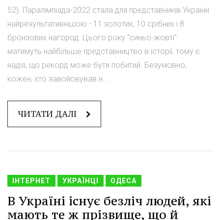
52). Паралімпіада-2022 стала для представників України
найрезультативнішою - 11 золотих, 10 срібних і 8
бронзових нагород. Цього року "синьо-жовті"
матимуть найбільше представництво в історії, тому є
надія, що рекорд може бути побитий. Безумовно,
кожен, хто завойовував н...
ЧИТАТИ ДАЛІ
ІНТЕРНЕТ
УКРАЇНЦІ
ОДЕСА
В Україні існує безліч людей, які
мають те ж прізвище, що й