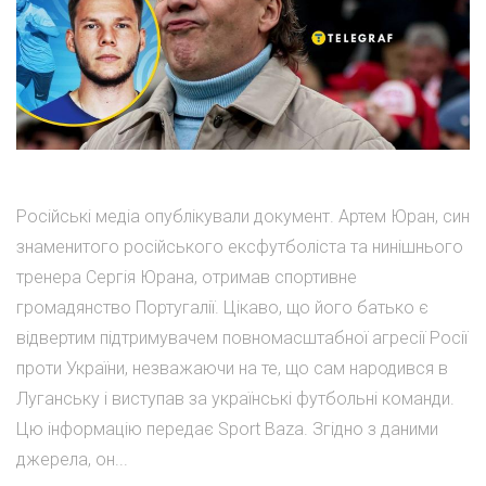
Російські медіа опублікували документ. Артем Юран, син
знаменитого російського ексфутболіста та нинішнього
тренера Сергія Юрана, отримав спортивне
громадянство Португалії. Цікаво, що його батько є
відвертим підтримувачем повномасштабної агресії Росії
проти України, незважаючи на те, що сам народився в
Луганську і виступав за українські футбольні команди.
Цю інформацію передає Sport Baza. Згідно з даними
джерела, он...