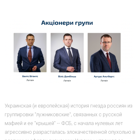
Украинская (и европейская) история гнезда россиян из
группировки "лужниковские", связанных с русской
мафией и ее "крышей" -- ФСБ, с начала нулевых лет
агрессивно разрасталась злокачественной опухолью в