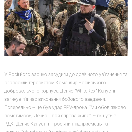
У Росії його заочно засудили до довічного ув'язнення та
оголосили терористом Командир Російського
добровольчого корпуса Денис "WhiteRex" Капустін
загинув під час виконання бойового завдання.
Попередньо -- це був удар FPV-дрона. "Ми обов'язково
помстимось, Денис. Твоя справа живе", -- пишуть в
РДК. Денис Капустін -- росіянин, підприємець та