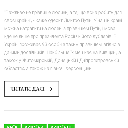
"Важливо не прізвище людини, а те, що вона робить для
своєї країни", - каже одесит Дмитро Путін. У нашій країні
можна натрапити на людей із прізвищем Путін, і мова
йде не лише про президента Росії чи його дублерів. В
Україні проживає 93 особи з таким прізвищем, згідно з
даними дослідників. Найбільше їх мешкає на Київщині, а
також у Житомирській, Донецькій і Дніпропетровській
областях, а також на півночі Херсонщини....
ЧИТАТИ ДАЛІ
КИЇВ
УКРАЇНА
УКРАЇНЦІ