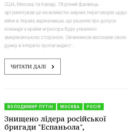
США, Мексиці та Канаді. 78-річний фахівець
аргументував це можливістю мирних переговорів щодо
війни в Україні, відзначивши, що рішення про допуск
команди з країни-агресора буде ухвалено
американською стороною. Овчинников висловив свою
думку в інтерв'ю пропагандист...
ЧИТАТИ ДАЛІ
ВОЛОДИМИР ПУТІН
МОСКВА
РОСІЯ
Знищено лідера російської
бригади "Еспаньола",