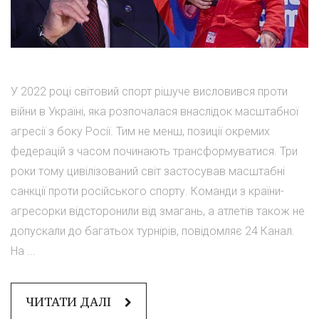
У 2022 році світовий спорт рішуче висловився проти
війни в Україні, яка розпочалася внаслідок масштабної
агресії з боку Росії. Тим не менш, позиції окремих
федерацій з часом починають трансформуватися. Три
роки тому цивілізований світ застосував масштабні
санкції проти російського спорту. Команди з країни-
агресорки відсторонили від змагань, а атлетів також не
допускали до багатьох турнірів, повідомляє 24 Канал.
На ...
ЧИТАТИ ДАЛІ