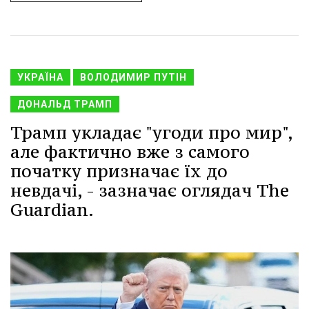
УКРАЇНА
ВОЛОДИМИР ПУТІН
ДОНАЛЬД ТРАМП
Трамп укладає "угоди про мир",
але фактично вже з самого
початку призначає їх до
невдачі, - зазначає оглядач The
Guardian.