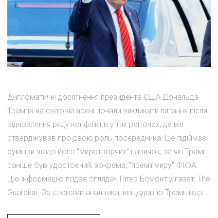
Дипломатичні досягнення президента США Дональда
Трампа на світовій арені почали викликати питання після
відновлення ряду конфліктів у тих регіонах, де він
стверджував про свою роль посередника. Це підіймає
сумніви щодо його "миротворчих" навичок, за які Трамп
раніше був удостоєний, зокрема, "премії миру" ФІФА.
Цю інформацію подає оглядач Пітер Бомонт у газеті The
Guardian. За словами аналітика, нещодавно Трамп відз...