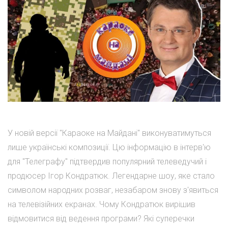
У новій версії "Караоке на Майдані" виконуватимуться
лише українські композиції. Цю інформацію в інтерв'ю
для "Телеграфу" підтвердив популярний телеведучий і
продюсер Ігор Кондратюк. Легендарне шоу, яке стало
символом народних розваг, незабаром знову з'явиться
на телевізійних екранах. Чому Кондратюк вирішив
відмовитися від ведення програми? Які суперечки