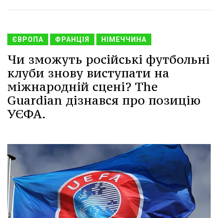
ЄВРОПА
ФРАНЦІЯ
НІМЕЧЧИНА
Чи зможуть російські футбольні
клуби знову виступати на
міжнародній сцені? The
Guardian дізнався про позицію
УЄФА.