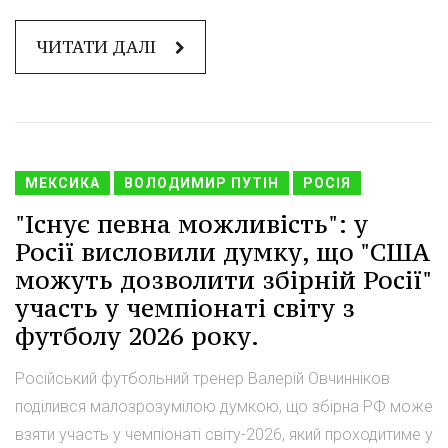
ЧИТАТИ ДАЛІ
МЕКСИКА
ВОЛОДИМИР ПУТІН
РОСІЯ
"Існує певна можливість": у
Росії висловили думку, що "США
можуть дозволити збірній Росії"
участь у чемпіонаті світу з
футболу 2026 року.
Російський футбольний тренер Валерій Овчинніков
поділився малозрозумілою думкою, що збірна РФ може
взяти участь у чемпіонаті світу-2026, який проходитиме у