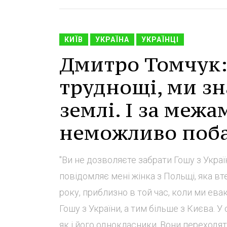
КИЇВ
УКРАЇНА
УКРАЇНЦІ
Дмитро Томчук:
труднощі, ми зн
землі. І за меж
неможливо поба
"Ви не дозволяєте забрати Гошу з України
повідомляє мені жінка з Польщі, яка вт
року, приблизно в той час, коли ми ева
Гошу з України, а тим більше з Києва. У
як і його однокласники. Вони переходят.