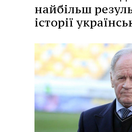
найбільш резул
історії українс