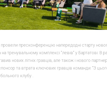
ти провели пресконференцію напередодні старту ново
 на тренувальному комплексі "левів" у Бартатові. В р
вив нових літніх гравців, але також і нового партнер
понсор та втрата ключових гравців команди. "З цьог
ольного клубу...