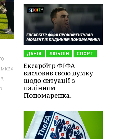
ДАНІЯ
ЛЮБЛІН
СПОРТ
го
Ексарбітр ФІФА
амках
висловив свою думку
а,
щодо ситуації з
падінням
о
Пономаренка.