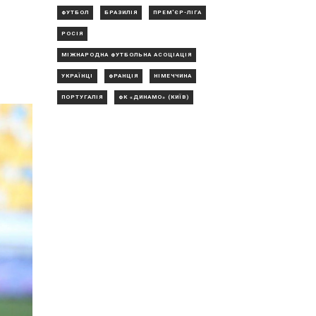
ФУТБОЛ
БРАЗИЛІЯ
ПРЕМ'ЄР-ЛІГА
РОСІЯ
МІЖНАРОДНА ФУТБОЛЬНА АСОЦІАЦІЯ
УКРАЇНЦІ
ФРАНЦІЯ
НІМЕЧЧИНА
ПОРТУГАЛІЯ
ФК «ДИНАМО» (КИЇВ)