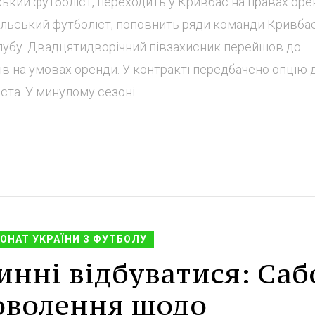
ський футболіст, переходить у Кривбас на правах оре
раїльський футболіст, поповнить ряди команди Кривбас
лубу. Двадцятидворічний півзахисник перейшов до
ів на умовах оренди. У контракті передбачено опцію 
а. У минулому сезоні...
ОНАТ УКРАЇНИ З ФУТБОЛУ
винні відбуватися: Саб
оволення щодо