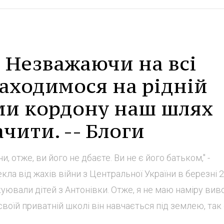
 Незважаючи на всі
аходимося на рідній
ами кордону наш шлях
чити. -- Блоги
, отже, ви його не дбаєте. Ви не є його батьком," -
екла від жахів війни з Центральної України в березні 
куювали дітей з Антонівки. Отже, я не маю наміру вив
 своїй приватній школі він навчається під землею, так
..