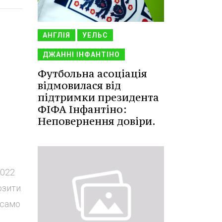
АНГЛІЯ
УЕЛЬС
ДЖАННІ ІНФАНТІНО
Футбольна асоціація
відмовилася від
підтримки президента
ФІФА Інфантіно:
Неповернення довіри.
2022
озити
 само