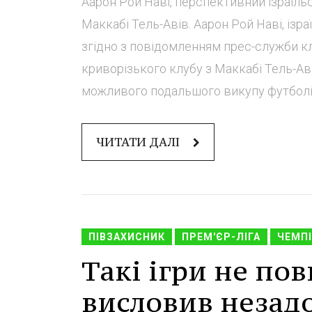
Аарон Рой Наві, перспективний ізраїль
Маккабі Тель-Авів. Аарон Рой Наві, із
згідно з повідомленням прес-служби к
криворізького клубу з Маккабі Тель-Ав
можливого подальшого викупу футболіст
ЧИТАТИ ДАЛІ
ПІВЗАХИСНИК
ПРЕМ'ЄР-ЛІГА
ЧЕМПІ
Такі ігри не по
висловив незад