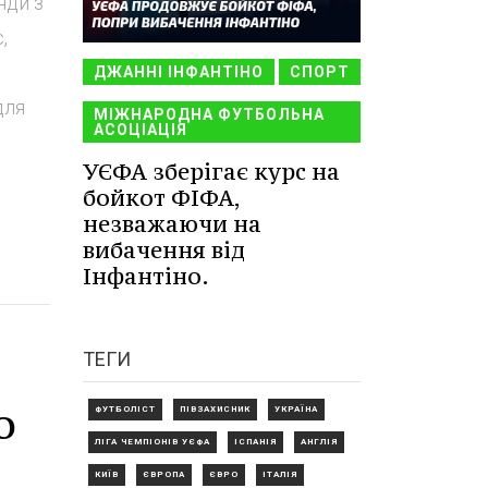
нди з
,
ДЖАННІ ІНФАНТІНО
СПОРТ
для
МІЖНАРОДНА ФУТБОЛЬНА
АСОЦІАЦІЯ
УЄФА зберігає курс на
бойкот ФІФА,
незважаючи на
вибачення від
Інфантіно.
ТЕГИ
о
ФУТБОЛІСТ
ПІВЗАХИСНИК
УКРАЇНА
ЛІГА ЧЕМПІОНІВ УЄФА
ІСПАНІЯ
АНГЛІЯ
КИЇВ
ЄВРОПА
ЄВРО
ІТАЛІЯ