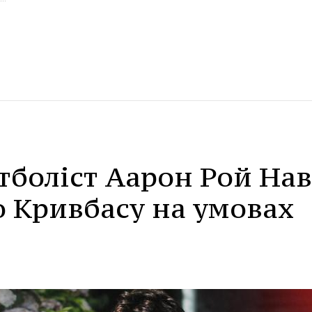
тболіст Аарон Рой Нав
о Кривбасу на умовах