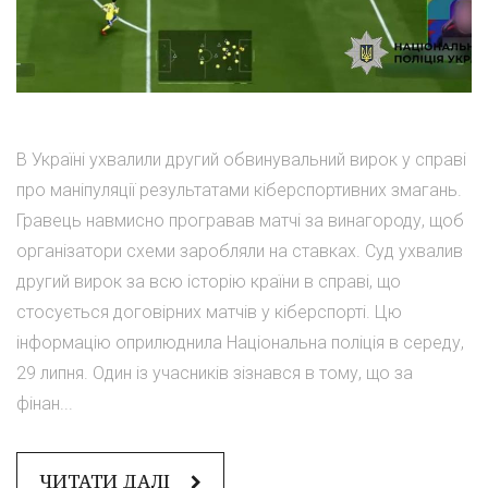
В Україні ухвалили другий обвинувальний вирок у справі
про маніпуляції результатами кіберспортивних змагань.
Гравець навмисно програвав матчі за винагороду, щоб
організатори схеми заробляли на ставках. Суд ухвалив
другий вирок за всю історію країни в справі, що
стосується договірних матчів у кіберспорті. Цю
інформацію оприлюднила Національна поліція в середу,
29 липня. Один із учасників зізнався в тому, що за
фінан...
ЧИТАТИ ДАЛІ