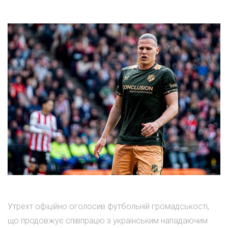
Утрехт офіційно оголосив футбольній громадськості,
що продовжує співпрацю з українським нападаючим