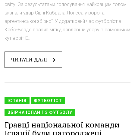
світу. За результатами голосування, найкращим голом
визнали удар Сідні Кабрала Лопеса у ворота
аргентинської збірної. У додатковий час футболіст з
Кабо-Верде вразив мітку, завдавши удару в самісінький
кут воріт Е...
ЧИТАТИ ДАЛІ
ІСПАНІЯ
ФУТБОЛІСТ
ЗБІРНА ІСПАНІЇ З ФУТБОЛУ
Гравці національної команди
Іспанії були нагороджені