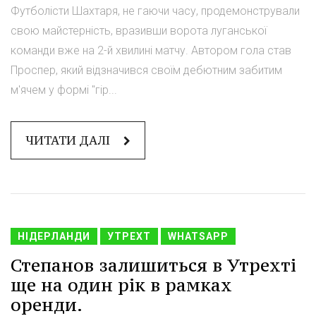
Футболісти Шахтаря, не гаючи часу, продемонстрували
свою майстерність, вразивши ворота луганської
команди вже на 2-й хвилині матчу. Автором гола став
Проспер, який відзначився своїм дебютним забитим
м'ячем у формі "гір...
ЧИТАТИ ДАЛІ
НІДЕРЛАНДИ
УТРЕХТ
WHATSAPP
Степанов залишиться в Утрехті
ще на один рік в рамках
оренди.