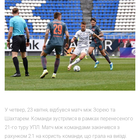
У четвер, 23 квітня, відбувся матч між Зорею та
Шахтарем. Команди зустрілися в рамках перенесеного
21-го туру УПЛ. Матч між командами закінчився з
рахунком 2:1 на користь команди, що грала на виїзді.