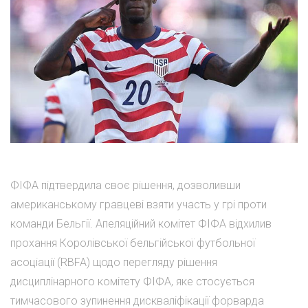
ФІФА підтвердила своє рішення, дозволивши
американському гравцеві взяти участь у грі проти
команди Бельгії. Апеляційний комітет ФІФА відхилив
прохання Королівської бельгійської футбольної
асоціації (RBFA) щодо перегляду рішення
дисциплінарного комітету ФІФА, яке стосується
тимчасового зупинення дискваліфікації форварда