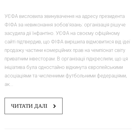
УЄФА висловила звинувачення на адресу президента
ФІФА за невиконання зобов'язань: організація рішуче
засудила дії Інфантіно. УЄФА на своєму офіційному
сайті підтвердив, що ФІФА вирішила відмовитися від ідеї
продажу частини комерційних прав на чемпіонат світу
приватним інвесторам. В організації підкреслили, що ця
ініціатива була одностайно відкинута європейськими
асоціаціями та численними футбольними федераціями,
ак...
ЧИТАТИ ДАЛІ