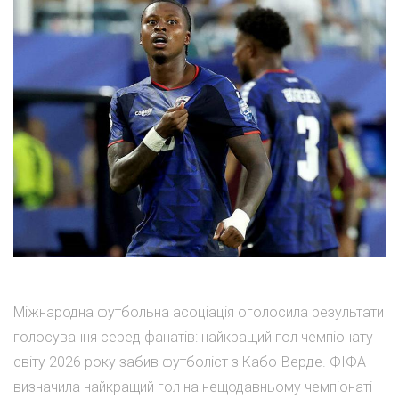
Міжнародна футбольна асоціація оголосила результати
голосування серед фанатів: найкращий гол чемпіонату
світу 2026 року забив футболіст з Кабо-Верде. ФІФА
визначила найкращий гол на нещодавньому чемпіонаті