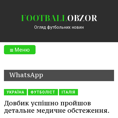
FOOTBALL
OBZOR
Огляд футбольних новин
Меню
WhatsApp
УКРАЇНА
ФУТБОЛІСТ
ІТАЛІЯ
Довбик успішно пройшов
детальне медичне обстеження.