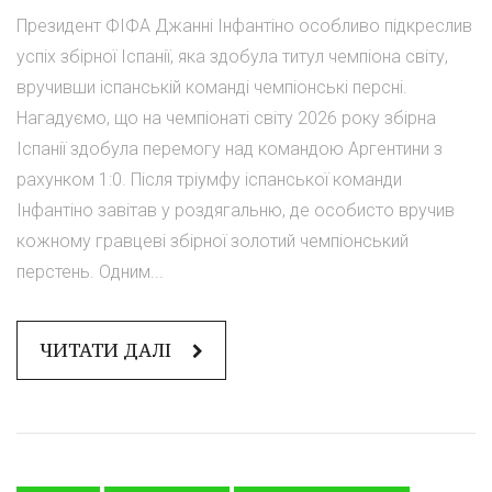
Президент ФІФА Джанні Інфантіно особливо підкреслив
успіх збірної Іспанії, яка здобула титул чемпіона світу,
вручивши іспанській команді чемпіонські персні.
Нагадуємо, що на чемпіонаті світу 2026 року збірна
Іспанії здобула перемогу над командою Аргентини з
рахунком 1:0. Після тріумфу іспанської команди
Інфантіно завітав у роздягальню, де особисто вручив
кожному гравцеві збірної золотий чемпіонський
перстень. Одним...
ЧИТАТИ ДАЛІ