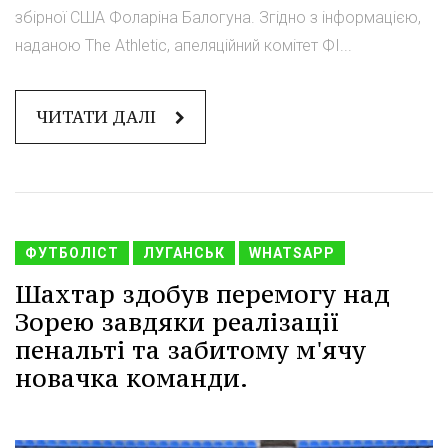
збірної США Фоларіна Балогуна. Згідно з інформацією,
наданою The Athletic, апеляційний комітет ФІ...
ЧИТАТИ ДАЛІ
ФУТБОЛІСТ
ЛУГАНСЬК
WHATSAPP
Шахтар здобув перемогу над
Зорею завдяки реалізації
пенальті та забитому м'ячу
новачка команди.