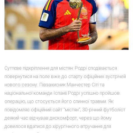
Суттєве підкріплення для містян: Родрі сподівається
повернутися на поле вже до старту офіційних зустрічей
нового сезону. Півзахисник Манчестер Сіті та
національної команди Іспанії Родрі успішно пройшов
операцію, що стосується його спинної травми. Як
повідомляє офіційний сайт "містян", 30-річний футболіст
деякий час відчував дискомфорт, через що йому
довелося вдатися до хірургічного втручання для