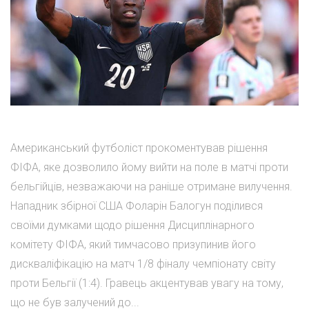
Американський футболіст прокоментував рішення
ФІФА, яке дозволило йому вийти на поле в матчі проти
бельгійців, незважаючи на раніше отримане вилучення.
Нападник збірної США Фоларін Балогун поділився
своїми думками щодо рішення Дисциплінарного
комітету ФІФА, який тимчасово призупинив його
дискваліфікацію на матч 1/8 фіналу чемпіонату світу
проти Бельгії (1:4). Гравець акцентував увагу на тому,
що не був залучений до...