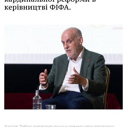
керівництві ФІФА.
Хав'єр Тебас висловив рішучу вимогу про відставку