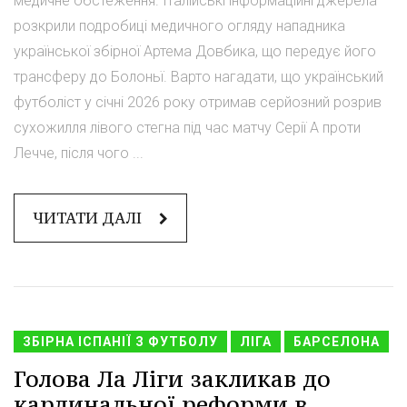
медичне обстеження. Італійські інформаційні джерела
розкрили подробиці медичного огляду нападника
української збірної Артема Довбика, що передує його
трансферу до Болоньї. Варто нагадати, що український
футболіст у січні 2026 року отримав серйозний розрив
сухожилля лівого стегна під час матчу Серії А проти
Лечче, після чого ...
ЧИТАТИ ДАЛІ
ЗБІРНА ІСПАНІЇ З ФУТБОЛУ
ЛІГА
БАРСЕЛОНА
Голова Ла Ліги закликав до
кардинальної реформи в