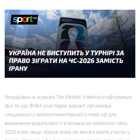
Нещодавно в журналі The Athletic з'явилася інформація
про те, що ФІФА розглядає варіант організації
спеціального міжконтинентального плей-оф для
визначення додаткового учасника на чемпіонат світу
2026 року, якщо збірна Ірану не зможе взяти участь у