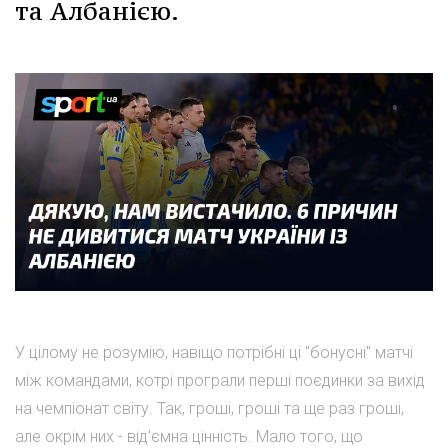
та Албанією.
У цілому не розумію, навіщо потрібні ці "бонусні" матчі
між командами, котрі програли перші поєдинки за вихід
на чемпіонат світу. Так, гроші, гроші та ще раз гроші,
але окрім них - від'ємна цінність. Мало того, що