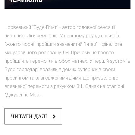
Норвезький "Буде-Глімт" - автор головної сенсації
нинішньої Ліги чемпіонів. У першому раунді плей-оф
"жовто-чорні" пройшли знаменитий "Інтер" - фіналіста
минулорічного розіграшу ЛЧ. Причому не просто
пройшли, а перемогли в обох матчах. У першій зустрічі в
Буде господарі вразили відомих суперників своїм
пресингом та злагодженими діями, що призвело до
впевненої перемоги з рахунком 3:1. Однак на стадіоні
"Джузеппе Меа...
ЧИТАТИ ДАЛІ