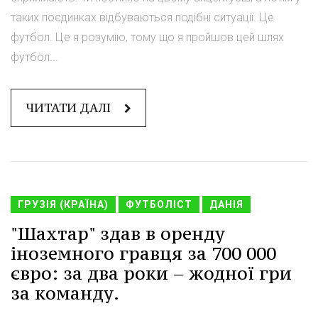
таких поєдинках відбуваються подібні ситуації. Це
футбол. Це я розумію, тому що я пройшов цей шлях
футбол...
ЧИТАТИ ДАЛІ
ГРУЗІЯ (КРАЇНА)
ФУТБОЛІСТ
ДАНІЯ
"Шахтар" здав в оренду
іноземного гравця за 700 000
євро: за два роки – жодної гри
за команду.