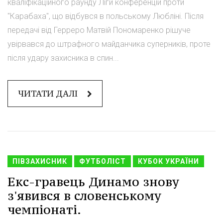
кваліфікаційного раунду Ліги конференцій проти
"Карабаха", що відбувся в польському Любліні. Після
передачі від Герреро Матвій Пономаренко рішуче
увірвався до штрафного майданчика суперників, проте
після удару захисника в спин...
ЧИТАТИ ДАЛІ
ПІВЗАХИСНИК
ФУТБОЛІСТ
КУБОК УКРАЇНИ
Екс-гравець Динамо знову
з'явився в словенському
чемпіонаті.