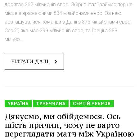
досягає 262 мільйонів євро. Збірна Італії займає перше
місце з вражаючими 834 мільйонами євро. За нею
розташувалися команди з Данії з 375 мільйонами євро,
Сербії, яка має 299 мільйонів євро, та Греції з 288
мільйо...
ЧИТАТИ ДАЛІ
УКРАЇНА
ТУРЕЧЧИНА
СЕРГІЙ РЕБРОВ
Дякуємо, ми обійдемося. Ось
шість причин, чому не варто
переглядати матч між Україною