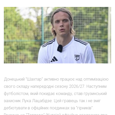
Донецький "Шахтар" активно працює над оптимізацією
свого складу напередодні сезону 2026/27. Наступним
футболістом, який покидає команду, став грузинський
захисник Лука Лацабідзе. Цей гравець так і не зміг
дебютувати в офіційних поєдинках за "гірників".