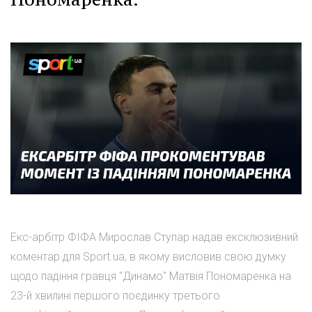
Екс-арбітр ФІФА Мирослав Ступар надав ексклюзивний
коментар для Sport.ua, в якому висловив свою думку
щодо падіння гравця "Динамо" Матвія Пономаренка на
23-й хвилині першого поєдинку третього