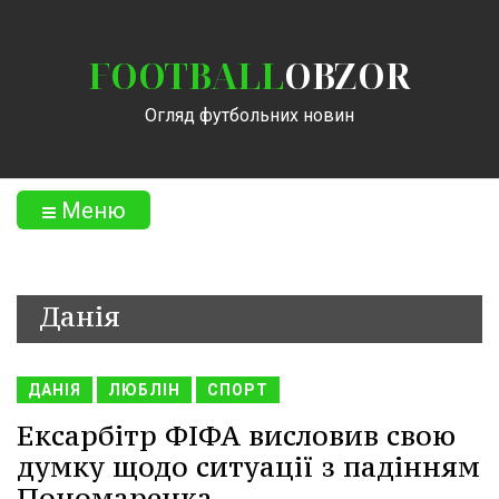
FOOTBALL
OBZOR
Огляд футбольних новин
Меню
Данія
ДАНІЯ
ЛЮБЛІН
СПОРТ
Ексарбітр ФІФА висловив свою
думку щодо ситуації з падінням
Пономаренка.