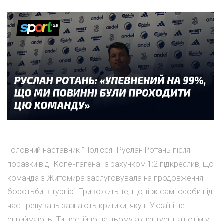
Головний наставник "Полісся" Руслан Ротань після
поразки від "Копенгагена" з рахунком 1:2 підкреслив, що
команда з Житомира заслуговувала на продовження
боротьби в турнірі. Тривожить те, що ті ж самі особи під
час тренувань зазнають критики, яку в Україні не
сприймають. Ти постійно на цьому акцентуєш, а потім у