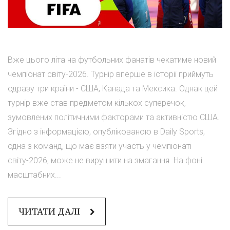
Вже цього літа на футбольних фанатів чекатиме новий
чемпіонат світу-2026. Турнір вперше в історії приймуть
одразу три країни - США, Канада та Мексика. Однак цей
турнір вже став предметом кількох суперечок,
зумовлених політичними факторами та активністю США.
Згідно з інформацією, опублікованою в Daily Sports,
одна з команд, що має взяти участь у чемпіонаті
світу-2026, може не вирушити на змагання. На фоні
масштабних...
ЧИТАТИ ДАЛІ