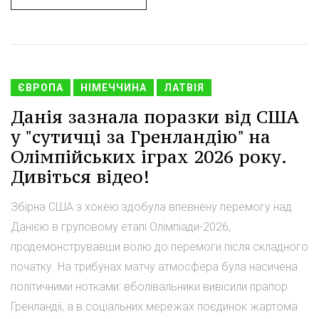
ЄВРОПА
НІМЕЧЧИНА
ЛАТВІЯ
Данія зазнала поразки від США
у "сутичці за Гренландію" на
Олімпійських іграх 2026 року.
Дивіться відео!
Збірна США з хокею здобула впевнену перемогу над
Данією в груповому етапі Олімпіади-2026,
продемонструвавши волю до перемоги після складного
початку. На трибунах матчу атмосфера була насичена
політичними нотками: вболівальники вивісили прапор
Гренландії, а в соціальних мережах поєдинок жартома