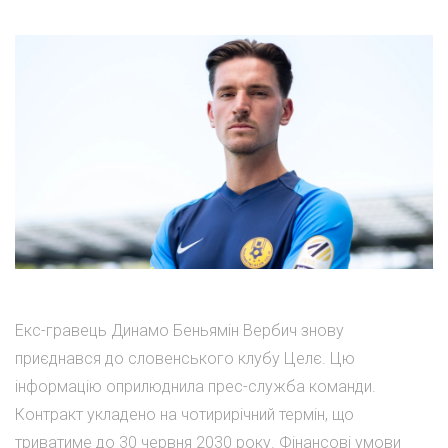
Екс-гравець Динамо Беньямін Вербич знову
приєднався до словенського клубу Целє. Цю
інформацію оприлюднила прес-служба команди.
Контракт укладено на чотирирічний термін, що
триватиме до 30 червня 2030 року. Фінансові умови