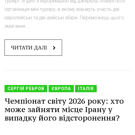
турнірі. Згідно з інформацією від джерела, планується
організація міні-турніру, в якому візьмуть участь дві
європейські та дві азійські збірні. Переможець цього
змагання...
ЧИТАТИ ДАЛІ
СЕРГІЙ РЕБРОВ
ЄВРОПА
ІТАЛІЯ
Чемпіонат світу 2026 року: хто
може зайняти місце Ірану у
випадку його відсторонення?