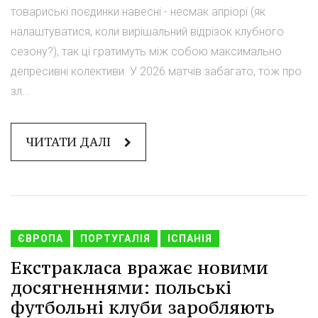
товариські поєдинки навесні - несмак апріорі (як
налаштуватися, коли вирішальний відрізок клубного
сезону?), так ці гратимуть між собою максимально
депресивні колективи. У 2026 матчів забагато, тож про
зл...
ЧИТАТИ ДАЛІ
ЄВРОПА
ПОРТУГАЛІЯ
ІСПАНІЯ
Екстракласa вражає новими
досягненнями: польські
футбольні клуби заробляють