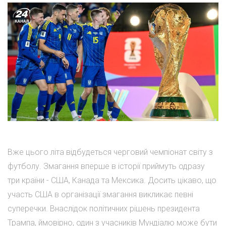
Вже цього літа відбудеться черговий чемпіонат світу з
футболу. Змагання вперше в історії приймуть одразу
три країни - США, Канада та Мексика. Досить цікаво, що
участь США в організації змагання викликає певні
суперечки. Внаслідок політичних рішень президента
Трампа, ймовірно, один з учасників Мундіалю може бути