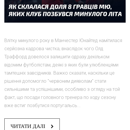
Влітку минулого року в Манчестер Юнайтед намітилася
серйозна кадрова чистка, внаслідок чого Олд
Траффорд довелося залишити одразу декільком
відомим футболістам, деякі з яких були улюбленцями
тамтешніх завсідників. Важко сказати, наскільки це
рішення допомогло "червоним дияволам" стати
сильнішими та успішнішими, особливо з огляду на той
факт, що посади головного тренера по ходу сезону
вже встиг позбутися португальсь...
ЧИТАТИ ДАЛІ