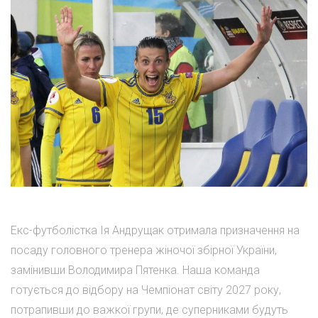
Екс-футболістка Ія Андрущак отримала призначення на
посаду головного тренера жіночої збірної України,
замінивши Володимира Пятенка. Наша команда
готується до відбору на Чемпіонат світу 2027 року,
потрапивши до важкої групи, де суперниками будуть