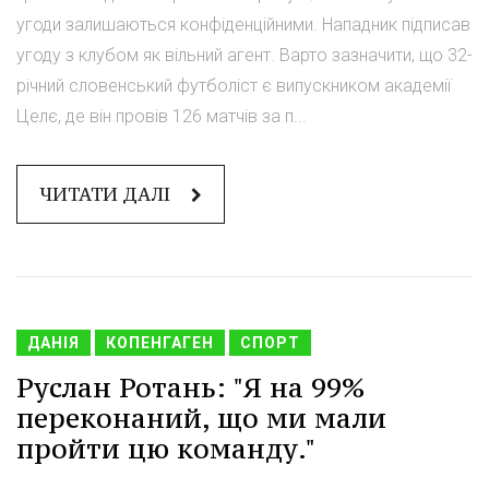
угоди залишаються конфіденційними. Нападник підписав
угоду з клубом як вільний агент. Варто зазначити, що 32-
річний словенський футболіст є випускником академії
Целє, де він провів 126 матчів за п...
ЧИТАТИ ДАЛІ
ДАНІЯ
КОПЕНГАГЕН
СПОРТ
Руслан Ротань: "Я на 99%
переконаний, що ми мали
пройти цю команду."