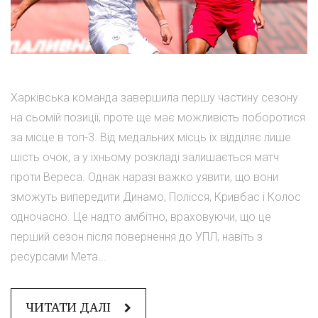
Харківська команда завершила першу частину сезону
на сьомій позиції, проте ще має можливість поборотися
за місце в топ-3. Від медальних місць їх відділяє лише
шість очок, а у їхньому розкладі залишається матч
проти Вереса. Однак наразі важко уявити, що вони
зможуть випередити Динамо, Полісся, Кривбас і Колос
одночасно. Це надто амбітно, враховуючи, що це
перший сезон після повернення до УПЛ, навіть з
ресурсами Мета...
ЧИТАТИ ДАЛІ