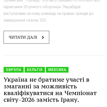
Грузинське "Торпедо" (Кутаїсі) офіційно оголосило про
підписання 20-річного оборонця. Лацабідзе
виступатиме за нову команду на правах оренди до
завершення сезону 202...
ЧИТАТИ ДАЛІ
ЄВРОПА
БЕЛЬГІЯ
МЕКСИКА
Україна не братиме участі в
змаганні за можливість
кваліфікуватися на Чемпіонат
світу-2026 замість Ірану.