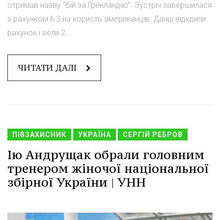
отримав назву "бій за Гренландію". Зустріч завершилася
з рахунком 6:3 на користь американців. Данці відкрили
рахунок і вели 2...
ЧИТАТИ ДАЛІ
ПІВЗАХИСНИК
УКРАЇНА
СЕРГІЙ РЕБРОВ
Ію Андрущак обрали головним
тренером жіночої національної
збірної України | УНН