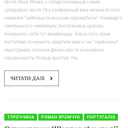
проти Леха. Може, у складі познаньців і нема
суперзірок, проте Лігу конференцій вже можна вголос
називати "найбільш польським єврокубком". Команди з
тамтешнього чемпіонату, Екстракляси, щороку
показують себе тут якнайкраще. Більш того, вони
поступово починають звертати увагу і на "серйозніші"
євротурніри, оскільки фінансова та економічна
спроможність Польщі зростає. На...
ЧИТАТИ ДАЛІ
ТУРЕЧЧИНА
РОМАН ЯРЕМЧУК
ПОРТУГАЛІЯ