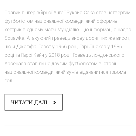
Правий вінгер збірної Англії Букайо Сака став четвертим
футболістом національної команди, який оформив
хеттрик в одному матчі Мундіалю. Цю інформацію надає
Squawka. Атакуючий гравець знову досяг тих же висот,
що й Джеффрі Герст у 1966 році, Гарі Лінекер у 1986
році та Гаррі Кейн у 2018 році. Гравець лондонського
Арсенала став лише другим футболістом в історії
національної команди, який зумів відзначитися трьома
гол...
ЧИТАТИ ДАЛІ