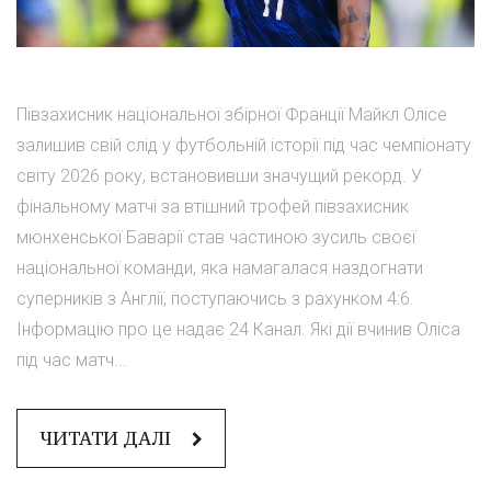
Півзахисник національної збірної Франції Майкл Олісе
залишив свій слід у футбольній історії під час чемпіонату
світу 2026 року, встановивши значущий рекорд. У
фінальному матчі за втішний трофей півзахисник
мюнхенської Баварії став частиною зусиль своєї
національної команди, яка намагалася наздогнати
суперників з Англії, поступаючись з рахунком 4:6.
Інформацію про це надає 24 Канал. Які дії вчинив Оліса
під час матч...
ЧИТАТИ ДАЛІ