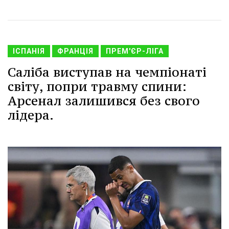
ІСПАНІЯ
ФРАНЦІЯ
ПРЕМ'ЄР-ЛІГА
Саліба виступав на чемпіонаті
світу, попри травму спини:
Арсенал залишився без свого
лідера.