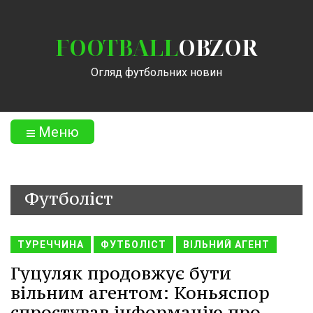
FOOTBALL
OBZOR
Огляд футбольних новин
Меню
Футболіст
ТУРЕЧЧИНА
ФУТБОЛІСТ
ВІЛЬНИЙ АГЕНТ
Гуцуляк продовжує бути
вільним агентом: Коньяспор
спростував інформацію про