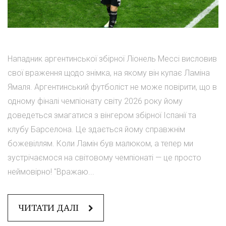
Нападник аргентинської збірної Ліонель Мессі висловив
свої враження щодо знімка, на якому він купає Ламіна
Ямаля. Аргентинський футболіст не може повірити, що в
одному фіналі чемпіонату світу 2026 року йому
доведеться змагатися з вінгером збірної Іспанії та
клубу Барселона. Це здається йому справжнім
божевіллям. Коли Ламін був малюком, а тепер ми
зустрічаємося на світовому чемпіонаті — це просто
неймовірно! "Вражаю...
ЧИТАТИ ДАЛІ