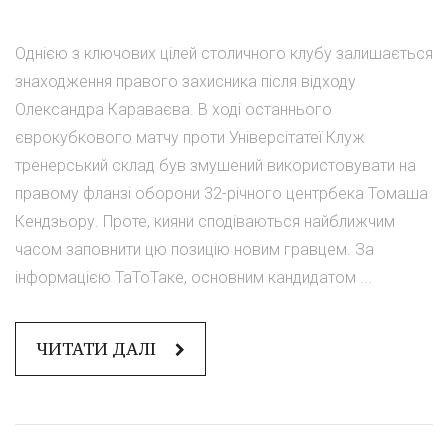
Однією з ключових цілей столичного клубу залишається
знаходження правого захисника після відходу
Олександра Караваєва. В ході останнього
єврокубкового матчу проти Універсітатеї Клуж
тренерський склад був змушений використовувати на
правому фланзі оборони 32-річного центрбека Томаша
Кендзьору. Проте, кияни сподіваються найближчим
часом заповнити цю позицію новим гравцем. За
інформацією ТаТоТаке, основним кандидатом ...
ЧИТАТИ ДАЛІ