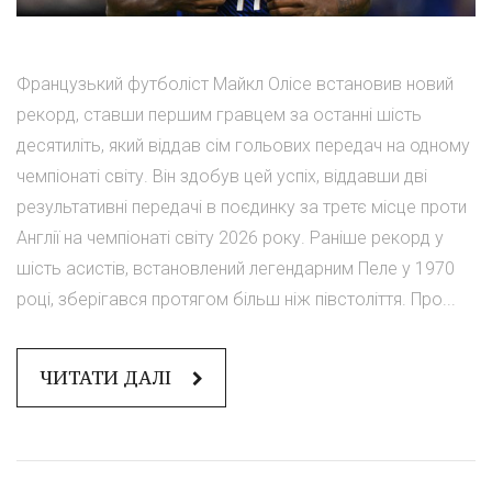
Французький футболіст Майкл Олісе встановив новий
рекорд, ставши першим гравцем за останні шість
десятиліть, який віддав сім гольових передач на одному
чемпіонаті світу. Він здобув цей успіх, віддавши дві
результативні передачі в поєдинку за третє місце проти
Англії на чемпіонаті світу 2026 року. Раніше рекорд у
шість асистів, встановлений легендарним Пеле у 1970
році, зберігався протягом більш ніж півстоліття. Про...
ЧИТАТИ ДАЛІ