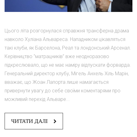
Цього літа розгорнулася справжня трансферна драма
навколо Хуліана Альвареса. Нападником цікавляться
такі клуби, як Барселона, Реал та лондонський Арсенал.
Керівництво "матрацників" вже неодноразово
підкреслювало, що не має наміру відпускати форварда.
Генеральний директор клубу, Мігель Анхель Хіль Марін,
вважає, що Жоан Лапорта лише намагається
привернути увагу до себе своїми коментарями про
можливий перехід Альваре...
ЧИТАТИ ДАЛІ