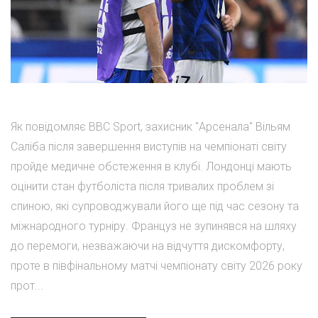
Як повідомляє BBC Sport, захисник "Арсенала" Вільям
Саліба після завершення виступів на чемпіонаті світу
пройде медичне обстеження в клубі. Лондонці мають
оцінити стан футболіста після тривалих проблем зі
спиною, які супроводжували його ще під час сезону та
міжнародного турніру. Француз не зупинявся на шляху
до перемоги, незважаючи на відчуття дискомфорту,
проте в півфінальному матчі чемпіонату світу 2026 року
прот...