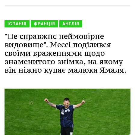
ІСПАНІЯ
ФРАНЦІЯ
АНГЛІЯ
"Це справжнє неймовірне
видовище". Мессі поділився
своїми враженнями щодо
знаменитого знімка, на якому
він ніжно купає малюка Ямаля.