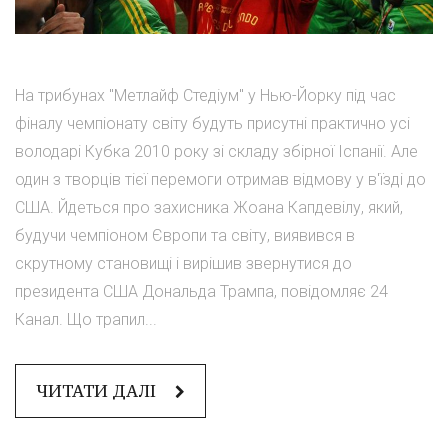
На трибунах "Метлайф Стедіум" у Нью-Йорку під час
фіналу чемпіонату світу будуть присутні практично усі
володарі Кубка 2010 року зі складу збірної Іспанії. Але
один з творців тієї перемоги отримав відмову у в'їзді до
США. Йдеться про захисника Жоана Капдевілу, який,
будучи чемпіоном Європи та світу, виявився в
скрутному становищі і вирішив звернутися до
президента США Дональда Трампа, повідомляє 24
Канал. Що трапил...
ЧИТАТИ ДАЛІ