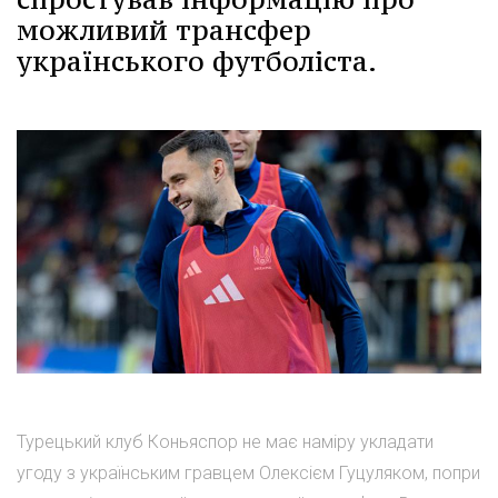
можливий трансфер
українського футболіста.
Турецький клуб Коньяспор не має наміру укладати
угоду з українським гравцем Олексієм Гуцуляком, попри