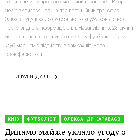
поширені чутки про його можливий трансфер. Вчора в
медіа з'явилася новина про потенційний трансфер
Олексія Гуцуляка до футбольного клубу Коньяспор.
Проте, згідно з інформацією від Hasanyildirims, 28-річний
українець не включений до переліку футболістів, яких
клуб має намір підписати в рамках літнього
трансферного п...
ЧИТАТИ ДАЛІ
КИЇВ
ФУТБОЛІСТ
ОЛЕКСАНДР КАРАВАЄВ
Динамо майже уклало угоду з