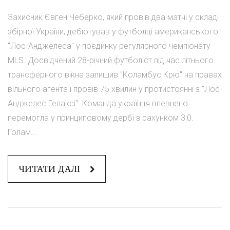
Захисник Євген Чеберко, який провів два матчі у складі
збірної України, дебютував у футболці американського
"Лос-Анджелеса" у поєдинку регулярного чемпіонату
MLS. Досвідчений 28-річний футболіст під час літнього
трансферного вікна залишив "Коламбус Крю" на правах
вільного агента і провів 75 хвилин у протистоянні з "Лос-
Анджелес Гелаксі". Команда українця впевнено
перемогла у принциповому дербі з рахунком 3:0.
Голам...
ЧИТАТИ ДАЛІ