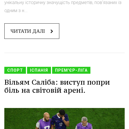
унікальну історичну значущість предметів, пов'язаних із
одним з н...
ЧИТАТИ ДАЛІ
СПОРТ
ІСПАНІЯ
ПРЕМ'ЄР-ЛІГА
Вільям Саліба: виступ попри
біль на світовій арені.