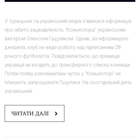
У турецьких та український медіа з'явилася інформація
про нібито зацікавленість "Коньяспора" українським
вінгером Олексієм Гуцуляком. Однак, за інформацією
джерела, клуб не веде роботу над підписанням 28-
річного футболіста. Повідомляється, що прізвище
українця не входить до трансферного списку команди.
Попри появу різноманітних чуток у "Коньяспорі" не
планують запрошувати Гуцуляка. На сьогоднішній день
український ...
ЧИТАТИ ДАЛІ