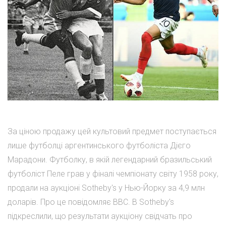
За ціною продажу цей культовий предмет поступається
лише футболці аргентинського футболіста Дієго
Марадони. Футболку, в якій легендарний бразильський
футболіст Пеле грав у фіналі чемпіонату світу 1958 року,
продали на аукціоні Sotheby's у Нью-Йорку за 4,9 млн
доларів. Про це повідомляє BBC. В Sotheby's
підкреслили, що результати аукціону свідчать про