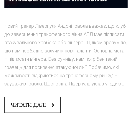
Новий тренер Ліверпуля Андоні Іраола вважає, що клуб
до завершення трансферного вікна АПЛ має підписати
атакувального хавбека або вінгера. "Цілком зрозуміло,
що нам необхідно залучити нові таланти. Основна мета
– підписати вінгера. Без сумніву, нам потрібен такий
гравець для посилення атакуючої лінії. Побачимо, які
можливості відкриються на трансферному ринку," –
зауважив Іраола. Цього літа Ліверпуль уклав угоди з ...
ЧИТАТИ ДАЛІ