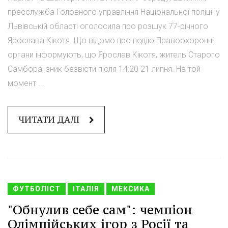
пресслужба Головного управління Національної поліції у
Львівській області оголосила про розшук 77-річного
Ярослава Кікотя. Що відомо про подію Правоохоронні
органи інформують, що Ярослав Кікотя, житель Старого
Самбора, зник безвісти після 14:20 21 липня. На той
момент ...
ЧИТАТИ ДАЛІ
ФУТБОЛІСТ
ІТАЛІЯ
МЕКСИКА
"Обнулив себе сам": чемпіон
Олімпійських ігор з Росії та