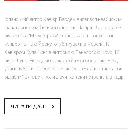
Іспанський актор Хав'єр Бардем виявився неабияким
фанатом колумбійської співачки Шакіри. Відео, як 57-
річна зірка "Мису страху" жваво витанцьовує на її
концерті в Нью-Йорку, опублікували в мережі. Із
Хав'єром була і їхня з акторкою Пенелопою Крус, 13-
річна Луна. Як відомо, зіркові батьки оберігають від
уваги публіки і її, і свого первістка Лео, але стався той
рідкісний випадок, коли дівчинка таки потрапила в кадр.
...
ЧИТАТИ ДАЛІ