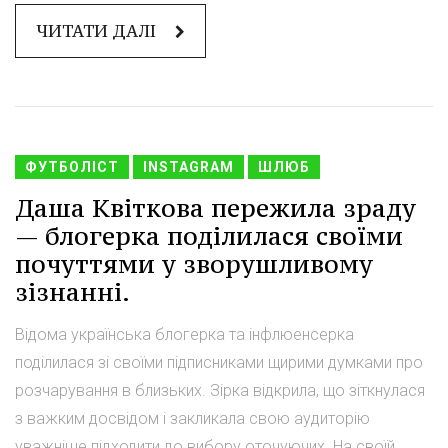
ЧИТАТИ ДАЛІ
ФУТБОЛІСТ
INSTAGRAM
ШЛЮБ
Даша Квіткова пережила зраду
— блогерка поділилася своїми
почуттями у зворушливому
зізнанні.
Відома українська блогерка та інфлюенсерка
поділилася зі своїми підписниками щирими думками про
розчарування в близьких. Зірка відкрила, що зіткнулася
з важким досвідом і закликала свою аудиторію
уважніше підходити до вибору оточуючих. На своїй