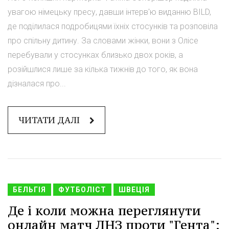
увагою німецьку пресу, давши інтерв'ю виданню BILD,
де поділилася подробицями їхніх стосунків та розповіла
про спільну дитину. За словами жінки, вони з Олісе
перебували у стосунках близько двох років, а
розійшлися лише за кілька тижнів до того, як вона
дізналася про...
ЧИТАТИ ДАЛІ
БЕЛЬГІЯ
ФУТБОЛІСТ
ШВЕЦІЯ
Де і коли можна переглянути
онлайн матч ЛНЗ проти "Гента":