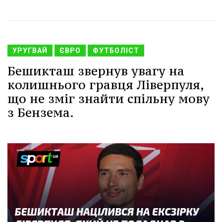
УРУГВАЙ
ЄВРО
ФУТБОЛІСТ
Бешикташ звернув увагу на
колишнього гравця Ліверпуля,
що не зміг знайти спільну мову
з Бензема.