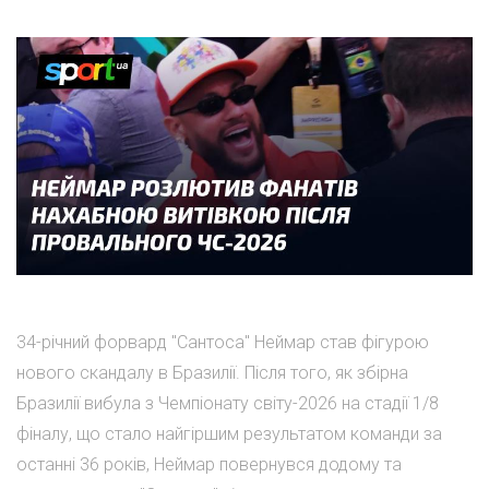
34-річний форвард "Сантоса" Неймар став фігурою
нового скандалу в Бразилії. Після того, як збірна
Бразилії вибула з Чемпіонату світу-2026 на стадії 1/8
фіналу, що стало найгіршим результатом команди за
останні 36 років, Неймар повернувся додому та