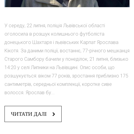
У середу, 22 липня, поліція Львівської області
оголосила в розшук колишнього футболіста
донецького Шахтаря і львівських Карпат Ярослава
Кікотя. За даними поліції, востаннє, 77-річного мешканця
Старого Самбору бачили у понеділок, 21 липня, близько
14:20 у селі Липники на Львівщині. Опис особи, що
розшукується: віком 77 років, зростання приблизно 175
сантиметрів, середньої комплекції, коротке сиве
волосся. Ярослав бу...
ЧИТАТИ ДАЛІ