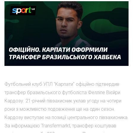
Футбольний клуб УПЛ "Карпати" офіційно підтвердив
трансфер бразильського футболіста Фелліпе Вієйри
Кардозу. 21-річний півзахисник уклав угоду на чотири
роки з можливістю подовження ще на один сезон.
Кардозу виступає на позиції центрального півзахисника.
За інформацією Transfermarkt, трансфер коштував