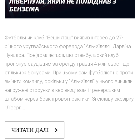
Футбольний клуб "Бешикташ" виявив інтерес до 27-
річного уругвайського форварда "Аль-Хіляля" Дарвіна
Нуньєса. Повідомляється, що стамбульский клуб
пропонує саудівцям за оренду гравця 4 млн євро і ще
стільки ж бонусами. При цьому сам футболіст не проти
змінити команду, оскільки у "Аль-Хілялі" у нього виникли
напружені стосунки з керівництвом і тренерським
штабом через брак ігрової практики. Зі складу ексзірку
"Ліверп...
ЧИТАТИ ДАЛІ