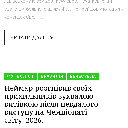
львівському клубу 250 тисяч євро. Початкові етапи
свого футбольного шляху Фелліпе пройшов у юнацьких
командах Овел т...
ЧИТАТИ ДАЛІ
ФУТБОЛІСТ
БРАЗИЛІЯ
ВЕНЕСУЕЛА
Неймар розгнівив своїх
прихильників зухвалою
витівкою після невдалого
виступу на Чемпіонаті
світу-2026.