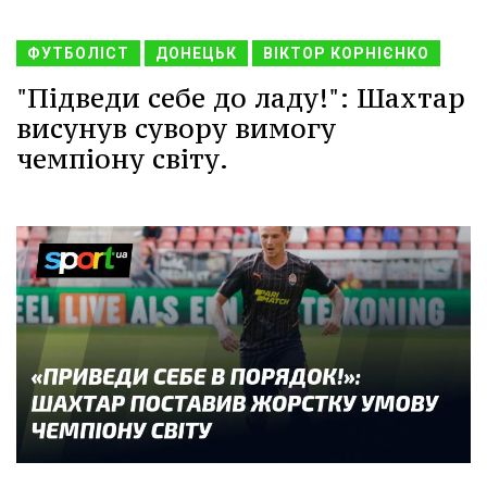
ФУТБОЛІСТ
ДОНЕЦЬК
ВІКТОР КОРНІЄНКО
"Підведи себе до ладу!": Шахтар
висунув сувору вимогу
чемпіону світу.