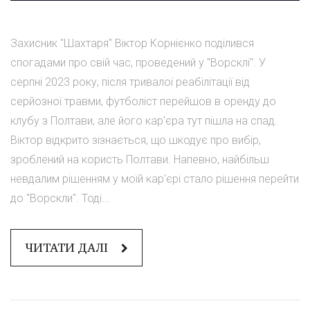
Захисник "Шахтаря" Віктор Корнієнко поділився
спогадами про свій час, проведений у "Ворсклі". У
серпні 2023 року, після тривалої реабілітації від
серйозної травми, футболіст перейшов в оренду до
клубу з Полтави, але його кар'єра тут пішла на спад.
Віктор відкрито зізнається, що шкодує про вибір,
зроблений на користь Полтави. Напевно, найбільш
невдалим рішенням у моїй кар'єрі стало рішення перейти
до "Ворскли". Тоді...
ЧИТАТИ ДАЛІ