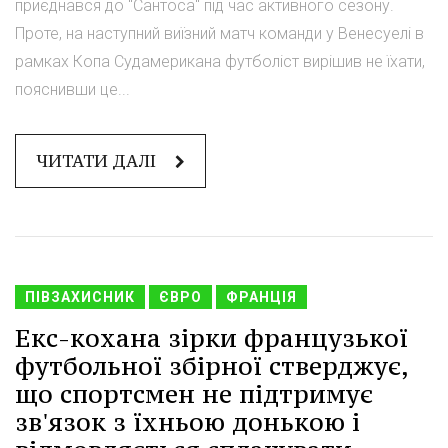
приєднався до "Сантоса" під час активного сезону.
Проте, на наступний виїзний матч команди у Венесуелі в
рамках Копа Судамерикана футболіст вирішив не їхати,
пояснивши це...
ЧИТАТИ ДАЛІ
ПІВЗАХИСНИК
ЄВРО
ФРАНЦІЯ
Екс-кохана зірки французької
футбольної збірної стверджує,
що спортсмен не підтримує
зв'язок з їхньою донькою і