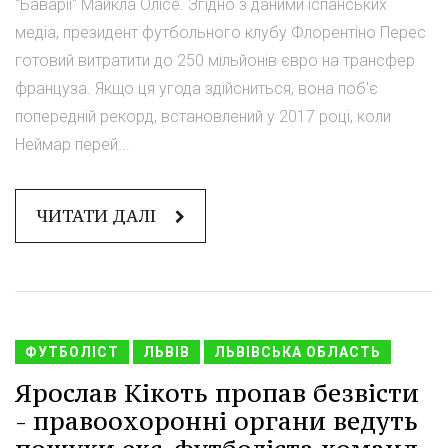
"Баварії" Майкла Олісе. Згідно з даними іспанських
медіа, президент футбольного клубу Флорентіно Перес
готовий витратити до 250 мільйонів євро на трансфер
француза. Якщо ця угода здійсниться, вона поб'є
попередній рекорд, встановлений у 2017 році, коли
Неймар перей...
ЧИТАТИ ДАЛІ
ФУТБОЛІСТ
ЛЬВІВ
ЛЬВІВСЬКА ОБЛАСТЬ
Ярослав Кікоть пропав безвісти
- правоохоронні органи ведуть