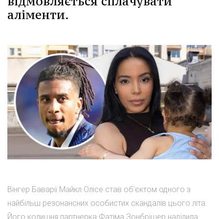
відмовляється сплачувати
аліменти.
Вінгер Баварії Майкл Олісе став об'єктом одного з
найбільш резонансних особистих скандалів цього літа.
Його колишня партнерка Фатіма Зонбрішер наділила