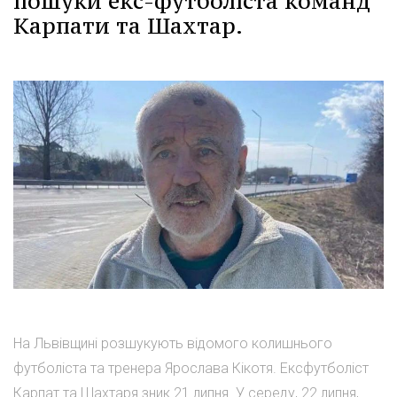
пошуки екс-футболіста команд
Карпати та Шахтар.
На Львівщині розшукують відомого колишнього
футболіста та тренера Ярослава Кікотя. Ексфутболіст
Карпат та Шахтаря зник 21 липня. У середу, 22 липня,