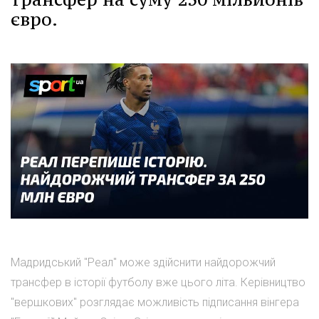
євро.
Мадридський "Реал" може здійснити найдорожчий
трансфер в історії футболу вже цього літа. Керівництво
"вершкових" розглядає можливість підписання вінгера