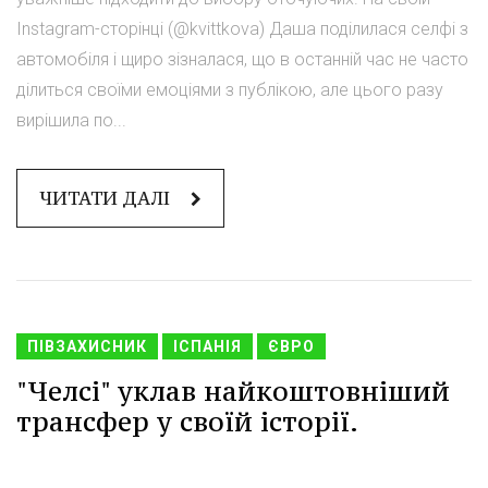
Instagram-сторінці (@kvittkova) Даша поділилася селфі з
автомобіля і щиро зізналася, що в останній час не часто
ділиться своїми емоціями з публікою, але цього разу
вирішила по...
ЧИТАТИ ДАЛІ
ПІВЗАХИСНИК
ІСПАНІЯ
ЄВРО
"Челсі" уклав найкоштовніший
трансфер у своїй історії.