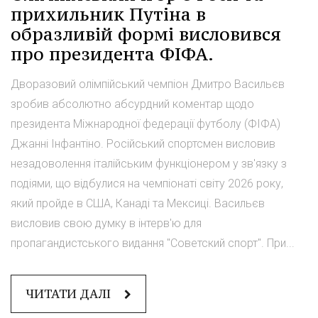
прихильник Путіна в
образливій формі висловився
про президента ФІФА.
Дворазовий олімпійський чемпіон Дмитро Васильєв
зробив абсолютно абсурдний коментар щодо
президента Міжнародної федерації футболу (ФІФА)
Джанні Інфантіно. Російський спортсмен висловив
незадоволення італійським функціонером у зв'язку з
подіями, що відбулися на чемпіонаті світу 2026 року,
який пройде в США, Канаді та Мексиці. Васильєв
висловив свою думку в інтерв'ю для
пропагандистського видання "Советский спорт". При...
ЧИТАТИ ДАЛІ