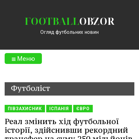
FOOTBALL
OBZOR
Огляд футбольних новин
Меню
Футболіст
ПІВЗАХИСНИК
ІСПАНІЯ
ЄВРО
Реал змінить хід футбольної
історії, здійснивши рекордний
трансфер на суму 250 мільйонів