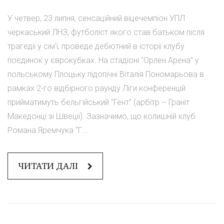
У четвер, 23 липня, сенсаційний віцечемпіон УПЛ
черкаський ЛНЗ, футболіст якого став батьком після
трагедії у сім'ї, проведе дебютний в історії клубу
поєдинок у єврокубках. На стадіоні "Орлен Арена" у
польському Плоцьку підопічні Віталія Пономарьова в
рамках 2-го відбірного раунду Ліги конференцій
прийматимуть бельгійський "Гент" (арбітр -- Граніт
Македонці зі Швеції). Зазначимо, що колишній клуб
Романа Яремчука "Г...
ЧИТАТИ ДАЛІ