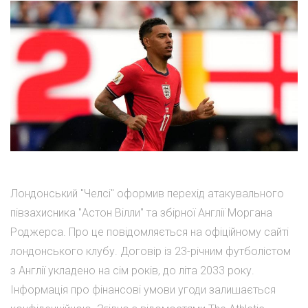
Лондонський "Челсі" оформив перехід атакувального
півзахисника "Астон Вілли" та збірної Англії Моргана
Роджерса. Про це повідомляється на офіційному сайті
лондонського клубу. Договір із 23-річним футболістом
з Англії укладено на сім років, до літа 2033 року.
Інформація про фінансові умови угоди залишається