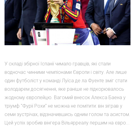
У складі збірної Іспанії чимало гравців, які стали
водночас чинними чемпіонами Європи і світу. Але лише
один футболіст у команді Луїса де ла Фуенте зміг стати
володарем досягнення, яке раніше не підкорювалось
жодному європейцю. Вагомий внесок Алекса Баена у
тріумф "Фурії Рохи" не можна не помітити: він зіграв у
семи зустрічах, відзначившись одним голом та асистом.
Цей успіх зробив вінгера Вільярреалу першим на євро...