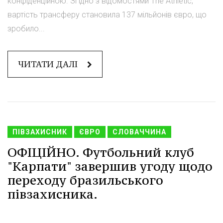
конфіденційною. Згідно з відомостями The Athletic,
вартість трансферу становила 137 мільйонів євро, що
зробило...
ЧИТАТИ ДАЛІ
ПІВЗАХИСНИК
ЄВРО
СЛОВАЧЧИНА
ОФІЦІЙНО. Футбольний клуб
"Карпати" завершив угоду щодо
переходу бразильського
півзахисника.