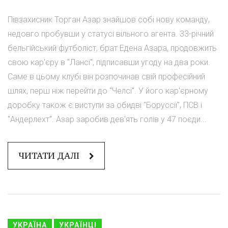
Півзахисник Торган Азар знайшов собі нову команду,
недовго пробувши у статусі вільного агента. 33-річний
бельгійський футболіст, брат Едена Азара, продовжить
свою кар'єру в "Лансі", підписавши угоду на два роки.
Саме в цьому клубі він розпочинав свій професійний
шлях, перш ніж перейти до "Челсі". У його кар'єрному
доробку також є виступи за обидві "Боруссії", ПСВ і
"Андерлехт". Азар заробив дев'ять голів у 47 поєди...
ЧИТАТИ ДАЛІ
УКРАЇНА
УКРАЇНЦІ