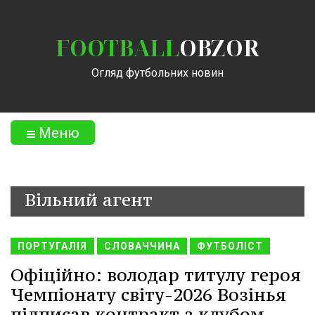
FOOTBALL
OBZOR
Огляд футбольних новин
Меню
Вільний агент
ПОРТУГАЛІЯ
СЛОВАЧЧИНА
ФУТБОЛІСТ
Офіційно: володар титулу героя
Чемпіонату світу-2026 Возінья
підписав контракт з клубом