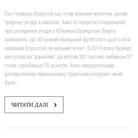
Екс-гравець Боруссії, що став вільним агентом, уклав
трирічну угоду з Аяксом. Аякс з гордістю повідомляє
про укладення угоди з Юліаном Брандтом. Варто
зазначити, що 30-річний німецький футболіст цього літа
залишив Боруссію як вільний агент. З 2019 року Брандт
виступав за "джмелів", де зіграв 307 матчів, забивши 57
голів і зробивши 70 асистів. Аякс запропонував
досвідченому півзахиснику трирічний контракт, який
було...
ЧИТАТИ ДАЛІ