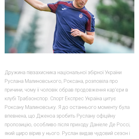
Дружина півзахисника національної збірної України
Руслана Малиновського, Роксана, розповіла про
причини, чому її чоловік обрав продовження кар'єри в
клубі Трабзонспор. Спорт Експрес Україна цитує
Роксану Малиновську. Я до останнього моменту була
впевнена, що Дженоа зробить Руслану офіційну
пропозицію, особливо після приходу Даніеле Де Россі,
який щиро вірив у нього. Руслан видав чудовий сезон і