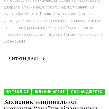
вінгером Олексієм Гуцуляком. Однак, за інформацією
джерела, клуб не веде роботу над підписанням 28-
річного футболіста. Повідомляється, що прізвище
українця не входить до трансферного списку команди.
Попри появу різноманітних чуток у "Коньяспорі" не
планують запрошувати Гуцуляка. На сьогоднішній день
український ...
ЧИТАТИ ДАЛІ
ФУТБОЛІСТ
ВІЛЬНИЙ АГЕНТ
ЛОС-АНДЖЕЛЕС
Захисник національної
команди України відзначився