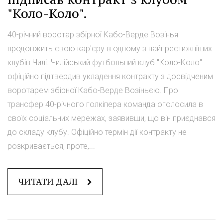
"Коло-Коло".
40-річний воротар збірної Кабо-Верде Возінья
продовжить свою кар'єру в одному з найпрестижніших
клубів Чилі. Чилійський футбольний клуб "Коло-Коло"
офіційно підтвердив укладення контракту з досвідченим
воротарем збірної Кабо-Верде Возіньєю. Про
трансфер 40-річного голкіпера команда оголосила в
своїх соціальних мережах, заявивши, що він приєднався
до складу клубу. Офіційно термін дії контракту не
розкривається, проте,...
ЧИТАТИ ДАЛІ