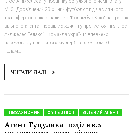
"Лос-Анджелеса" у поєдинку регулярного чемпіонату
MLS. Досвідчений 28-річний футболіст під час літнього
трансферного вікна залишив "Коламбус Крю" на правах
вільного агента і провів 75 хвилин у протистоянні з "Лос-
Анджелес Гелаксі". Команда українця впевнено
перемогла у принциповому дербі з рахунком 3:0.
Голам...
ЧИТАТИ ДАЛІ
ПІВЗАХИСНИК
ФУТБОЛІСТ
ВІЛЬНИЙ АГЕНТ
Агент Гуцуляка поділився