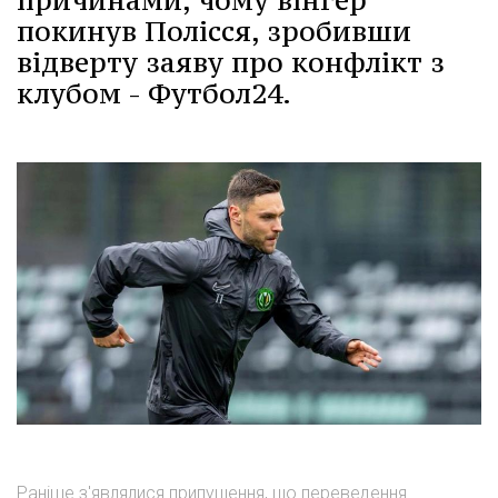
причинами, чому вінгер
покинув Полісся, зробивши
відверту заяву про конфлікт з
клубом - Футбол24.
Раніше з'являлися припущення, що переведення