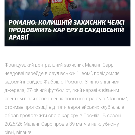
Французький центральний захисник Маланг Сарр
невдовзі перейде в саудівський "Неом", повідомляє
відомий інсайдер Фабріціо Романо. Згідно з даними
джерела, 27-річний футболіст, який наразі є вільним
агентом після завершення свого контракту з "Лансом",
отримав пропозиції від п'яти європейських клубів, але
обрав продовжити свою кар'єру в Про-лізі. В сезоні
2025/26 Маланг Сарр провів 39 матчів на клубному
рівні, відзнач...