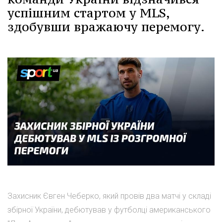
успішним стартом у MLS,
здобувши вражаючу перемогу.
Захисник Євген Чеберко, який провів два матчі у складі
збірної України, дебютував у футболці американського