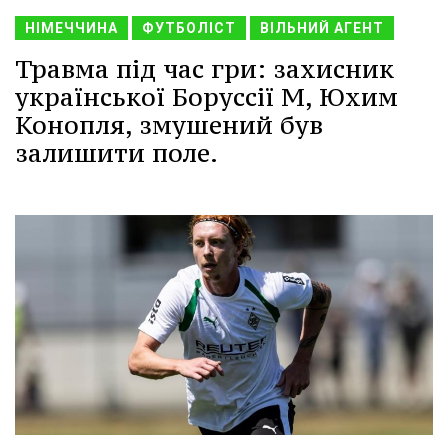
НІМЕЧЧИНА
ФУТБОЛІСТ
ВІЛЬНИЙ АГЕНТ
Травма під час гри: захисник
української Боруссії М, Юхим
Конопля, змушений був
залишити поле.