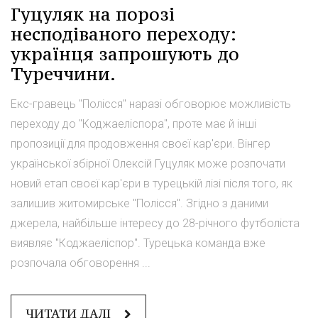
Гуцуляк на порозі
несподіваного переходу:
українця запрошують до
Туреччини.
Екс-гравець "Полісся" наразі обговорює можливість
переходу до "Коджаеліспора", проте має й інші
пропозиції для продовження своєї кар'єри. Вінгер
української збірної Олексій Гуцуляк може розпочати
новий етап своєї кар'єри в турецькій лізі після того, як
залишив житомирське "Полісся". Згідно з даними
джерела, найбільше інтересу до 28-річного футболіста
виявляє "Коджаеліспор". Турецька команда вже
розпочала обговорення ...
ЧИТАТИ ДАЛІ