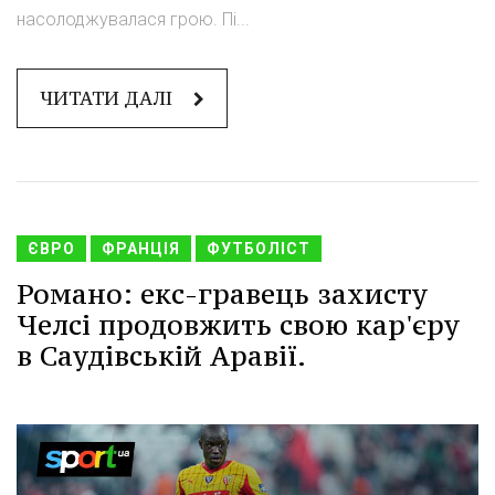
насолоджувалася грою. Пі...
ЧИТАТИ ДАЛІ
ЄВРО
ФРАНЦІЯ
ФУТБОЛІСТ
Романо: екс-гравець захисту
Челсі продовжить свою кар'єру
в Саудівській Аравії.