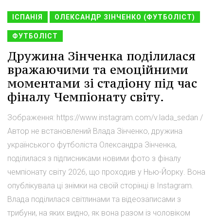
ІСПАНІЯ
ОЛЕКСАНДР ЗІНЧЕНКО (ФУТБОЛІСТ)
ФУТБОЛІСТ
Дружина Зінченка поділилася
вражаючими та емоційними
моментами зі стадіону під час
фіналу Чемпіонату світу.
Зображення: https://www.instagram.com/v.lada_sedan /
Автор не встановлений Влада Зінченко, дружина
українського футболіста Олександра Зінченка,
поділилася з підписниками новими фото з фіналу
чемпіонату світу 2026, що проходив у Нью-Йорку. Вона
опублікувала ці знімки на своїй сторінці в Instagram.
Влада поділилася світлинами та відеозаписами з
трибуни, на яких видно, як вона разом із чоловіком