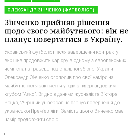
ОЛЕКСАНДР ЗІНЧЕНКО (ФУТБОЛІСТ)
Зінченко прийняв рішення
щодо свого майбутнього: він не
планує повертатися в Україну.
Український футболіст після завершення контракту
вирішив продовжити кар'єру в одному з європейських
чемпіонатів Гравець національної збірної України
Олександр Зінченко оголосив про свої наміри на
майбутнє після закінчення угоди з нідерландським
клубом "Аякс". Згідно з даними журналіста Віктора
Вацка, 29-річний універсал не планує повернення до
української Прем'єр-ліги. Замість цього Зінченко має
намір продовжити свою...