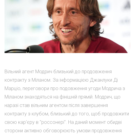
Вільний агент Модрич близький до продовження
контракту з Міланом. За інформацією Джанлуки Ді
Марціо, переговори про подовження угоди Модрича з
Міланом знаходяться на фінішній прямій. Модрич, що
наразі став вільним агентом після завершення
контракту з клубом, близький до того, щоб продовжити
свою кар'єру в "россонері". На даний момент обидві
сторони активно обговорюють умови продовження