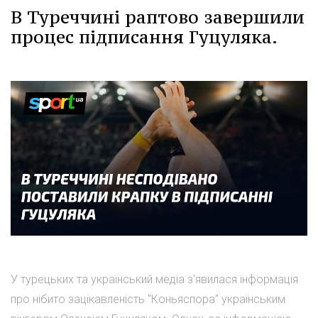
В Туреччині раптово завершили
процес підписання Гуцуляка.
У турецьких та український медіа з'явилася інформація
про нібито зацікавленість "Коньяспора" українським