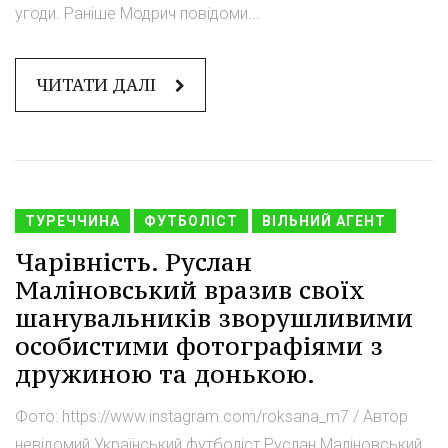
угоди. Раніше Модрич повідоми...
ЧИТАТИ ДАЛІ
ТУРЕЧЧИНА
ФУТБОЛІСТ
ВІЛЬНИЙ АГЕНТ
Чарівність. Руслан
Маліновський вразив своїх
шанувальників зворушливими
особистими фотографіями з
дружиною та донькою.
Фото: https://www.instagram.com/roksana_m7 / Автор
невідомий Український футболіст Руслан Маліновський