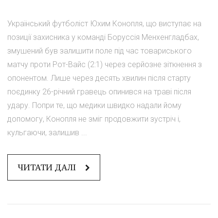
Український футболіст Юхим Конопля, що виступає на
позиції захисника у команді Боруссія Менхенгладбах,
змушений був залишити поле під час товариського
матчу проти Рот-Вайс (2:1) через серйозне зіткнення з
опонентом. Лише через десять хвилин після старту
поєдинку 26-річний гравець опинився на траві після
удару. Попри те, що медики швидко надали йому
допомогу, Конопля не зміг продовжити зустріч і,
кульгаючи, залишив ...
ЧИТАТИ ДАЛІ