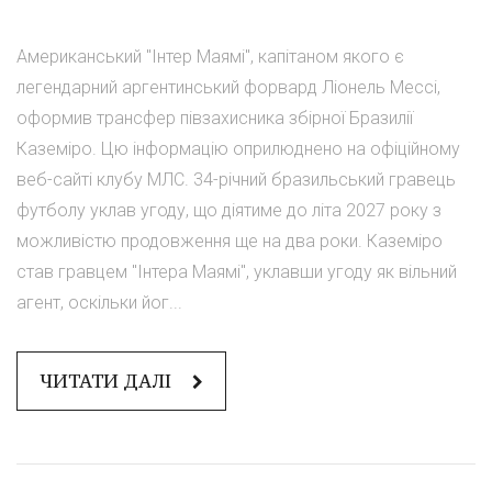
Американський "Інтер Маямі", капітаном якого є
легендарний аргентинський форвард Ліонель Мессі,
оформив трансфер півзахисника збірної Бразилії
Каземіро. Цю інформацію оприлюднено на офіційному
веб-сайті клубу МЛС. 34-річний бразильський гравець
футболу уклав угоду, що діятиме до літа 2027 року з
можливістю продовження ще на два роки. Каземіро
став гравцем "Інтера Маямі", уклавши угоду як вільний
агент, оскільки йог...
ЧИТАТИ ДАЛІ