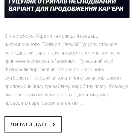
Вінгер збірної України та колишній гравець
житомирського "Полісся" Олексій Гуцуляк отримав
несподіваний варіант для продовження кар'єри після
припинення співпраці з "вовками". Турецький клуб
"Коджаеліспор" виявив інтерес до 28-річного
футболіста і готовий виконати його фінансові вимоги,
пропонуючи йому привабливу заробітну плату. Команда,
що завершила минулий сезон на десятому місці,
проводить переговори з агентом ...
ЧИТАТИ ДАЛІ