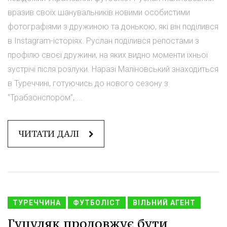
вразив своїх шанувальників новими особистими
фотографіями з дружиною та донькою, які він поділився
в Instagram-історіях. Руслан поділився репостами з
профілю своєї дружини, на яких видно моменти їхньої
зустрічі після розлуки. Наразі Маліновський знаходиться
в Туреччині, готуючись до нового сезону з
"Трабзонспором", ...
ЧИТАТИ ДАЛІ
ТУРЕЧЧИНА
ФУТБОЛІСТ
ВІЛЬНИЙ АГЕНТ
Гуцуляк продовжує бути