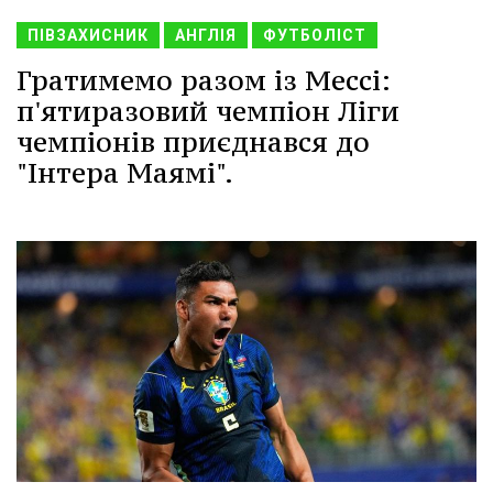
ПІВЗАХИСНИК
АНГЛІЯ
ФУТБОЛІСТ
Гратимемо разом із Мессі:
п'ятиразовий чемпіон Ліги
чемпіонів приєднався до
"Інтера Маямі".