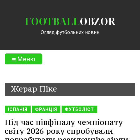
FOOTBALL
OBZOR
Огляд футбольних новин
Меню
Жерар Піке
ІСПАНІЯ
ФРАНЦІЯ
ФУТБОЛІСТ
Під час півфіналу чемпіонату
світу 2026 року спробували
пограбувати резиденцію зірки