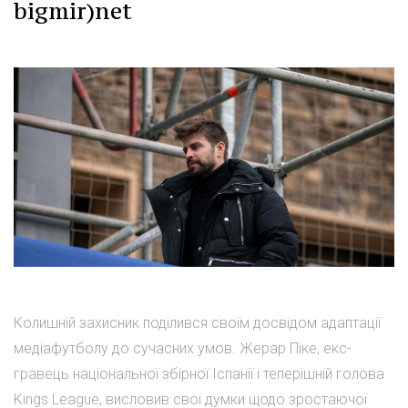
bigmir)net
Колишній захисник поділився своїм досвідом адаптації
медіафутболу до сучасних умов. Жерар Піке, екс-
гравець національної збірної Іспанії і теперішній голова
Kings League, висловив свої думки щодо зростаючої