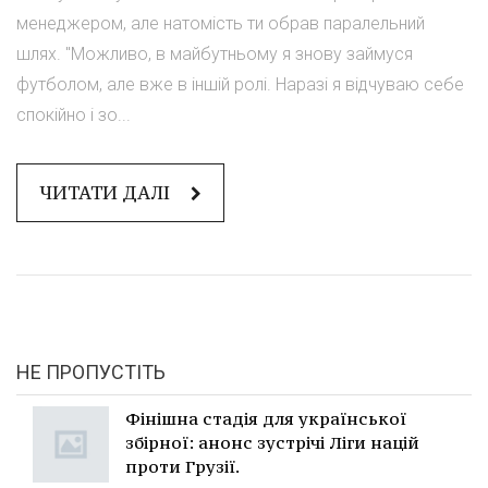
менеджером, але натомість ти обрав паралельний
шлях. "Можливо, в майбутньому я знову займуся
футболом, але вже в іншій ролі. Наразі я відчуваю себе
спокійно і зо...
ЧИТАТИ ДАЛІ
НЕ ПРОПУСТІТЬ
Фінішна стадія для української
збірної: анонс зустрічі Ліги націй
проти Грузії.