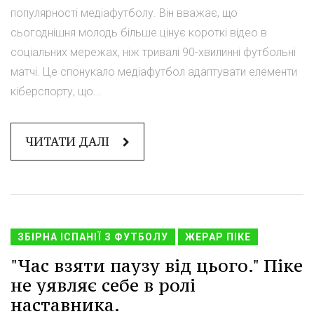
популярності медіафутболу. Він вважає, що
сьогоднішня молодь більше цінує короткі відео в
соціальних мережах, ніж тривалі 90-хвилинні футбольні
матчі. Це спонукало медіафутбол адаптувати елементи
кіберспорту, що...
ЧИТАТИ ДАЛІ
ЗБІРНА ІСПАНІЇ З ФУТБОЛУ
ЖЕРАР ПІКЕ
"Час взяти паузу від цього." Піке
не уявляє себе в ролі
наставника.