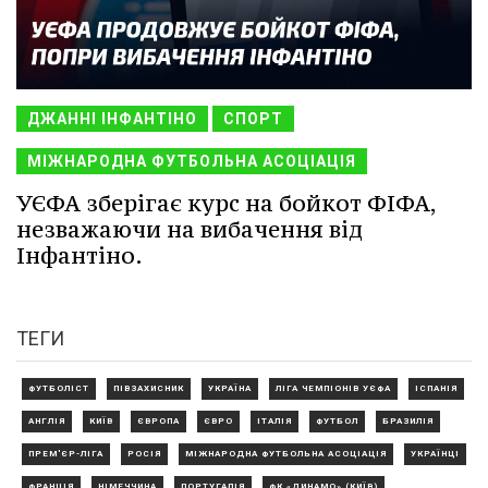
ДЖАННІ ІНФАНТІНО
СПОРТ
МІЖНАРОДНА ФУТБОЛЬНА АСОЦІАЦІЯ
УЄФА зберігає курс на бойкот ФІФА,
незважаючи на вибачення від
Інфантіно.
ТЕГИ
ФУТБОЛІСТ
ПІВЗАХИСНИК
УКРАЇНА
ЛІГА ЧЕМПІОНІВ УЄФА
ІСПАНІЯ
АНГЛІЯ
КИЇВ
ЄВРОПА
ЄВРО
ІТАЛІЯ
ФУТБОЛ
БРАЗИЛІЯ
ПРЕМ'ЄР-ЛІГА
РОСІЯ
МІЖНАРОДНА ФУТБОЛЬНА АСОЦІАЦІЯ
УКРАЇНЦІ
ФРАНЦІЯ
НІМЕЧЧИНА
ПОРТУГАЛІЯ
ФК «ДИНАМО» (КИЇВ)