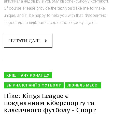
викликала недовіру в усьому європейському контексті.
Of course! Please provide the text you'd like me to make
unique, and I'll be happy to help you with that. Флорентіно
Перес вдало підібрав час для свого кроку. Це с...
ЧИТАТИ ДАЛІ
КРІШТІАНУ РОНАЛДУ
ЗБІРНА ІСПАНІЇ З ФУТБОЛУ
ЛІОНЕЛЬ МЕССІ
Піке: Kings League є
поєднанням кіберспорту та
класичного футболу - Спорт