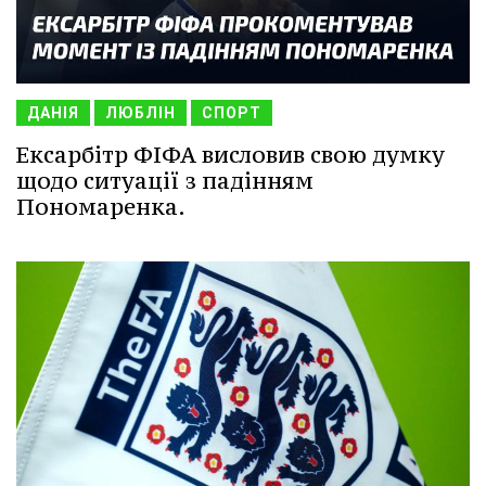
ДАНІЯ
ЛЮБЛІН
СПОРТ
Ексарбітр ФІФА висловив свою думку
щодо ситуації з падінням
Пономаренка.