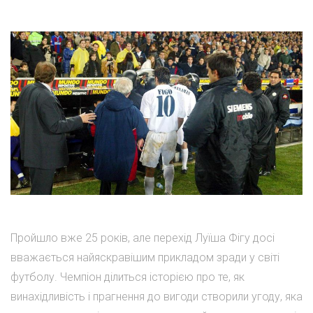
Пройшло вже 25 років, але перехід Луїша Фігу досі
вважається найяскравішим прикладом зради у світі
футболу. Чемпіон ділиться історією про те, як
винахідливість і прагнення до вигоди створили угоду, яка