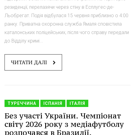
резиденції, перелазячи через стіну в Есплугес-де-
Льобрегат. Подія відбулася 15 червня приблизно о 4:00
ранку. Приватна охоронна служба Ямаля сповістила
каталонських поліцейських, після чого справу передали
до Відділу кримі...
ЧИТАТИ ДАЛІ
ТУРЕЧЧИНА
ІСПАНІЯ
ІТАЛІЯ
Без участі України. Чемпіонат
світу 2026 року з медіафутболу
розпочався в Бразилії.