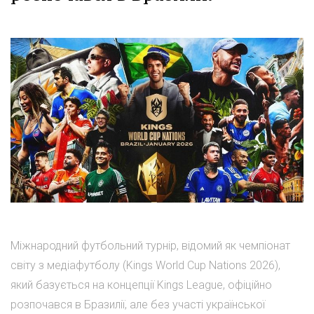
Міжнародний футбольний турнір, відомий як чемпіонат
світу з медіафутболу (Kings World Cup Nations 2026),
який базується на концепції Kings League, офіційно
розпочався в Бразилії, але без участі української