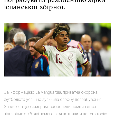
іспанської збірної.
За інформацією La Vanguardia, приватна охорона
футболіста успішно зупинила спробу пограбування.
Завдяки відеокамерам, охоронець помітив двох
підозрілих осіб, які намагалися потрапити на територію