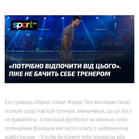
Екс-гравець збірної Іспанії Жерар Піке висловив свою
позицію щодо кар'єри тренера, зазначивши, що це його
не приваблює. Іспанський футболіст не вважає себе
потенційним фахівцем високого класу у найближчому
майбутньому. - Я хотів би бачити тебе тренером або