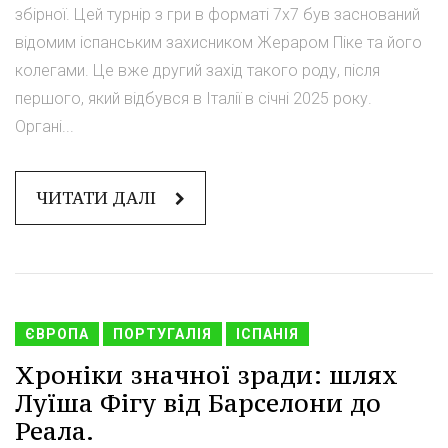
збірної. Цей турнір з гри в форматі 7x7 був заснований
відомим іспанським захисником Жераром Піке та його
колегами. Це вже другий захід такого роду, після
першого, який відбувся в Італії в січні 2025 року.
Органі...
ЧИТАТИ ДАЛІ
ЄВРОПА
ПОРТУГАЛІЯ
ІСПАНІЯ
Хроніки значної зради: шлях
Луїша Фігу від Барселони до
Реала.