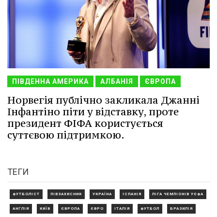
ПІВДЕННА АМЕРИКА
АЛБАНІЯ
ЄВРОПА
Норвегія публічно закликала Джанні
Інфантіно піти у відставку, проте
президент ФІФА користується
суттєвою підтримкою.
ТЕГИ
ФУТБОЛІСТ
ПІВЗАХИСНИК
УКРАЇНА
ІСПАНІЯ
ЛІГА ЧЕМПІОНІВ УЄФА
АНГЛІЯ
КИЇВ
ЄВРОПА
ЄВРО
ІТАЛІЯ
ФУТБОЛ
БРАЗИЛІЯ