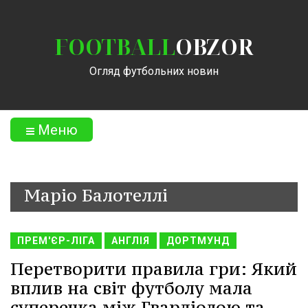
FOOTBALL
OBZOR
Огляд футбольних новин
Меню
Маріо Балотеллі
ПРЕМ'ЄР-ЛІГА
АНГЛІЯ
ДОРТМУНД
Перетворити правила гри: Який
вплив на світ футболу мала
суперечка між Гвардіолою та