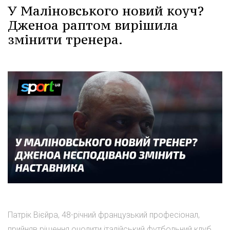
У Маліновського новий коуч?
Дженоа раптом вирішила
змінити тренера.
Патрік Вієйра, 48-річний французький професіонал,
прийняв рішення очолити італійський футбольний клуб