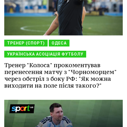
ТРЕНЕР (СПОРТ)
ОДЕСА
УКРАЇНСЬКА АСОЦІАЦІЯ ФУТБОЛУ
Тренер "Колоса" прокоментував
перенесення матчу з "Чорноморцем"
через обстріл з боку РФ: "Як можна
виходити на поле після такого?"