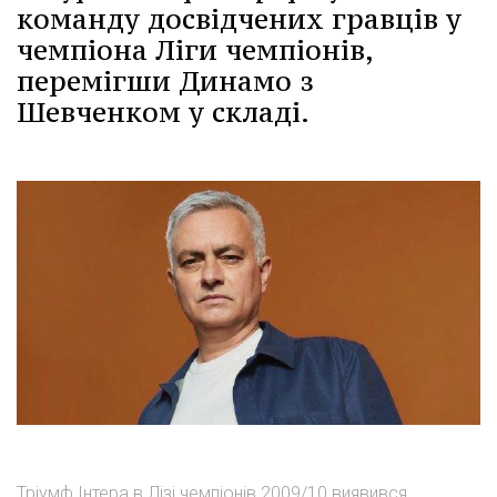
команду досвідчених гравців у
чемпіона Ліги чемпіонів,
перемігши Динамо з
Шевченком у складі.
Тріумф Інтера в Лізі чемпіонів 2009/10 виявився