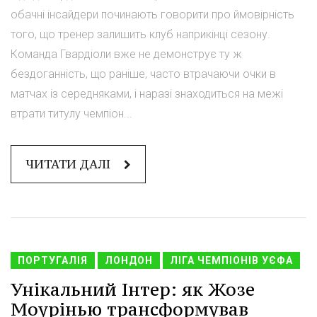
обачні інсайдери починають говорити про ймовірність
того, що тренер залишить клуб наприкінці сезону.
Команда Гвардіоли вже не демонструє ту ж
бездоганність, що раніше, часто втрачаючи очки в
матчах із середняками, і наразі знаходиться на межі
втрати титулу чемпіон...
ЧИТАТИ ДАЛІ
ПОРТУГАЛІЯ
ЛОНДОН
ЛІГА ЧЕМПІОНІВ УЄФА
Унікальний Інтер: як Жозе
Моурінью трансформував