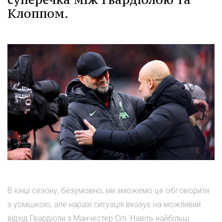
Клоппом.
В кінці сезону, безумовно, ми зможемо це обговорити
з усмішкою, але наразі ситуація вказує на можливий
відхід Гвардіоли з Манчестер Сіті. Навіть найбільш