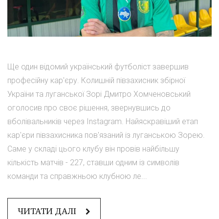
Ще один відомий український футболіст завершив
професійну кар'єру. Колишній півзахисник збірної
України та луганської Зорі Дмитро Хомченовський
оголосив про своє рішення, звернувшись до
вболівальників через Instagram. Найяскравіший етап
кар'єри півзахисника пов'язаний із луганською Зорею.
Саме у складі цього клубу він провів найбільшу
кількість матчів - 227, ставши одним із символів
команди та справжньою клубною ле...
ЧИТАТИ ДАЛІ