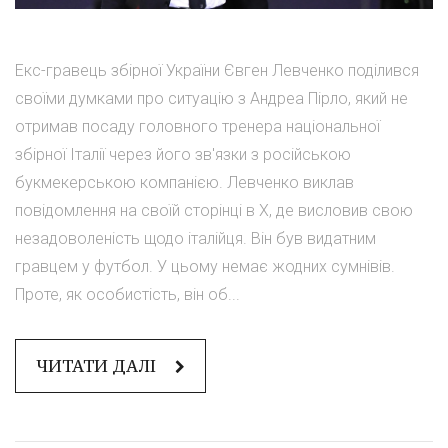
Екс-гравець збірної України Євген Левченко поділився
своїми думками про ситуацію з Андреа Пірло, який не
отримав посаду головного тренера національної
збірної Італії через його зв'язки з російською
букмекерською компанією. Левченко виклав
повідомлення на своїй сторінці в X, де висловив свою
незадоволеність щодо італійця. Він був видатним
гравцем у футбол. У цьому немає жодних сумнівів.
Проте, як особистість, він об...
ЧИТАТИ ДАЛІ