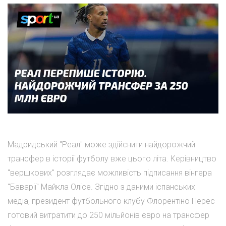
Мадридський "Реал" може здійснити найдорожчий
трансфер в історії футболу вже цього літа. Керівництво
"вершкових" розглядає можливість підписання вінгера
"Баварії" Майкла Олісе. Згідно з даними іспанських
медіа, президент футбольного клубу Флорентіно Перес
готовий витратити до 250 мільйонів євро на трансфер