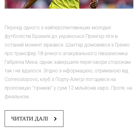
Перехід одного з найперспективніших молодих
футболістів Бразилії до української Прем'єр-ліги в
останній момент зірвався. Шахтар домовився з Греміо
про трансфер 18-річного атакувального півзахисника
Габріела Мека, однак завершити переговори сторонам
так і не вдалося. Згідно з інформацією, отриманою від
Correiodopovo, клуб з Порту-Алегрі погодився на
пропозицію "гірників" у сумі 12 мільйонів євро. Проте, на
фінальном...
ЧИТАТИ ДАЛІ