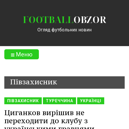
FOOTBALL
OBZOR
Огляд футбольних новин
Меню
Півзахисник
ПІВЗАХИСНИК
ТУРЕЧЧИНА
УКРАЇНЦІ
Циганков вирішив не
переходити до клубу з
українськими гравцями,