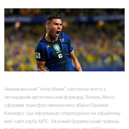
Американський "Інтер Маямі", капітаном якого є
легендарний аргентинський форвард Ліонель Мессі,
оформив трансфер півзахисника збірної Бразилії
Каземіро. Цю інформацію оприлюднено на офіційному
веб-сайті клубу МЛС. 34-річний бразильський гравець