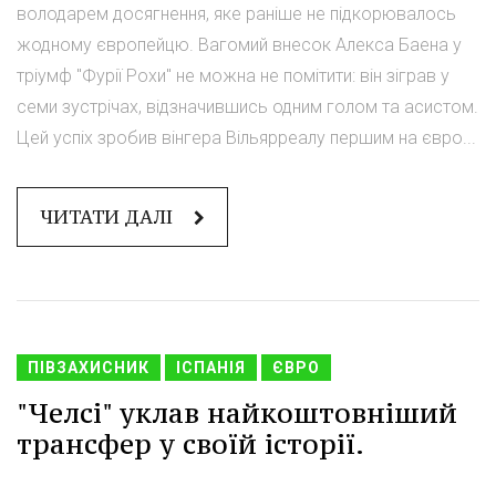
володарем досягнення, яке раніше не підкорювалось
жодному європейцю. Вагомий внесок Алекса Баена у
тріумф "Фурії Рохи" не можна не помітити: він зіграв у
семи зустрічах, відзначившись одним голом та асистом.
Цей успіх зробив вінгера Вільярреалу першим на євро...
ЧИТАТИ ДАЛІ
ПІВЗАХИСНИК
ІСПАНІЯ
ЄВРО
"Челсі" уклав найкоштовніший
трансфер у своїй історії.