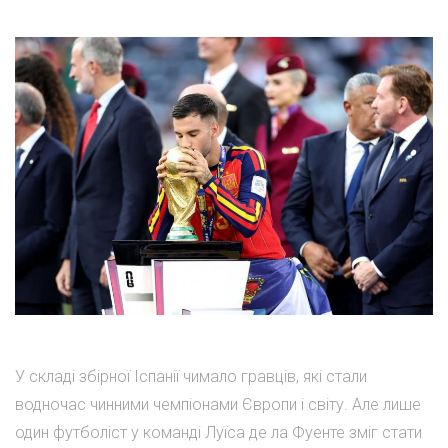
У складі збірної Іспанії чимало гравців, які стали
водночас чинними чемпіонами Європи і світу. Але лише
один футболіст у команді Луїса де ла Фуенте зміг стати