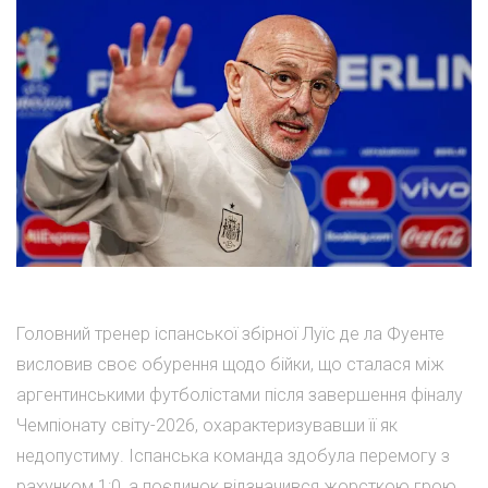
Головний тренер іспанської збірної Луїс де ла Фуенте
висловив своє обурення щодо бійки, що сталася між
аргентинськими футболістами після завершення фіналу
Чемпіонату світу-2026, охарактеризувавши її як
недопустиму. Іспанська команда здобула перемогу з
рахунком 1:0, а поєдинок відзначився жорсткою грою