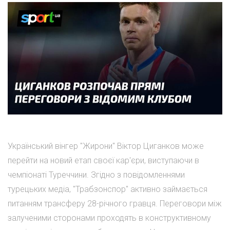
Український вінгер "Жирони" Віктор Циганков може
перейти на новий етап своєї кар'єри, виступаючи в
чемпіонаті Туреччини. Згідно з повідомленнями
турецьких медіа, "Трабзонспор" активно займається
питанням трансферу 28-річного гравця. Переговори між
залученими сторонами проходять в конструктивному