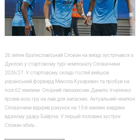
26 липня братиславський Слован на виїзді зустрічався з
Дуклою у стартовому турі чемпіонату Словаччини
2026/27. У стартовому складі гостей вийшов
український форвард Микола Кухаревич та пробув на
полі 62 хвилини. Опорний півзахисник Данило Ігнатенко
провів всю гру на лаві для запасних. Актуальний чемпіон
Словаччини відкрив рахунок на 13-й хвилині завдяки
вдалому удару Байріча. У першій половині зустрічі
Слован збіль...