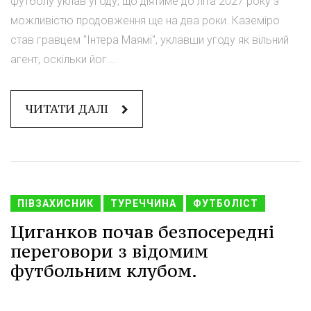
футболу уклав угоду, що діятиме до літа 2027 року з
можливістю продовження ще на два роки. Каземіро
став гравцем "Інтера Маямі", уклавши угоду як вільний
агент, оскільки йог...
ЧИТАТИ ДАЛІ
ПІВЗАХИСНИК
ТУРЕЧЧИНА
ФУТБОЛІСТ
Циганков почав безпосередні
переговори з відомим
футбольним клубом.