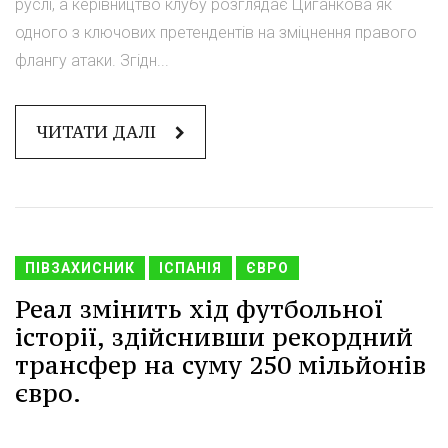
руслі, а керівництво клубу розглядає Циганкова як
одного з ключових претендентів на зміцнення правого
флангу атаки. Згідн...
ЧИТАТИ ДАЛІ
ПІВЗАХИСНИК
ІСПАНІЯ
ЄВРО
Реал змінить хід футбольної
історії, здійснивши рекордний
трансфер на суму 250 мільйонів
євро.