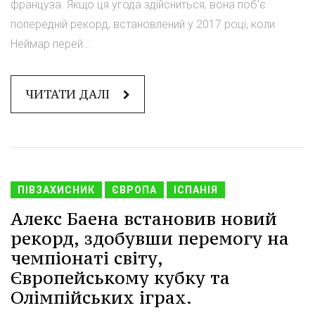
француза. Якщо ця угода здійсниться, вона поб'є
попередній рекорд, встановлений у 2017 році, коли
Неймар перей...
ЧИТАТИ ДАЛІ
ПІВЗАХИСНИК
ЄВРОПА
ІСПАНІЯ
Алекс Баена встановив новий
рекорд, здобувши перемогу на
чемпіонаті світу,
Європейському кубку та
Олімпійських іграх.