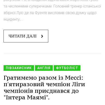
та численними суперечками. Головний тренер іспанської
збірної Луїс де ла Фуенте висловив свою думку щодо
інциденту,...
ЧИТАТИ ДАЛІ
ПІВЗАХИСНИК
АНГЛІЯ
ФУТБОЛІСТ
Гратимемо разом із Мессі:
п'ятиразовий чемпіон Ліги
чемпіонів приєднався до
"Інтера Маямі".