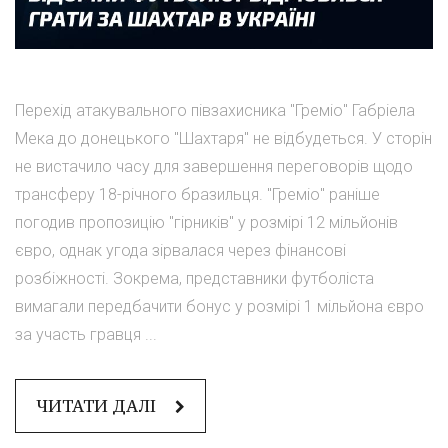
Перехід атакувального півзахисника "Греміо" Габріела
Мека до донецького "Шахтаря" не відбудеться. У сторін
не вистачило часу для завершення переговорів щодо
трансферу 18-річного бразильця. "Греміо" раніше
погодив пропозицію "гірників" у розмірі 12 мільйонів
євро, однак угода зірвалася через фінансові
розбіжності. Зокрема, представники футболіста
вимагали передбачити бонус у розмірі 1 мільйона євро
за участь гравця ...
ЧИТАТИ ДАЛІ