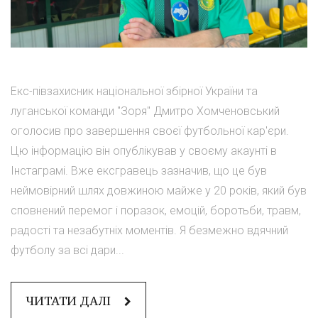
Екс-півзахисник національної збірної України та
луганської команди "Зоря" Дмитро Хомченовський
оголосив про завершення своєї футбольної кар'єри.
Цю інформацію він опублікував у своєму акаунті в
Інстаграмі. Вже ексгравець зазначив, що це був
неймовірний шлях довжиною майже у 20 років, який був
сповнений перемог і поразок, емоцій, боротьби, травм,
радості та незабутніх моментів. Я безмежно вдячний
футболу за всі дари...
ЧИТАТИ ДАЛІ