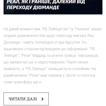
На даний момент між "РБ Лейпцигом" та "Реалом" немає
жодних домовленостей щодо переходу вінгера Яна
Діоманде - навіть попередня угода відсутня. Усі
зацікавлені сторони підтвердили цю інформацію: "РБ
Лейпциг", "Реал" Мадрид та агенти гравця. Інформація,
що заперечує це, є недостовірною. Переговори
тривають, а "РБ Лейпциг" залишається спокійним. На
даний момент "Реал" має перевагу, проте остаточна
сума трансферу ще н...
ЧИТАТИ ДАЛІ