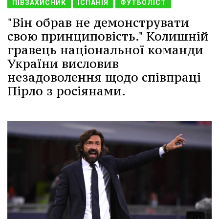
ПІВЗАХИСНИК
ІСПАНІЯ
ФУТБОЛІСТ
"Він обрав не демонструвати
свою принциповість." Колишній
гравець національної команди
України висловив
незадоволення щодо співпраці
Пірло з росіянами.