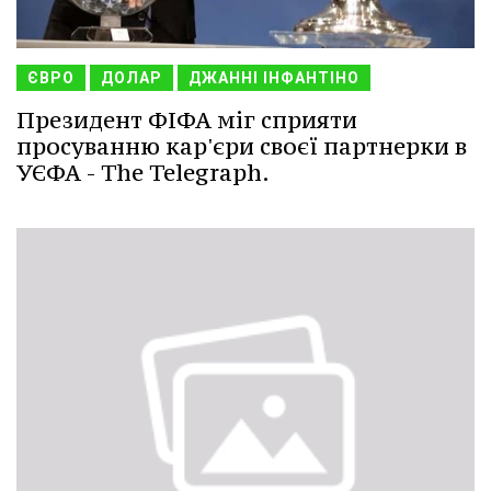
ЄВРО
ДОЛАР
ДЖАННІ ІНФАНТІНО
Президент ФІФА міг сприяти
просуванню кар'єри своєї партнерки в
УЄФА - The Telegraph.