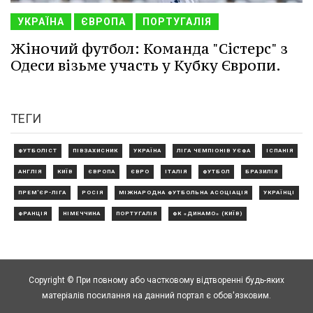
УКРАЇНА
ЄВРОПА
ПОРТУГАЛІЯ
Жіночий футбол: Команда "Сістерс" з
Одеси візьме участь у Кубку Європи.
ТЕГИ
ФУТБОЛІСТ
ПІВЗАХИСНИК
УКРАЇНА
ЛІГА ЧЕМПІОНІВ УЄФА
ІСПАНІЯ
АНГЛІЯ
КИЇВ
ЄВРОПА
ЄВРО
ІТАЛІЯ
ФУТБОЛ
БРАЗИЛІЯ
ПРЕМ'ЄР-ЛІГА
РОСІЯ
МІЖНАРОДНА ФУТБОЛЬНА АСОЦІАЦІЯ
УКРАЇНЦІ
ФРАНЦІЯ
НІМЕЧЧИНА
ПОРТУГАЛІЯ
ФК «ДИНАМО» (КИЇВ)
Copyright © При повному або частковому відтворенні будь-яких
матеріалів посилання на данний портал є обов'язковим.