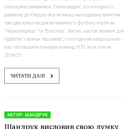
сенсаційно виявилася "Олександрія", а з елітарного
дивізіону до Першої ліги не менш несподівано вилетіли
такі два культові для вітчизняного футболу клуби як
"Чорноморець" та "Ворскла". Звісно, настає момент для
підбиття "гарячих підсумків", і сьогодні ми запрошуємо
вас обговорити тренерів команд УПЛ, які в сезоні
2024/25 ...
ЧИТАТИ ДАЛІ
АВТОР: ШАНДРУК
Шандрук висловив свою думку