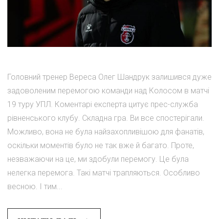
Головний тренер Вереса Олег Шандрук залишився дуже
задоволеним перемогою команди над Колосом в матчі
19 туру УПЛ. Коментарі експерта цитує прес-служба
рівненського клубу. Складна гра. Ви все спостерігали.
Можливо, вона не була найзахопливішою для фанатів,
оскільки моментів було не так вже й багато. Проте,
незважаючи на це, ми здобули перемогу. Це була
нелегка перемога. Такі матчі трапляються. Особливо
весною. І тим...