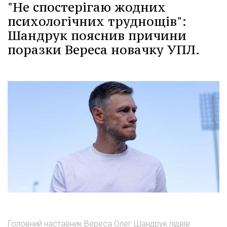
"Не спостерігаю жодних
психологічних труднощів":
Шандрук пояснив причини
поразки Вереса новачку УПЛ.
Головний наставник Вереса Олег Шандрук підвів