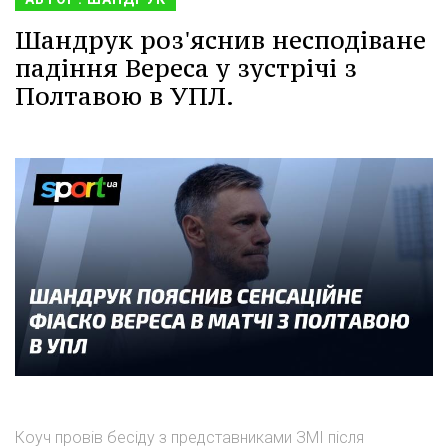
Шандрук роз'яснив несподіване
падіння Вереса у зустрічі з
Полтавою в УПЛ.
Коуч провів бесіду з представниками ЗМІ після