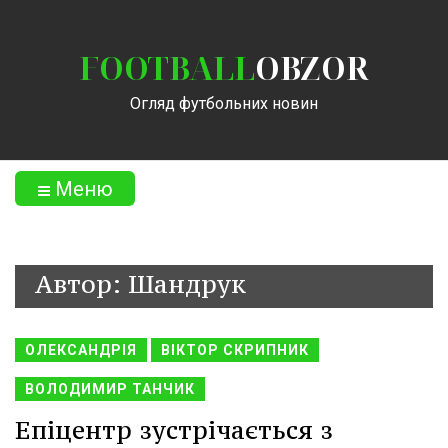
FOOTBALL
OBZOR
Огляд футбольних новин
Меню
Автор: Шандрук
ОЛЕКСАНДРІЯ
ВІКТОР СКРИПНИК
ВОЛОДИМИР ТАНЧИК
Епіцентр зустрічається з