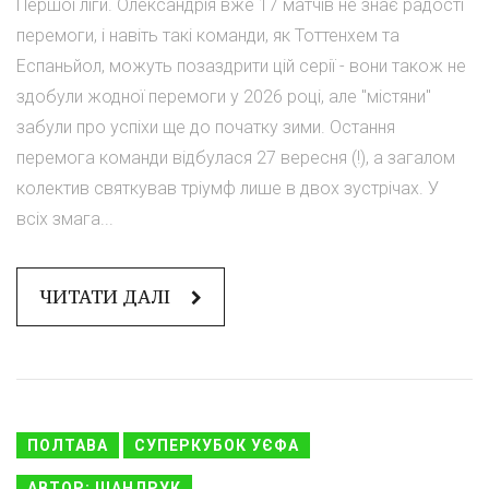
Першої ліги. Олександрія вже 17 матчів не знає радості
перемоги, і навіть такі команди, як Тоттенхем та
Еспаньйол, можуть позаздрити цій серії - вони також не
здобули жодної перемоги у 2026 році, але "містяни"
забули про успіхи ще до початку зими. Остання
перемога команди відбулася 27 вересня (!), а загалом
колектив святкував тріумф лише в двох зустрічах. У
всіх змага...
ЧИТАТИ ДАЛІ
ПОЛТАВА
СУПЕРКУБОК УЄФА
АВТОР: ШАНДРУК