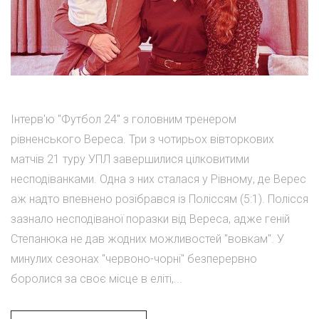
Інтерв'ю "Футбол 24" з головним тренером
рівненського Вереса. Три з чотирьох вівторкових
матчів 21 туру УПЛ завершилися цілковитими
несподіванками. Одна з них сталася у Рівному, де Верес
аж надто впевнено розібрався із Поліссям (5:1). Полісся
зазнало несподіваної поразки від Вереса, адже геній
Степанюка не дав жодних можливостей "вовкам". У
минулих сезонах "червоно-чорні" безперервно
боролися за своє місце в еліті,...