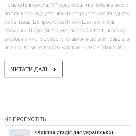
Романа Григорчука. "У Чорноморці я не побачив нічого
позитивного. Відчуття, ніби я повернувся на п'ятнадцять
років назад. Це просто жах! Після Шахтаря я був
вражений. Щодо Григорчука, як особистості, не можу
висловити нічого доброго. Ставлення до всіх гравців, а
не лише до мене, просто жахливе." Клуб УПЛ визнав н...
ЧИТАТИ ДАЛІ
НЕ ПРОПУСТІТЬ
Фінішна стадія для української