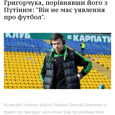
Григорчука, порівнявши його з
Путіним: "Він не має уявлення
про футбол".
Колишній голкіпер збірної України Олексій Шевченко з
тривогою пригадує часи, коли грав під керівництвом