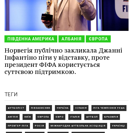
ПІВДЕННА АМЕРИКА
АЛБАНІЯ
ЄВРОПА
Норвегія публічно закликала Джанні
Інфантіно піти у відставку, проте
президент ФІФА користується
суттєвою підтримкою.
ТЕГИ
ФУТБОЛІСТ
ПІВЗАХИСНИК
УКРАЇНА
ІСПАНІЯ
ЛІГА ЧЕМПІОНІВ УЄФА
АНГЛІЯ
КИЇВ
ЄВРОПА
ЄВРО
ІТАЛІЯ
ФУТБОЛ
БРАЗИЛІЯ
ПРЕМ'ЄР-ЛІГА
РОСІЯ
МІЖНАРОДНА ФУТБОЛЬНА АСОЦІАЦІЯ
УКРАЇНЦІ