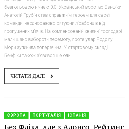
безгольовою нічиєю 0:0. Український воротар Бенфіки
Анатолій Трубін став справжнім героєм для своєї
команди, неодноразово рятуючи лісабонців від
пропущених м'ячів. На компенсованій хвилині господарі
мали шанс вибороти перемогу, проте удар Родрігу
Мори зупинила поперечина. У стартовому складі
Бенфіки також з'явився ще оди...
ЧИТАТИ ДАЛІ
ЄВРОПА
ПОРТУГАЛІЯ
ІСПАНІЯ
Без Фліка, але з Алонсо. Рейтинг