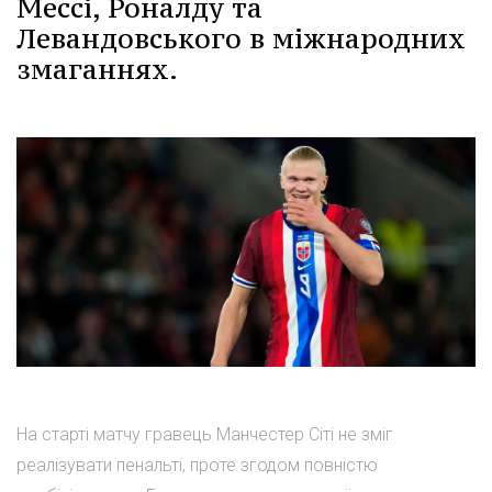
Мессі, Роналду та
Левандовського в міжнародних
змаганнях.
На старті матчу гравець Манчестер Сіті не зміг
реалізувати пенальті, проте згодом повністю