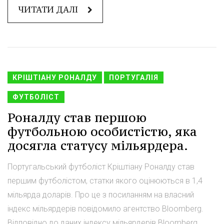
ЧИТАТИ ДАЛІ
КРІШТІАНУ РОНАЛДУ
ПОРТУГАЛІЯ
ФУТБОЛІСТ
Роналду став першою
футбольною особистістю, яка
досягла статусу мільярдера.
Португальський футболіст Кріштіану Роналду став
першим футболістом, статки якого оцінюються в 1,4
мільярда доларів. Про це з посиланням на власний
індекс мільярдерів повідомило агентство Bloomberg.
Відповідно до даних індексу мільярдерів Bloomberg,