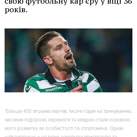
свою футбольну кар'єру у віці 36
років.
"Більше 450 зіграних матчів, тисячі годин на тренуваннях,
численні подорожі, перемоги та невдачі стали основою
мого розвитку як особистості та спортсмена. Однак
найголовніше – це роки, наповнені пристрастю та