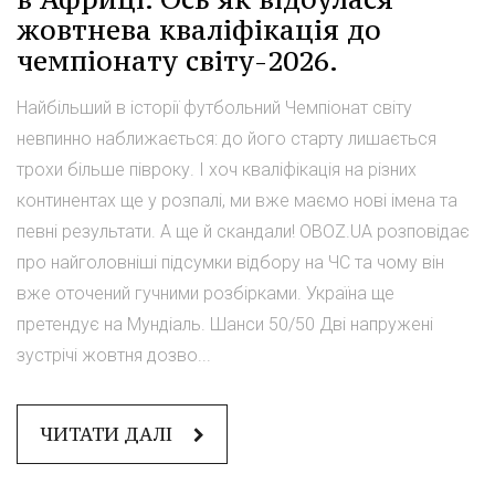
жовтнева кваліфікація до
чемпіонату світу-2026.
Найбільший в історії футбольний Чемпіонат світу
невпинно наближається: до його старту лишається
трохи більше півроку. І хоч кваліфікація на різних
континентах ще у розпалі, ми вже маємо нові імена та
певні результати. А ще й скандали! OBOZ.UA розповідає
про найголовніші підсумки відбору на ЧС та чому він
вже оточений гучними розбірками. Україна ще
претендує на Мундіаль. Шанси 50/50 Дві напружені
зустрічі жовтня дозво...
ЧИТАТИ ДАЛІ