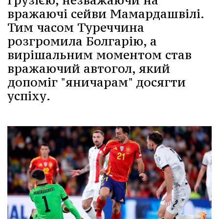
Грузією, незважаючи на
вражаючі сейви Мамардашвілі.
Тим часом Туреччина
розгромила Болгарію, а
вирішальним моментом став
вражаючий автогол, який
допоміг "яничарам" досягти
успіху.