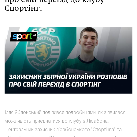
Спортінг.
Ілля Яблонський поділився подробицями, як з'явилася
можливість приєднатися до клубу з Лісабона.
Центральний захисник лісабонського "Спортінга" та