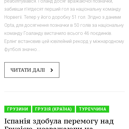
реабілітувався. Голанд досяг вражаючої позначки,
забивши п'ятдесят перший гол за національну команду
Норвегії. Тепер у його доробку 51 гол. Згідно з даними
Opta, для досягнення позначки в 50 голів за національну
команду Гоаланду вистачило всього 46 поєдинків.
Ерлінг встановив цей ювілейний рекорд у міжнародному
футболі значно...
ЧИТАТИ ДАЛІ
ГРУЗИНИ
ГРУЗІЯ (КРАЇНА)
ТУРЕЧЧИНА
Іспанія здобула перемогу над