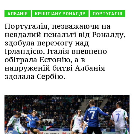
АЛБАНІЯ
КРІШТІАНУ РОНАЛДУ
ПОРТУГАЛІЯ
Португалія, незважаючи на
невдалий пенальті від Роналду,
здобула перемогу над
Ірландією. Італія впевнено
обіграла Естонію, а в
напруженій битві Албанія
здолала Сербію.