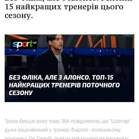
15 найкращих тренерів цього
сезону.
Трохи більше року тому ЗМІ повідомляли, що "Шахтар"
дуже зацікавлений у тренері Фаріолі - колишньому
помічнику Де Дзербі, який на той момент на високому