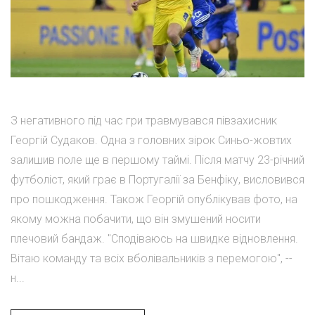
З негативного під час гри травмувався півзахисник
Георгій Судаков. Одна з головних зірок Синьо-жовтих
залишив поле ще в першому таймі. Після матчу 23-річний
футболіст, який грає в Португалії за Бенфіку, висловився
про пошкодження. Також Георгій опублікував фото, на
якому можна побачити, що він змушений носити
плечовий бандаж. "Сподіваюсь на швидке відновлення.
Вітаю команду та всіх вболівальників з перемогою", --
н...