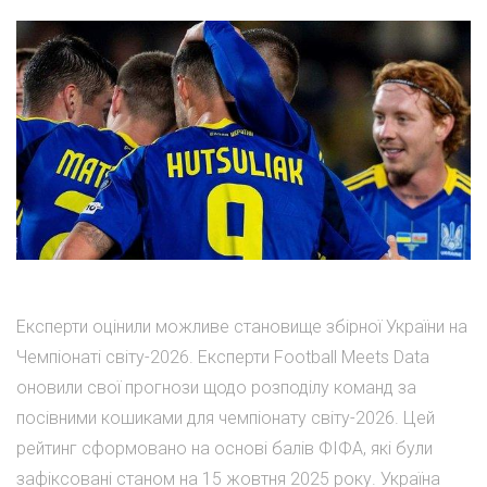
Експерти оцінили можливе становище збірної України на
Чемпіонаті світу-2026. Експерти Football Meets Data
оновили свої прогнози щодо розподілу команд за
посівними кошиками для чемпіонату світу-2026. Цей
рейтинг сформовано на основі балів ФІФА, які були
зафіксовані станом на 15 жовтня 2025 року. Україна