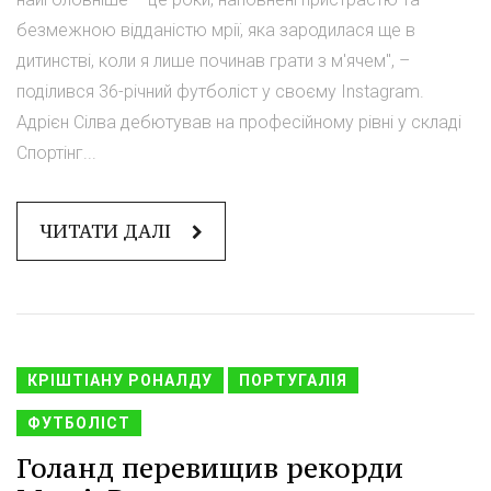
безмежною відданістю мрії, яка зародилася ще в
дитинстві, коли я лише починав грати з м'ячем", –
поділився 36-річний футболіст у своєму Instagram.
Адрієн Сілва дебютував на професійному рівні у складі
Спортінг...
ЧИТАТИ ДАЛІ
КРІШТІАНУ РОНАЛДУ
ПОРТУГАЛІЯ
ФУТБОЛІСТ
Голанд перевищив рекорди