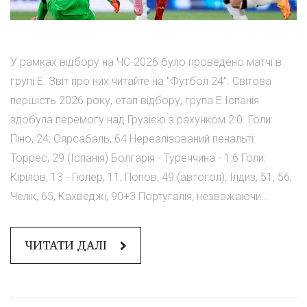
У рамках відбору на ЧС-2026 було проведено матчі в
групі Е. Звіт про них читайте на "Футбол 24". Світова
першість 2026 року, етап відбору, група Е Іспанія
здобула перемогу над Грузією з рахунком 2:0. Голи:
Піно, 24; Оярсабаль, 64 Нереалізований пенальті:
Торрес, 29 (Іспанія) Болгарія - Туреччина - 1:6 Голи:
Кірілов, 13 - Гюлер, 11, Попов, 49 (автогол), Їлдиз, 51, 56,
Челік, 65, Кахведжі, 90+3 Португалія, незважаючи...
ЧИТАТИ ДАЛІ