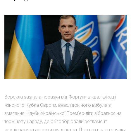
Ворскла зазнала поразки від Фортуни в кваліфікації
жіночого Кубка Європи, внаслідок чого вибула з
змагання. Клуби Української Прем'єр-ліги зібралися на
термінову нараду, де обговорювали регламент
чемпіонату та аспекти суддівства. Шахтар подав заявку