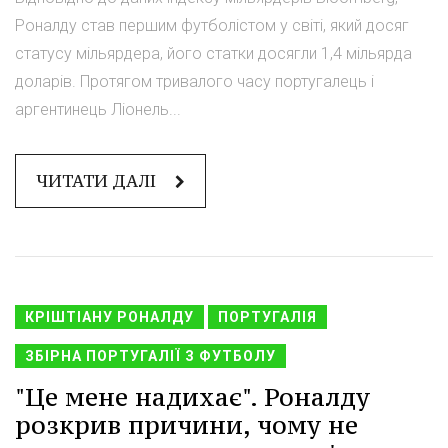
Роналду став першим футболістом у світі, який досяг
статусу мільярдера, його статки досягли 1,4 мільярда
доларів. Протягом тривалого часу португалець і
аргентинець Ліонель...
ЧИТАТИ ДАЛІ
КРІШТІАНУ РОНАЛДУ
ПОРТУГАЛІЯ
ЗБІРНА ПОРТУГАЛІЇ З ФУТБОЛУ
"Це мене надихає". Роналду
розкрив причини, чому не