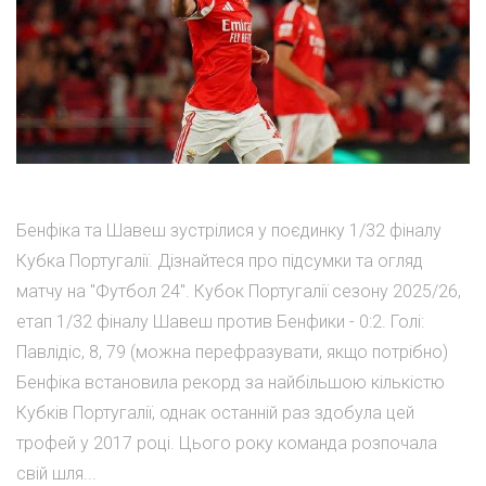
Бенфіка та Шавеш зустрілися у поєдинку 1/32 фіналу
Кубка Португалії. Дізнайтеся про підсумки та огляд
матчу на "Футбол 24". Кубок Португалії сезону 2025/26,
етап 1/32 фіналу Шавеш против Бенфики - 0:2. Голі:
Павлідіс, 8, 79 (можна перефразувати, якщо потрібно)
Бенфіка встановила рекорд за найбільшою кількістю
Кубків Португалії, однак останній раз здобула цей
трофей у 2017 році. Цього року команда розпочала
свій шля...