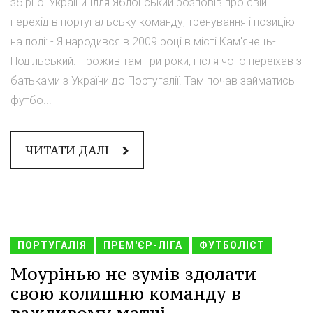
збірної України Ілля Яблонський розповів про свій
перехід в португальську команду, тренування і позицію
на полі: - Я народився в 2009 році в місті Кам'янець-
Подільський. Прожив там три роки, після чого переїхав з
батьками з України до Португалії. Там почав займатись
футбо...
ЧИТАТИ ДАЛІ
ПОРТУГАЛІЯ
ПРЕМ'ЄР-ЛІГА
ФУТБОЛІСТ
Моурінью не зумів здолати
свою колишню команду в
важливому матчі