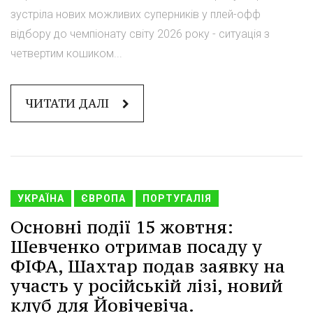
зустріла нових можливих суперників у плей-офф
відбору до чемпіонату світу 2026 року - ситуація з
четвертим кошиком...
ЧИТАТИ ДАЛІ
УКРАЇНА
ЄВРОПА
ПОРТУГАЛІЯ
Основні події 15 жовтня:
Шевченко отримав посаду у
ФІФА, Шахтар подав заявку на
участь у російській лізі, новий
клуб для Йовічевіча.