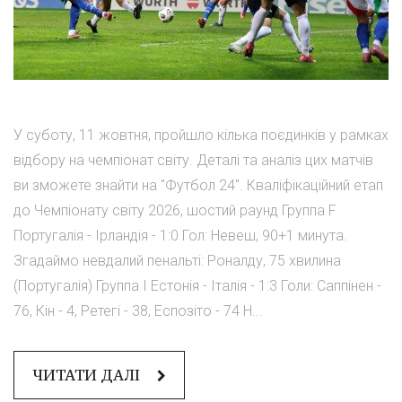
У суботу, 11 жовтня, пройшло кілька поєдинків у рамках
відбору на чемпіонат світу. Деталі та аналіз цих матчів
ви зможете знайти на "Футбол 24". Кваліфікаційний етап
до Чемпіонату світу 2026, шостий раунд Группа F
Португалія - Ірландія - 1:0 Гол: Невеш, 90+1 минута.
Згадаймо невдалий пенальті: Роналду, 75 хвилина
(Португалія) Группа I Естонія - Італія - 1:3 Голи: Саппінен -
76, Кін - 4, Ретегі - 38, Еспозіто - 74 Н...
ЧИТАТИ ДАЛІ