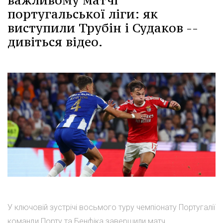
португальської ліги: як
виступили Трубін і Судаков --
дивіться відео.
У ключовій зустрічі восьмого туру чемпіонату Португалії
команди Порту та Бенфіка завершили матч