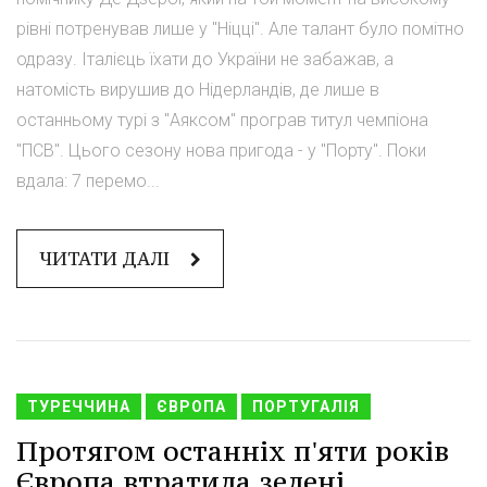
рівні потренував лише у "Ніцці". Але талант було помітно
одразу. Італієць їхати до України не забажав, а
натомість вирушив до Нідерландів, де лише в
останньому турі з "Аяксом" програв титул чемпіона
"ПСВ". Цього сезону нова пригода - у "Порту". Поки
вдала: 7 перемо...
ЧИТАТИ ДАЛІ
ТУРЕЧЧИНА
ЄВРОПА
ПОРТУГАЛІЯ
Протягом останніх п'яти років
Європа втратила зелені