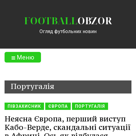
FOOTBALL
OBZOR
Огляд футбольних новин
Меню
Португалія
ПІВЗАХИСНИК
ЄВРОПА
ПОРТУГАЛІЯ
Неясна Європа, перший виступ
Кабо-Верде, скандальні ситуації
в Африці. Ось як відбулася