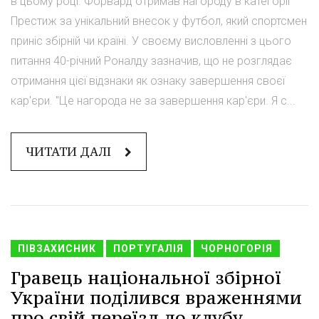
в цьому році. Форвард отримав нагороду в категорії
Престиж за унікальний внесок у футбол, який спортсмен
приніс збірній чи країні. У своєму висловленні з цього
питання 40-річний Роналду зазначив, що не розглядає
отримання цієї відзнаки як ознаку завершення своєї
кар'єри. "Це нагорода не за завершення кар'єри. Я с...
ЧИТАТИ ДАЛІ
ПІВЗАХИСНИК
ПОРТУГАЛІЯ
ЧОРНОГОРІЯ
Гравець національної збірної
України поділився враженнями
про свій переїзд до клубу