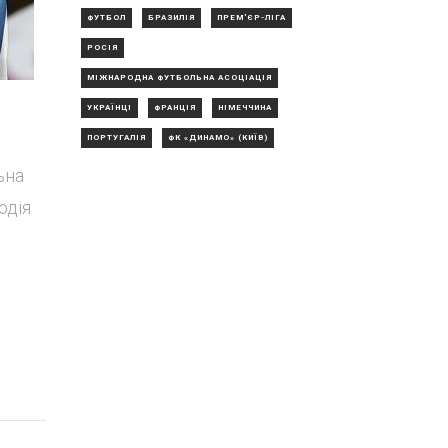
ФУТБОЛ
БРАЗИЛІЯ
ПРЕМ'ЄР-ЛІГА
РОСІЯ
МІЖНАРОДНА ФУТБОЛЬНА АСОЦІАЦІЯ
УКРАЇНЦІ
ФРАНЦІЯ
НІМЕЧЧИНА
ПОРТУГАЛІЯ
ФК «ДИНАМО» (КИЇВ)
ьна
одія