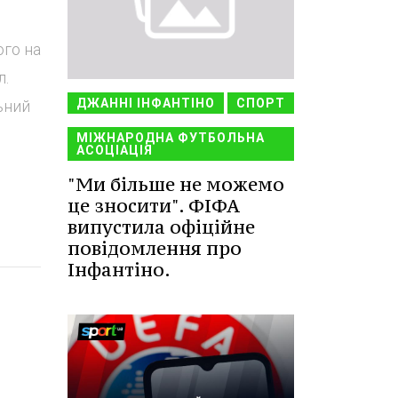
ого на
л.
ДЖАННІ ІНФАНТІНО
СПОРТ
ьний
МІЖНАРОДНА ФУТБОЛЬНА
АСОЦІАЦІЯ
"Ми більше не можемо
це зносити". ФІФА
випустила офіційне
повідомлення про
Інфантіно.