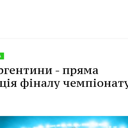
А
ргентини - пряма
ція фіналу чемпіонат