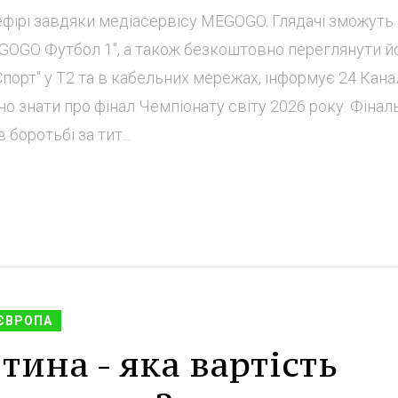
фірі завдяки медіасервісу MEGOGO. Глядачі зможуть
GOGO Футбол 1", а також безкоштовно переглянути й
орт" у Т2 та в кабельних мережах, інформує 24 Кана
бно знати про фінал Чемпіонату світу 2026 року. Фінал
боротьбі за тит...
ЄВРОПА
тина - яка вартість