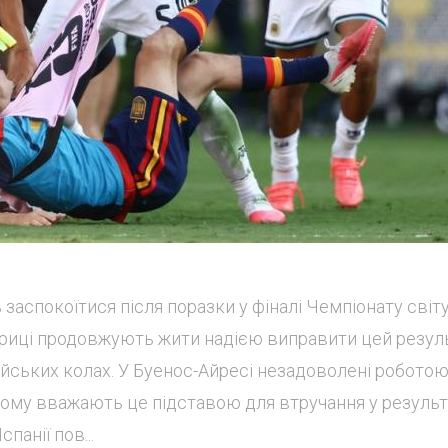
заспокоїтися після поразки у фіналі Чемпіонату світ
Америці продовжують жити надією виправити цей резул
ейських колах. У Буенос-Айресі незадоволені робото
тому вважають це підставою для втручання у результ
панії пов...