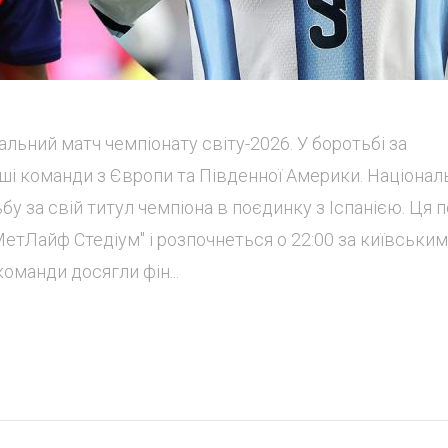
шальний матч чемпіонату світу-2026. У боротьбі за
ші команди з Європи та Південної Америки. Націонал
 за свій титул чемпіона в поєдинку з Іспанією. Ця п
МетЛайф Стедіум" і розпочнеться о 22:00 за київським
оманди досягли фін...