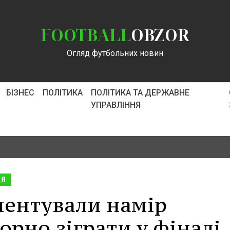
FOOTBALL
OBZOR
Огляд футбольних новин
БІЗНЕС
ПОЛІТИКА
ПОЛІТИКА ТА ДЕРЖАВНЕ
УПРАВЛІННЯ
ІЯ
ментували намір
рно зіграти у фіналі