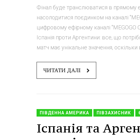
Фінал буде транслюватися в прямому е
насолодитися поєдинком на каналі "ME
цифровому ефірному каналі "MEGOGO Сп
Іспанія проти Аргентини: все, що потрі
матч має унікальне значення, оскільки в 
ЧИТАТИ ДАЛІ
ПІВДЕННА АМЕРИКА
ПІВЗАХИСНИК
Іспанія та Арген