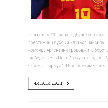
Цієї неділі, 19 липня, відбудеться вирі
престижний Кубок зійдуться найсильні
команда Аргентини продовжить боротьбу
відбудеться в Нью-Йорку на стадіоні "
часом, інформує 24 Канал. Яким чином к
ЧИТАТИ ДАЛІ