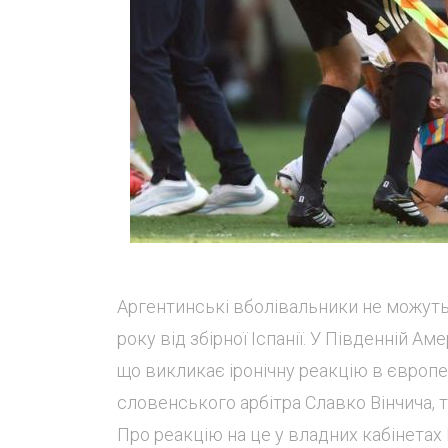
Аргентинські вболівальники не можуть 
року від збірної Іспанії. У Південній 
що викликає іронічну реакцію в європ
словенського арбітра Славко Вінчича, 
Про реакцію на це у владних кабінетах Іс