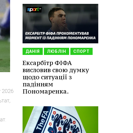
ДАНІЯ
ЛЮБЛІН
СПОРТ
Ексарбітр ФІФА
висловив свою думку
щодо ситуації з
падінням
Пономаренка.
у 2026
ьтат,
ю
ат.