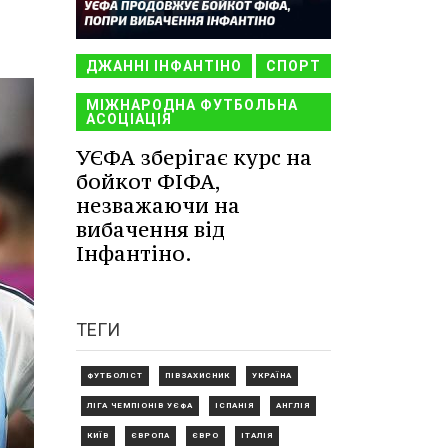
ДЖАННІ ІНФАНТІНО
СПОРТ
МІЖНАРОДНА ФУТБОЛЬНА
АСОЦІАЦІЯ
УЄФА зберігає курс на
бойкот ФІФА,
незважаючи на
вибачення від
Інфантіно.
ТЕГИ
ФУТБОЛІСТ
ПІВЗАХИСНИК
УКРАЇНА
ЛІГА ЧЕМПІОНІВ УЄФА
ІСПАНІЯ
АНГЛІЯ
КИЇВ
ЄВРОПА
ЄВРО
ІТАЛІЯ