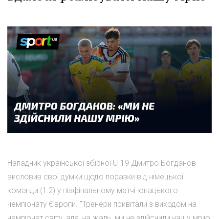
Нападник української збірної U-19 Дмитро Богданов
висловив свої думки щодо поразки від німецької
команди (1:2) у півфінальному матчі юнацького
чемпіонату Європи. "Тренери привітали з виходом на
чемпіонат світу, але, на жаль, ми не здійснили нашу мрію