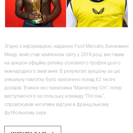
Згідно з інформацією, наданою Foot Mercato, Бенжамен
Менді, який став чемпіоном світу у 2018 році, виставив
на аукціон офіційну репліку основного трофея цього
міжнародного змагання. В результаті аукціону за цю
унікальну пам'ятку було заплачено понад 62 тисячі
доларів. Вчинок екс-захисника "Манчестер Сіті", тепер
виступаючого за польську команду "Погонь",
спровокував негативні відгуки в французькому
футбольному сере...