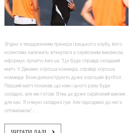
Згідно з твердженням тренера грецького клубу, його
колективу належить зіткнутися з серйозним викликом,
інформує dynamo.kiev.ua. "Це буде справді складний
матч. У Динамо хороша команда, справді хороша
команда. Вони демонструють дуже хороший футбол.
Перший матч показав, що нам і цього разу буде
складно, але ми готові. Втім, це дуже серйозний виклик
для нас. Я очікую складної гри. Але підходимо до неї з
оптимізмом", -...
ЧИТАТИ ДАЛІ