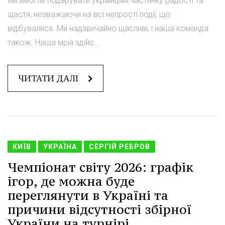
ми змогли подарувати українцям частинку радості та
щастя, незважаючи на всі непрості події, що
відбувалися. Ми надзвичайно щасливі, і наша команда
також. Наша мрія здійс...
ЧИТАТИ ДАЛІ
КИЇВ
УКРАЇНА
СЕРГІЙ РЕБРОВ
Чемпіонат світу 2026: графік
ігор, де можна буде
переглянути в Україні та
причини відсутності збірної
України на турнірі.