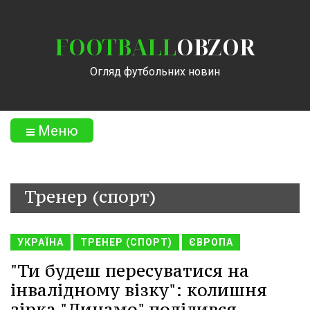
FOOTBALL
OBZOR
Огляд футбольних новин
Меню
Тренер (спорт)
УКРАЇНА
ТРЕНЕР (СПОРТ)
ЄВРОПА
"Ти будеш пересуватися на
інвалідному візку": колишня
зірка "Динамо" поділився