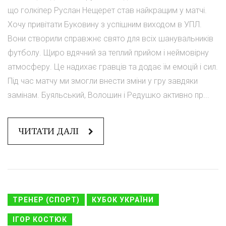
що голкіпер Руслан Нещерет став найкращим у матчі.
Хочу привітати Буковину з успішним виходом в УПЛ.
Вони створили справжнє свято для всіх шанувальників
футболу. Щиро вдячний за теплий прийом і неймовірну
атмосферу. Це надихає гравців та додає їм емоцій і сил.
Під час матчу ми змогли внести зміни у гру завдяки
замінам. Буяльський, Волошин і Редушко активно пр...
ЧИТАТИ ДАЛІ
ТРЕНЕР (СПОРТ)
КУБОК УКРАЇНИ
ІГОР КОСТЮК