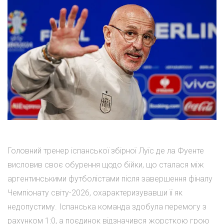
Головний тренер іспанської збірної Луїс де ла Фуенте
висловив своє обурення щодо бійки, що сталася між
аргентинськими футболістами після завершення фіналу
Чемпіонату світу-2026, охарактеризувавши її як
недопустиму. Іспанська команда здобула перемогу з
рахунком 1:0, а поєдинок відзначився жорсткою грою