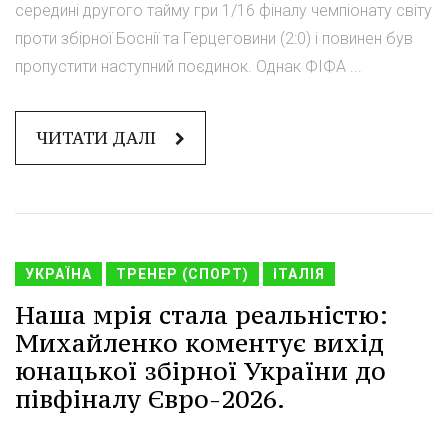
середині другого тайму гри 1/16 фіналу чемпіонату світу
проти збірної Боснії та Герцеговини (2:0) і повинен був
пропустити наступний поєдинок. Однак ФІФА ...
ЧИТАТИ ДАЛІ
УКРАЇНА
ТРЕНЕР (СПОРТ)
ІТАЛІЯ
Наша мрія стала реальністю:
Михайленко коментує вихід
юнацької збірної України до
півфіналу Євро-2026.