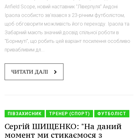
Anfield Scope, новий наставник "Ліверпуля" Андоні
Іраола особисто зв'язався з 23-річним футболістом,
щоб обговорити можливість його переходу. Іраола та
Забарний мають значний досвід спільної роботи в
"Борнмуті", що робить цей варіант посилення особливо
привабливим дл...
ЧИТАТИ ДАЛІ
ПІВЗАХИСНИК
ТРЕНЕР (СПОРТ)
ФУТБОЛІСТ
Сергій ШИЩЕНКО: "На даний
момент ми стикаємося з