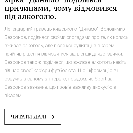
причинами, чому відмовився
від алкоголю.
Легендарний гравець київського "Динамо", Володимир
Безсонов, поділився своїми спогадами про те, як колись
вживав алкоголь, але після консультації з лікарем
прийняв рішення відмовитися від цієї шкідливої звички.
Безсонов також поділився, що вживав алкоголь навіть
під час своєї кар'єри футболіста. Цю інформацію він
озвучив в одному з інтерв'ю, повідомляє Sport.ua.
Безсонов зазначив, що провів важливу дискусію з
лікарем...
ЧИТАТИ ДАЛІ