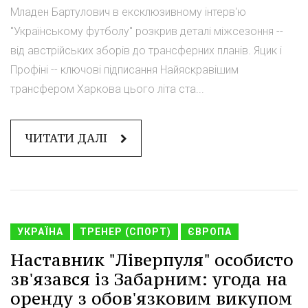
Младен Бартулович в ексклюзивному інтерв'ю
"Українському футболу" розкрив деталі міжсезоння --
від австрійських зборів до трансферних планів. Яцик і
Профіні -- ключові підписання Найяскравішим
трансфером Харкова цього літа ста...
ЧИТАТИ ДАЛІ
УКРАЇНА
ТРЕНЕР (СПОРТ)
ЄВРОПА
Наставник "Ліверпуля" особисто
зв'язався із Забарним: угода на
оренду з обов'язковим викупом