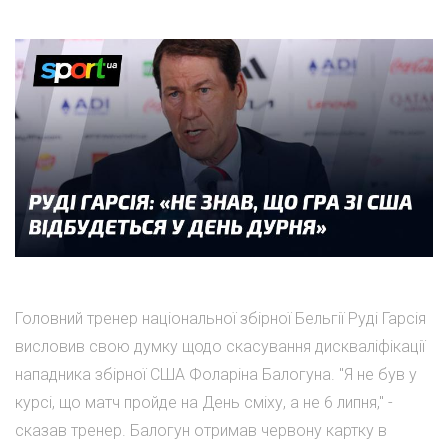
Головний тренер національної збірної Бельгії Руді Гарсія
висловив свою думку щодо скасування дискваліфікації
нападника збірної США Фоларіна Балогуна. "Я не був у
курсі, що матч пройде на День сміху, а не 6 липня," -
сказав тренер. Балогун отримав червону картку в