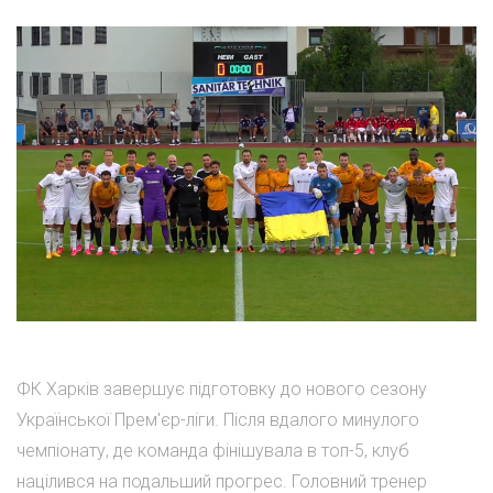
ФК Харків завершує підготовку до нового сезону
Української Прем'єр-ліги. Після вдалого минулого
чемпіонату, де команда фінішувала в топ-5, клуб
націлився на подальший прогрес. Головний тренер