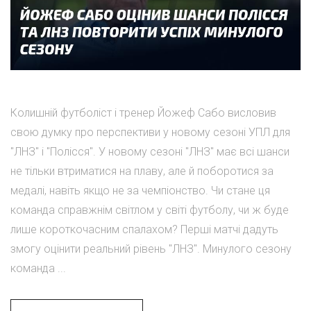
Колишній футболіст і тренер Йожеф Сабо висловив
свою думку про перспективи у новому сезоні УПЛ для
"ЛНЗ" і "Полісся". У новому сезоні "ЛНЗ" має всі шанси
не тільки втриматися на плаву, але й поборотися за
медалі, навіть якщо не за чемпіонство. Чи стане ця
команда справжнім світлом у світі футболу, чи ж буде
лише короткочасним спалахом? Перші матчі дадуть
змогу оцінити реальний рівень "ЛНЗ". Минулого сезону
команда ...