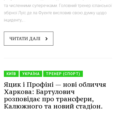
та численними суперечками. Головний тренер іспанської
збірної Луїс де ла Фуенте висловив свою думку щодо
інциденту,...
ЧИТАТИ ДАЛІ
КИЇВ
УКРАЇНА
ТРЕНЕР (СПОРТ)
Яцик і Профіні — нові обличчя
Харкова: Бартулович
розповідає про трансфери,
Калюжного та новий стадіон.