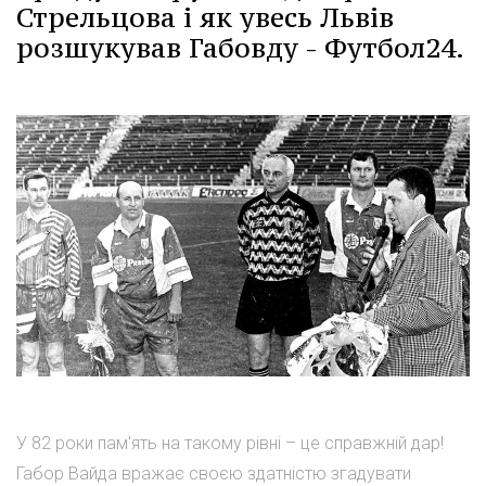
Стрельцова і як увесь Львів
розшукував Габовду - Футбол24.
У 82 роки пам'ять на такому рівні – це справжній дар!
Габор Вайда вражає своєю здатністю згадувати