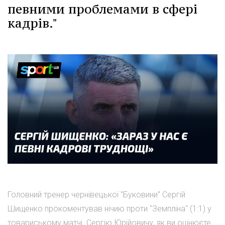
певними проблемами в сфері
кадрів."
Головний тренер чернівецької "Буковини" Сергій
Шищенко прокоментував нічию проти "Земпліна" (1:1) у
товариському матчі. Сергію Юрійовичу, як ви оцінюєте