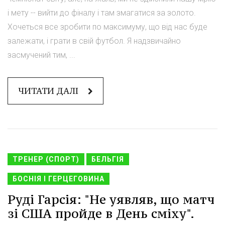
і мету -- вийти до фіналу і там змагатися за золото.
Хочеться все зробити по максимуму, що від нас буде
залежати, і грати в свій футбол. Я надзвичайно
засмучений тим, ...
ЧИТАТИ ДАЛІ
ТРЕНЕР (СПОРТ)
БЕЛЬГІЯ
БОСНІЯ І ГЕРЦЕГОВИНА
Руді Гарсія: "Не уявляв, що матч
зі США пройде в День сміху".