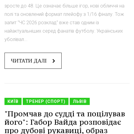
зросте до 48. Це означає більше ігор, нові обличчя на
полі та оновлений формат плейофу з 1/16 фіналу. Тож
запит "ЧС 2026 розклад" вже став одним із
найактуальніших серед фанатів футболу. Українських
уболівал...
ЧИТАТИ ДАЛІ
КИЇВ
ТРЕНЕР (СПОРТ)
ЛЬВІВ
"Промчав до судді та поцілував
його": Габор Вайда розповідає
про дубові рукавиці, образ