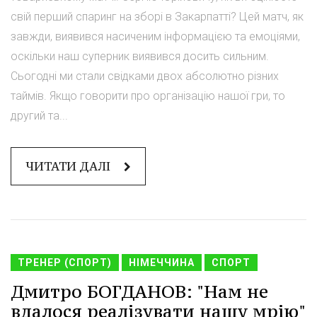
свій перший спаринг на зборі в Закарпатті? Цей матч, як
завжди, виявився насиченим інформацією та емоціями,
оскільки наш суперник виявився досить сильним.
Сьогодні ми стали свідками двох абсолютно різних
таймів. Якщо говорити про організацію нашої гри, то
другий та...
ЧИТАТИ ДАЛІ
ТРЕНЕР (СПОРТ)
НІМЕЧЧИНА
СПОРТ
Дмитро БОГДАНОВ: "Нам не
вдалося реалізувати нашу мрію"