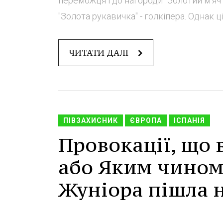
переможця і до нагороди "Золотий м'яч"
"Золота рукавичка" - голкіпера. Однак ці
ЧИТАТИ ДАЛІ
ПІВЗАХИСНИК
ЄВРОПА
ІСПАНІЯ
Провокації, що
або Яким чином 
Жуніора пішла 