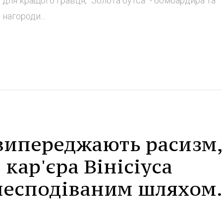
 для кращого гравця, "Золота бутса" - бомбардира та
 нагороди...
 випереджають расизм,
кар'єра Вінісіуса
несподіваним шляхом