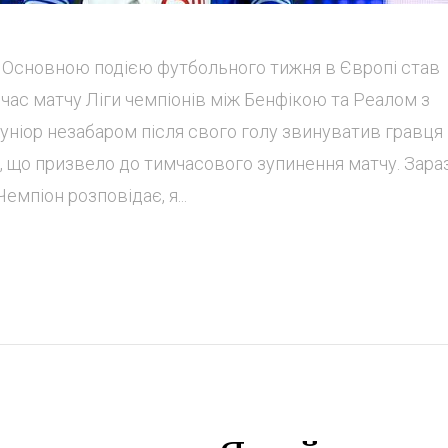
es. Основною подією футбольного тижня в Європі став
 час матчу Ліги чемпіонів між Бенфікою та Реалом з
Жуніор незабаром після свого голу звинуватив гравця
, що призвело до тимчасового зупинення матчу. Зараз
емпіон розповідає, я...