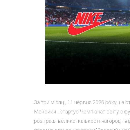
За три місяці, 11 червня 2026 року, на 
Мексики - стартує Чемпіонат світу з ф
розіграші великої кількості нагород - 