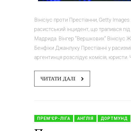
Вінісіус проти Престіанни, Getty Imag
расистський інцидент, що трапився під
Мадрида. Вінгер "Вершкових" Вінісіус 
Бенфіки Джанлуку Престіанні у расизмі
аргентинця розслідує комісія, юристи. Ч
ЧИТАТИ ДАЛІ
ПРЕМ'ЄР-ЛІГА
АНГЛІЯ
ДОРТМУНД