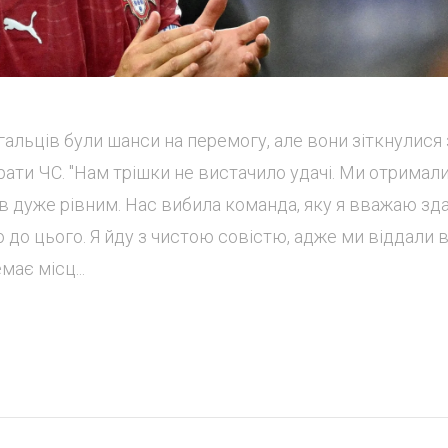
гальців були шанси на перемогу, але вони зіткнулися 
ти ЧС. "Нам трішки не вистачило удачі. Ми отримали
був дуже рівним. Нас вибила команда, яку я вважаю з
 до цього. Я йду з чистою совістю, адже ми віддали в
має місц...