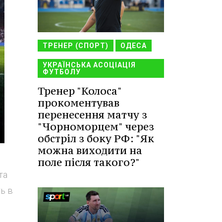
ТРЕНЕР (СПОРТ)
ОДЕСА
УКРАЇНСЬКА АСОЦІАЦІЯ
ФУТБОЛУ
Тренер "Колоса"
прокоментував
перенесення матчу з
"Чорноморцем" через
обстріл з боку РФ: "Як
можна виходити на
поле після такого?"
та
ь в