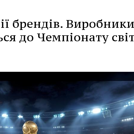
ії брендів. Виробник
ся до Чемпіонату сві