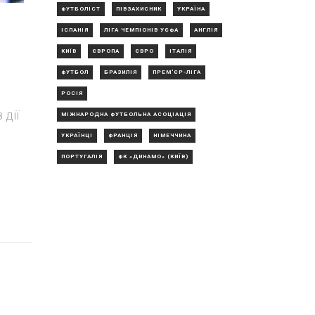
ФУТБОЛІСТ
ПІВЗАХИСНИК
УКРАЇНА
ІСПАНІЯ
ЛІГА ЧЕМПІОНІВ УЄФА
АНГЛІЯ
КИЇВ
ЄВРОПА
ЄВРО
ІТАЛІЯ
ФУТБОЛ
БРАЗИЛІЯ
ПРЕМ'ЄР-ЛІГА
РОСІЯ
 дії
МІЖНАРОДНА ФУТБОЛЬНА АСОЦІАЦІЯ
УКРАЇНЦІ
ФРАНЦІЯ
НІМЕЧЧИНА
ПОРТУГАЛІЯ
ФК «ДИНАМО» (КИЇВ)