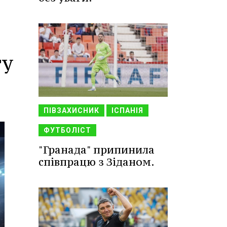
и
ту
ПІВЗАХИСНИК
ІСПАНІЯ
ФУТБОЛІСТ
"Гранада" припинила
співпрацю з Зіданом.