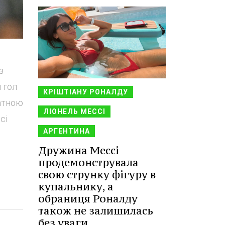
з
 гол
КРІШТІАНУ РОНАЛДУ
датною
ЛІОНЕЛЬ МЕССІ
сі
АРГЕНТИНА
Дружина Мессі
продемонструвала
свою струнку фігуру в
купальнику, а
обраниця Роналду
також не залишилась
без уваги.