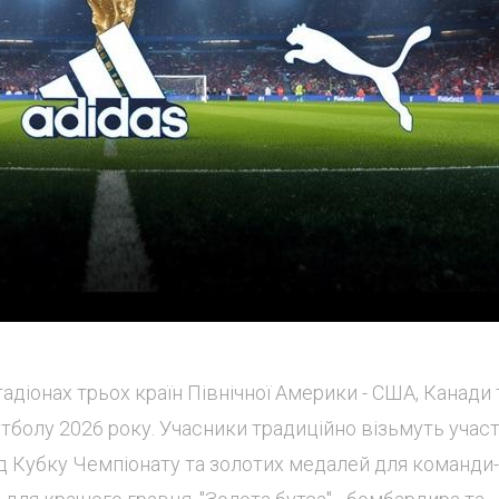
стадіонах трьох країн Північної Америки - США, Канади 
утболу 2026 року. Учасники традиційно візьмуть участ
від Кубку Чемпіонату та золотих медалей для команди-