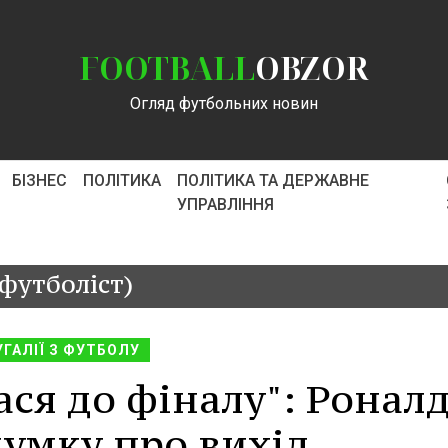
FOOTBALL
OBZOR
Огляд футбольних новин
БІЗНЕС
ПОЛІТИКА
ПОЛІТИКА ТА ДЕРЖАВНЕ
УПРАВЛІННЯ
футболіст)
УГАЛІЇ З ФУТБОЛУ
ася до фіналу": Ронал
думку про вихід