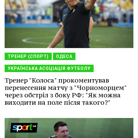
ТРЕНЕР (СПОРТ)
ОДЕСА
УКРАЇНСЬКА АСОЦІАЦІЯ ФУТБОЛУ
Тренер "Колоса" прокоментував
перенесення матчу з "Чорноморцем"
через обстріл з боку РФ: "Як можна
виходити на поле після такого?"