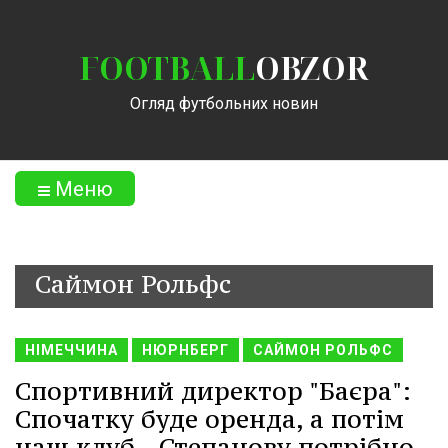
FOOTBALL
OBZOR
Огляд футбольних новин
Меню
Саймон Рольфс
НІМЕЧЧИНА
НЮРНБЕРГ
САЙМОН РОЛЬФС
Спортивний директор "Баєра":
Спочатку буде оренда, а потім
наш клуб - Степанову потрібно