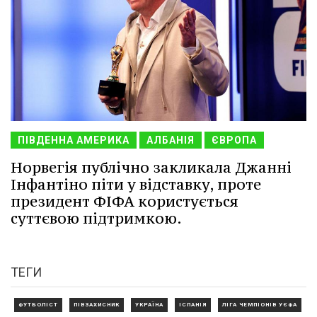
ПІВДЕННА АМЕРИКА
АЛБАНІЯ
ЄВРОПА
Норвегія публічно закликала Джанні
Інфантіно піти у відставку, проте
президент ФІФА користується
суттєвою підтримкою.
ТЕГИ
ФУТБОЛІСТ
ПІВЗАХИСНИК
УКРАЇНА
ІСПАНІЯ
ЛІГА ЧЕМПІОНІВ УЄФА