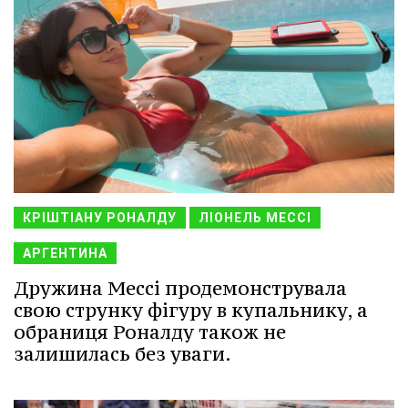
КРІШТІАНУ РОНАЛДУ
ЛІОНЕЛЬ МЕССІ
АРГЕНТИНА
Дружина Мессі продемонструвала
свою струнку фігуру в купальнику, а
обраниця Роналду також не
залишилась без уваги.