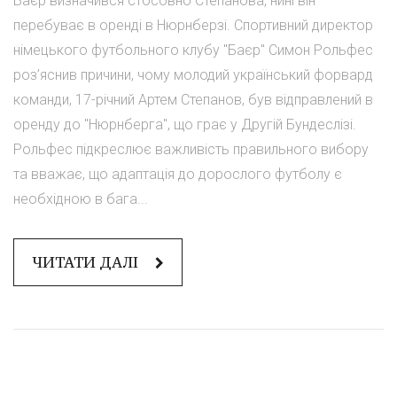
Баєр визначився стосовно Степанова, нині він
перебуває в оренді в Нюрнберзі. Спортивний директор
німецького футбольного клубу "Баєр" Симон Рольфес
роз’яснив причини, чому молодий український форвард
команди, 17-річний Артем Степанов, був відправлений в
оренду до "Нюрнберга", що грає у Другій Бундеслізі.
Рольфес підкреслює важливість правильного вибору
та вважає, що адаптація до дорослого футболу є
необхідною в бага...
ЧИТАТИ ДАЛІ