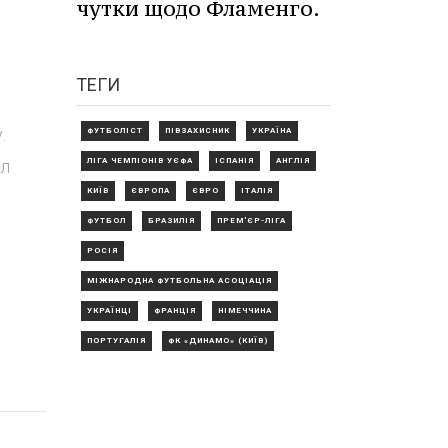
чутки щодо Фламенго.
ТЕГИ
.
ФУТБОЛІСТ
ПІВЗАХИСНИК
УКРАЇНА
ЛІГА ЧЕМПІОНІВ УЄФА
ІСПАНІЯ
АНГЛІЯ
ол
КИЇВ
ЄВРОПА
ЄВРО
ІТАЛІЯ
ФУТБОЛ
БРАЗИЛІЯ
ПРЕМ'ЄР-ЛІГА
РОСІЯ
МІЖНАРОДНА ФУТБОЛЬНА АСОЦІАЦІЯ
УКРАЇНЦІ
ФРАНЦІЯ
НІМЕЧЧИНА
ПОРТУГАЛІЯ
ФК «ДИНАМО» (КИЇВ)