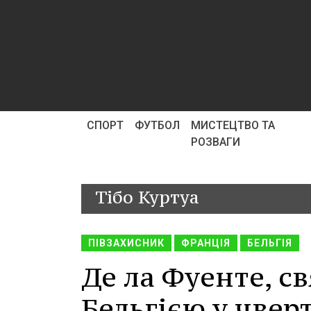
СПОРТ
ФУТБОЛ
МИСТЕЦТВО ТА
РОЗВАГИ
Тібо Куртуа
ПІВЗАХИСНИК
ФРАНЦІЯ
БЕЛЬГІЯ
Де ла Фуенте, с
Бельгією у чвер