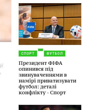
СПОРТ
ФУТБОЛ
Президент ФІФА
ії
опинився під
е
звинуваченнями в
намірі приватизувати
футбол: деталі
конфлікту - Спорт