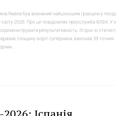
аміна Ямала був визнаний найціннішим гравцем у поєд
у світу-2026. Про це повідомляє пресслужба ФІФА. У х
г продемонструвати результативність. Згідно зі стати
в вразив площину воріт суперника, виконав 39 точних
рник...
-2026: Іспанія