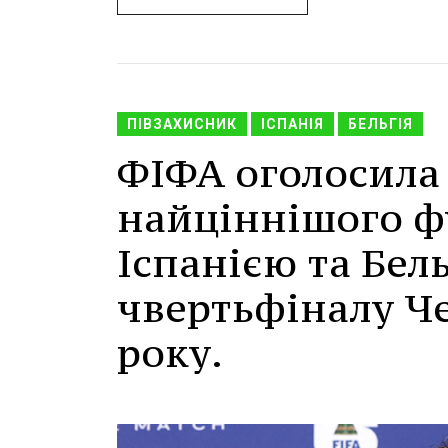
ПІВЗАХИСНИК
ІСПАНІЯ
БЕЛЬГІЯ
ФІФА оголосила
найціннішого фу
Іспанією та Бел
чвертьфіналу Че
року.