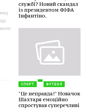
службі? Новий скандал
із президентом ФІФА
инку
Інфантіно.
оді
стикою
СПОРТ
ФУТБОЛ
"Це неправда!" Новачок
Шахтаря емоційно
спростував суперечливі