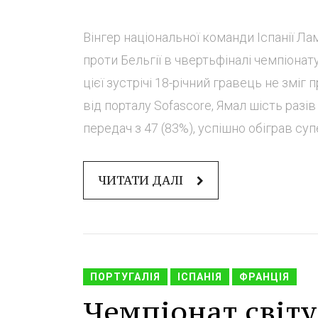
Вінгер національної команди Іспанії Л
проти Бельгії в чвертьфіналі чемпіонат
цієї зустрічі 18-річний гравець не змі
від порталу Sofascore, Ямал шість разі
передач з 47 (83%), успішно обіграв супе
ЧИТАТИ ДАЛІ
ПОРТУГАЛІЯ
ІСПАНІЯ
ФРАНЦІЯ
Чемпіонат світу