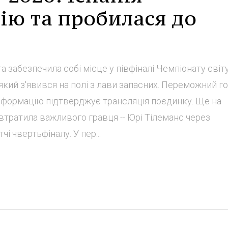
ію та пробилася до
та забезпечила собі місце у півфіналі Чемпіонату світу
який з'явився на полі з лави запасних. Переможний г
інформацію підтверджує трансляція поєдинку. Ще на
 втратила важливого гравця -- Юрі Тілеманс через
і чвертьфіналу. У пер...