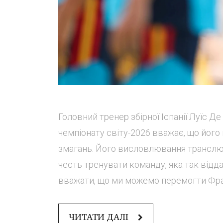
Головний тренер збірної Іспанії Луїс Д
чемпіонату світу-2026 вважає, що його
змагань. Його висловлювання транслю
честь тренувати команду, яка так відд
вважати, що ми можемо перемогти Фран
ЧИТАТИ ДАЛІ