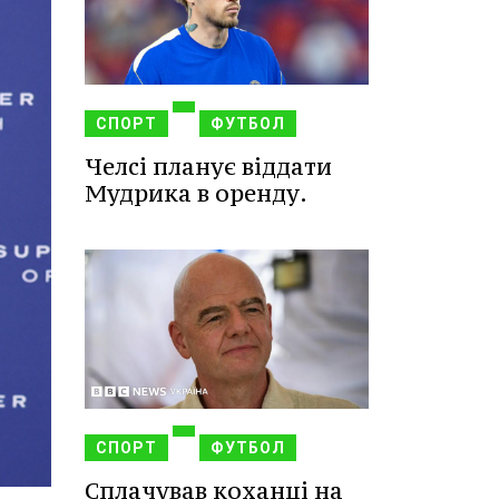
СПОРТ
ФУТБОЛ
Челсі планує віддати
Мудрика в оренду.
СПОРТ
ФУТБОЛ
Сплачував коханці на