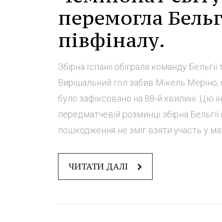
перемогла Бельг
півфіналу.
Збірна Іспанії обіграла команду Бельгії 
Вирішальний гол забив Мікель Меріно, 
було зафіксовано на 88-й хвилині. Цю 
передматчевій розминці збірна Бельгії
пошкодження не зміг взяти участь у матч
ЧИТАТИ ДАЛІ