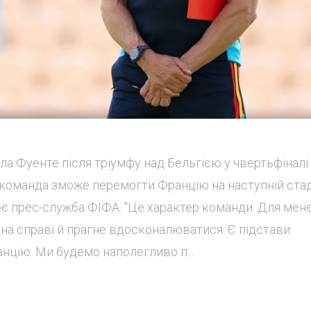
е ла Фуенте після тріумфу над Бельгією у чвертьфіналі
 команда зможе перемогти Францію на наступній стад
є прес-служба ФІФА. "Це характер команди. Для мен
ана справі й прагне вдосконалюватися. Є підстави
цію. Ми будемо наполегливо п...