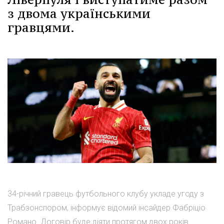
з двома українськими
гравцями.
34-річний гравець футбольного клубу укладе угоду з
Трабзонспором, інформує відомий інсайдер Фабріціо
Романо. Договір буде діяти протягом двох років.