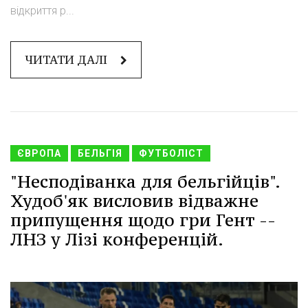
відкриття р...
ЧИТАТИ ДАЛІ
ЄВРОПА
БЕЛЬГІЯ
ФУТБОЛІСТ
"Несподіванка для бельгійців".
Худоб'як висловив відважне
припущення щодо гри Гент --
ЛНЗ у Лізі конференцій.