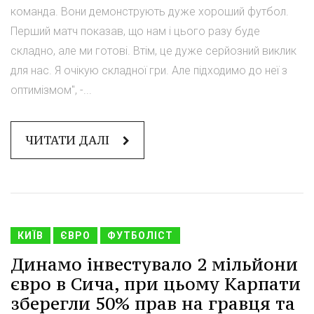
команда. Вони демонструють дуже хороший футбол.
Перший матч показав, що нам і цього разу буде
складно, але ми готові. Втім, це дуже серйозний виклик
для нас. Я очікую складної гри. Але підходимо до неї з
оптимізмом", -...
ЧИТАТИ ДАЛІ
КИЇВ
ЄВРО
ФУТБОЛІСТ
Динамо інвестувало 2 мільйони
євро в Сича, при цьому Карпати
зберегли 50% прав на гравця та