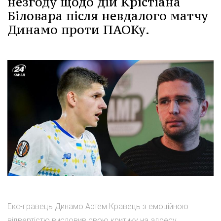
незгоду щодо дій Крістіана
Біловара після невдалого матчу
Динамо проти ПАОКу.
Екс-гравець Динамо Артем Кравець з емоційною
відвертістю висловив свою критику на адресу