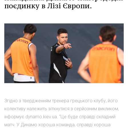
поєдинку в Лізі Європи.
Згідно з твердженням тренера грецького клубу, його
колективу належить зіткнутися з серйозним викликом,
інформує dynamo.kiev.ua. "Це буде справді складний
матч. У Динамо хороша команда, справді хороша