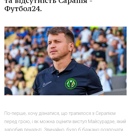
та відсутність Сарапія -
Футбол24.
По-перше, хочу дізнатися, що трапилося з Серапієм
перед грою, і як можна оцінити виступ Майсурадзе, який
заробив пенальті. Звичайно, було б бажано розпочати