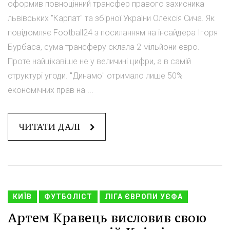
оформив повноцінний трансфер правого захисника
львівських "Карпат" та збірної України Олексія Сича. Як
повідомляє Football24 з посиланням на інсайдера Ігоря
Бурбаса, сума трансферу склала 2 мільйони євро.
Проте найцікавіше не у величині цифри, а в самій
структурі угоди. "Динамо" отримало лише 50%
економічних прав на ...
ЧИТАТИ ДАЛІ
КИЇВ
ФУТБОЛІСТ
ЛІГА ЄВРОПИ УЄФА
Артем Кравець висловив свою