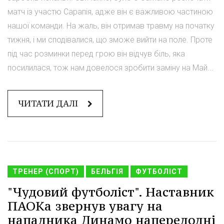
матч із участю Сарапія, адже він є важливою частиною
нашої команди. На жаль, він отримав травму на початку
тижня, і ми сподівалися, що зможе вийти на поле. Проте
під час розминки перед грою він відчув біль, яка
посилилася, тож нам довелося зробити заміну на Май...
ЧИТАТИ ДАЛІ
ТРЕНЕР (СПОРТ)
БЕЛЬГІЯ
ФУТБОЛІСТ
"Чудовий футболіст". Наставник
ПАОКа звернув увагу на
нападника Динамо напередодні