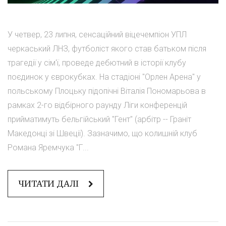
У четвер, 23 липня, сенсаційний віцечемпіон УПЛ
черкаський ЛНЗ, футболіст якого став батьком після
трагедії у сім'ї, проведе дебютний в історії клубу
поєдинок у єврокубках. На стадіоні "Орлен Арена" у
польському Плоцьку підопічні Віталія Пономарьова в
рамках 2-го відбірного раунду Ліги конференцій
прийматимуть бельгійський "Гент" (арбітр -- Граніт
Македонці зі Швеції). Зазначимо, що колишній клуб
Романа Яремчука "Г...
ЧИТАТИ ДАЛІ