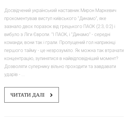
Досвідчений український наставник Мирон Маркевич
прокоментував виступ київського "Динамо", яке
зазнало двох поразок від грецького ПАОК (2:3, 0:2) і
вибуло з Ліги Європи. "І ПАОК, і "Динамо" - середні
команди, вони так і грали. Пропущений гол наприкінці
першого тайму - це незрозуміло. Як можна так втрачати
концентрацію, зупинятися в найвідповідніший момент?
Дозволяти супернику вільно проходити та завдавати
ударів - ...
ЧИТАТИ ДАЛІ