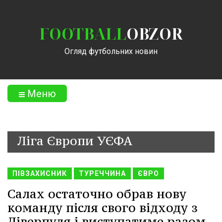
FOOTBALL
OBZOR
Огляд футбольних новин
Меню
Ліга Європи УЄФА
ПІВЗАХИСНИК
ТУРЕЧЧИНА
ЄВРО
Салах остаточно обрав нову
команду після свого відходу з
Ліверпуля і виступатиме разом