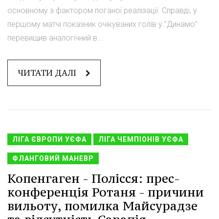
основному з фактором поганої реалізації. Справді, у
першому матчі показник очікуваних голів у "Динамо"
перевищив аналогічний в...
ЧИТАТИ ДАЛІ
ЛІГА ЄВРОПИ УЄФА
ЛІГА ЧЕМПІОНІВ УЄФА
ФЛАНГОВИЙ МАНЕВР
Копенгаген - Полісся: прес-
конференція Ротаня - причини
вильоту, помилка Майсурадзе