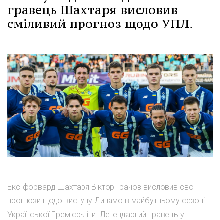
гравець Шахтаря висловив
сміливий прогноз щодо УПЛ.
Екс-форвард Шахтаря Віктор Грачов висловив свої
прогнози щодо виступу Динамо в майбутньому сезоні
Української Прем'єр-ліги. Легендарний гравець у