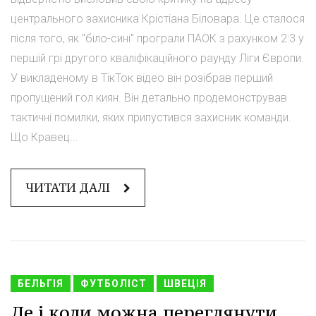
центрального захисника Крістіана Біловара. Це сталося
після того, як "біло-сині" програли ПАОК з рахунком 2:3 у
першій грі другого кваліфікаційного раунду Ліги Європи.
У викладеному в ТікТок відео він розібрав перший
пропущений гол киян. Він детально продемонстрував
тактичні помилки, яких припустився захисник команди.
Що Кравец...
ЧИТАТИ ДАЛІ
БЕЛЬГІЯ
ФУТБОЛІСТ
ШВЕЦІЯ
Де і коли можна переглянути