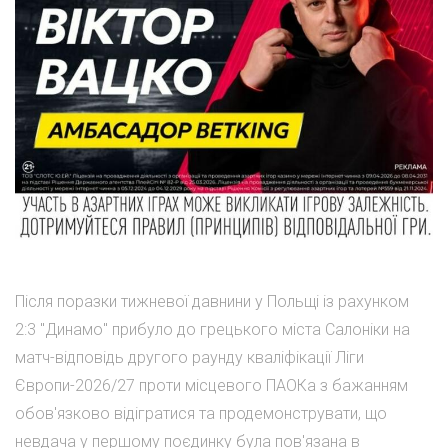
Після поразки тижневої давнини у Польщі із рахунком
2:3 "Динамо" прибуло до грецького міста Салоніки на
матч-відповідь другого раунду кваліфікації Ліги
Європи-2026/27 проти місцевого ПАОКа з бажанням
обов'язково відігратися та продемонструвати, що
невдача у першому поєдинку була пов'язана в