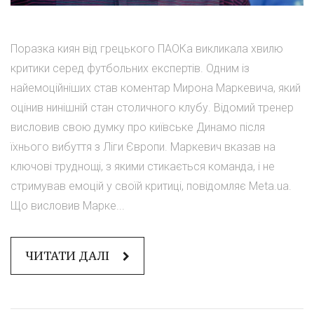
Поразка киян від грецького ПАОКа викликала хвилю
критики серед футбольних експертів. Одним із
найемоційніших став коментар Мирона Маркевича, який
оцінив нинішній стан столичного клубу. Відомий тренер
висловив свою думку про київське Динамо після
їхнього вибуття з Ліги Європи. Маркевич вказав на
ключові труднощі, з якими стикається команда, і не
стримував емоцій у своїй критиці, повідомляє Meta.ua.
Що висловив Марке...
ЧИТАТИ ДАЛІ