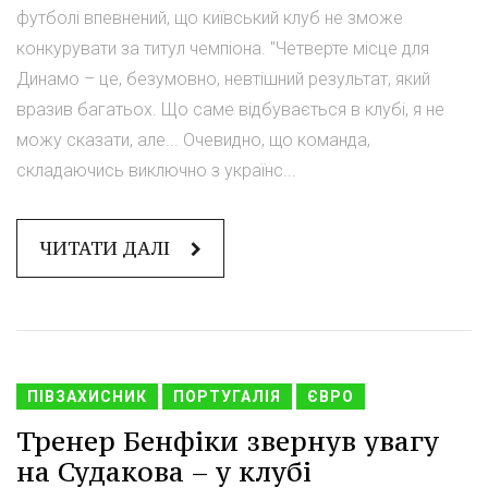
футболі впевнений, що київський клуб не зможе
конкурувати за титул чемпіона. "Четверте місце для
Динамо – це, безумовно, невтішний результат, який
вразив багатьох. Що саме відбувається в клубі, я не
можу сказати, але... Очевидно, що команда,
складаючись виключно з українс...
ЧИТАТИ ДАЛІ
ПІВЗАХИСНИК
ПОРТУГАЛІЯ
ЄВРО
Тренер Бенфіки звернув увагу
на Судакова – у клубі