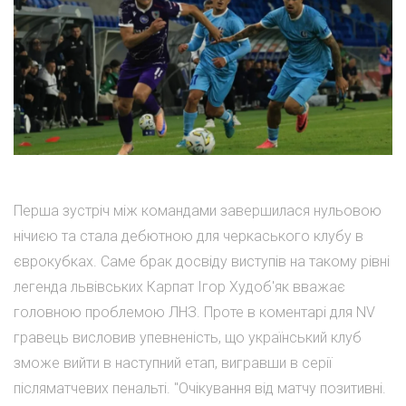
Перша зустріч між командами завершилася нульовою
нічиєю та стала дебютною для черкаського клубу в
єврокубках. Саме брак досвіду виступів на такому рівні
легенда львівських Карпат Ігор Худоб'як вважає
головною проблемою ЛНЗ. Проте в коментарі для NV
гравець висловив упевненість, що український клуб
зможе вийти в наступний етап, вигравши в серії
післяматчевих пенальті. "Очікування від матчу позитивні.