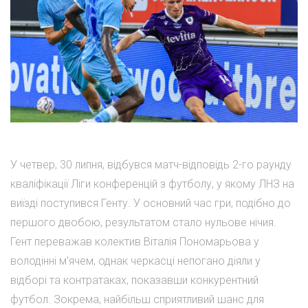
У четвер, 30 липня, відбувся матч-відповідь 2-го раунду
кваліфікації Ліги конференцій з футболу, у якому ЛНЗ на
виїзді поступився Генту. У основний час гри, подібно до
першого двобою, результатом стало нульове нічия.
Гент переважав колектив Віталія Пономарьова у
володінні м'ячем, однак черкасці непогано діяли у
відборі та контратаках, показавши конкурентний
футбол. Зокрема, найбільш сприятливий шанс для