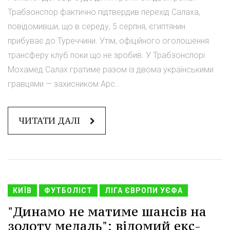
Трабзонспор фактично підтвердив перехід Салаха,
повідомивши, що в середу, 5 серпня, єгиптянин
прибуває до Туреччини. Утім, офіційного оголошення
трансферу клуб поки що не зробив. У Трабзонспорі
Мохамед Салах гратиме разом із двома українськими
гравцями — захисником Арс...
ЧИТАТИ ДАЛІ
КИЇВ
ФУТБОЛІСТ
ЛІГА ЄВРОПИ УЄФА
"Динамо не матиме шансів на
золоту медаль": відомий екс-