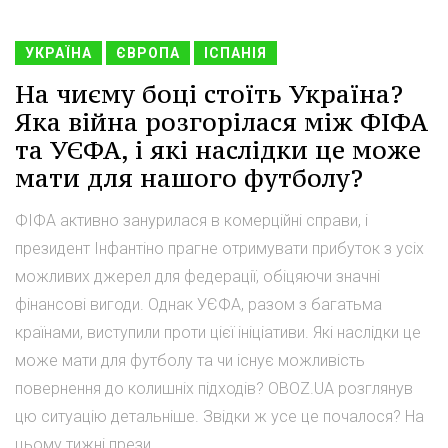
УКРАЇНА
ЄВРОПА
ІСПАНІЯ
На чиєму боці стоїть Україна?
Яка війна розгорілася між ФІФА
та УЄФА, і які наслідки це може
мати для нашого футболу?
ФІФА активно занурилася в комерційні справи, і
президент Інфантіно прагне отримувати прибуток з усіх
можливих джерел для федерації, обіцяючи значні
фінансові вигоди. Однак УЄФА, разом з багатьма
країнами, виступили проти цієї ініціативи. Які наслідки це
може мати для футболу та чи існує можливість
повернення до колишніх підходів? OBOZ.UA розглянув
цю ситуацію детальніше. Звідки ж усе це почалося? На
цьому тижні прези...