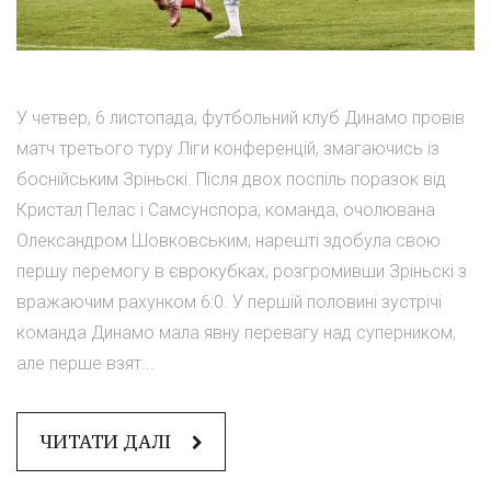
У четвер, 6 листопада, футбольний клуб Динамо провів
матч третього туру Ліги конференцій, змагаючись із
боснійським Зріньскі. Після двох поспіль поразок від
Кристал Пелас і Самсунспора, команда, очолювана
Олександром Шовковським, нарешті здобула свою
першу перемогу в єврокубках, розгромивши Зріньскі з
вражаючим рахунком 6:0. У першій половині зустрічі
команда Динамо мала явну перевагу над суперником,
але перше взят...
ЧИТАТИ ДАЛІ