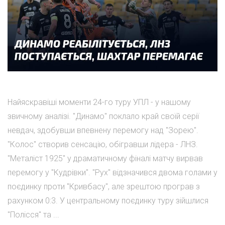
Найяскравіші моменти 24-го туру УПЛ - у нашому
звичному аналізі. "Динамо" поклало край своїй серії
невдач, здобувши впевнену перемогу над "Зорею".
"Колос" створив сенсацію, обігравши лідера - ЛНЗ.
"Металіст 1925" у драматичному фіналі матчу вирвав
перемогу у "Кудрівки". "Рух" відзначився двома голами у
поєдинку проти "Кривбасу", але зрештою програв з
рахунком 0:3. У центральному поєдинку туру зійшлися
"Полісся" та ...