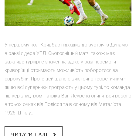
У першому колі Кривбас підходив до зустрічі з Динамо
в ранзі лідера УПЛ. Сьогоднішній матч також має
важливе турнірне значення, адже у разі перемоги
криворіжці отримають можливість поборотися за
єврокубки. Проте цей шанс є виключно теоретичним -
якщо всі суперники програють у цьому турі, то команда
під керівництвом Патріка Ван Леувена опиниться всього
в трьох очках від Полісся та в одному від Металіста
1925. Ці клу...
ЧИТАТИ ДАЛІ