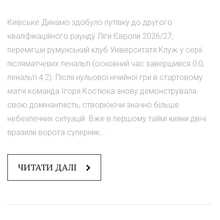
Київське Динамо здобуло путівку до другого
кваліфікаційного раунду Ліги Європи 2026/27,
перемігши румунський клуб Університатя Клуж у серії
післяматчевих пенальті (основний час завершився 0:0,
пенальті 4:2). Після нульової нічийної гри в стартовому
матчі команда Ігоря Костюка знову демонструвала
свою домінантність, створюючи значно більше
небезпечних ситуацій. Вже в першому таймі кияни двічі
вразили ворота суперник...
ЧИТАТИ ДАЛІ