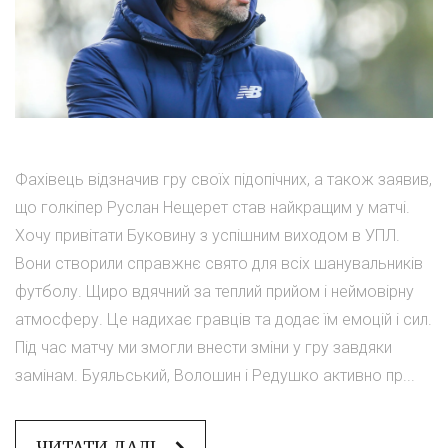
Фахівець відзначив гру своїх підопічних, а також заявив,
що голкіпер Руслан Нещерет став найкращим у матчі.
Хочу привітати Буковину з успішним виходом в УПЛ.
Вони створили справжнє свято для всіх шанувальників
футболу. Щиро вдячний за теплий прийом і неймовірну
атмосферу. Це надихає гравців та додає їм емоцій і сил.
Під час матчу ми змогли внести зміни у гру завдяки
замінам. Буяльський, Волошин і Редушко активно пр...
ЧИТАТИ ДАЛІ