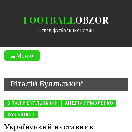
FOOTBALL
OBZOR
Огляд футбольних новин
Меню
Віталій Буяльський
ВІТАЛІЙ БУЯЛЬСЬКИЙ
АНДРІЙ ЯРМОЛЕНКО
ФУТБОЛІСТ
Український наставник