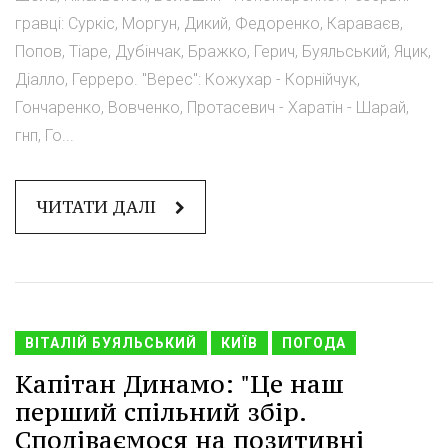
гравці: Суркіс, Моргун, Дикий, Федоренко, Караваєв,
Попов, Тіаре, Дубінчак, Бражко, Герич, Буяльський, Яцик,
Діалло, Герреро. "Верес": Кожухар - Корнійчук,
Гончаренко, Вовченко, Протасевич - Харатін - Шарай,
гнп, Го...
ЧИТАТИ ДАЛІ
ВІТАЛІЙ БУЯЛЬСЬКИЙ
КИЇВ
ПОГОДА
Капітан Динамо: "Це наш
перший спільний збір.
Сподіваємося на позитивні