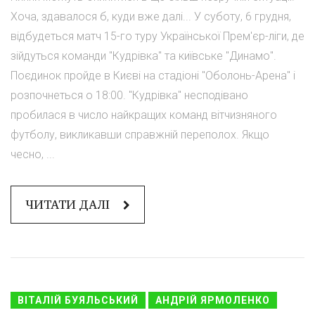
Хоча, здавалося б, куди вже далі... У суботу, 6 грудня,
відбудеться матч 15-го туру Української Прем'єр-ліги, де
зійдуться команди "Кудрівка" та київське "Динамо".
Поєдинок пройде в Києві на стадіоні "Оболонь-Арена" і
розпочнеться о 18:00. "Кудрівка" несподівано
пробилася в число найкращих команд вітчизняного
футболу, викликавши справжній переполох. Якщо
чесно, ...
ЧИТАТИ ДАЛІ
ВІТАЛІЙ БУЯЛЬСЬКИЙ
АНДРІЙ ЯРМОЛЕНКО