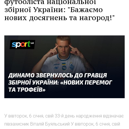
футболіста національної
збірної України: "Бажаємо
нових досягнень та нагород!"
У вівторок, 6 січня, свій 33-й день народження відзначає
півзахисник Віталій Буяльський У вівторок, 6 січня, свій