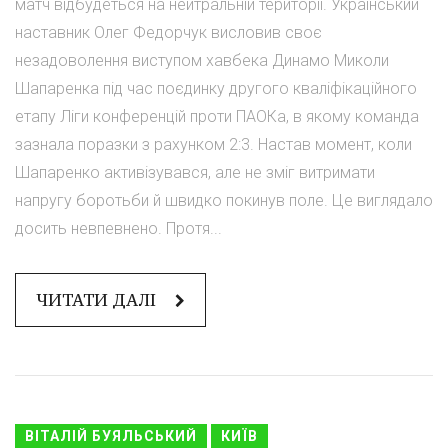
матч відбудеться на нейтральній території. Український
наставник Олег Федорчук висловив своє
незадоволення виступом хавбека Динамо Миколи
Шапаренка під час поєдинку другого кваліфікаційного
етапу Ліги конференцій проти ПАОКа, в якому команда
зазнала поразки з рахунком 2:3. Настав момент, коли
Шапаренко активізувався, але не зміг витримати
напругу боротьби й швидко покинув поле. Це виглядало
досить невпевнено. Протя...
ЧИТАТИ ДАЛІ
ВІТАЛІЙ БУЯЛЬСЬКИЙ
КИЇВ