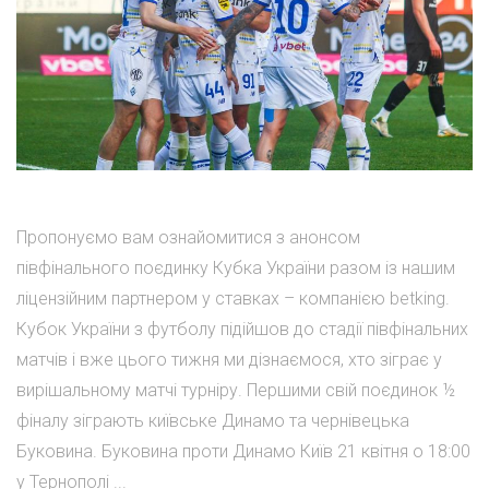
Пропонуємо вам ознайомитися з анонсом
півфінального поєдинку Кубка України разом із нашим
ліцензійним партнером у ставках – компанією betking.
Кубок України з футболу підійшов до стадії півфінальних
матчів і вже цього тижня ми дізнаємося, хто зіграє у
вирішальному матчі турніру. Першими свій поєдинок ½
фіналу зіграють київське Динамо та чернівецька
Буковина. Буковина проти Динамо Київ 21 квітня о 18:00
у Тернополі ...