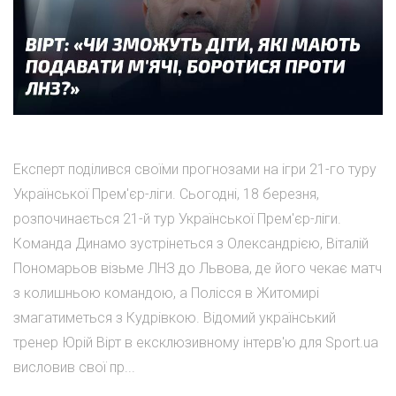
Експерт поділився своїми прогнозами на ігри 21-го туру
Української Прем'єр-ліги. Сьогодні, 18 березня,
розпочинається 21-й тур Української Прем'єр-ліги.
Команда Динамо зустрінеться з Олександрією, Віталій
Пономарьов візьме ЛНЗ до Львова, де його чекає матч
з колишньою командою, а Полісся в Житомирі
змагатиметься з Кудрівкою. Відомий український
тренер Юрій Вірт в ексклюзивному інтерв'ю для Sport.ua
висловив свої пр...