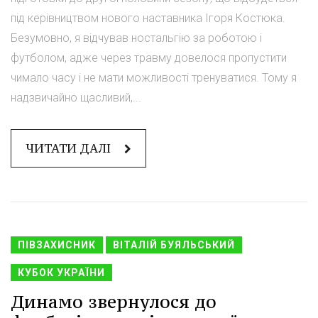
під керівництвом нового наставника Ігоря Костюка.
Безумовно, я відчував ностальгію за роботою і
футболом, адже через травму довелося пропустити
чимало часу і не мати можливості тренуватися. Тому я
надзвичайно щасливий,...
ЧИТАТИ ДАЛІ
ПІВЗАХИСНИК
ВІТАЛІЙ БУЯЛЬСЬКИЙ
КУБОК УКРАЇНИ
Динамо звернулося до