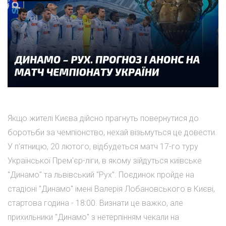
Якщо жителі Києва дійсно прагнуть повернутися до
боротьби за чемпіонство, нехай візьмуться це довести.
У п'ятницю, 20 лютого, відбудеться матч 17-го туру
Української Прем'єр-ліги, в якому зійдуться київське
"Динамо" та львівський "Рух". Поєдинок пройде на
стадіоні "Динамо" імені Валерія Лобановського в Києві,
стартова година - 18:00. Визнати це важко, але
прихильники "Динамо" з нетерпінням чекали на