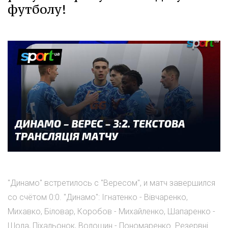
футболу!
"Динамо" встретилось с "Вересом", и матч завершился
со счётом 0:0. "Динамо": Ігнатенко - Вівчаренко,
Михавко, Біловар, Коробов - Михайленко, Шапаренко -
Шола, Піхальонок, Волошин - Пономаренко. Резервні