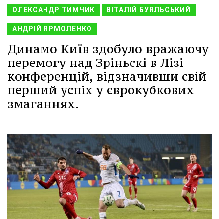
ОЛЕКСАНДР ТИМЧИК
ВІТАЛІЙ БУЯЛЬСЬКИЙ
АНДРІЙ ЯРМОЛЕНКО
Динамо Київ здобуло вражаючу
перемогу над Зріньскі в Лізі
конференцій, відзначивши свій
перший успіх у єврокубкових
змаганнях.