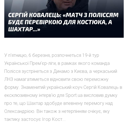
У п'ятницю, 6 березня, розпочнеться 19-й тур
Української Прем'єр-ліги, в рамках якого команда
Полісся зустрінеться з Динамо з Києва, а черкаський
ЛНЗ намагатиметься відновити свою переможну
форму. Знаменитий український коуч Сергій Ковалець в
ексклюзивному інтерв'ю для Sport.ua висловив думку
про те, що Шахтар здобуде впевнену перемогу над
Олександрією. Він також з нетерпінням очікує, яку
тактику застосує Ігор Кост...