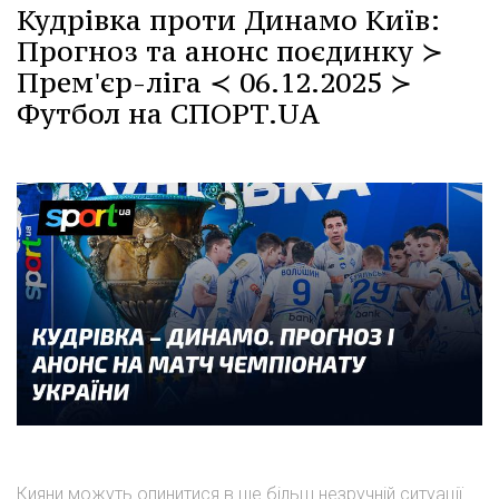
Кудрівка проти Динамо Київ:
Прогноз та анонс поєдинку ≻
Прем'єр-ліга ≺ 06.12.2025 ≻
Футбол на СПОРТ.UA
Кияни можуть опинитися в ще більш незручній ситуації.