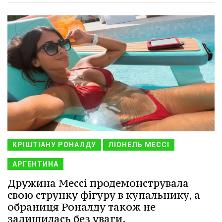
КРІШТІАНУ РОНАЛДУ
ЛІОНЕЛЬ МЕССІ
АРГЕНТИНА
Дружина Мессі продемонструвала
свою струнку фігуру в купальнику, а
обраниця Роналду також не
залишилась без уваги.