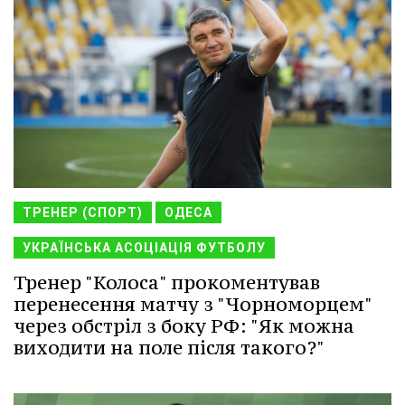
ТРЕНЕР (СПОРТ)
ОДЕСА
УКРАЇНСЬКА АСОЦІАЦІЯ ФУТБОЛУ
Тренер "Колоса" прокоментував
перенесення матчу з "Чорноморцем"
через обстріл з боку РФ: "Як можна
виходити на поле після такого?"