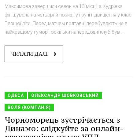
Максимова завершили сезон на 13 місці, а Кудрівка
фінішувала на четвертій позиції у групі підвищення у класі
Першої ліги. Перед матчем полтавці перебувають не в
найкращому гуморі, оскільки напередодні клуб був ...
ЧИТАТИ ДАЛІ
ОДЕСА
ОЛЕКСАНДР ШОВКОВСЬКИЙ
ВОЛЯ (КОМПАНІЯ)
Чорноморець зустрічається з
Динамо: слідкуйте за онлайн-
трансляцією матчу УПЛ -