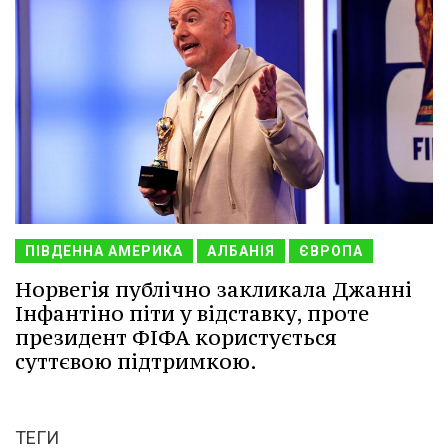
ПІВДЕННА АМЕРИКА
АЛБАНІЯ
ЄВРОПА
Норвегія публічно закликала Джанні
Інфантіно піти у відставку, проте
президент ФІФА користується
суттєвою підтримкою.
ТЕГИ