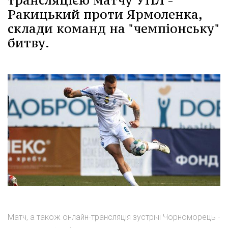
Ракицький проти Ярмоленка,
склади команд на "чемпіонську"
битву.
Матч, а також онлайн-трансляція зустрічі Чорноморець -