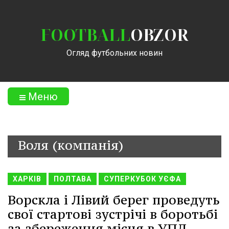
FOOTBALL
OBZOR
Огляд футбольних новин
Меню
Воля (компанія)
ХАРКІВ
ПОЛТАВА
СУПЕРКУБОК УЄФА
Ворскла і Лівий берег проведуть
свої стартові зустрічі в боротьбі
за збереження місця в УПЛ.