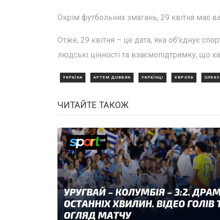
Окрім футбольних змагань, 29 квітня має ва
Отже, 29 квітня – це дата, яка об'єднує спо
людські цінності та взаємопідтримку, що х
УКРАЇНА
АРТЕМ ДОВБИК
УКРАЇНЦІ
ЄВРОПА
ОЛЕКС
ЧИТАЙТЕ ТАКОЖ