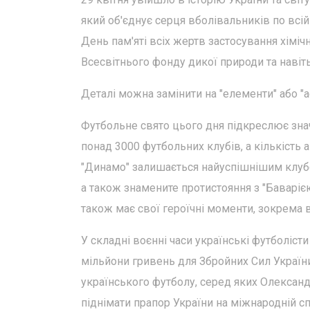
який об'єднує серця вболівальників по всій
День пам'яті всіх жертв застосування хімі
Всесвітнього фонду дикої природи та навіт
Деталі можна замінити на "елементи" або "а
Футбольне свято цього дня підкреслює знач
понад 3000 футбольних клубів, а кількість
"Динамо" залишається найуспішнішим клубом,
а також знамените протистояння з "Баварією"
також має свої героїчні моменти, зокрема в
У складні воєнні часи українські футболісти
мільйони гривень для Збройних Сил України 
українського футболу, серед яких Олексан
піднімати прапор України на міжнародній сп