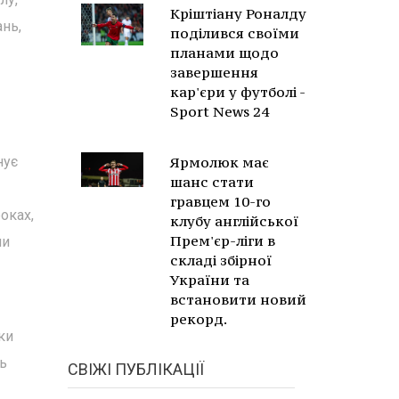
Кріштіану Роналду
ань,
поділився своїми
планами щодо
завершення
кар'єри у футболі -
Sport News 24
нує
Ярмолюк має
шанс стати
гравцем 10-го
оках,
клубу англійської
Прем'єр-ліги в
ни
складі збірної
України та
встановити новий
рекорд.
ки
ь
СВІЖІ ПУБЛІКАЦІЇ