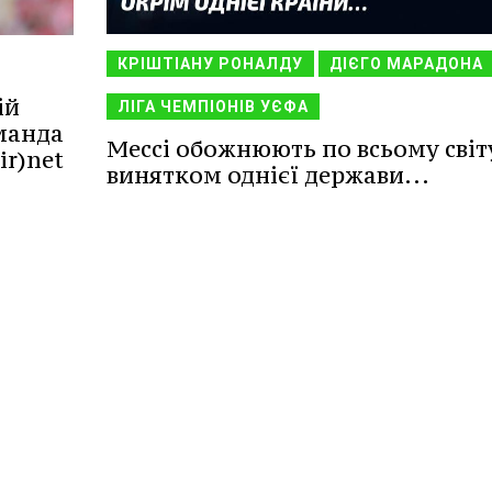
КРІШТІАНУ РОНАЛДУ
ДІЄГО МАРАДОНА
ій
ЛІГА ЧЕМПІОНІВ УЄФА
оманда
Мессі обожнюють по всьому світу
ir)net
винятком однієї держави...