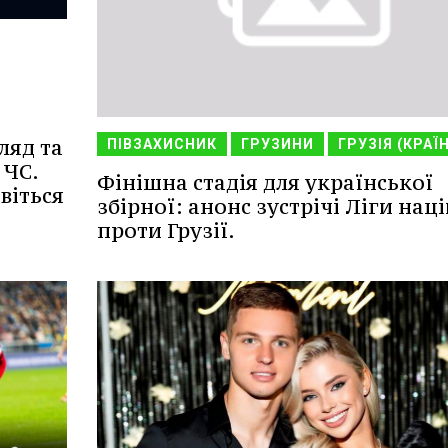
ляд та
ПІВЗАХИСНИК
ГРУЗИНИ
ГРУЗІЯ (КРАЇ
 ЧС.
Фінішна стадія для української
віться
збірної: анонс зустрічі Ліги наці
проти Грузії.