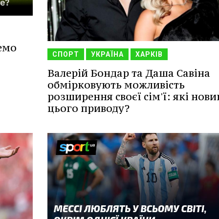
емо
СПОРТ
УКРАЇНА
ХАРКІВ
Валерій Бондар та Даша Савіна
обмірковують можливість
розширення своєї сім'ї: які нови
цього приводу?