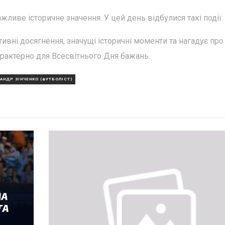
жливе історичне значення. У цей день відбулися такі події:
ртивні досягнення, значущі історичні моменти та нагадує про
арактерно для Всесвітнього Дня бажань.
АНДР ЗІНЧЕНКО (ФУТБОЛІСТ)