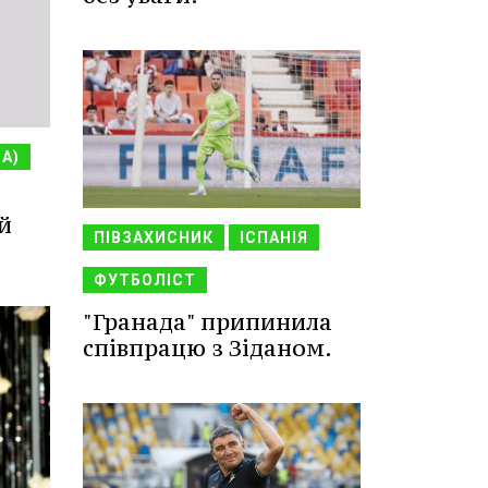
НА)
й
ПІВЗАХИСНИК
ІСПАНІЯ
ФУТБОЛІСТ
"Гранада" припинила
співпрацю з Зіданом.