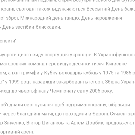
 країні, сьогодні також відзначаються Всесвітній День баж
чної зброї, Міжнародний день танцю, День народження
ь День застібки-блискавки.
спекти".
ущість цього виду спорту для українців. В Україні функціо
 аматорських команд перевищує десятки тисяч. Київське
 а їхні тріумфи у Кубку володарів кубків у 1975 та 1986 р
 у 1999 році, назавжди закарбовані в історії. Збірна Украї
ихід до чвертьфіналу Чемпіонату світу 2006 року.
 об'єднали свої зусилля, щоб підтримати країну, зібравши
через благодійні матчі, що проходили в Європі. Сучасні зір
др Зінченко, Віктор Циганков та Артем Довбик, продовжуют
ортивній арені.