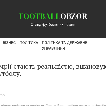
FOOTBALL
OBZOR
Огляд футбольних новин
БІЗНЕС
ПОЛІТИКА
ПОЛІТИКА ТА ДЕРЖАВНЕ
УПРАВЛІННЯ
и мрії стають реальністю, вшанову
утболу.
amo
ту різноманітними подіями. Окрім Всеукраїнського дня футбо