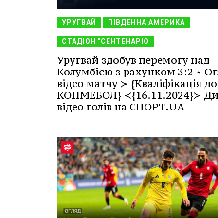
УРУГВАЙ
ПІВДЕННА АМЕРИКА
СТАДІОН "СЕНТЕНАРІО
Уругвай здобув перемогу над
Колумбією з рахунком 3:2 ⋆ Ог
відео матчу ≻ {Кваліфікація до
КОНМЕБОЛ} ≺{16.11.2024}≻ Ди
відео голів на СПОРТ.UA