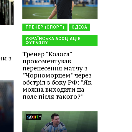
ТРЕНЕР (СПОРТ)
ОДЕСА
УКРАЇНСЬКА АСОЦІАЦІЯ
ФУТБОЛУ
Тренер "Колоса"
ни з
прокоментував
перенесення матчу з
"Чорноморцем" через
обстріл з боку РФ: "Як
можна виходити на
поле після такого?"