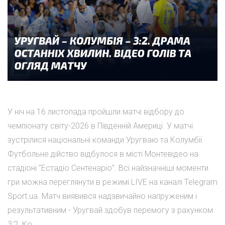
У ніч на 16 листопада пройшли матчі відбору до
чемпіонату світу-2026 в Південній Америці. У матчі
зустрілися національні команди Уругваю та Колумбії.
Футбольне дійство відбулося в місті Монтевідео на
стадіоні "Естадіо Сентенаріо". Всі найзначніші моменти
гри можна переглянути в режимі LIVE на каналі Telegram
Sport.ua. Матч виявився надзвичайно напруженим і
результативним - Уругвай здобув перемогу з рахунком
3:2. Ко...