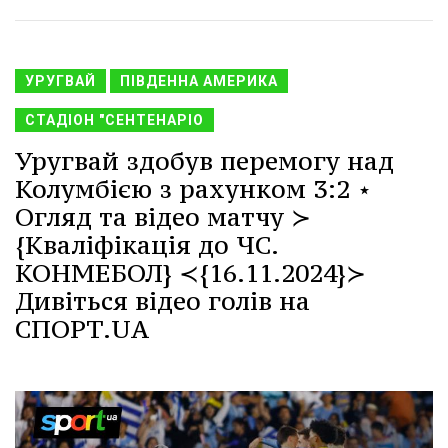
УРУГВАЙ
ПІВДЕННА АМЕРИКА
СТАДІОН "СЕНТЕНАРІО
Уругвай здобув перемогу над
Колумбією з рахунком 3:2 ⋆
Огляд та відео матчу ≻
{Кваліфікація до ЧС.
КОНМЕБОЛ} ≺{16.11.2024}≻
Дивіться відео голів на
СПОРТ.UA