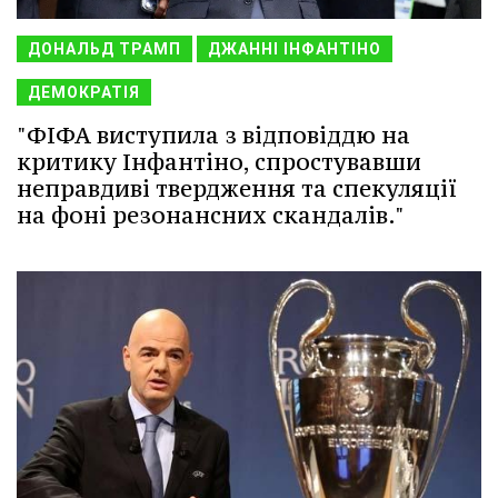
ДОНАЛЬД ТРАМП
ДЖАННІ ІНФАНТІНО
ДЕМОКРАТІЯ
"ФІФА виступила з відповіддю на
критику Інфантіно, спростувавши
неправдиві твердження та спекуляції
на фоні резонансних скандалів."