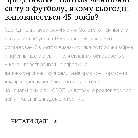
світу з футболу, якому сьогодні
виповнюється 45 років?
Сьогодні відзначається 45-річчя Золотого Чемпіонату
світу, який відбувся в 1980 році. Цей турнір був
організований з метою визначити, яка футбольна збірна
є найсильнішою у світі. Після складних обговорень з
FIFA, він перетворився на справжню
латиноамериканську драму та відкрив нові горизонти
для проведення подібних змагань не лише
національному рівні. OBOZ.UA детально розповідає про
цей унікальний випадок в історії К...
ЧИТАТИ ДАЛІ