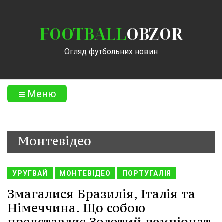
FOOTBALL
OBZOR
Огляд футбольних новин
Меню
Монтевідео
УРУГВАЙ
МОНТЕВІДЕО
ПОРТУГАЛІЯ
Змагалися Бразилія, Італія та
Німеччина. Що собою
представляє Золотий чемпіонат