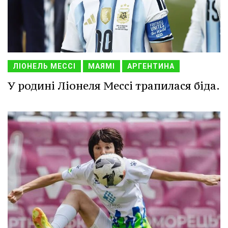
ЛІОНЕЛЬ МЕССІ
МАЯМІ
АРГЕНТИНА
У родині Ліонеля Мессі трапилася біда.