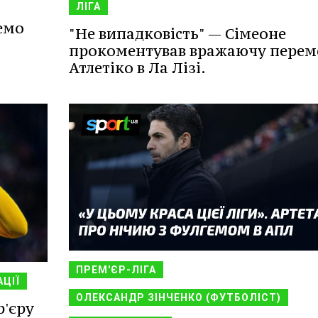
ЛІГА
емо
"Не випадковість" — Сімеоне
прокоментував вражаючу перем
Атлетіко в Ла Лізі.
ПРЕМ'ЄР-ЛІГА
ЦІЇ
ОЛЕКСАНДР ЗІНЧЕНКО (ФУТБОЛІСТ)
р'єру