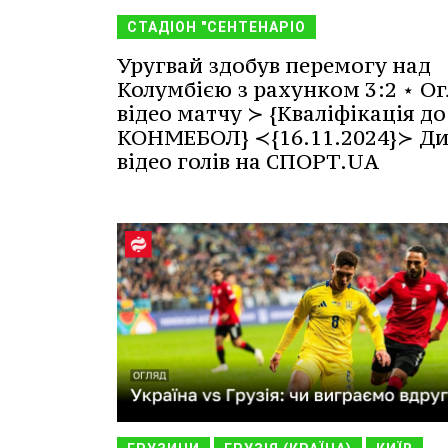
СТАДІОН "СЕНТЕНАРІО
Уругвай здобув перемогу над
Колумбією з рахунком 3:2 ⋆ Ог
відео матчу ≻ {Кваліфікація до
КОНМЕБОЛ} ≺{16.11.2024}≻ Ди
відео голів на СПОРТ.UA