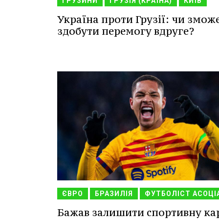
ГРУЗИНИ
ГРУЗІЯ (КРАЇНА)
КИЇВ
Україна проти Грузії: чи змож
здобути перемогу вдруге?
ЄВРО
БРАЗИЛІЯ
ФУТБОЛІСТ АСОЦІА
Бажав залишити спортивну ка