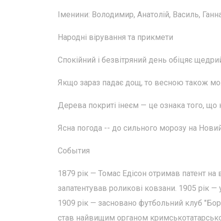
Іменини: Володимир, Анатолій, Василь, Ганна
Народні вірування та прикмети
Спокійний і безвітряний день обіцяє щедри
Якщо зараз падає дощ, то весною також мо
Дерева покриті інеєм — це ознака того, що 
Ясна погода -- до сильного морозу на Новий 
События
1879 рік — Томас Едісон отримав патент на 
запатентував роликові ковзани. 1905 рік —
1909 рік — засновано футбольний клуб "Бору
став найвищим органом кримськотатарсько