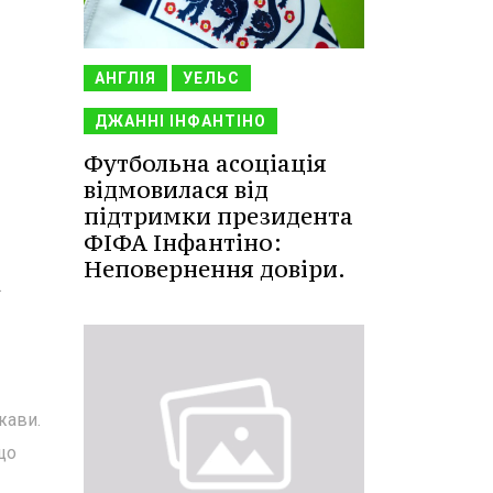
АНГЛІЯ
УЕЛЬС
ДЖАННІ ІНФАНТІНО
Футбольна асоціація
відмовилася від
підтримки президента
ФІФА Інфантіно:
Неповернення довіри.
.
жави.
що