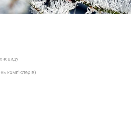
геноциду
ень комп'ютерів)