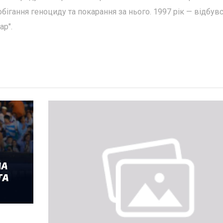
ігання геноциду та покарання за нього. 1997 рік — відбув
ар".