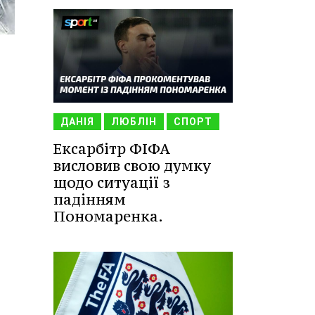
ДАНІЯ
ЛЮБЛІН
СПОРТ
Ексарбітр ФІФА
висловив свою думку
щодо ситуації з
падінням
Пономаренка.