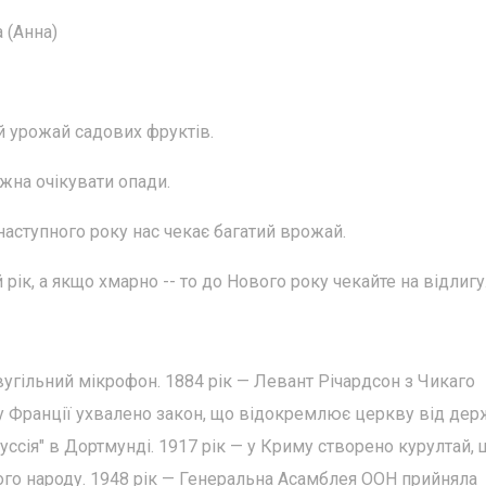
 (Анна)
й урожай садових фруктів.
жна очікувати опади.
наступного року нас чекає багатий врожай.
рік, а якщо хмарно -- то до Нового року чекайте на відлигу
вугільний мікрофон. 1884 рік — Левант Річардсон з Чикаго
 у Франції ухвалено закон, що відокремлює церкву від дер
ссія" в Дортмунді. 1917 рік — у Криму створено курултай, 
го народу. 1948 рік — Генеральна Асамблея ООН прийняла