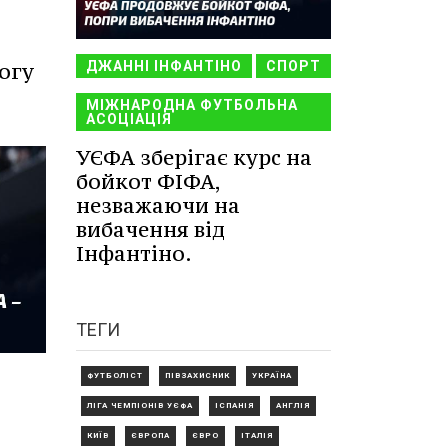
ДЖАННІ ІНФАНТІНО
СПОРТ
огу
МІЖНАРОДНА ФУТБОЛЬНА
АСОЦІАЦІЯ
УЄФА зберігає курс на
бойкот ФІФА,
незважаючи на
вибачення від
Інфантіно.
ТЕГИ
ФУТБОЛІСТ
ПІВЗАХИСНИК
УКРАЇНА
ЛІГА ЧЕМПІОНІВ УЄФА
ІСПАНІЯ
АНГЛІЯ
КИЇВ
ЄВРОПА
ЄВРО
ІТАЛІЯ