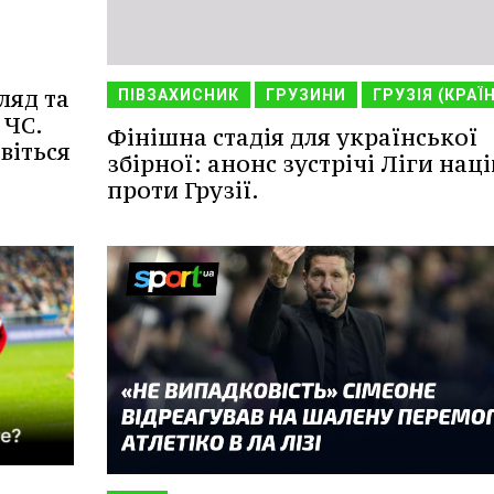
ляд та
ПІВЗАХИСНИК
ГРУЗИНИ
ГРУЗІЯ (КРАЇ
 ЧС.
Фінішна стадія для української
віться
збірної: анонс зустрічі Ліги наці
проти Грузії.