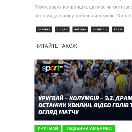
Міжнародну конвенцію, що має на меті запоб
перший дзвінок у мобільній мережі "Київст
ФРАНЦІЯ
РІЗДВО
ПОГОДА
НОВИЙ РІК
КРИМ
ЧИТАЙТЕ ТАКОЖ
УРУГВАЙ
ПІВДЕННА АМЕРИКА