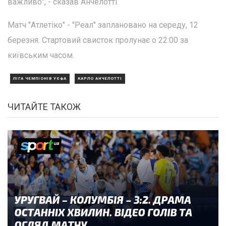
важливо", - сказав Анчелотті.
Матч "Атлетіко" - "Реал" заплановано на середу, 12
березня. Стартовий свисток пролунає о 22:00 за
київським часом.
ЛІГА ЧЕМПІОНІВ УЄФА
КАРЛО АНЧЕЛОТТІ
ЧИТАЙТЕ ТАКОЖ