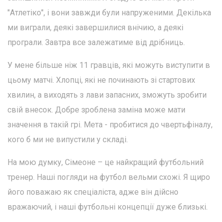
"Атлетіко", і вони завжди були напруженими. Декілька
ми виграли, деякі завершилися внічию, а деякі
програли. Завтра все залежатиме від дрібниць.
У мене більше ніж 11 гравців, які можуть виступити в
цьому матчі. Хлопці, які не починають зі стартових
хвилин, а виходять з лави запасних, зможуть зробити
свій внесок. Добре зроблена заміна може мати
значення в такій грі. Мета - пробитися до чвертьфіналу,
кого б ми не випустили у складі.
На мою думку, Сімеоне – це найкращий футбольний
тренер. Наші погляди на футбол вельми схожі. Я щиро
його поважаю як спеціаліста, адже він дійсно
вражаючий, і наші футбольні концепції дуже близькі.