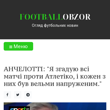
FOOTBALL
OBZOR
Огляд футбольних новин
Меню
АНЧЕЛОТТІ: "Я згадую всі
матчі проти Атлетіко, і кожен з
них був вельми напруженим."