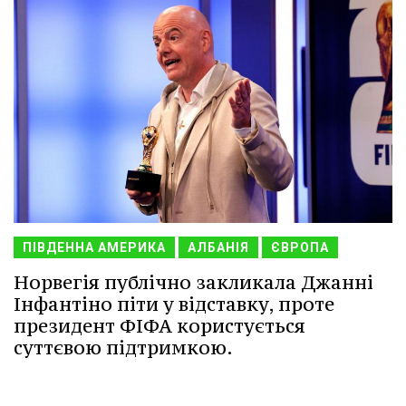
ПІВДЕННА АМЕРИКА
АЛБАНІЯ
ЄВРОПА
Норвегія публічно закликала Джанні
Інфантіно піти у відставку, проте
президент ФІФА користується
суттєвою підтримкою.