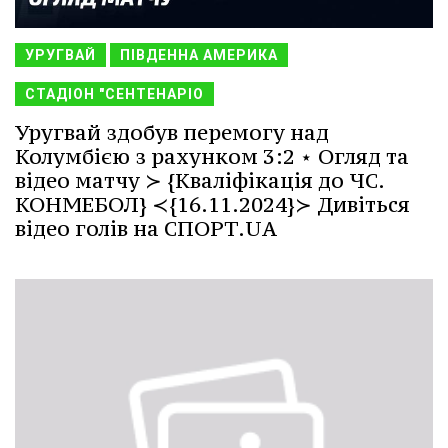
УРУГВАЙ
ПІВДЕННА АМЕРИКА
СТАДІОН "СЕНТЕНАРІО
Уругвай здобув перемогу над
Колумбією з рахунком 3:2 ⋆ Огляд та
відео матчу ≻ {Кваліфікація до ЧС.
КОНМЕБОЛ} ≺{16.11.2024}≻ Дивіться
відео голів на СПОРТ.UA