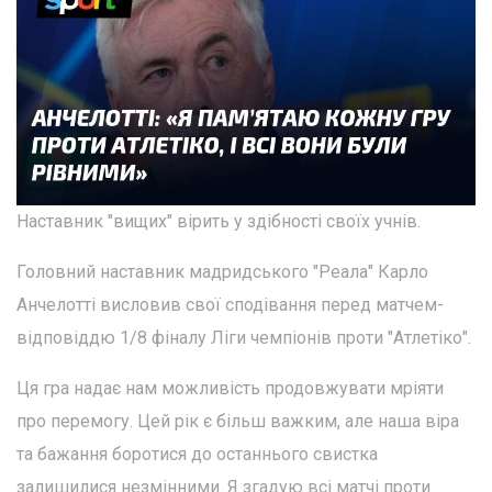
Наставник "вищих" вірить у здібності своїх учнів.
Головний наставник мадридського "Реала" Карло
Анчелотті висловив свої сподівання перед матчем-
відповіддю 1/8 фіналу Ліги чемпіонів проти "Атлетіко".
Ця гра надає нам можливість продовжувати мріяти
про перемогу. Цей рік є більш важким, але наша віра
та бажання боротися до останнього свистка
залишилися незмінними. Я згадую всі матчі проти