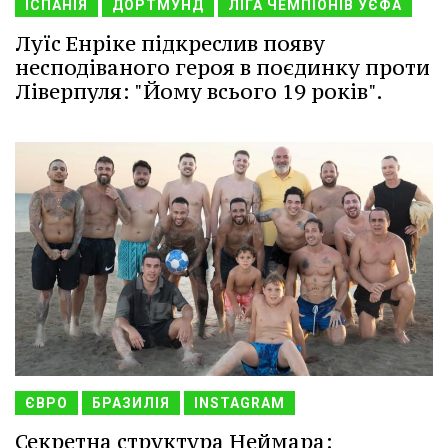
ІСПАНІЯ
ДОРТМУНД
ЛІГА ЧЕМПІОНІВ УЄФА
Луїс Енріке підкреслив появу
несподіваного героя в поєдинку проти
Ліверпуля: "Йому всього 19 років".
ЄВРО
БРАЗИЛІЯ
INSTAGRAM
Секретна структура Неймара: