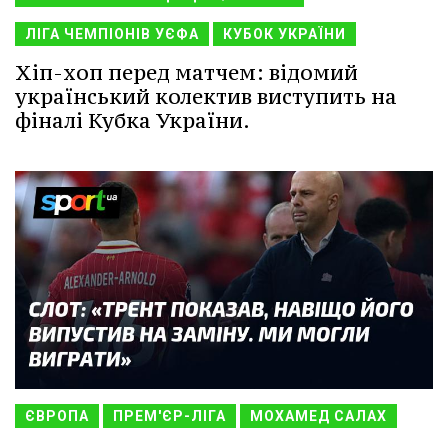
ЛІГА ЧЕМПІОНІВ УЄФА
КУБОК УКРАЇНИ
Хіп-хоп перед матчем: відомий
український колектив виступить на
фіналі Кубка України.
ЄВРОПА
ПРЕМ'ЄР-ЛІГА
МОХАМЕД САЛАХ