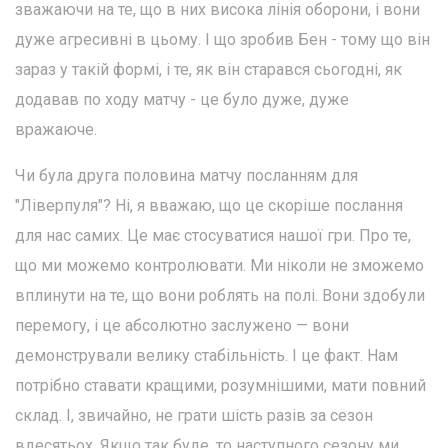
зважаючи на те, що в них висока лінія оборони, і вони
дуже агресивні в цьому. І що зробив Бен - тому що він
зараз у такій формі, і те, як він старався сьогодні, як
додавав по ходу матчу - це було дуже, дуже
вражаюче.
Чи була друга половина матчу посланням для
"Ліверпуля"? Ні, я вважаю, що це скоріше послання
для нас самих. Це має стосуватися нашої гри. Про те,
що ми можемо контролювати. Ми ніколи не зможемо
вплинути на те, що вони роблять на полі. Вони здобули
перемогу, і це абсолютно заслужено — вони
демонстрували велику стабільність. І це факт. Нам
потрібно ставати кращими, розумнішими, мати повний
склад. І, звичайно, не грати шість разів за сезон
вдесятьох. Якщо так буде, то наступного сезону ми