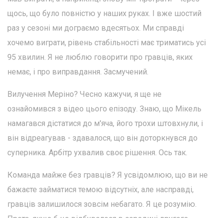
щось, що було повністю у наших руках. І вже шостий
раз у сезоні ми дограємо вдесятьох. Ми справді
хочемо виграти, рівень стабільності має триматись усі
95 хвилин. Я не люблю говорити про гравців, яких
немає, і про виправдання. Засмучений.
Вилучення Меріно? Чесно кажучи, я ще не
ознайомився з відео цього епізоду. Знаю, що Мікель
намагався дістатися до м'яча, його трохи штовхнули, і
він відреагував - здавалося, що він доторкнувся до
суперника. Арбітр ухвалив своє рішення. Ось так.
Команда майже без гравців? Я усвідомлюю, що ви не
бажаєте займатися темою відсутніх, але насправді,
гравців залишилося зовсім небагато. Я це розумію.