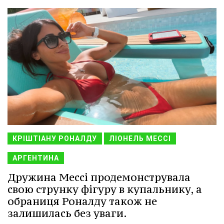
КРІШТІАНУ РОНАЛДУ
ЛІОНЕЛЬ МЕССІ
АРГЕНТИНА
Дружина Мессі продемонструвала
свою струнку фігуру в купальнику, а
обраниця Роналду також не
залишилась без уваги.