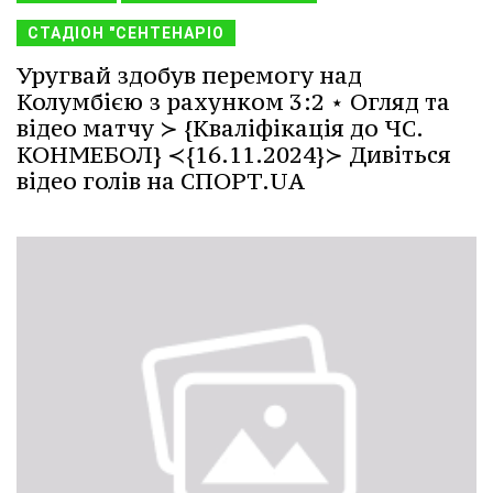
СТАДІОН "СЕНТЕНАРІО
Уругвай здобув перемогу над
Колумбією з рахунком 3:2 ⋆ Огляд та
відео матчу ≻ {Кваліфікація до ЧС.
КОНМЕБОЛ} ≺{16.11.2024}≻ Дивіться
відео голів на СПОРТ.UA