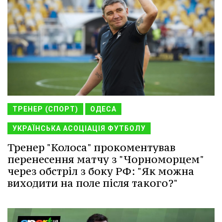
ТРЕНЕР (СПОРТ)
ОДЕСА
УКРАЇНСЬКА АСОЦІАЦІЯ ФУТБОЛУ
Тренер "Колоса" прокоментував
перенесення матчу з "Чорноморцем"
через обстріл з боку РФ: "Як можна
виходити на поле після такого?"