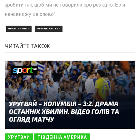
зробити так, щоб ми не говорили про реакцію. Бо я
ненавиджу це слово".
ПРЕМ'ЄР-ЛІГА
МІКЕЛЬ АРТЕТА
ЧИТАЙТЕ ТАКОЖ
УРУГВАЙ
ПІВДЕННА АМЕРИКА