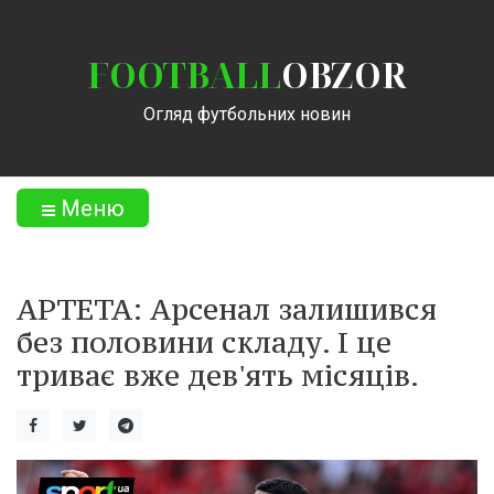
FOOTBALL
OBZOR
Огляд футбольних новин
Меню
АРТЕТА: Арсенал залишився
без половини складу. І це
триває вже дев'ять місяців.