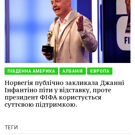
ПІВДЕННА АМЕРИКА
АЛБАНІЯ
ЄВРОПА
Норвегія публічно закликала Джанні
Інфантіно піти у відставку, проте
президент ФІФА користується
суттєвою підтримкою.
ТЕГИ