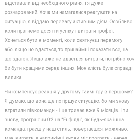
відставали від необхідного рівня, і я дуже
розчарований. Хоча ми намагалися реагувати на
ситуацію, я віддаю перевагу активним діям. Особливо
коли прагнемо досягти успіху і виграти трофеї.
Хочеться бути в моменті, коли святкуєш перемогу —
або, якщо не вдається, то принаймні показати все, на
що здатен. Якщо вже не вдається виграти, потрібно хоч
би бути кращими серед інших. Моя злість була справді
велика.
Чи компенсує реакція у другому таймі гру в першому?
Я думаю, що вона ще погіршує ситуацію, бо ми знову
втратили півкоманди - і це триває вже 9 місяців. І ти
знову, програючи 0:2 на "Енфілді", як будь-яка інша
команда, граєш у наш стиль, повертаєшся, можливо,
мав виграти, а наприкінці знову міг програти - через