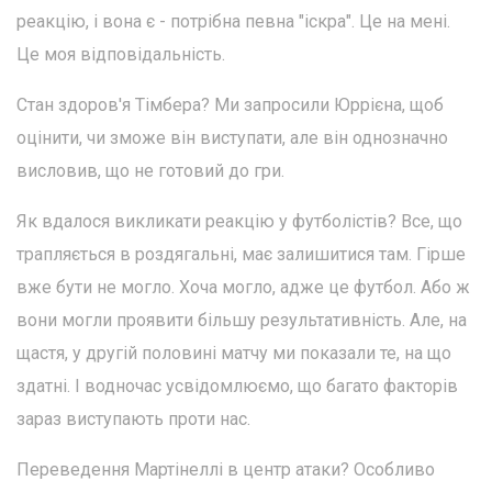
реакцію, і вона є - потрібна певна "іскра". Це на мені.
Це моя відповідальність.
Стан здоров'я Тімбера? Ми запросили Юррієна, щоб
оцінити, чи зможе він виступати, але він однозначно
висловив, що не готовий до гри.
Як вдалося викликати реакцію у футболістів? Все, що
трапляється в роздягальні, має залишитися там. Гірше
вже бути не могло. Хоча могло, адже це футбол. Або ж
вони могли проявити більшу результативність. Але, на
щастя, у другій половині матчу ми показали те, на що
здатні. І водночас усвідомлюємо, що багато факторів
зараз виступають проти нас.
Переведення Мартінеллі в центр атаки? Особливо