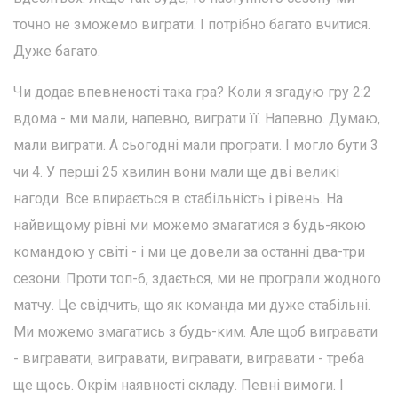
точно не зможемо виграти. І потрібно багато вчитися.
Дуже багато.
Чи додає впевненості така гра? Коли я згадую гру 2:2
вдома - ми мали, напевно, виграти її. Напевно. Думаю,
мали виграти. А сьогодні мали програти. І могло бути 3
чи 4. У перші 25 хвилин вони мали ще дві великі
нагоди. Все впирається в стабільність і рівень. На
найвищому рівні ми можемо змагатися з будь-якою
командою у світі - і ми це довели за останні два-три
сезони. Проти топ-6, здається, ми не програли жодного
матчу. Це свідчить, що як команда ми дуже стабільні.
Ми можемо змагатись з будь-ким. Але щоб вигравати
- вигравати, вигравати, вигравати, вигравати - треба
ще щось. Окрім наявності складу. Певні вимоги. І