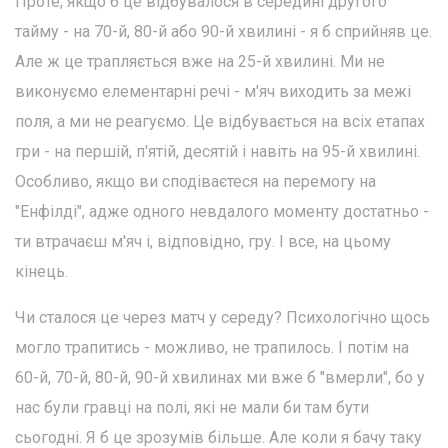
Проте, якщо б це відбувалося в середині другого
тайму - на 70-й, 80-й або 90-й хвилині - я б сприйняв це.
Але ж це трапляється вже на 25-й хвилині. Ми не
виконуємо елементарні речі - м'яч виходить за межі
поля, а ми не реагуємо. Це відбувається на всіх етапах
гри - на першій, п'ятій, десятій і навіть на 95-й хвилині.
Особливо, якщо ви сподіваєтеся на перемогу на
"Енфілді", адже одного невдалого моменту достатньо -
ти втрачаєш м'яч і, відповідно, гру. І все, на цьому
кінець.
Чи сталося це через матч у середу? Психологічно щось
могло трапитись - можливо, не трапилось. І потім на
60-й, 70-й, 80-й, 90-й хвилинах ми вже б "вмерли", бо у
нас були гравці на полі, які не мали би там бути
сьогодні. Я б це зрозумів більше. Але коли я бачу таку