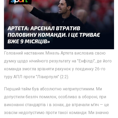
Головний наставник Мікель Артета висловив свою
думку щодо нічийного результату на "Енфілді", де його
команда змогла зрівняти рахунок у поєдинку 26-го
туру АПЛ проти "Ліверпуля" (2:2).
Перший тайм був абсолютно неприпустимим. Ми
допустили безліч помилок, особливо в обороні, при
виконанні стандартів і в зонах, де втрачали м'яч — це
зовсім недопустимо проти такої команди. Ми значно