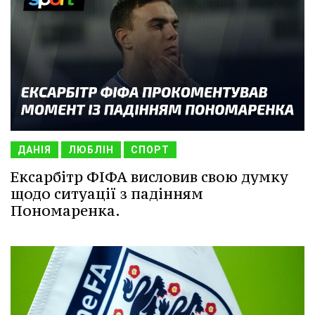
ДАНІЯ
ЛЮБЛІН
СПОРТ
Ексарбітр ФІФА висловив свою думку
щодо ситуації з падінням
Пономаренка.