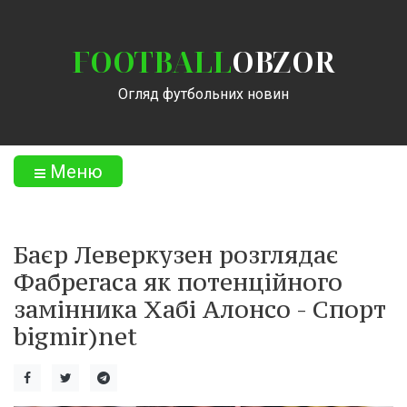
FOOTBALL
OBZOR
Огляд футбольних новин
Меню
Баєр Леверкузен розглядає
Фабрегаса як потенційного
замінника Хабі Алонсо - Спорт
bigmir)net