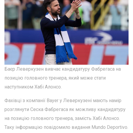
Баєр Леверкузен вивчає кандидатуру Фабрегаса на
позицію головного тренера, який може стати
наступником Хабі Алонсо.
Фахівці з компанії Bayer у Леверкузені мають намір
розглянути Сеска Фабрегаса як можливу кандидатуру
на позицію головного тренера, замість Хабі Алонсо.
Таку інформацію повідомило видання Mundo Deportivo.