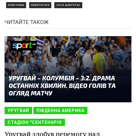
НІМЕЧЧИНА
ЛЕВЕРКУЗЕН
СЕСК ФАБРЕГАС
ЧИТАЙТЕ ТАКОЖ
УРУГВАЙ
ПІВДЕННА АМЕРИКА
СТАДІОН "СЕНТЕНАРІО
Уругвай здобув перемогу над