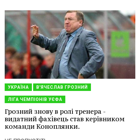
УКРАЇНА
В'ЯЧЕСЛАВ ГРОЗНИЙ
ЛІГА ЧЕМПІОНІВ УЄФА
Грозний знову в ролі тренера -
видатний фахівець став керівником
команди Коноплянки.