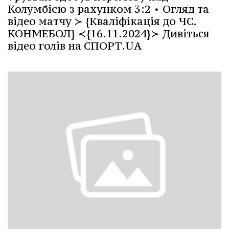
Колумбією з рахунком 3:2 ⋆ Огляд та
відео матчу ≻ {Кваліфікація до ЧС.
КОНМЕБОЛ} ≺{16.11.2024}≻ Дивіться
відео голів на СПОРТ.UA