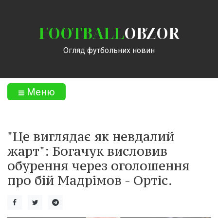
FOOTBALL
OBZOR
Огляд футбольних новин
Меню
"Це виглядає як невдалий
жарт": Богачук висловив
обурення через оголошення
про бій Мадрімов - Ортіс.