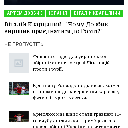
АРТЕМ ДОВБИК
ІСПАНІЯ
ВІТАЛІЙ КВАРЦЯНИЙ
Віталій Кварцяний: "Чому Довбик
вирішив приєднатися до Роми?"
НЕ ПРОПУСТІТЬ
Фінішна стадія для української
збірної: анонс зустрічі Ліги націй
проти Грузії.
Кріштіану Роналду поділився своїми
планами щодо завершення кар'єри у
футболі - Sport News 24
Ярмолюк має шанс стати гравцем 10-
го клубу англійської Прем'єр-ліги в
складі збірної України та встановити