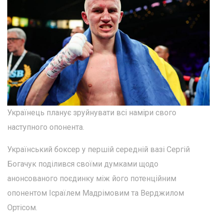
Українець планує зруйнувати всі наміри свого
наступного опонента.
Український боксер у першій середній вазі Сергій
Богачук поділився своїми думками щодо
анонсованого поєдинку між його потенційним
опонентом Ісраїлем Мадрімовим та Верджилом
Ортісом.