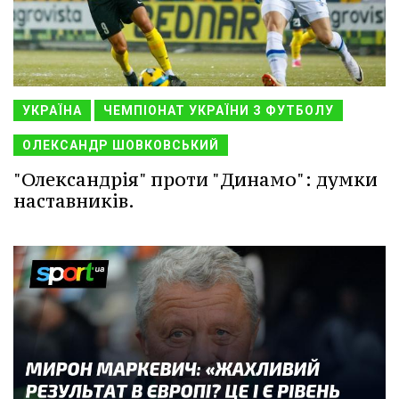
УКРАЇНА
ЧЕМПІОНАТ УКРАЇНИ З ФУТБОЛУ
ОЛЕКСАНДР ШОВКОВСЬКИЙ
"Олександрія" проти "Динамо": думки
наставників.