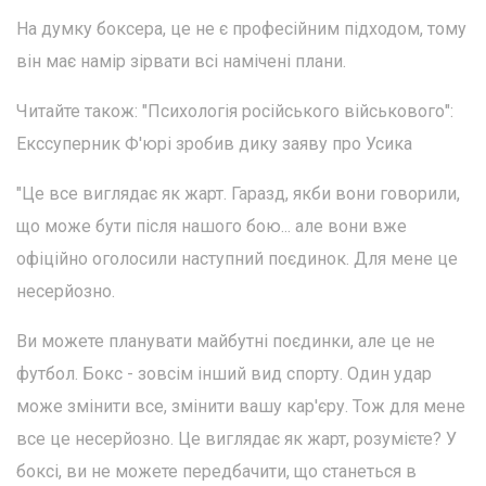
На думку боксера, це не є професійним підходом, тому
він має намір зірвати всі намічені плани.
Читайте також: "Психологія російського військового":
Екссуперник Ф'юрі зробив дику заяву про Усика
"Це все виглядає як жарт. Гаразд, якби вони говорили,
що може бути після нашого бою... але вони вже
офіційно оголосили наступний поєдинок. Для мене це
несерйозно.
Ви можете планувати майбутні поєдинки, але це не
футбол. Бокс - зовсім інший вид спорту. Один удар
може змінити все, змінити вашу кар'єру. Тож для мене
все це несерйозно. Це виглядає як жарт, розумієте? У
боксі, ви не можете передбачити, що станеться в