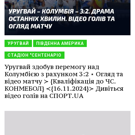
УРУГВАЙ
ПІВДЕННА АМЕРИКА
СТАДІОН "СЕНТЕНАРІО
Уругвай здобув перемогу над
Колумбією з рахунком 3:2 ⋆ Огляд та
відео матчу ≻ {Кваліфікація до ЧС.
КОНМЕБОЛ} ≺{16.11.2024}≻ Дивіться
відео голів на СПОРТ.UA