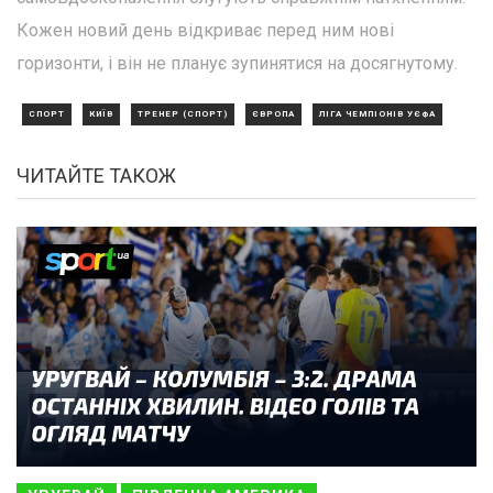
Кожен новий день відкриває перед ним нові
горизонти, і він не планує зупинятися на досягнутому.
СПОРТ
КИЇВ
ТРЕНЕР (СПОРТ)
ЄВРОПА
ЛІГА ЧЕМПІОНІВ УЄФА
ЧИТАЙТЕ ТАКОЖ