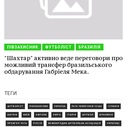
ПІВЗАХИСНИК
ФУТБОЛІСТ
БРАЗИЛІЯ
"Шахтар" активно веде переговори про
можливий трансфер бразильського
обдарування Габріеля Мека.
ТЕГИ
ФУТБОЛІСТ
ПІВЗАХИСНИК
УКРАЇНА
ЛІГА ЧЕМПІОНІВ УЄФА
ІСПАНІЯ
АНГЛІЯ
КИЇВ
ЄВРОПА
ЄВРО
ІТАЛІЯ
ФУТБОЛ
БРАЗИЛІЯ
ПРЕМ'ЄР-ЛІГА
РОСІЯ
МІЖНАРОДНА ФУТБОЛЬНА АСОЦІАЦІЯ
УКРАЇНЦІ