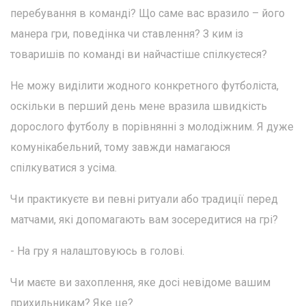
перебування в команді? Що саме вас вразило – його
манера гри, поведінка чи ставлення? З ким із
товаришів по команді ви найчастіше спілкуєтеся?
Не можу виділити жодного конкретного футболіста,
оскільки в перший день мене вразила швидкість
дорослого футболу в порівнянні з молодіжним. Я дуже
комунікабельний, тому завжди намагаюся
спілкуватися з усіма.
Чи практикуєте ви певні ритуали або традиції перед
матчами, які допомагають вам зосередитися на грі?
- На гру я налаштовуюсь в голові.
Чи маєте ви захоплення, яке досі невідоме вашим
прихильникам? Яке це?