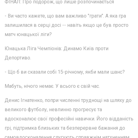
ФІНАЛ: Про подорож, що лише розпочинається
- Ви часто кажете, що вам важливо "грати". А яка гра
залишилася в серці досі -- навіть якщо це був просто
матч юнацької ліги?
Юнацька Ліга Чемпіонів: Динамо Київ проти
Депортиво.
- Що б ви сказали собі 15-річному, якби мали шанс?
Мабуть, нічого немає. У всього є свій час.
Денис Ігнатенко, попри численні труднощі на шляху до
великого футболу, невпинно прогресує та
вдосконалює свої професійні навички. Його відданість
грі, підтримка близьких та безперервне бажання до
самовдосконалення слугують справжнім натхненням.