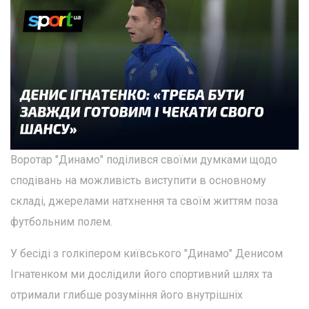
Воротар "Динамо" поділився своїми думками щодо
сподівань на можливість виступити в основному
складі, джерелами натхнення та своїм життям поза
футбольним полем.
У бесіді з голкіпером київського "Динамо" Денисом
Ігнатенком ми дослідили його спортивний шлях та
отримали глибше розуміння його внутрішніх