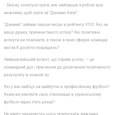
- Звісно, хочеться грати, але найперше я роблю все
можливе, щоб грати за "Динамо Київ".
"Динамо" займає перше місце в рейтингу УПЛ. Які, на
вашу думку, причини такого успіху? Які позитивні
аспекти ви помічаєте, а також в яких сферах команда
могла б досягти покращень?
Найважливіший аспект, що сприяє успіху, — це
командний дух і прагнення до досягнення позитивного
результату в кожній грі.
Які у вас амбіції на майбутнє в професійному футболі?
Яким ви уявляєте своє становище в українському
футболі через п'ять років?
Не варто заздалегідь щось припускати; важливо