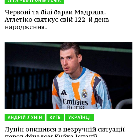
ЛІГА ЧЕМПІОНІВ УЄФА
Червоні та білі барви Мадрида.
Атлетіко святкує свій 122-й день
народження.
АНДРІЙ ЛУНІН
КИЇВ
УКРАЇНЦІ
Лунін опинився в незручній ситуації
перед фіналом Кубка Іспанії —