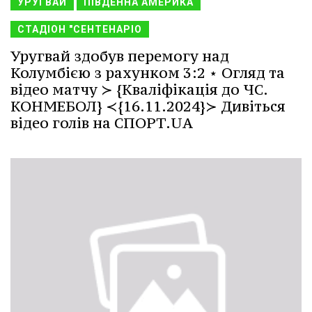
УРУГВАЙ
ПІВДЕННА АМЕРИКА
СТАДІОН "СЕНТЕНАРІО
Уругвай здобув перемогу над
Колумбією з рахунком 3:2 ⋆ Огляд та
відео матчу ≻ {Кваліфікація до ЧС.
КОНМЕБОЛ} ≺{16.11.2024}≻ Дивіться
відео голів на СПОРТ.UA