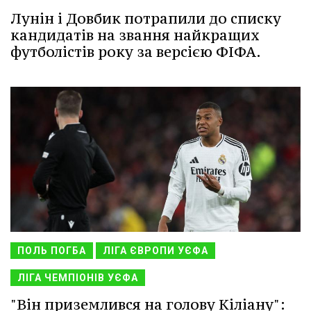
Лунін і Довбик потрапили до списку
кандидатів на звання найкращих
футболістів року за версією ФІФА.
ПОЛЬ ПОГБА
ЛІГА ЄВРОПИ УЄФА
ЛІГА ЧЕМПІОНІВ УЄФА
"Він приземлився на голову Кіліану":