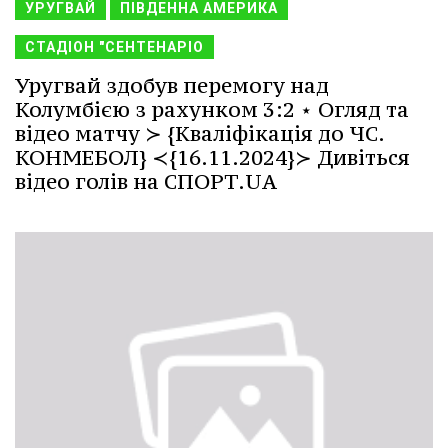
УРУГВАЙ
ПІВДЕННА АМЕРИКА
СТАДІОН "СЕНТЕНАРІО
Уругвай здобув перемогу над
Колумбією з рахунком 3:2 ⋆ Огляд та
відео матчу ≻ {Кваліфікація до ЧС.
КОНМЕБОЛ} ≺{16.11.2024}≻ Дивіться
відео голів на СПОРТ.UA