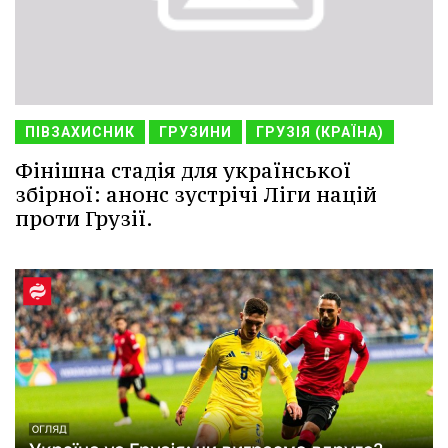
ПІВЗАХИСНИК
ГРУЗИНИ
ГРУЗІЯ (КРАЇНА)
Фінішна стадія для української
збірної: анонс зустрічі Ліги націй
проти Грузії.