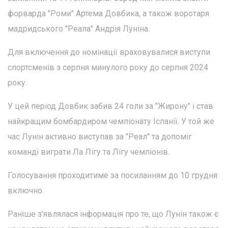
форварда "Роми" Артема Довбика, а також воротаря
мадридського "Реала" Андрія Луніна.
Для включення до номінації враховувалися виступи
спортсменів з серпня минулого року до серпня 2024
року.
У цей період Довбик забив 24 голи за "Жирону" і став
найкращим бомбардиром чемпіонату Іспанії. У той же
час Лунін активно виступав за "Реал" та допоміг
команді виграти Ла Лігу та Лігу чемпіонів.
Голосування проходитиме за посиланням до 10 грудня
включно.
Раніше з'являлася інформація про те, що Лунін також є