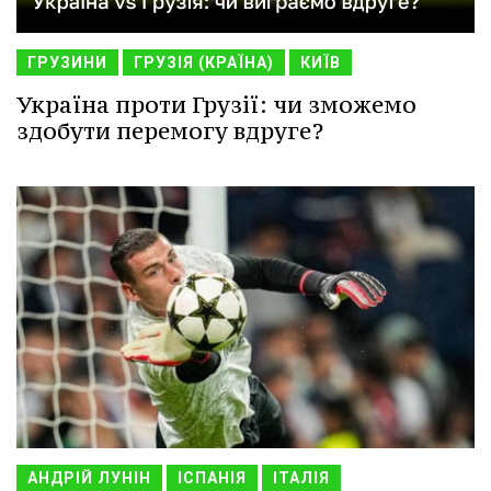
ГРУЗИНИ
ГРУЗІЯ (КРАЇНА)
КИЇВ
Україна проти Грузії: чи зможемо
здобути перемогу вдруге?
АНДРІЙ ЛУНІН
ІСПАНІЯ
ІТАЛІЯ