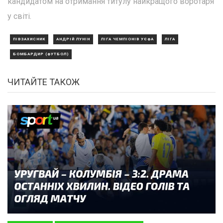
кандидатом на отримання титулу найкращого воротаря
у світі.
ПІВЗАХИСНИК
АНДРІЙ ЛУНІН
ЛІГА ЧЕМПІОНІВ УЄФА
ЛІГА
БОМБАРДИР (ФУТБОЛ)
ЧИТАЙТЕ ТАКОЖ