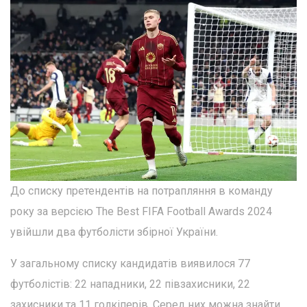
До списку претендентів на потрапляння в команду
року за версією The Best FIFA Football Awards 2024
увійшли два футболісти збірної України.
У загальному списку кандидатів виявилося 77
футболістів: 22 нападники, 22 півзахисники, 22
захисники та 11 голкіперів. Серед них можна знайти