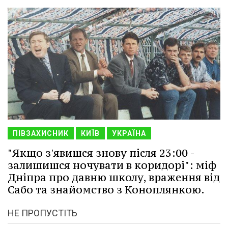
ПІВЗАХИСНИК
КИЇВ
УКРАЇНА
"Якщо з'явишся знову після 23:00 -
залишишся ночувати в коридорі": міф
Дніпра про давню школу, враження від
Сабо та знайомство з Коноплянкою.
НЕ ПРОПУСТІТЬ