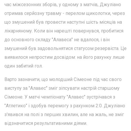
час міжсезонних зборів, у одному з матчів, Джуліано
отримав серйозну травму - перелом щиколотки, через
що змушений був провести наступні шість місяців на
лікарняному. Коли він нарешті повернувся, пробитися
до основного складу "Алавеса" не вдалося, і він
змушений був задовольнятися статусом резервіста. Це
виявилося непростим досвідом: на його рахунку лише
один забитий гол.
Варто зазначити, що молодший Сімеоне під час свого
виступу за "Алавес" зміг зіпсувати настрій старшому
Сімеоне. У матчі чемпіонату "Алавес" зустрічався з
"Атлетико" і здобув перемогу з рахунком 2:0. Джуліано
з'явився на полі з перших хвилин, але на жаль, не зміг
відзначитися результативними діями.