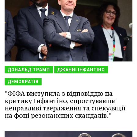
ДОНАЛЬД ТРАМП
ДЖАННІ ІНФАНТІНО
ДЕМОКРАТІЯ
"ФІФА виступила з відповіддю на
критику Інфантіно, спростувавши
неправдиві твердження та спекуляції
на фоні резонансних скандалів."