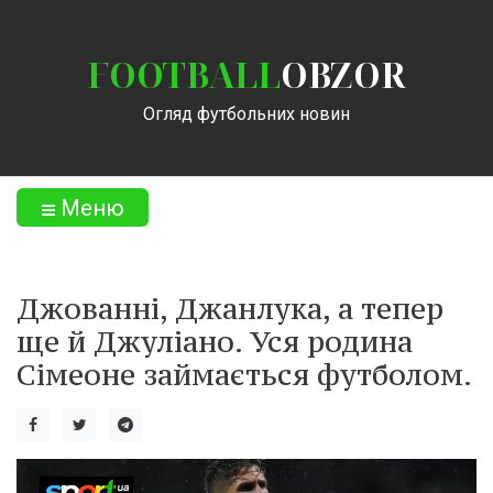
FOOTBALL
OBZOR
Огляд футбольних новин
Меню
Джованні, Джанлука, а тепер
ще й Джуліано. Уся родина
Сімеоне займається футболом.