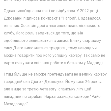
Однак возз'єднання так і не відбулося. У 2022 році
Джованні підписав контракт з "Наполі". І, здавалося,
він зник. Хоча він досі є частиною неаполітанського
клубу, його роль зводиться до того, що він
здебільшого залишається в запасі. Влітку старшому
сину Дієго виповниться тридцять, тому навряд чи
можна говорити про його успішну кар'єру. Так само не
варто очікувати спільної роботи з батьком у Мадриді.
І тим більше не зможе претендувати на велику кар'єру
і середній син Дієго - Джанлука. Йому вже 26 років,
але вище за третю-четверту іспанську лігу цей
нападник не стрибав. Наразі захищає кольори "Райо
Махадаонда".