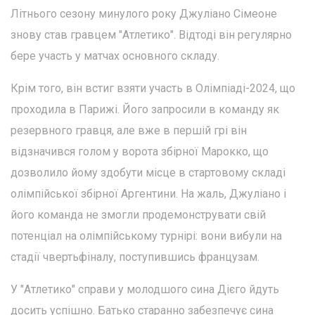
Літнього сезону минулого року Джуліано Сімеоне
знову став гравцем "Атлетико". Відтоді він регулярно
бере участь у матчах основного складу.
Крім того, він встиг взяти участь в Олімпіаді-2024, що
проходила в Парижі. Його запросили в команду як
резервного гравця, але вже в першій грі він
відзначився голом у ворота збірної Марокко, що
дозволило йому здобути місце в стартовому складі
олімпійської збірної Аргентини. На жаль, Джуліано і
його команда не змогли продемонструвати свій
потенціал на олімпійському турнірі: вони вибули на
стадії чвертьфіналу, поступившись французам.
У "Атлетико" справи у молодшого сина Дієго йдуть
досить успішно. Батько старанно забезпечує сина