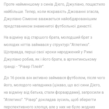
Проте найменшому з синів Дієго, Джуліано, пощастило
найбільше. Тепер, коли яскравість Джованні згасла,
Джуліано Сімеоне вважається найобдарованішим
представником знаменитої футбольної династії.
На відміну від старшого брата, молодший брат з
молодих нігтів займався у структурі "Атлетико".
Щоправда, перші свої кроки народжений у Римі
Джуліано робив, як і його брати, в аргентинському
гранді - "Рівер Плейт".
До 16 років він активно займався футболом, після чого
його, молодого нападника (цікаво, що всі сини Дієго,
на відміну від батька, стали форвардами), запросили в
"Атлетико". "Рівер" докладав зусиль, щоб зберегти
перспективного хлопця, але у них не було жодних