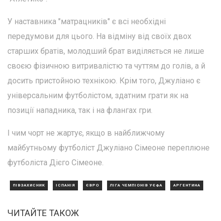
У наставника "матрацників" є всі необхідні
передумови для цього. На відміну від своїх двох
старших братів, молодший брат виділяється не лише
своєю фізичною витривалістю та чуттям до голів, а й
досить пристойною технікою. Крім того, Джуліано є
універсальним футболістом, здатним грати як на
позиції нападника, так і на флангах гри.
І чим чорт не жартує, якщо в найближчому
майбутньому футболіст Джуліано Сімеоне переплюне
футболіста Дієго Сімеоне.
ПІВЗАХИСНИК
ІСПАНІЯ
ЄВРО
ЛІГА ЧЕМПІОНІВ УЄФА
АРГЕНТИНА
ЧИТАЙТЕ ТАКОЖ