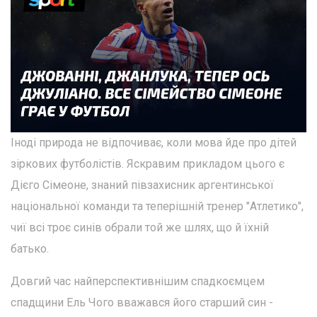
Іноді природа не відпочиває, коли мова йде про дітей
зіркових футболістів. Яскравим прикладом цього є
Дієго Сімеоне, знаний півзахисник аргентинської
національної команди та теперішній тренер "Атлетико",
чиї всі троє синів обрали той же шлях, що й їхній
батько.
Довгий час найперспективнішим спадкоємцем
спадщини Ель Чого вважався його старший син -