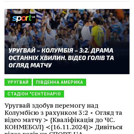
УРУГВАЙ
ПІВДЕННА АМЕРИКА
СТАДІОН "СЕНТЕНАРІО
Уругвай здобув перемогу над
Колумбією з рахунком 3:2 ⋆ Огляд та
відео матчу ≻ {Кваліфікація до ЧС.
КОНМЕБОЛ} ≺{16.11.2024}≻ Дивіться