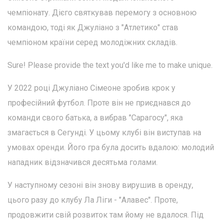
чемпіонату. Дієго святкував перемогу з основною
командою, тоді як Джуліано з "Атлетико" став
чемпіоном країни серед молодіжних складів.
Sure! Please provide the text you'd like me to make unique.
У 2022 році Джуліано Сімеоне зробив крок у
професійний футбол. Проте він не приєднався до
команди свого батька, а вибрав "Сарагосу", яка
змагається в Сегунді. У цьому клубі він виступав на
умовах оренди. Його гра була досить вдалою: молодий
нападник відзначився десятьма голами.
У наступному сезоні він знову вирушив в оренду,
цього разу до клубу Ла Ліги - "Алавес". Проте,
продовжити свій розвиток там йому не вдалося. Під