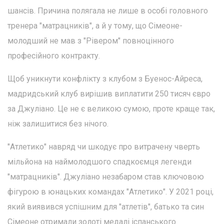
шансів. Причина полягала не лише в особі головного
тренера "матрацників", а й у тому, що Сімеоне-
молодший не мав з "Рівером" повноцінного
професійного контракту.
Щоб уникнути конфлікту з клубом з Буенос-Айреса,
мадридський клуб вирішив виплатити 250 тисяч євро
за Джуліано. Це не є великою сумою, проте краще так,
ніж залишитися без нічого.
"Атлетико" навряд чи шкодує про витрачену чверть
мільйона на наймолодшого спадкоємця легенди
"матрацників". Джуліано незабаром став ключовою
фігурою в юнацьких командах "Атлетико". У 2021 році,
який виявився успішним для "атлетів", батько та син
Сімеоне отримали золоті медалі іспанського