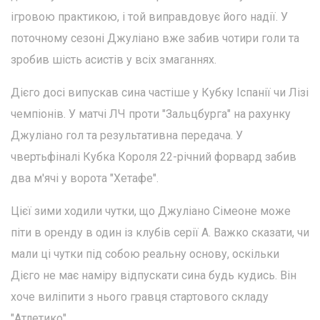
ігровою практикою, і той виправдовує його надії. У
поточному сезоні Джуліано вже забив чотири голи та
зробив шість асистів у всіх змаганнях.
Дієго досі випускав сина частіше у Кубку Іспанії чи Лізі
чемпіонів. У матчі ЛЧ проти "Зальцбурга" на рахунку
Джуліано гол та результативна передача. У
чвертьфіналі Кубка Короля 22-річний форвард забив
два м'ячі у ворота "Хетафе".
Цієї зими ходили чутки, що Джуліано Сімеоне може
піти в оренду в один із клубів серії А. Важко сказати, чи
мали ці чутки під собою реальну основу, оскільки
Дієго не має наміру відпускати сина будь кудись. Він
хоче виліпити з нього гравця стартового складу
"Атлетико".