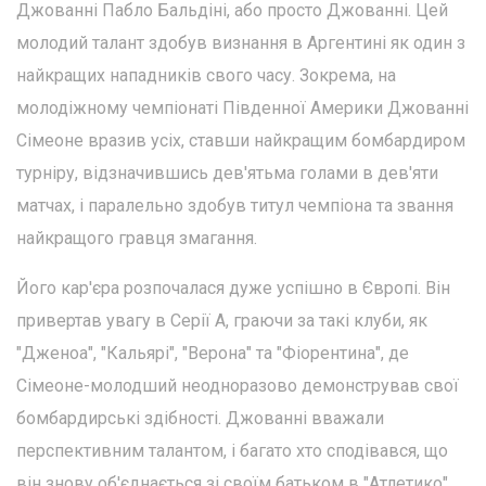
Джованні Пабло Бальдіні, або просто Джованні. Цей
молодий талант здобув визнання в Аргентині як один з
найкращих нападників свого часу. Зокрема, на
молодіжному чемпіонаті Південної Америки Джованні
Сімеоне вразив усіх, ставши найкращим бомбардиром
турніру, відзначившись дев'ятьма голами в дев'яти
матчах, і паралельно здобув титул чемпіона та звання
найкращого гравця змагання.
Його кар'єра розпочалася дуже успішно в Європі. Він
привертав увагу в Серії А, граючи за такі клуби, як
"Дженоа", "Кальярі", "Верона" та "Фіорентина", де
Сімеоне-молодший неодноразово демонстрував свої
бомбардирські здібності. Джованні вважали
перспективним талантом, і багато хто сподівався, що
він знову об'єднається зі своїм батьком в "Атлетико".