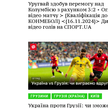
Уругвай здобув перемогу над
Колумбією з рахунком 3:2 ⋆ Ог
відео матчу ≻ {Кваліфікація до
КОНМЕБОЛ} ≺{16.11.2024}≻ Ди
відео голів на СПОРТ.UA
ГРУЗИНИ
ГРУЗІЯ (КРАЇНА)
КИЇВ
Україна проти Грузії: чи змож