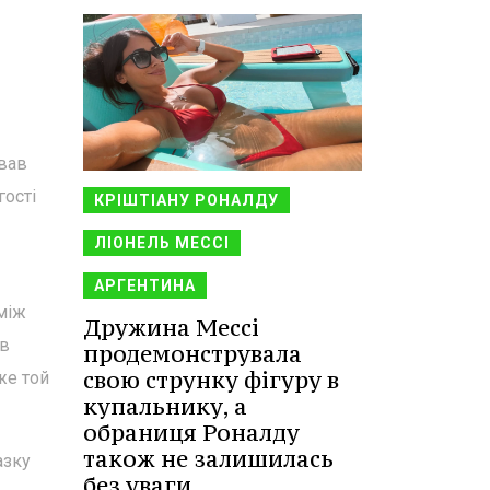
ував
гості
КРІШТІАНУ РОНАЛДУ
ЛІОНЕЛЬ МЕССІ
АРГЕНТИНА
 між
Дружина Мессі
 в
продемонструвала
свою струнку фігуру в
же той
купальнику, а
обраниця Роналду
також не залишилась
азку
без уваги.