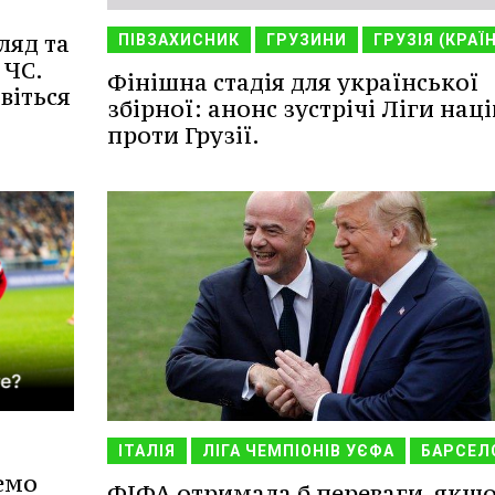
ляд та
ПІВЗАХИСНИК
ГРУЗИНИ
ГРУЗІЯ (КРАЇ
 ЧС.
Фінішна стадія для української
віться
збірної: анонс зустрічі Ліги наці
проти Грузії.
ІТАЛІЯ
ЛІГА ЧЕМПІОНІВ УЄФА
БАРСЕЛ
емо
ФІФА отримала б переваги, якщо