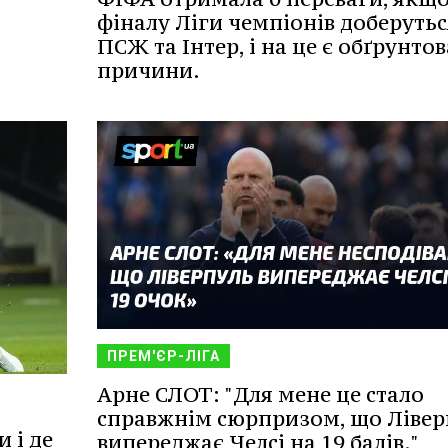
фіналу Ліги чемпіонів доберутьс
ПСЖ та Інтер, і на це є обґрунтов
причини.
ПРЕМ'ЄР-ЛІГА
Арне СЛОТ: "Для мене це стало
справжнім сюрпризом, що Лівер
 і де
випереджає Челсі на 19 балів."