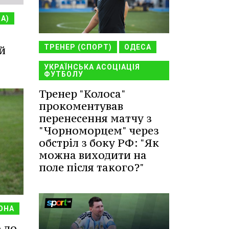
НА)
ТРЕНЕР (СПОРТ)
ОДЕСА
й
УКРАЇНСЬКА АСОЦІАЦІЯ
ФУТБОЛУ
Тренер "Колоса"
прокоментував
перенесення матчу з
"Чорноморцем" через
обстріл з боку РФ: "Як
можна виходити на
поле після такого?"
ОНА
 до