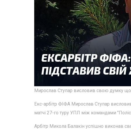
Мирослав Ступар висловив свою думку щодо
Екс-арбітр ФІФА Мирослав Ступар вислови
матчі 27-го туру УПЛ між командами "Полісс
Арбітр Микола Балакін успішно виконав сво