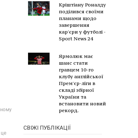
Кріштіану Роналду
поділився своїми
планами щодо
завершення
кар'єри у футболі -
Sport News 24
Ярмолюк має
шанс стати
гравцем 10-го
клубу англійської
Прем'єр-ліги в
складі збірної
України та
встановити новий
ьному
рекорд.
СВІЖІ ПУБЛІКАЦІЇ
 це