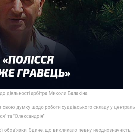
 діяльності арбітра Миколи Балакіна.
в свою думку щодо роботи суддівського складу у централ
я" та "Олександрія".
ї обов'язки. Єдине, що викликало певну неоднозначність, -