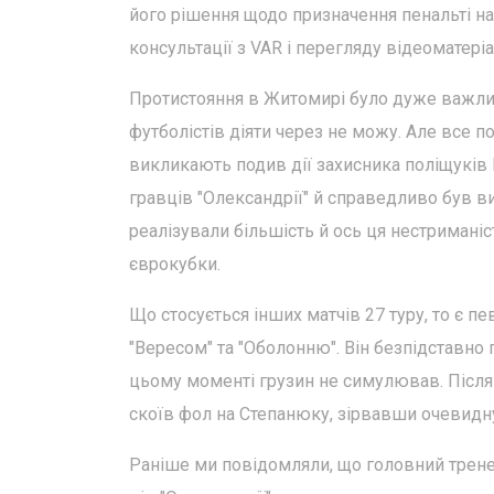
його рішення щодо призначення пенальті на 
консультації з VAR і перегляду відеоматері
Протистояння в Житомирі було дуже важли
футболістів діяти через не можу. Але все п
викликають подив дії захисника поліщуків 
гравців "Олександрії" й справедливо був ви
реалізували більшість й ось ця нестримані
єврокубки.
Що стосується інших матчів 27 туру, то є п
"Вересом" та "Оболонню". Він безпідставно
цьому моменті грузин не симулював. Після
скоїв фол на Степанюку, зірвавши очевидну
Раніше ми повідомляли, що головний трен