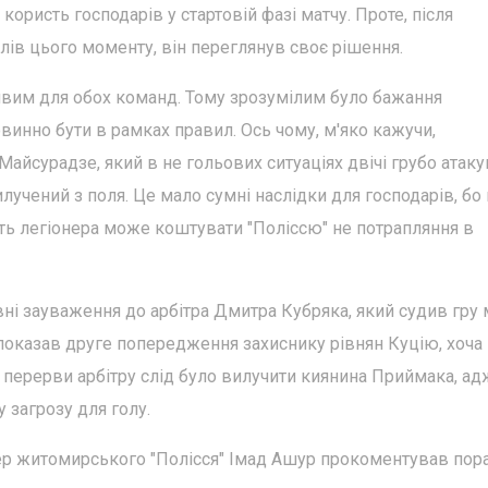
користь господарів у стартовій фазі матчу. Проте, після
алів цього моменту, він переглянув своє рішення.
вим для обох команд. Тому зрозумілим було бажання
овинно бути в рамках правил. Ось чому, м'яко кажучи,
Майсурадзе, який в не гольових ситуаціях двічі грубо атак
лучений з поля. Це мало сумні наслідки для господарів, бо 
сть легіонера може коштувати "Поліссю" не потрапляння в
евні зауваження до арбітра Дмитра Кубряка, який судив гру
 показав друге попередження захиснику рівнян Куцію, хоча
 перерви арбітру слід було вилучити киянина Приймака, ад
 загрозу для голу.
ер житомирського "Полісся" Імад Ашур прокоментував пор