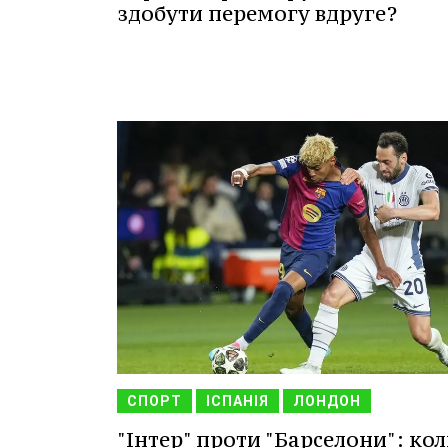
здобути перемогу вдруге?
СПОРТ
ІСПАНІЯ
ЛОНДОН
"Інтер" проти "Барселони": коли