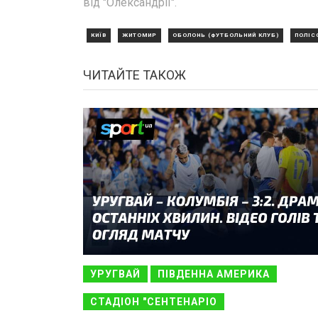
від "Олександрії".
КИЇВ
ЖИТОМИР
ОБОЛОНЬ (ФУТБОЛЬНИЙ КЛУБ)
ПОЛІС
ЧИТАЙТЕ ТАКОЖ
УРУГВАЙ
ПІВДЕННА АМЕРИКА
СТАДІОН "СЕНТЕНАРІО