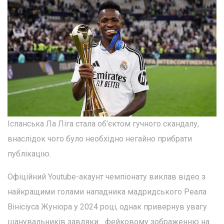
Іспанська Ла Ліга стала об'єктом гучного скандалу,
внаслідок чого було необхідно негайно прибрати
публікацію.
Офіційний Youtube-акаунт чемпіонату виклав відео з
найкращими голами нападника мадридського Реала
Вінісіуса Жуніора у 2024 році, однак привернув увагу
шанувальників завдяки... фейковому зображенню на