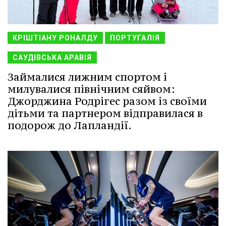
КРІШТІАНУ РОНАЛДУ
ПОРТУГАЛІЯ
САУДІВСЬКА АРАВІЯ
Займалися лижним спортом і
милувалися північним сяйвом:
Джорджина Родрігес разом із своїми
дітьми та партнером відправилася в
подорож до Лапландії.