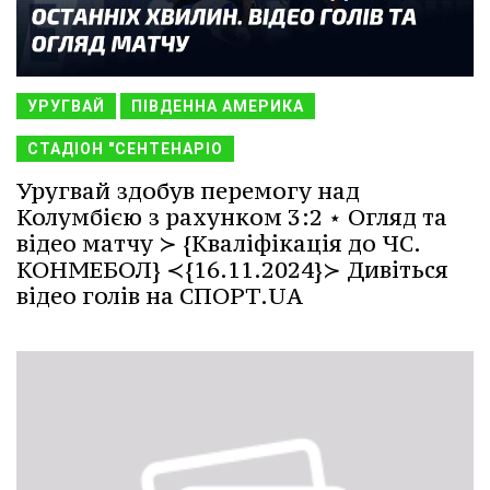
УРУГВАЙ
ПІВДЕННА АМЕРИКА
СТАДІОН "СЕНТЕНАРІО
Уругвай здобув перемогу над
Колумбією з рахунком 3:2 ⋆ Огляд та
відео матчу ≻ {Кваліфікація до ЧС.
КОНМЕБОЛ} ≺{16.11.2024}≻ Дивіться
відео голів на СПОРТ.UA