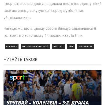
Інтернеті все ще доступні докази цього інциденту, який
вже активно дискутується серед футбольних
уболівальників.
Нагадаємо, що в цьому сезоні Вінісіус відзначився 8
голами та 5 асистами у 14 поєдинках Ла Ліги.
БРАЗИЛІЯ
ФУТБОЛІСТ АСОЦІАЦІЇ
МАДРИД
ЛІГА
БАРСЕЛОНА
ЧИТАЙТЕ ТАКОЖ