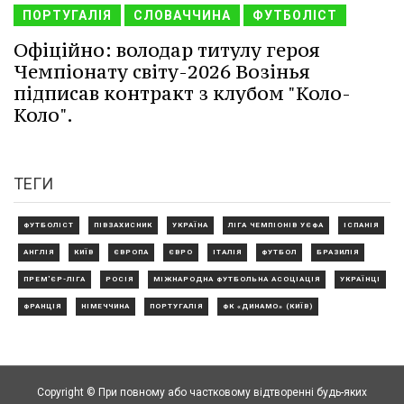
ПОРТУГАЛІЯ
СЛОВАЧЧИНА
ФУТБОЛІСТ
Офіційно: володар титулу героя
Чемпіонату світу-2026 Возінья
підписав контракт з клубом "Коло-
Коло".
ТЕГИ
ФУТБОЛІСТ
ПІВЗАХИСНИК
УКРАЇНА
ЛІГА ЧЕМПІОНІВ УЄФА
ІСПАНІЯ
АНГЛІЯ
КИЇВ
ЄВРОПА
ЄВРО
ІТАЛІЯ
ФУТБОЛ
БРАЗИЛІЯ
ПРЕМ'ЄР-ЛІГА
РОСІЯ
МІЖНАРОДНА ФУТБОЛЬНА АСОЦІАЦІЯ
УКРАЇНЦІ
ФРАНЦІЯ
НІМЕЧЧИНА
ПОРТУГАЛІЯ
ФК «ДИНАМО» (КИЇВ)
Copyright © При повному або частковому відтворенні будь-яких