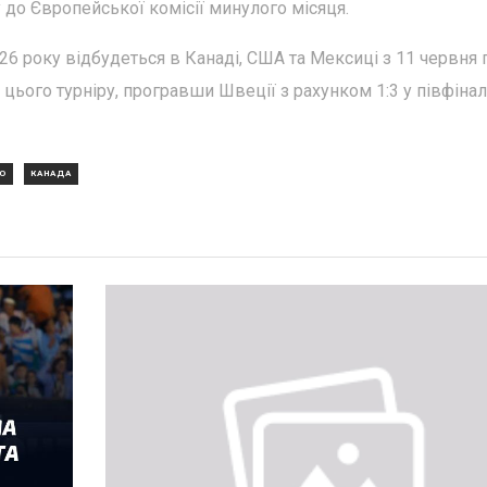
у до Європейської комісії минулого місяця.
26 року відбудеться в Канаді, США та Мексиці з 11 червня 
 цього турніру, програвши Швеції з рахунком 1:3 у півфінал
НО
КАНАДА