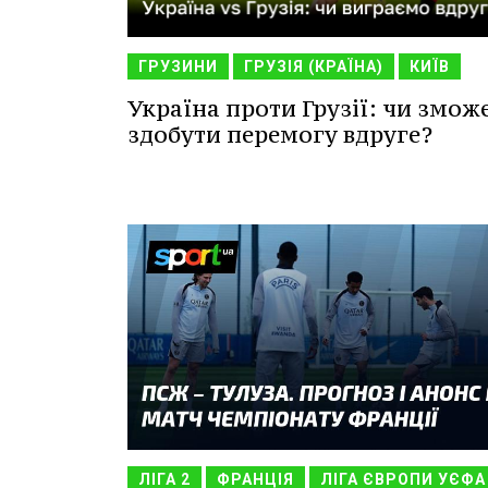
ГРУЗИНИ
ГРУЗІЯ (КРАЇНА)
КИЇВ
Україна проти Грузії: чи змож
здобути перемогу вдруге?
ЛІГА 2
ФРАНЦІЯ
ЛІГА ЄВРОПИ УЄФА