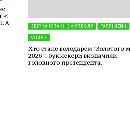
нс
ї ≺
.UA
ЗБІРНА ІСПАНІЇ З ФУТБОЛУ
ГАРРІ КЕЙН
СПОРТ
Хто стане володарем "Золотого м
2026": букмекери визначили
головного претендента.