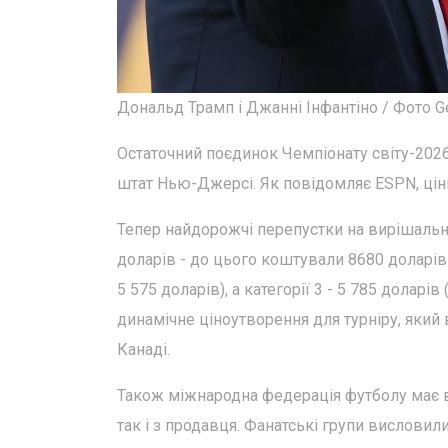
Дональд Трамп і Джанні Інфантіно / Фото G
Остаточний поєдинок Чемпіонату світу-2026
штат Нью-Джерсі. Як повідомляє ESPN, ціни
Тепер найдорожчі перепустки на вирішальну
доларів - до цього коштували 8680 доларів.
5 575 доларів), а категорії 3 - 5 785 долар
динамічне ціноутворення для турніру, який 
Канаді.
Також міжнародна федерація футболу має в
так і з продавця. Фанатські групи вислови