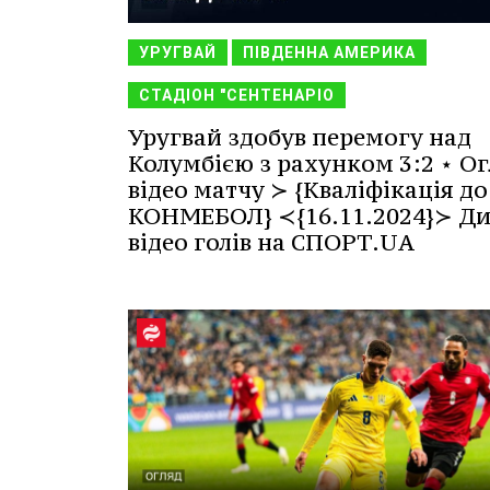
УРУГВАЙ
ПІВДЕННА АМЕРИКА
СТАДІОН "СЕНТЕНАРІО
Уругвай здобув перемогу над
Колумбією з рахунком 3:2 ⋆ Ог
відео матчу ≻ {Кваліфікація до
КОНМЕБОЛ} ≺{16.11.2024}≻ Ди
відео голів на СПОРТ.UA