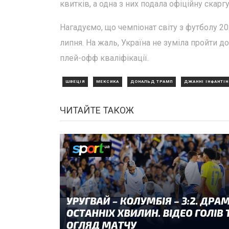
квитків, а одна з них подала офіційну скарг
Нагадуємо, що чемпіонат світу з футболу 20
липня. На жаль, Україна не зуміла пройти до
плей-офф кваліфікації.
ШВЕЦІЯ
МЕКСИКА
ДОНАЛЬД ТРАМП
ДЖАННІ ІНФАНТІ
ЧИТАЙТЕ ТАКОЖ