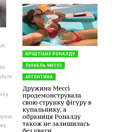
ді,
КРІШТІАНУ РОНАЛДУ
ЛІОНЕЛЬ МЕССІ
990
 (було
АРГЕНТИНА
Дружина Мессі
продемонструвала
ох у
свою струнку фігуру в
купальнику, а
обраниця Роналду
купця,
також не залишилась
ажу
без уваги.