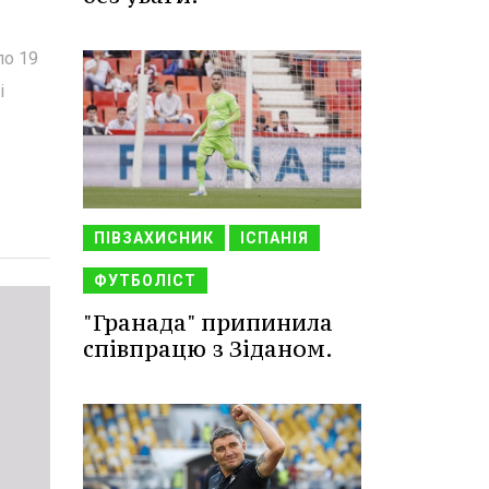
по 19
і
ПІВЗАХИСНИК
ІСПАНІЯ
ФУТБОЛІСТ
"Гранада" припинила
співпрацю з Зіданом.