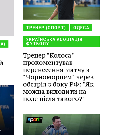
ТРЕНЕР (СПОРТ)
ОДЕСА
УКРАЇНСЬКА АСОЦІАЦІЯ
ФУТБОЛУ
НА)
Тренер "Колоса"
прокоментував
й
перенесення матчу з
"Чорноморцем" через
обстріл з боку РФ: "Як
можна виходити на
поле після такого?"