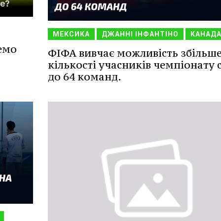
МЕКСИКА
ДЖАННІ ІНФАНТІНО
КАНАД
емо
ФІФА вивчає можливість збільш
кількості учасників чемпіонату с
до 64 команд.