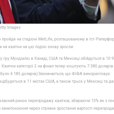
etty Images
 пройде на стадіоні MetLife, розташованому в Іст-Ратерфор
 на квитки на цю подію знову зросли.
 гру Мундіалю в Канаді, США та Мексиці обійдуться в 10 
 Квитки категорії 2 на фінал тепер коштують 7 380 доларів
ів (було 4 185 доларів).Зазначається, що ФІФА використовує
відбудеться в 11 містах США, а також трьох у Мексиці та дв
ласний ринок перепродажу квитків, збираючи 15% як з по
ли занепокоєння через стрімке зростання вартості перепрод