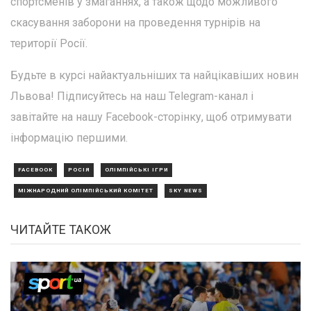
спортсменів у змаганнях, а також щодо можливого
скасування заборони на проведення турнірів на
території Росії.
Будьте в курсі найактуальніших та найцікавіших новин
Львова! Підписуйтесь на наш Telegram-канал і
завітайте на нашу Facebook-сторінку, щоб отримувати
інформацію першими.
FACEBOOK
РОСІЯ
ОЛІМПІЙСЬКІ ІГРИ
МІЖНАРОДНИЙ ОЛІМПІЙСЬКИЙ КОМІТЕТ
SKY NEWS
ЧИТАЙТЕ ТАКОЖ