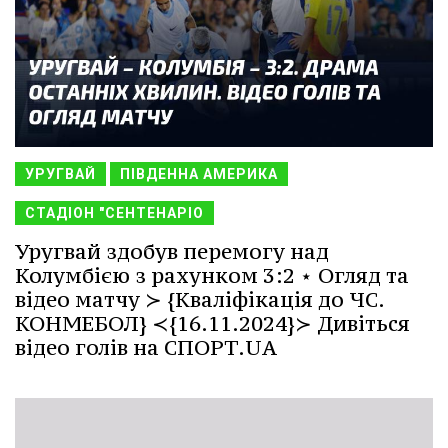
УРУГВАЙ
ПІВДЕННА АМЕРИКА
СТАДІОН "СЕНТЕНАРІО
Уругвай здобув перемогу над
Колумбією з рахунком 3:2 ⋆ Огляд та
відео матчу ≻ {Кваліфікація до ЧС.
КОНМЕБОЛ} ≺{16.11.2024}≻ Дивіться
відео голів на СПОРТ.UA