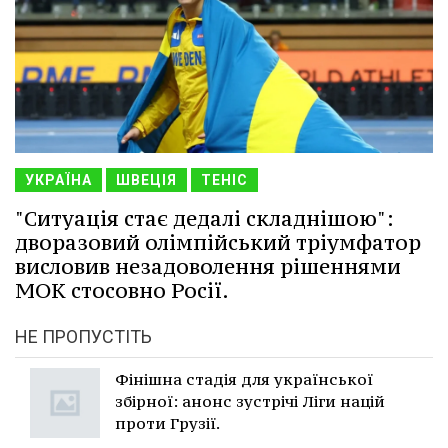
УКРАЇНА
ШВЕЦІЯ
ТЕНІС
"Ситуація стає дедалі складнішою":
дворазовий олімпійський тріумфатор
висловив незадоволення рішеннями
МОК стосовно Росії.
НЕ ПРОПУСТІТЬ
Фінішна стадія для української
збірної: анонс зустрічі Ліги націй
проти Грузії.