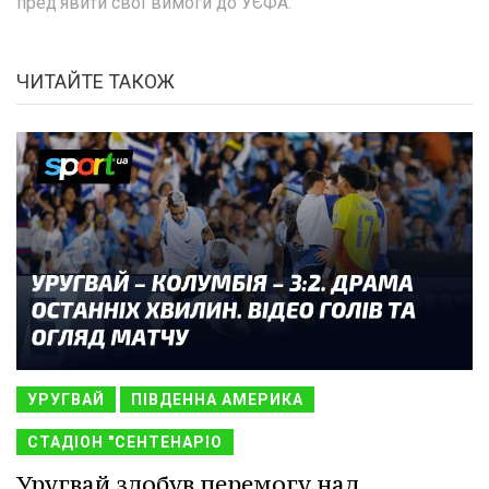
пред'явити свої вимоги до УЄФА.
ЧИТАЙТЕ ТАКОЖ
УРУГВАЙ
ПІВДЕННА АМЕРИКА
СТАДІОН "СЕНТЕНАРІО
Уругвай здобув перемогу над