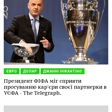
ЄВРО
ДОЛАР
ДЖАННІ ІНФАНТІНО
Президент ФІФА міг сприяти
просуванню кар'єри своєї партнерки в
УЄФА - The Telegraph.