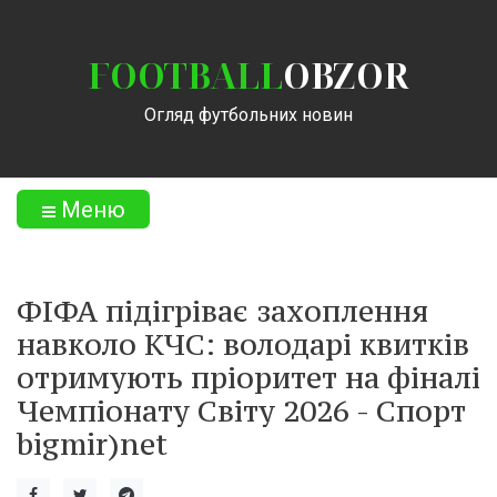
FOOTBALL
OBZOR
Огляд футбольних новин
Меню
ФІФА підігріває захоплення
навколо КЧС: володарі квитків
отримують пріоритет на фіналі
Чемпіонату Світу 2026 - Спорт
bigmir)net