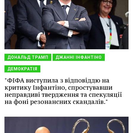
ДОНАЛЬД ТРАМП
ДЖАННІ ІНФАНТІНО
ДЕМОКРАТІЯ
"ФІФА виступила з відповіддю на
критику Інфантіно, спростувавши
неправдиві твердження та спекуляції
на фоні резонансних скандалів."