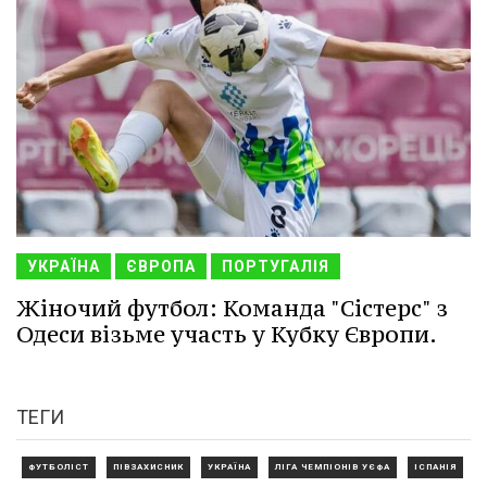
УКРАЇНА
ЄВРОПА
ПОРТУГАЛІЯ
Жіночий футбол: Команда "Сістерс" з
Одеси візьме участь у Кубку Європи.
ТЕГИ
ФУТБОЛІСТ
ПІВЗАХИСНИК
УКРАЇНА
ЛІГА ЧЕМПІОНІВ УЄФА
ІСПАНІЯ