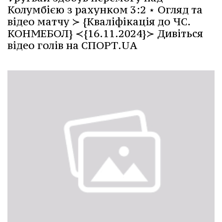
Колумбією з рахунком 3:2 ⋆ Огляд та
відео матчу ≻ {Кваліфікація до ЧС.
КОНМЕБОЛ} ≺{16.11.2024}≻ Дивіться
відео голів на СПОРТ.UA