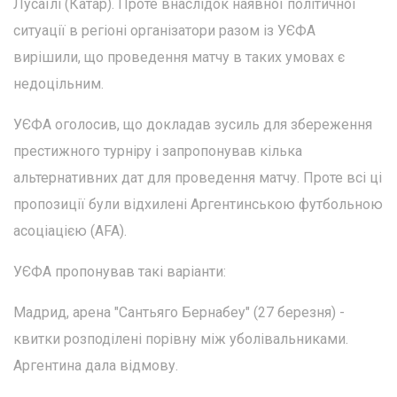
Лусаїлі (Катар). Проте внаслідок наявної політичної
ситуації в регіоні організатори разом із УЄФА
вирішили, що проведення матчу в таких умовах є
недоцільним.
УЄФА оголосив, що докладав зусиль для збереження
престижного турніру і запропонував кілька
альтернативних дат для проведення матчу. Проте всі ці
пропозиції були відхилені Аргентинською футбольною
асоціацією (AFA).
УЄФА пропонував такі варіанти:
Мадрид, арена "Сантьяго Бернабеу" (27 березня) -
квитки розподілені порівну між уболівальниками.
Аргентина дала відмову.