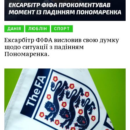
ДАНІЯ
ЛЮБЛІН
СПОРТ
Ексарбітр ФІФА висловив свою думку
щодо ситуації з падінням
Пономаренка.