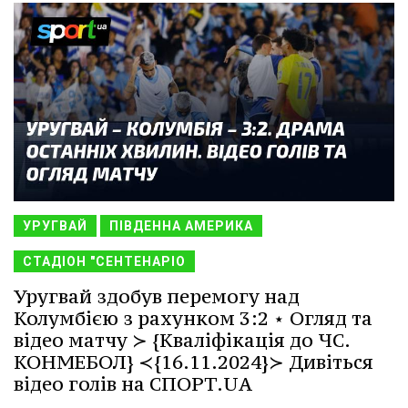
УРУГВАЙ
ПІВДЕННА АМЕРИКА
СТАДІОН "СЕНТЕНАРІО
Уругвай здобув перемогу над
Колумбією з рахунком 3:2 ⋆ Огляд та
відео матчу ≻ {Кваліфікація до ЧС.
КОНМЕБОЛ} ≺{16.11.2024}≻ Дивіться
відео голів на СПОРТ.UA