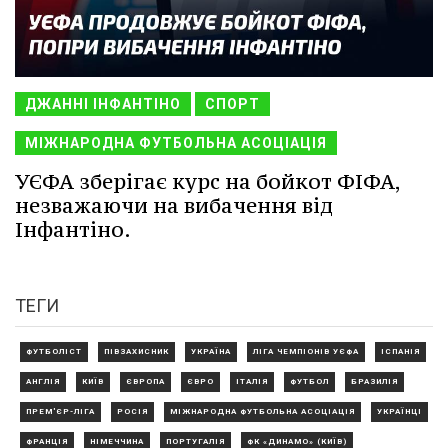
ДЖАННІ ІНФАНТІНО
СПОРТ
МІЖНАРОДНА ФУТБОЛЬНА АСОЦІАЦІЯ
УЄФА зберігає курс на бойкот ФІФА,
незважаючи на вибачення від
Інфантіно.
ТЕГИ
ФУТБОЛІСТ
ПІВЗАХИСНИК
УКРАЇНА
ЛІГА ЧЕМПІОНІВ УЄФА
ІСПАНІЯ
АНГЛІЯ
КИЇВ
ЄВРОПА
ЄВРО
ІТАЛІЯ
ФУТБОЛ
БРАЗИЛІЯ
ПРЕМ'ЄР-ЛІГА
РОСІЯ
МІЖНАРОДНА ФУТБОЛЬНА АСОЦІАЦІЯ
УКРАЇНЦІ
ФРАНЦІЯ
НІМЕЧЧИНА
ПОРТУГАЛІЯ
ФК «ДИНАМО» (КИЇВ)