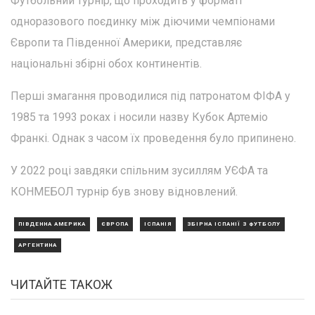
Футбольний турнір, що проходить у форматі
одноразового поєдинку між діючими чемпіонами
Європи та Південної Америки, представляє
національні збірні обох континентів.
Перші змагання проводилися під патронатом ФІФА у
1985 та 1993 роках і носили назву Кубок Артеміо
Франкі. Однак з часом їх проведення було припинено.
У 2022 році завдяки спільним зусиллям УЄФА та
КОНМЕБОЛ турнір був знову відновлений.
ПІВДЕННА АМЕРИКА
ЄВРОПА
ІСПАНІЯ
ЗБІРНА ІСПАНІЇ З ФУТБОЛУ
АРГЕНТИНА
ЧИТАЙТЕ ТАКОЖ