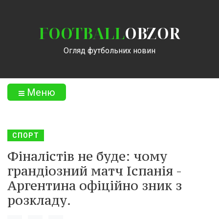
FOOTBALL
OBZOR
Огляд футбольних новин
Меню
СПОРТ
Фіналістів не буде: чому
грандіозний матч Іспанія -
Аргентина офіційно зник з
розкладу.